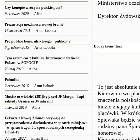
Ministerstwo ocze
Czy konopie wrócą na polskie pola?
9 czerwiec 2020
Alina
Dyrektor Żydowski
Prezentacja możliwości nowej broni?
16 kwiecień 2021
Artur Łoboda
Pro publico bono, ale którego "publico"?
Dodaj komentarz
6 grudzień 2015
Artur Łoboda
Tym razem coś z kultury. Internauci o festiwalu
Polsatu w SOPOCIE
26 maj 2019
Alina
Pobudka!
2 czerwiec 2016
Artur Łoboda
To jest absolutnie
Kierownictwo plac
Musisz to wiedzieć (381)Były szef JP Morgan kupi
znaczenia polskoś
zakłady Ursusa za 34 mln zł...!
ludzie znający kul
5 styczeń 2019
Alina
placówki. W krótk
Lekarze z Nowej Zelandii wzywają do
Śpiewaka będzie w
przeprowadzenia dochodzenia w sprawie zabójstwa
rodziny pana Śpiew
- w sprawie zgonów spowodowanych szczepionką
honorowej.
Covid-19
29 lipiec 2022
Ethan Huff
Kierownictwo żadn