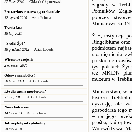
27 lipiec 2010
GMarek Głogoczowski
zagłady w Trebl
Pomników Zagład
Prostaczkowie nazywają to skandalem
poprzez stworz
12 styczeń 2010
Artur Łoboda
Ministrowi KiDN 
Trzecia faza
18 luty 2021
ŻIH, instytucja 
Ringelbluma oraz 
"Słodki Żyd"
podmiotem najbar
18 grudzień 2012
Artur Łoboda
upamiętnienia zw
Wirusowe urojenia
polskich z czasów
2 wrzesień 2020
tys. polskich Żyd
też MKiDN planu
Odezwa samobójcy?
muzeum w Treblin
30 lipiec 2021
Artur Łoboda
Ministerstwo, w pe
Kto głosuje na morderców?
historii Treblink
21 maj 2015
Artur Łoboda
dyskusję, ale wa
Nowa bolszewia
gospodarza tego 
14 luty 2013
Artur Łoboda
– na jego przeka
prośba, której to
Jak najdalej od żydohołoty!
Województwa Maz
28 luty 2018