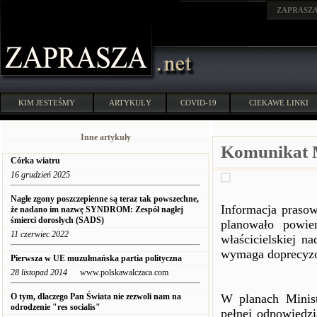
ZAPRASZ
KIM JESTEŚMY
ARTYKUŁY
COVID-19
CIEKAWE LINKI
Inne artykuły
Komunikat 
Córka wiatru
16 grudzień 2025
Nagłe zgony poszczepienne są teraz tak powszechne,
Informacja praso
że nadano im nazwę SYNDROM: Zespół nagłej
śmierci dorosłych (SADS)
planowało powie
11 czerwiec 2022
właścicielskiej 
wymaga doprecyz
Pierwsza w UE muzułmańska partia polityczna
28 listopad 2014
www.polskawalczaca.com
O tym, dlaczego Pan Świata nie zezwoli nam na
W planach Minist
odrodzenie "res socialis"
pełnej odpowiedzi