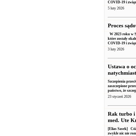
COVID-19 i związ
5 luty 2026
Proces sądo
W 2023 roku w Są
które zostały oka
COVID-19 i związa
3 luty 2026
Ustawa o oc
natychmiast
Szczepienia przec
zaszczepione prze
państwo, że szczep
23 styczeń 2026
Rak turbo i
med. Ute K
[Elias Sasek] Cóż,
zwykle nic nie ro