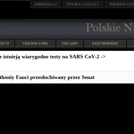
ZAPRASZA
.net
POLSKA
ZAPRASZA
KRAKÓW
ZAP
ID-19
CIEKAWE LINKI
2002-2009
NASZ PATRONAT
e istnieją wiarygodne testy na SARS CoV-2 ->
honiy Fauci przesłuchiwany przez Senat