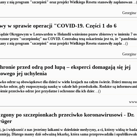
any z nią program "szczepień" oraz projekt Wielkiego Resetu stanowiły zaplanowan
...
Georgina 
wy w sprawie operacji "COVID-19. Części 1 do 6
dzie Okręgowym w Leeuwarden w Holandii wniesiono pozew zbiorowy w imieniu 7 os
leczone przez "szczepionkę" na COVID. Centralną tezą oskarżenia jest to, że "pandemi
ny z nią program "szczepień" oraz projekt Wielkiego Resetu stanowiły zapla
...()
Georgina 
hronie przed odrą pod lupą – eksperci domagają się jej
owego jej uchylenia
iwko odrze są obowiązkowe dla dzieci w wielu krajach na całym świecie. Dzieci muszą zo
ciwko odrze, gdy rozpoczynają naukę w szkole lub przedszkolu. Rodzice są informowani
ienie przeciwko odrze jest przydatne i ochronne dla ich dziec
...()
www.
 zgony po szczepionkach przeciwko koronawirusowi - Dr.
rüger
 ja i większość z nas jesteśmy laikami w dziedzinie medycyny, a ci, którzy widzą te bada
zumieją. Dlatego mamy dziś odważną lekarkę, która sama przeprowadziła i opublikował