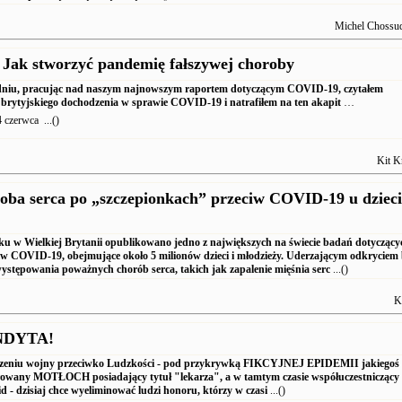
Michel Chossu
 Jak stworzyć pandemię fałszywej choroby
iu, pracując nad naszym najnowszym raportem dotyczącym COVID-19, czytałem
brytyjskiego dochodzenia w sprawie COVID-19 i natrafiłem na
ten akapit
…
 czerwca ...()
Kit K
oba serca po „szczepionkach” przeciw COVID-19 u dzieci
oku w Wielkiej Brytanii opublikowano jedno z największych na świecie badań dotyczący
iw COVID-19, obejmujące około 5 milionów dzieci i młodzieży. Uderzającym odkryciem 
występowania poważnych chorób serca, takich jak zapalenie mięśnia serc
...()
K
NDYTA!
oczeniu wojny przeciwko Ludzkości - pod przykrywką
FIKCYJNEJ EPIDEMII
jakiegoś
erowany
MOTŁOCH
posiadający tytuł "lekarza", a w tamtym czasie
współuczestniczący
id
- dzisiaj chce wyeliminować ludzi honoru, którzy w czasi
...()