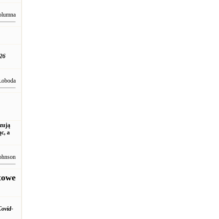
olumna
026
Łoboda
azują
c, a
ohnson
towe
Covid-