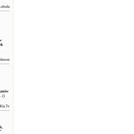
Łoboda
iw
ek
ohnson
rganów
..()
Kla.Tv
b,
a"