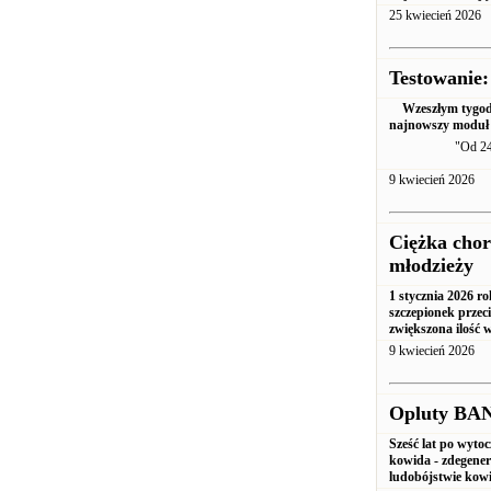
25 kwiecień 2026
Testowanie:
Wzeszłym tygodn
najnowszy moduł 
"Od 24
9 kwiecień 2026
Ciężka chor
młodzieży
1 stycznia 2026 r
szczepionek przec
zwiększona ilość 
9 kwiecień 2026
Opluty BA
Sześć lat po wyt
kowida - zdegen
ludobójstwie kow