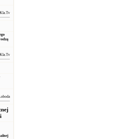
Kla.Tv
ego
owodzą
Kla.Tv
-
Łoboda
znej
i
alnej