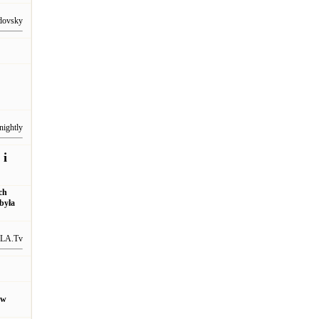
dovsky
nightly
 i
ch
była
LA.Tv
 w