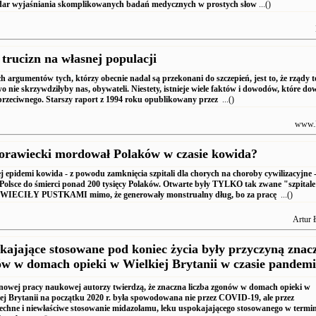
dar wyjaśniania skomplikowanych badań medycznych w prostych słow
...()
 trucizn na własnej populacji
 argumentów tych, którzy obecnie nadal są przekonani do szczepień, jest to, że rządy t
o nie skrzywdziłyby nas, obywateli. Niestety, istnieje wiele faktów i dowodów, które d
przeciwnego. Starszy raport z 1994 roku opublikowany przez
...()
www.
orawiecki mordował Polaków w czasie kowida?
j epidemi kowida - z powodu zamknięcia szpitali dla chorych na choroby cywilizacyjne 
olsce do śmierci ponad 200 tysięcy Polaków. Otwarte były TYLKO tak zwane "szpitale
 ŚWIECIŁY PUSTKAMI mimo, że generowały monstrualny dług, bo za pracę
...()
Artur 
kajające stosowane pod koniec życia były przyczyną znac
ów w domach opieki w Wielkiej Brytanii w czasie pandemi
owej pracy naukowej autorzy twierdzą, że znaczna liczba zgonów w domach opieki w
ej Brytanii na początku 2020 r. była spowodowana nie przez COVID-19, ale przez
chne i niewłaściwe stosowanie midazolamu, leku uspokajającego stosowanego w termin