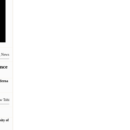
g News
once
oderna
w Tohi
ity of