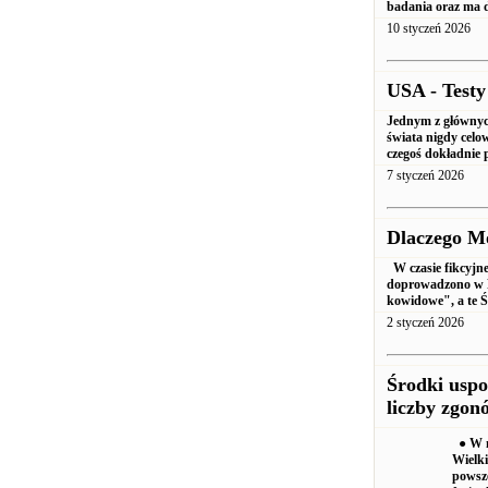
badania oraz ma 
10 styczeń 2026
USA - Testy
Jednym z głównych
świata nigdy celow
czegoś dokładnie 
7 styczeń 2026
Dlaczego M
W czasie fikcyjne
doprowadzono w P
kowidowe", a te
2 styczeń 2026
Środki uspo
liczby zgon
● W n
Wielki
powsze