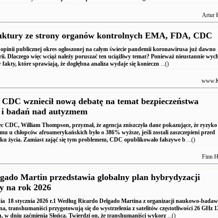
Artur 
ruktury ze strony organów kontrolnych EMA, FDA, CDC
a opinii publicznej okres ogłoszonej na całym świecie pandemii koronawirusa już dawno
rii. Dlaczego więc wciąż należy poruszać ten uciążliwy temat? Ponieważ nieustannie wyc
 fakty, które sprawiają, że dogłębna analiza wydaje się konieczn
...()
www.K
z CDC wzniecił nową debatę na temat bezpieczeństwa
k i badań nad autyzmem
 CDC, William Thompson, przyznał, że agencja zniszczyła dane pokazujące, że ryzyko
mu u chłopców afroamerykańskich było o 386% wyższe, jeśli zostali zaszczepieni przed
ku życia. Zamiast zająć się tym problemem, CDC opublikowało fałszywe b
...()
Finn H
gado Martin przedstawia globalny plan hybrydyzacji
y na rok 2026
a 18 stycznia 2026 r.1 Według Ricardo Delgado Martina z organizacji naukowo-badaw
, transhumaniści przygotowują się do wystrzelenia z satelitów częstotliwości 26 GHz 1
u, w dniu zaćmienia Słońca. Twierdzi on, że transhumaniści wykorz
...()