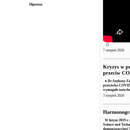
Hipoteza
...()
7 sierpień 2026
Kryzys w pr
przeciw COV
● Dr Anthony Fauc
przeciwko COVID-
wymagało natychm
3 sierpień 2026
Harmonogr
W lutym 2019 r.
Science and Techn
demonstracyjnej 