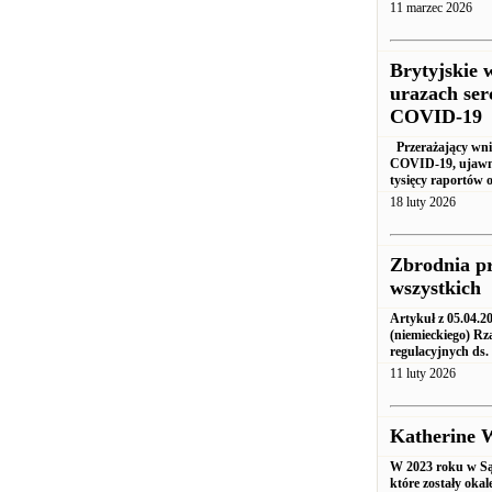
11 marzec 2026
Brytyjskie 
urazach ser
COVID-19
Przerażający wnio
COVID-19, ujawnia
tysięcy raportów 
18 luty 2026
Zbrodnia p
wszystkich
Artykuł z 05.04.2
(niemieckiego) R
regulacyjnych ds.
11 luty 2026
Katherine W
W 2023 roku w Są
które zostały oka