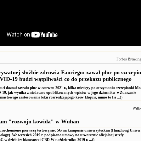
Forbes Breakin
ywatnej służbie zdrowia Fauciego: zawał płuc po szczepi
ID-19 budzi wątpliwości co do przekazu publicznego
i doznał zawału płuc w czerwcu 2021 r., kilka miesięcy po otrzymaniu szczepionki M
19, jak wynika z niedawno opublikowanych wpisów w jego dzienniku ● Zdarzenie
iastowego zastosowania leku rozrzedzającego krew Eliquis, mimo to Fa
...()
Willo
am "rozwoju kowida" w Wuhan
uruchomiono pierwszą testową sieć 5G na kampusie uniwersyteckim (Huazhong Univers
ology).
We wrzesień 2019 r.
podpisano umowy na utworzenie oficjalnej strefy
5G w dzielnicy biznesowej CBD
W październiku 2019 r.
...()