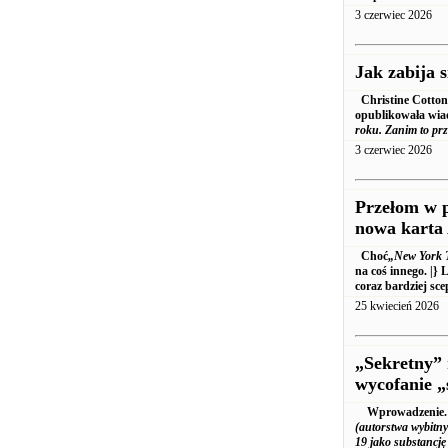
3 czerwiec 2026
Jak zabija 
Christine Cotto
opublikowała wiad
roku. Zanim to prz
3 czerwiec 2026
Przełom w p
nowa karta 
Choć
„New York 
na coś innego. |} 
coraz bardziej sc
25 kwiecień 2026
„Sekretny” 
wycofanie 
Wprowadzenie. 
(autorstwa wybitny
19
jako substancję