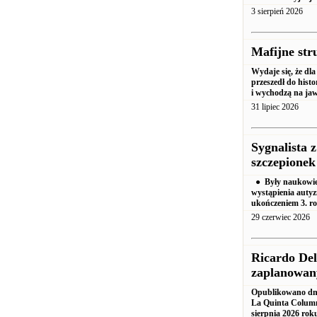
3 sierpień 2026
Mafijne st
Wydaje się, że dl
przeszedł do histo
i wychodzą na jaw
31 lipiec 2026
Sygnalista 
szczepione
● Były naukowiec
wystąpienia autyz
ukończeniem 3. ro
29 czerwiec 2026
Ricardo Del
zaplanowan
Opublikowano dni
La Quinta Columna
sierpnia 2026 rok