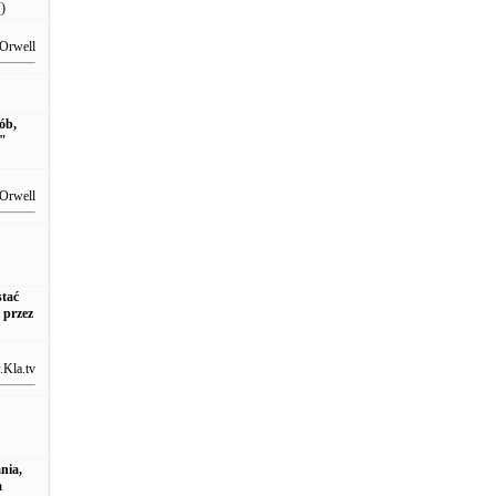
()
Orwell
ób,
a"
Orwell
stać
 przez
Kla.tv
nia,
a