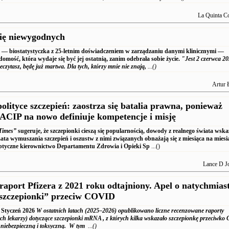
La Quinta C
się niewygodnych
n — biostatystyczka z 25-letnim doświadczeniem w zarządzaniu danymi klinicznymi —
omość, która wydaje się być jej ostatnią, zanim odebrała sobie życie.
"Jest 2 czerwca 2
eczytasz, będę już martwa. Dla tych, którzy mnie nie znają,
...()
Artur 
olityce szczepień: zaostrza się batalia prawna, ponieważ
ACIP na nowo definiuje kompetencje i misję
Times”
sugeruje, że szczepionki cieszą się popularnością, dowody z realnego świata wsk
Lata wymuszania szczepień i oszustw z nimi związanych obnażają się z miesiąca na miesią
eptyczne kierownictwo Departamentu Zdrowia i Opieki Sp
...()
Lance D J
raport Pfizera z 2021 roku odtajniony. Apel o natychmias
„szczepionki” przeciw COVID
Styczeń 2026
W ostatnich latach (2025–2026) opublikowano liczne recenzowane raporty
ch lekarzy) dotyczące
szczepionki mRNA , z których kilka wskazało szczepionkę przeciwko 
 niebezpieczną i toksyczną.
W tym
...()