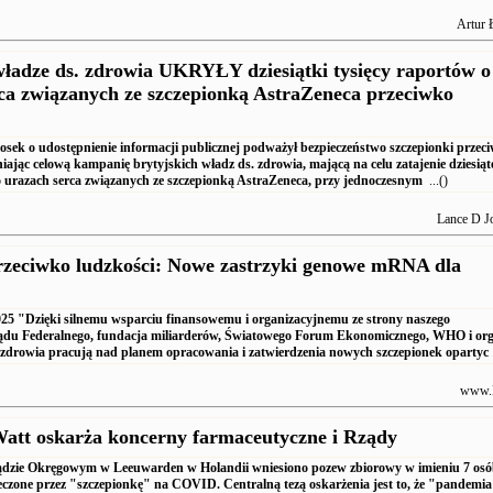
Artur 
władze ds. zdrowia UKRYŁY dziesiątki tysięcy raportów o
ca związanych ze szczepionką AstraZeneca przeciwko
sek o udostępnienie informacji publicznej podważył bezpieczeństwo szczepionki przec
jąc celową kampanię brytyjskich władz ds. zdrowia, mającą na celu zatajenie dziesiąt
o urazach serca związanych ze szczepionką AstraZeneca, przy jednoczesnym
...()
Lance D J
rzeciwko ludzkości: Nowe zastrzyki genowe mRNA dla
025 "Dzięki silnemu wsparciu finansowemu i organizacyjnemu ze strony naszego
ządu Federalnego, fundacja miliarderów, Światowego Forum Ekonomicznego, WHO i o
 zdrowia pracują nad planem opracowania i zatwierdzenia nowych szczepionek opartyc
.
www.
att oskarża koncerny farmaceutyczne i Rządy
dzie Okręgowym w Leeuwarden w Holandii wniesiono pozew zbiorowy w imieniu 7 osó
leczone przez "szczepionkę" na COVID. Centralną tezą oskarżenia jest to, że "pandemi