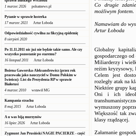
sprawie Bliskiego Wschodu
Co drugie zdani
1 marzec 2026
polsatnews.pl
możliwym fontem.
Pytanie w sprawie lusterka
17 marzec 2021
Artur Łoboda
Namawiam do wysił
Artur Łoboda
Odpowiedzialność cywilna za fikcyjną epidemię
8 sierpień 2020
Globalny kapital
Po 11.11.2011 nic już nie będzie takie samo. Ale czy
wszystko pozostanie po staremu?
gospodarczego od 
16 listopad 2011
Artur Łoboda
Miliarderzy i wiel
reżim kryzysowy, 
Bożena Gaworska-Aleksandrowicz (przez rok
Celem jest dosto
pracowała jako nauczyciel w Domu Polskim w
Iwieńcu): List do Prezydenta RP w sprawie
rozległy atak na k
Białorusi
Niektóre grupy kap
4 marzec 2010
wstawił MG
Oni i ich ideo
transhumanistyc
Kampania strachu
wymuszony poprze
8 maj 2015
Artur Łoboda
Większość tak zwan
A u was biją murzynów
klasy rządzącej.
16 lipiec 2026
Artur Łoboda
Załamanie gospoda
Zygmunt Jan Prusiński NAGIE PACIERZE - część