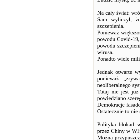
Na cały świat: wró
Sam wyliczył, ż
szczepienia.
Ponieważ większo
powodu Covid-19, a
powodu szczepien
wirusa.
Ponadto wiele mil
Jednak otwarte w
ponieważ „zrywa
neoliberalnego sy
Tutaj nie jest ju
powiedziano szere
Demokracje fasado
Ostatecznie to nie
Polityka blokad 
przez Chiny w W
Można przypuszcza