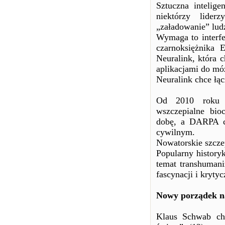
Sztuczna intelige
niektórzy lider
„załadowanie” lud
Wymaga to interfe
czarnoksiężnika
Neuralink, która 
aplikacjami do mó
Neuralink chce łąc
Od 2010 roku P
wszczepialne bio
dobę, a DARPA ch
cywilnym.
Nowatorskie szcze
Popularny history
temat transhuman
fascynacji i krytycz
Nowy porządek na
Klaus Schwab chc