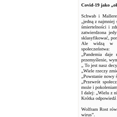
Covid-19 jako „o
Schwab i Mallere
„jedną z najmniej
śmiertelności i z
zatwierdzona jed
sklasyfikować, po
Ale widzą w ni
społeczeństwa:
„Pandemia daje 
przemyślenie, wym
„ To jest nasz de
„Wiele rzeczy zmi
„Powstanie nowy 
„Przewrót społec
może i pokoleniam
I dalej: „Wielu z 
Krótka odpowiedź 
Wolfram Rost rów
wirus”.