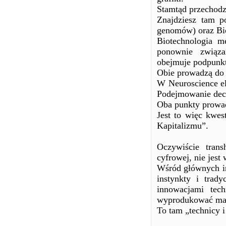
Stamtąd przechodzi
Znajdziesz tam p
genomów) oraz Bio
Biotechnologia m
ponownie związa
obejmuje podpunkt
Obie prowadzą do 
W Neuroscience e
Podejmowanie decy
Oba punkty prowadz
Jest to więc kwes
Kapitalizmu”.
Oczywiście trans
cyfrowej, nie jes
Wśród głównych i
instynkty i trad
innowacjami tec
wyprodukować mas
To tam „technicy i