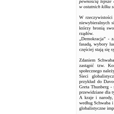
pewnością lepsze
w ostatnich kilku s
W rzeczywistości 
niewybieralnych si
którzy bronią swo
rządów.
„Demokracja” - za
fasadą, wybory lud
częściej stają się 
Zdaniem Schwaba 
zastąpić tzw. Ko
społecznego należ
Sieci globalist
przykład do Davos
Greta Thunberg - 
przewidziane dla t
A kraje i narody
według Schwaba i 
globalistyczne im