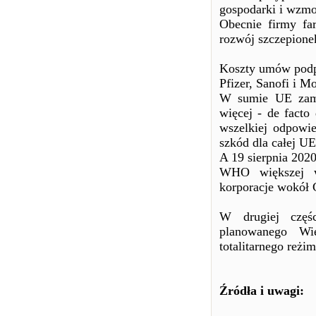
gospodarki i wzmo
Obecnie firmy fa
rozwój szczepione
Koszty umów podp
Pfizer, Sanofi i M
W sumie UE zamó
więcej - de facto
wszelkiej odpowi
szkód dla całej UE
A 19 sierpnia 2020
WHO większej wł
korporacje wokół G
W drugiej częśc
planowanego Wie
totalitarnego reżi
Źródła i uwagi: