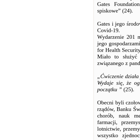
Gates Foundation
spiskowe” (24).
Gates i jego środ
Covid-19.
Wydarzenie 201 m
jego gospodarzam
for Health Securit
Miało to służyć 
związanego z pan
„Ćwiczenie działa
Wydaje się, że o
początku ”
(25).
Obecni byli czoło
rządów, Banku Świ
chorób, nauk me
farmacji, przem
lotnictwie, przemy
wszystko zjednoc