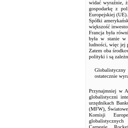
widać wyraźnie, 
gospodarkę z pol
Europejskiej (UE).
Spółki amerykańs
większość inwest
Francja była równi
była w stanie w
ludności, więc je
Zatem oba środkow
polityki i są zale
Globalistyczny
ostatecznie wyr
Przynajmniej w Am
globalistyczni in
urzędnikach Ban
(MFW), Światowe
Komisji Europe
globalistycznych
Carnegie, Rocke