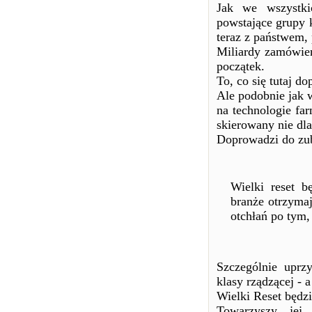
Jak we wszystki
powstające grupy k
teraz z państwem,
Miliardy zamówień
początek.
To, co się tutaj d
Ale podobnie jak 
na technologie far
skierowany nie dla
Doprowadzi do zub
Wielki reset b
branże otrzyma
otchłań po tym,
Szczególnie uprz
klasy rządzącej - a
Wielki Reset będzi
Towarzyszy jej 