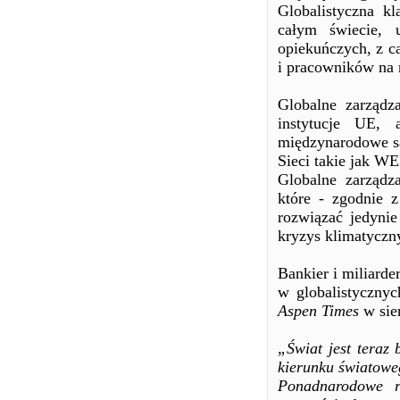
Globalistyczna kl
całym świecie, 
opiekuńczych, z c
i pracowników na 
Globalne zarządz
instytucje UE,
międzynarodowe s
Sieci takie jak WE
Globalne zarządz
które - zgodnie 
rozwiązać jedynie
kryzys klimatyczn
Bankier i miliarde
w globalistycznyc
Aspen Times
w sie
„Świat jest teraz
kierunku światowe
Ponadnarodowe rz