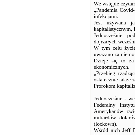
We wstępie czyta
„Pandemia Covid-1
infekcjami.
Jest używana ja
kapitalistycznym, k
Jednocześnie po
dojrzałych wcześni
W tym celu życie
uważano za niemo
Dzieje się to z
ekonomicznych.
„Przebieg rządzą
ostatecznie także 
Prorokom kapitaliz
Jednocześnie - we
Federalny Insty
Amerykanów zwię
miliardów dolar
(lockown).
Wśród nich Jeff 