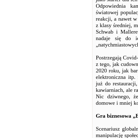
Odpowiednia kam
światowej populac
reakcji, a nawet 
z klasy średniej, 
Schwab i Mallere
nadaje się do i
„natychmiastowych 
Postrzegają Covid-
z tego, jak cudown
2020 roku, jak ba
elektroniczna itp
już do restauracj
kawiarniach, ale 
Nic dziwnego, ż
domowe i mniej ko
Gra biznesowa „
Scenariusz globaln
manipulację społec