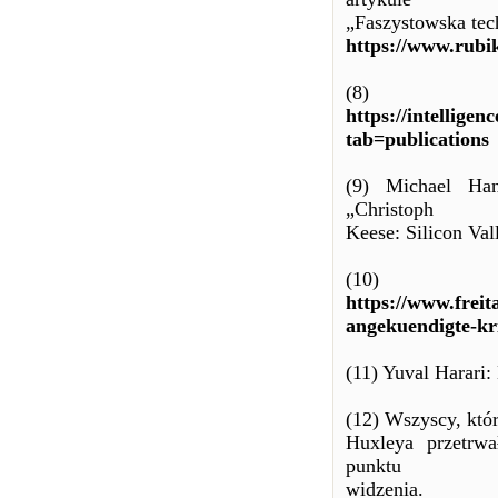
„Faszystowska tec
https://www.rubik
(8)
https://intellig
tab=publications
(9) Michael Han
„Christoph
Keese: Silicon Val
(10)
https://www.freit
angekuendigte-kr
(11) Yuval Harari
(12) Wszyscy, któ
Huxleya przetrwa
punktu
widzenia.