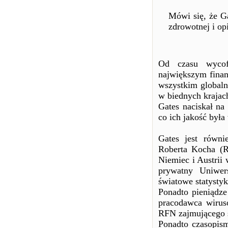
Mówi się, że G
zdrowotnej i opi
Od czasu wycof
największym finan
wszystkim globalną
w biednych krajac
Gates naciskał na
co ich jakość była
Gates jest równi
Roberta Kocha (R
Niemiec i Austrii 
prywatny Uniwer
światowe statysty
Ponadto pieniądze 
pracodawca wiruso
RFN zajmującego s
Ponadto czasopis