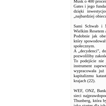
Musk o 400 procent
Gates i jego fund
dzięki inwestyc
„najbardziej obiec
Sami Schwab i M
Wielkim Resetem 
Podobnie jak obe
który spowodował
społecznym.
A „decydenci”, do
pozwoliliby zakoń
To podejście nie 
instrument zapewn
wypracowała już
kapitalizmu kata
krajach (22).
WEF, ONZ, Bank Ś
sieci najprawdopo
Thunberg, która b
jako starter dla i