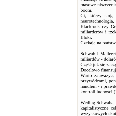
masowe niszczenie
boom.
Ci, którzy stoj
neurotechnologia
Blackrock czy Ge
miliarderów i rze
Bloki.
Czekają na państw
Schwab i Malleret
miliardów - dolar
Część już się zacz
Docelowo finansują
Warto zauważyć, 
przywódcami, pon
handlem - i prawd
kontroli ludności (
Według Schwaba, W
kapitalistyczne c
wyzyskowych skutk