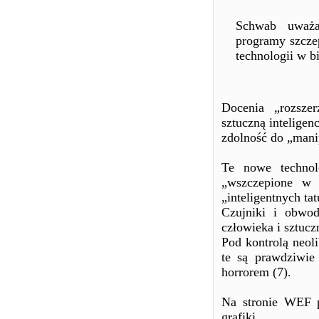
Schwab uważa,
programy szczep
technologii w b
Docenia „rozsze
sztuczną inteligen
zdolność do „mani
Te nowe technol
„wszczepione w 
„inteligentnych t
Czujniki i obwo
człowieka i sztuc
Pod kontrolą neoli
te są prawdziwie
horrorem (7).
Na stronie WEF p
grafiki.