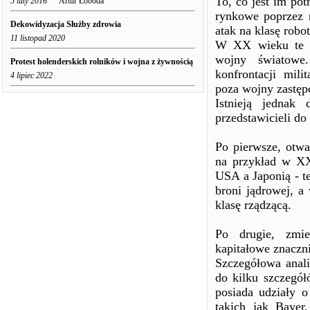
To, co jest im pot
5 luty 2016
Artur Łoboda
rynkowe poprzez n
Dekowidyzacja Służby zdrowia
atak na klasę robo
11 listopad 2020
W XX wieku te „z
wojny światowe
Protest holenderskich rolników i wojna z żywnością
konfrontacji mil
4 lipiec 2022
poza wojny zastęp
Istnieją jednak
przedstawicieli do
Po pierwsze, otwa
na przykład w X
USA a Japonią - t
broni jądrowej, 
klasę rządzącą.
Po drugie, zmie
kapitałowe znaczni
Szczegółowa anali
do kilku szczegó
posiada udziały 
takich jak Baye