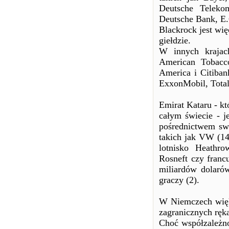
Deutsche Teleko
Deutsche Bank, E.
Blackrock jest wi
giełdzie.
W innych krajac
American Tobacco
America i Citiban
ExxonMobil, Total 
Emirat Kataru - k
całym świecie - 
pośrednictwem swo
takich jak VW (14,
lotnisko Heathr
Rosneft czy franc
miliardów dolaró
graczy (2).
W Niemczech więk
zagranicznych ręk
Choć współzależno