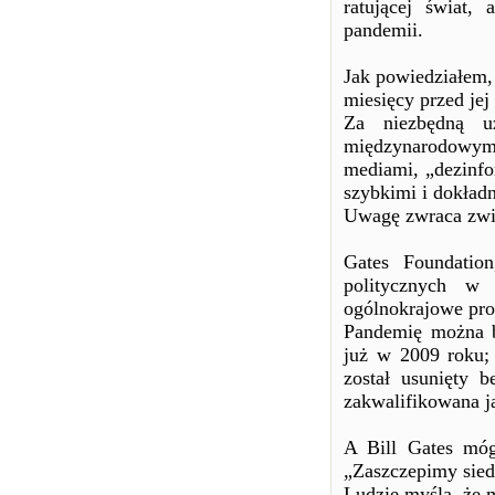
ratującej świat
pandemii.
Jak powiedziałem,
miesięcy przed j
Za niezbędną uz
międzynarodowy
mediami, „dezinfo
szybkimi i dokład
Uwagę zwraca zwi
Gates Foundatio
politycznych w 
ogólnokrajowe pro
Pandemię można by
już w 2009 roku;
został usunięty b
zakwalifikowana ja
A Bill Gates mó
„Zaszczepimy siede
Ludzie myślą, że m