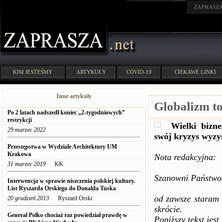
ZAPRASZ
KIM JESTEŚMY
ARTYKUŁY
COVID-19
CIEKAWE LINKI
Inne artykuły
Globalizm to
Po 2 latach nadszedł koniec „2-tygodniowych”
restrykcji
Wielki bizn
29 marzec 2022
swój kryzys wyzy
Przestępstwa w Wydziale Architektury UM
Krakowa
Nota redakcyjna:
31 marzec 2019
KK
Szanowni Państwo
Interwencja w sprawie niszczenia polskiej kultury.
List Ryszarda Orskiego do Donalda Tuska
od zawsze staram s
20 grudzień 2013
Ryszard Orski
skrócie.
Generał Polko chociaż raz powiedział prawdę w
Poniższy tekst jes