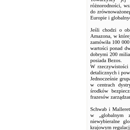
różnorodności, w
do zrównoważonego
Europie i globalny
Jeśli chodzi o o
Amazona, w której 
zamówiła 100 000 
wartości ponad d
dobrymi 200 milia
posiada Bezos.
W rzeczywistości
detalicznych i pow
Jednocześnie grup
w centrach dystr
środków bezpiecz
frazesów zarządza
Schwab i Mallere
w „globalnym za
niewybieralne glo
krajowym regulacj