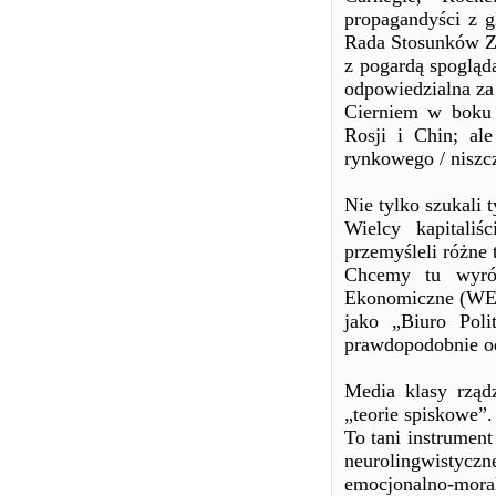
propagandyści z g
Rada Stosunków Za
z pogardą spogląda
odpowiedzialna za 
Cierniem w boku t
Rosji i Chin; al
rynkowego / niszcz
Nie tylko szukali 
Wielcy kapitaliś
przemyśleli różne 
Chcemy tu wyró
Ekonomiczne (WEF),
jako „Biuro Poli
prawdopodobnie od
Media klasy rządz
„teorie spiskowe”.
To tani instrumen
neurolingwistyc
emocjonalno-mo