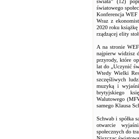
świata” (12) popr
światowego społec
Konferencja WEF 
Wraz z ekonomist
2020 roku książkę
rządzącej elity sto
A na stronie WEF
najpierw widzisz d
przyrody, które o
lat do „Uczynić św
Wtedy Wielki Rese
szczęśliwych ludz
muzyką i wyjaśni
brytyjskiego k
Walutowego (MFW) 
samego Klausa Sc
Schwab i spółka są
otwarcie wyjaśn
społecznych do t
Niszcząc światową