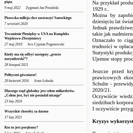
piąta
Na przykład produ
9 maj 2022
Zygmunt Jan Prusiński
1929 r..
Można by zapobie
Pisowska milicja chce zastraszyć Sanockiego
dziesięciu lat świ
7 wrzesień 2020
Jednak prawdziweg
takie jak nadmiern
Trwonienie Pieniędzy w USA na Kompleks
Wojskowo-Zbrojeniowy
Oznaczało to cią
27 maj 2010
Iwo Cyprian Pogonowski
trudności w opłac
Statystyki produk
Kiedy ma się odbyć następny „proces
Ujemne stopy pro
norymberski”?
28 listopad 2021
Jeszcze przed kr
Polityczni gówniarze!
prawicowych ekon
20 kwiecień 2016
Artur Łoboda
Schulte - przewid
2020/21.
Dlaczego rząd globalny jest celem miliarderów.
„Celem jest, byś nie posiadał niczego”
Oczywiście wiedzi
23 luty 2024
siedzibach korpora
I oczywiście przyg
Wszystkie choroby za darmo
17 luty 2021
Kryzys wykorzysta
Kto tu jest porąbany?