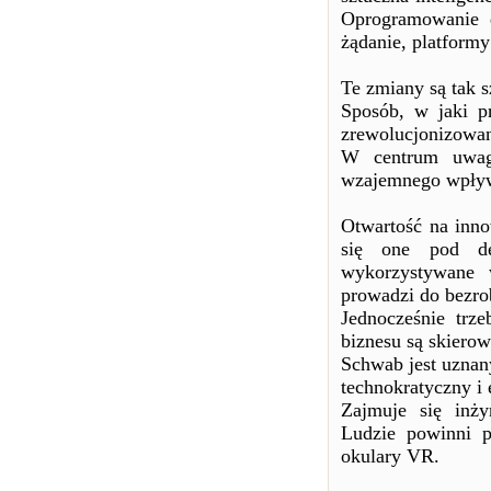
Oprogramowanie 
żądanie, platformy
Te zmiany są tak s
Sposób, w jaki p
zrewolucjonizowa
W centrum uwagi
wzajemnego wpływu
Otwartość na innow
się one pod de
wykorzystywane w
prowadzi do bezrob
Jednocześnie trz
biznesu są skiero
Schwab jest uznan
technokratyczny i 
Zajmuje się inżyn
Ludzie powinni p
okulary VR.