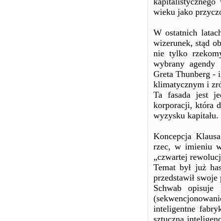
kapitalistycznego
wieku jako przyczó
W ostatnich latac
wizerunek, stąd o
nie tylko rzekom
wybrany agendy g
Greta Thunberg - 
klimatycznym i z
Ta fasada jest 
korporacji, która
wyzysku kapitału.
Koncepcja Klaus
rzec, w imieniu w
„czwartej rewoluc
Temat był już h
przedstawił swoje 
Schwab opisuje 
(sekwencjonowanie
inteligentne fabry
sztuczna intelige