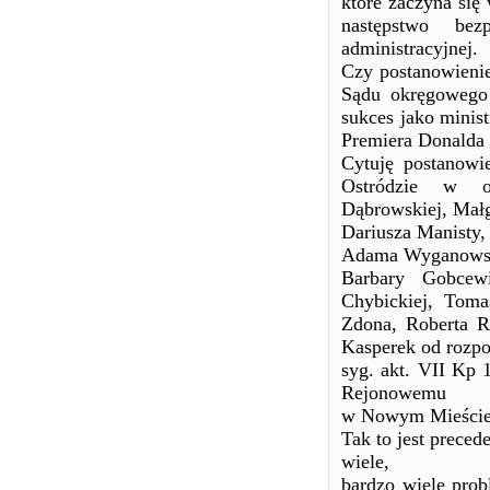
które zaczyna się
następstwo bez
administracyjnej.
Czy postanowienie
Sądu okręgowego
sukces jako minist
Premiera Donalda 
Cytuję postanowi
Ostródzie w os
Dąbrowskiej, Mał
Dariusza Manisty
Adama Wyganowski
Barbary Gobcewi
Chybickiej, Toma
Zdona, Roberta Ró
Kasperek od rozp
syg. akt. VII Kp 
Rejonowemu
w Nowym Mieście
Tak to jest prece
wiele,
bardzo wiele pro