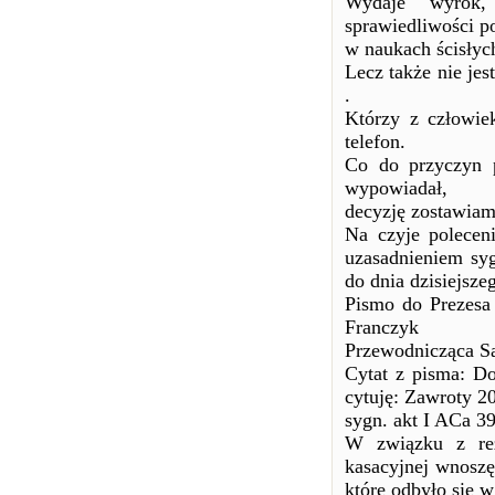
Wydaje wyrok,
sprawiedliwości p
w naukach ścisłyc
Lecz także nie jes
.
Którzy z człowiek
telefon.
Co do przyczyn p
wypowiadał,
decyzję zostawiam
Na czyje polecen
uzasadnieniem syg
do dnia dzisiejsze
Pismo do Prezesa
Franczyk
Przewodnicząca S
Cytat z pisma: D
cytuję: Zawroty 2
sygn. akt I ACa 39
W związku z rez
kasacyjnej wnoszę
które odbyło się w