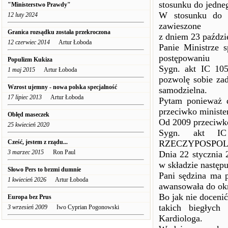
stosunku do jedne
"Ministerstwo Prawdy"
W stosunku do 
12 luty 2024
zawieszone
Granica rozsądku została przekroczona
z dniem 23 paździ
12 czerwiec 2014
Artur Łoboda
Panie Ministrze 
postępowaniu
Populizm Kukiza
Sygn. akt IC 105
1 maj 2015
Artur Łoboda
pozwolę sobie zad
Wzrost ujemny - nowa polska specjalność
samodzielna.
17 lipiec 2013
Artur Łoboda
Pytam ponieważ d
przeciwko ministe
Obłęd maseczek
Od 2009 przeciwko
25 kwiecień 2020
Sygn. akt 
Cześć, jestem z rządu...
RZECZYPOSPOLI
3 marzec 2015
Ron Paul
Dnia 22 stycznia
w składzie następ
Słowo Pers to brzmi dumnie
Pani sędzina ma p
1 kwiecień 2026
Artur Łoboda
awansowała do okr
Bo jak nie doceni
Europa bez Prus
takich biegłych 
3 wrzesień 2009
Iwo Cyprian Pogonowski
Kardiologa.