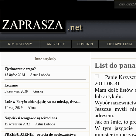
ZAPRASZ
KIM JESTEŚMY
ARTYKUŁY
COVID-19
CIEKAWE LINKI
Inne artykuły
List do pan
Zjednoczenie czego?
15 lipiec 2014
Artur Łoboda
Panie Krzyszt
2011-08-31
Leczenie
Mam dość listów o
9 czerwiec 2010
Goska
lub artykułu.
Loże w Paryżu zbierają się raz na miesiąc, dwa....
Wybór nazewnictw
11 maj 2019
Alina
Jeszcze myśli n
adresem.
Najwięksi wrogowie są wśród nas
Jak on śmie, to pr
19 wrzesień 2012
Artur Łoboda
W tym jazgocie s
minister to nie za
PRZEBUDZENIE - petycja do społeczeństwa