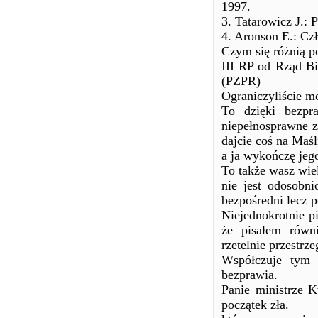
1997.
3. Tatarowicz J.:
4. Aronson E.: Cz
Czym się różnią p
III RP od Rząd Bi
(PZPR)
Ograniczyliście mo
To dzięki bezpr
niepełnosprawne z
dajcie coś na Maśl
a ja wykończę jeg
To także wasz wie
nie jest odosobn
bezpośredni lecz p
Niejednokrotnie p
że pisałem równ
rzetelnie przestr
Współczuje tym 
bezprawia.
Panie ministrze 
początek zła.