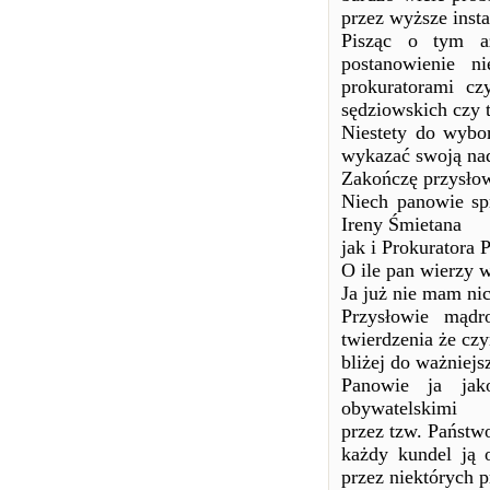
przez wyższe insta
Pisząc o tym a
postanowienie n
prokuratorami c
sędziowskich czy t
Niestety do wybor
wykazać swoją nad
Zakończę przysłow
Niech panowie sp
Ireny Śmietana
jak i Prokuratora
O ile pan wierzy 
Ja już nie mam nic
Przysłowie mądr
twierdzenia że cz
bliżej do ważniejs
Panowie ja jak
obywatelskimi
przez tzw. Państw
każdy kundel ją 
przez niektórych p