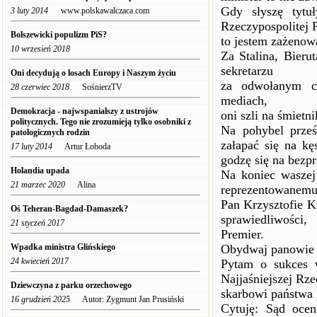
Gdy słyszę tytuł
3 luty 2014
www.polskawalczaca.com
Rzeczypospolitej 
Bolszewicki populizm PiS?
to jestem zażenow
10 wrzesień 2018
Za Stalina, Bieru
sekretarzu
Oni decydują o losach Europy i Naszym życiu
za odwołanym c
28 czerwiec 2018
SośnierzTV
mediach,
Demokracja - najwspanialszy z ustrojów
oni szli na śmietnik
politycznych. Tego nie zrozumieją tylko osobniki z
Na pohybel prześ
patologicznych rodzin
załapać się na kę
17 luty 2014
Artur Łoboda
godzę się na bezp
Holandia upada
Na koniec waszej
21 marzec 2020
Alina
reprezentowanemu 
Pan Krzysztofie K
Oś Teheran-Bagdad-Damaszek?
sprawiedliwości
21 styczeń 2017
Premier.
Wpadka ministra Glińskiego
Obydwaj panowie o
24 kwiecień 2017
Pytam o sukces w
Najjaśniejszej Rz
Dziewczyna z parku orzechowego
skarbowi państwa p
16 grudzień 2025
Autor: Zygmunt Jan Prusiński
Cytuję: Sąd ocen