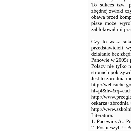
To sukces tzw. p
zbędnej zwłoki cz
obawa przed kompr
piszę może wyro
zablokował mi pr
Czy to wasz sukc
przedstawicieli 
działanie bez zbęd
Panowie w 2005r p
Polacy nie tylko 
stronach pokrzyw
Jest to zbrodnia n
http://webcache.g
hl=pl&lr=&q=ca
http://www.przegla
oskarza+zbrodni
http://www.szkoln
Literatura:
1. Pacewicz A.: 
2. Pospieszył J.: