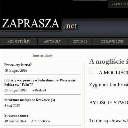
ZAPRASZ
KIM JESTEŚMY
ARTYKUŁY
COVID-19
CIEKAWE LINKI
Inne artykuły
A mogliście ż
Prawo, czy loteria?
16 listopad 2016
A MOGLIŚCI
Protesty ws. prawdy o Jedwabnem w Warszawie!
Zygmunt Jan Prusi
Polska vs. "Polin"?
25 listopad 2019
wRealu24
Struktura mafijna w Krakowie (3)
BYLIŚCIE STWO
4 maj 2023
Stracona szansa
To nie są słowa 
30 marzec 2014
Artur Łoboda