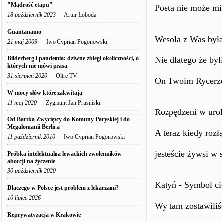
"Mądrość etapu"
Poeta nie może mi
18 październik 2023
Artur Łoboda
Guantanamo
Wesoła z Was była
21 maj 2009
Iwo Cyprian Pogonowski
Bilderberg i pandemia: dziwne zbiegi okoliczności, o
Nie dlatego że byl
których nie mówi prasa
31 sierpień 2020
Oltre TV
On Twoim Rycerze
W mocy słów które zakwitają
11 maj 2020
Zygmunt Jan Prusiński
Rozpędzeni w urok
Od Bartka Zwycięzcy do Komuny Paryskiej i do
Megalomanii Berlina
A teraz kiedy roz
11 październik 2010
Iwo Cyprian Pogonowski
jesteście żywsi w
Próbka intelektualna lewackich zwolenników
aborcji na życzenie
30 październik 2020
Katyń - Symbol ci
Dlaczego w Polsce jest problem z lekarzami?
10 lipiec 2026
Wy tam zostawiliś
Reprywatyzacja w Krakowie