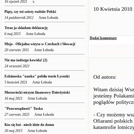
16 styczeń 2021
x
10 Kwietnia 2010 
Piąty, czy też szósty rozbiór Polski
14 październik 2012
Artur Łoboda
Teraz ja składam deklarację
6 maj 2015
Artur Łoboda
Dodaj komentarz
Moja - Oficjalna wizyta w Czechach i Słowacji
20 czerwiec 2011
Artur Łoboda
Nie ma żadnego kowida! (2)
24 wrzesień 2021
Od autora:
Eskimoska "nauka" pobiła teorie Łysenki
5 kwiecień 2021
Artur Łoboda
Witam dzisiaj Wsz
Morawiecki niczym finansowy Dzierżyński
jesteśmy Polakami 
16 maj 2021
Artur Łoboda
poglądów politycz
"Praworządność" Tuska
- Czy możemy wszy
27 czerwiec 2025
Artur Łoboda
Ofiarami polskich 
Kto się boi - niech idzie do domu
katastrofie lotni
20 maj 2015
Artur Łoboda