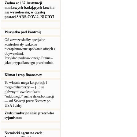
Żadna ze 137. instytucji
naukowych badających kowida -
nie wyizolowała, w czystej
postaci SARS-COV-2. NIGDY!
Wszystko pod kontrolą
Od zawsze służby specjalne
kontrolowały rzekome
niezaplanowane spotkania oficjeli z
obywatelami.
Przykład podstawionego Putina -
jako przypadkowego przechodnia.
Klimat i trop finansowy
To właśnie mega-korporacje i
mega-miliarderzy — (...) są
głównymi zwolennikami
“oddolnego” ruchu dekarbonizacji
— od Szwecji przez Niemcy po
USA i dalej.
Żydzi tradycjonaliści przeciwko
syjonistom
Niemiecki agent na czele