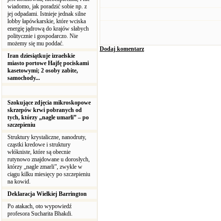
wiadomo, jak poradzić sobie np. z
jej odpadami. Istnieje jednak silne
lobby łapówkarskie, które wciska
energię jądrową do krajów słabych
politycznie i gospodarczo. Nie
możemy się mu poddać.
Dodaj komentarz
Iran dziesiątkuje izraelskie
miasto portowe Hajfę pociskami
kasetowymi; 2 osoby zabite,
samochody...
Szokujące zdjęcia mikroskopowe
skrzepów krwi pobranych od
tych, którzy „nagle umarli” – po
szczepieniu
Struktury krystaliczne, nanodruty,
cząstki kredowe i struktury
włókniste, które są obecnie
rutynowo znajdowane u dorosłych,
którzy „nagle zmarli”, zwykle w
ciągu kilku miesięcy po szczepieniu
na kowid.
Deklaracja Wielkiej Barrington
Po atakach, oto wypowiedź
profesora Sucharita Bhakdi.