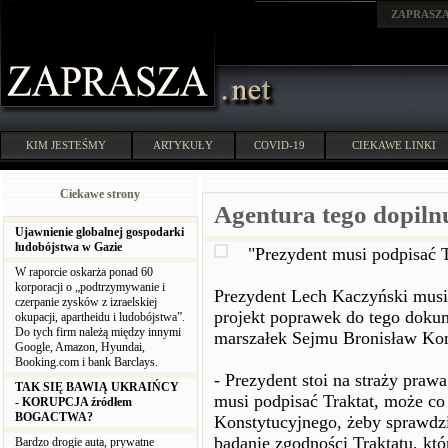
ZAPRASZ
KIM JESTEŚMY
ARTYKUŁY
COVID-19
CIEKAWE LINKI
Ciekawe strony
Agentura tego dopiln
Ujawnienie globalnej gospodarki
ludobójstwa w Gazie
"Prezydent musi podpisać T
W raporcie oskarża ponad 60
korporacji o „podtrzymywanie i
Prezydent Lech Kaczyński musi 
czerpanie zysków z izraelskiej
projekt poprawek do tego dokum
okupacji, apartheidu i ludobójstwa”.
Do tych firm należą między innymi
marszałek Sejmu Bronisław Ko
Google, Amazon, Hyundai,
Booking.com i bank Barclays.
- Prezydent stoi na straży praw
TAK SIĘ BAWIĄ UKRAIŃCY
musi podpisać Traktat, może co
- KORUPCJA źródłem
BOGACTWA?
Konstytucyjnego, żeby sprawdzi
badanie zgodności Traktatu, kt
Bardzo drogie auta, prywatne