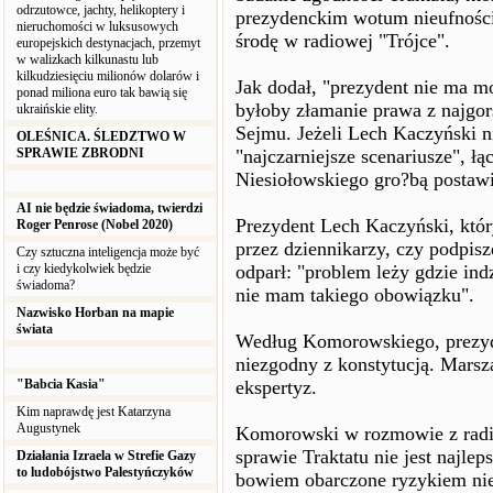
odrzutowce, jachty, helikoptery i
prezydenckim wotum nieufnośc
nieruchomości w luksusowych
środę w radiowej "Trójce".
europejskich destynacjach, przemyt
w walizkach kilkunastu lub
kilkudziesięciu milionów dolarów i
Jak dodał, "prezydent nie ma mo
ponad miliona euro tak bawią się
byłoby złamanie prawa z najgo
ukraińskie elity.
Sejmu. Jeżeli Lech Kaczyński n
OLEŚNICA. ŚLEDZTWO W
SPRAWIE ZBRODNI
"najczarniejsze scenariusze", ł
Niesiołowskiego gro?bą postawi
AI nie będzie świadoma, twierdzi
Prezydent Lech Kaczyński, któr
Roger Penrose (Nobel 2020)
przez dziennikarzy, czy podpisz
Czy sztuczna inteligencja może być
i czy kiedykolwiek będzie
odparł: "problem leży gdzie indz
świadoma?
nie mam takiego obowiązku".
Nazwisko Horban na mapie
świata
Według Komorowskiego, prezyde
niezgodny z konstytucją. Marsz
"Babcia Kasia"
ekspertyz.
Kim naprawdę jest Katarzyna
Augustynek
Komorowski w rozmowie z radio
sprawie Traktatu nie jest najle
Działania Izraela w Strefie Gazy
to ludobójstwo Palestyńczyków
bowiem obarczone ryzykiem nie