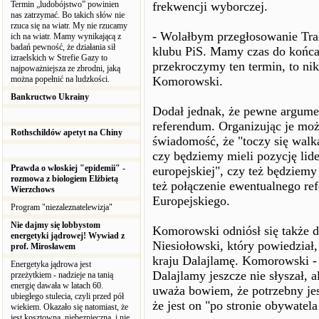
Termin „ludobójstwo” powinien
frekwencji wyborczej.
nas zatrzymać. Bo takich słów nie
rzuca się na wiatr. My nie rzucamy
- Wolałbym przegłosowanie Trak
ich na wiatr. Mamy wynikającą z
badań pewność, że działania sił
klubu PiS. Mamy czas do końca r
izraelskich w Strefie Gazy to
przekroczymy ten termin, to ni
najpoważniejsza ze zbrodni, jaką
można popełnić na ludzkości.
Komorowski.
Bankructwo Ukrainy
Dodał jednak, że pewne argume
referendum. Organizując je mo
Rothschildów apetyt na Chiny
świadomość, że "toczy się walka
czy będziemy mieli pozycję lide
Prawda o włoskiej "epidemii" -
europejskiej", czy też będziemy
rozmowa z biologiem Elżbietą
też połączenie ewentualnego r
Wierzchows
Europejskiego.
Program "niezaleznatelewizja"
Nie dajmy się lobbystom
Komorowski odniósł się także do
energetyki jądrowej! Wywiad z
Niesiołowski, który powiedział
prof. Mirosławem
kraju Dalajlamę. Komorowski - 
Energetyka jądrowa jest
Dalajlamy jeszcze nie słyszał, 
przeżytkiem - nadzieje na tanią
energię dawała w latach 60.
uważa bowiem, że potrzebny jes
ubiegłego stulecia, czyli przed pół
że jest on "po stronie obywatel
wiekiem. Okazało się natomiast, że
jest kosztowna, niebezpieczna, i nie