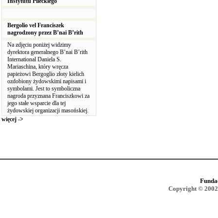
Instytutu Pileckiego
Bergolio vel Franciszek
nagrodzony przez B’nai B’rith
Na zdjęciu poniżej widzimy
dyrektora generalnego B’nai B’rith
International Daniela S.
Mariaschina, który wręcza
papieżowi Bergoglio złoty kielich
ozdobiony żydowskimi napisami i
symbolami. Jest to symboliczna
nagroda przyznana Franciszkowi za
jego stałe wsparcie dla tej
żydowskiej organizacji masońskiej.
więcej ->
Funda
Copyright © 2002