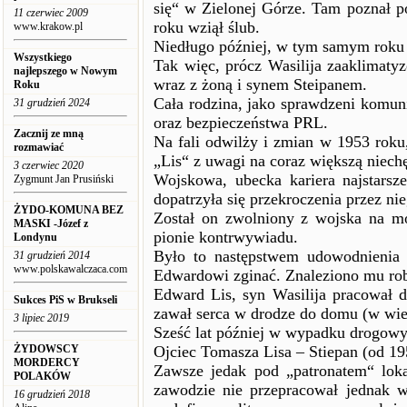
się“ w Zielonej Górze. Tam poznał p
11 czerwiec 2009
roku wziął ślub.
www.krakow.pl
Niedługo później, w tym samym roku u
Wszystkiego
Tak więc, prócz Wasilija zaaklimaty
najlepszego w Nowym
wraz z żoną i synem Steipanem.
Roku
Cała rodzina, jako sprawdzeni komunis
31 grudzień 2024
oraz bezpieczeństwa PRL.
Zacznij ze mną
Na fali odwilży i zmian w 1953 roku
rozmawiać
„Lis“ z uwagi na coraz większą niechę
3 czerwiec 2020
Wojskowa, ubecka kariera najstars
Zygmunt Jan Prusiński
dopatrzyła się przekroczenia przez ni
ŻYDO-KOMUNA BEZ
Został on zwolniony z wojska na m
MASKI -Józef z
pionie kontrwywiadu.
Londynu
Było to następstwem udowodnienia m
31 grudzień 2014
www.polskawalczaca.com
Edwardowi zginać. Znaleziono mu rob
Edward Lis, syn Wasilija pracował 
Sukces PiS w Brukseli
zawał serca w drodze do domu (w wiek
3 lipiec 2019
Sześć lat później w wypadku drogowy
ŻYDOWSCY
Ojciec Tomasza Lisa – Stiepan (od 195
MORDERCY
Zawsze jedak pod „patronatem“ lok
POLAKÓW
zawodzie nie przepracował jednak wi
16 grudzień 2018