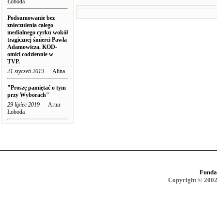
Łoboda
Podsumowanie bez
znieczulenia całego
medialnego cyrku wokół
tragicznej śmierci Pawła
Adamowicza. KOD-
omici codziennie w
TVP.
21 styczeń 2019
Alina
"Proszę pamiętać o tym
przy Wyborach"
29 lipiec 2019
Artur
Łoboda
Funda
Copyright © 2002