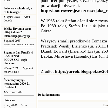
podoficer polityczny, z czasem „sł
Alina
prowokacji i dywersji.
Polityka wschodnia?, a
http://kontrowersje.net/tresc/jaka
co to takiego?
13 lipiec 2015
Artur
W 1965 roku Stefan ożenił się z równ
Łoboda
Po 1989 roku, Stefan Lis, już jako
Wielka Brytania coraz
Górze.
bliżej kalifatu?
Islamizacja postępuje
Wszyscy zmarli przodkowie Tomasza L
1 styczeń 2015
www.polskawalczaca.com
Pradziad: Wasilij Lisienko (ur. 23.11.
Dziad: Edward (Lisienko) Lis (ur. 26.
Zygmunt Jan Prusiński
Babka: Mirosława (Lisenko) Lis (ur. 1
KAMIENNE
PODUSZKI - część
pierwsza
22 maj 2021
Zygmunt
Źródło:
http://yarrok.blogspot.se/20
Jan Prusiński
Światowy kryzys
koronacyjny 2020-21:
Rozdział I
12 czerwiec 2021
Dodaj komentarz
Ustawka
8 maj 2020
Artur
Kom