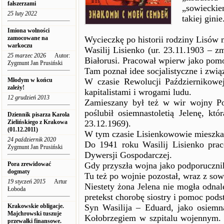
fałszerzami
„sowieckiem
25 luty 2022
takiej ginie.
Imiona wolności
zamocowane na
Wycieczkę po historii rodziny Lisów 
warkoczu
Wasilij Lisienko (ur. 23.11.1903 – z
25 marzec 2026
Autor:
Białorusi. Pracował wpierw jako pomo
Zygmunt Jan Prusiński
Tam poznał idee socjalistyczne i zwią
Młodym w końcu
W czasie Rewolucji Październikowej
zależy!
kapitalistami i wrogami ludu.
12 grudzień 2013
Zamieszany był też w wir wojny Po
poślubił osiemnastoletią Jelenę, k
Dziennik pisarza Karola
Zielińskiego z Krakowa
23.12.1969).
(01.12.2011)
W tym czasie Lisienkowowie mieszka
24 październik 2020
Do 1941 roku Wasilij Lisienko prac
Zygmunt Jan Prusiński
Dywersji Gospodarczej.
Pora zrewidować
Gdy przyszła wojna jako podporucznik
dogmaty
Tu też po wojnie pozostał, wraz z so
19 styczeń 2015
Artur
Niestety żona Jelena nie mogła odna
Łoboda
pretekst chorobę siostry i pomoc pod
Krakowskie obligacje.
Syn Wasilija – Eduard, jako osiemn
Majchrowski tuszuje
Kołobrzegiem w szpitalu wojennym. T
przewałki finansowe.