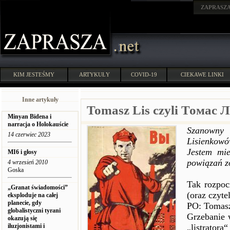
ZAPRASZ
KIM JESTEŚMY
ARTYKUŁY
COVID-19
CIEKAWE LINKI
Inne artykuły
Tomasz Lis czyli Томас 
Minyan Bidena i
narracja o Holokauście
Szanowny 
14 czerwiec 2023
Lisienkowów
Jestem mie
MI6 i głosy
powiązań z
4 wrzesień 2010
Goska
Tak rozpoc
„Granat świadomości”
(oraz czyte
eksploduje na całej
planecie, gdy
PO: Tomasza
globalistyczni tyrani
Grzebanie 
okazują się
iluzjonistami i
„listrato