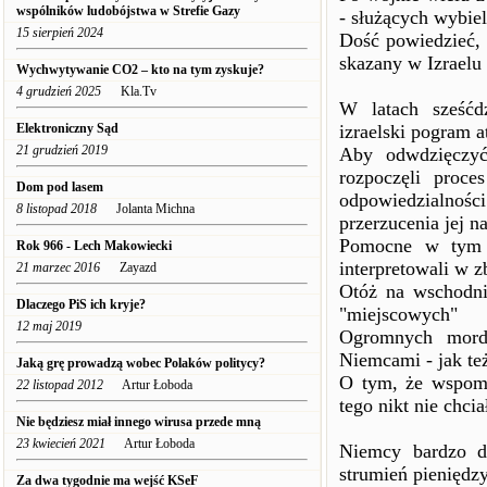
wspólników ludobójstwa w Strefie Gazy
- służących wybiel
15 sierpień 2024
Dość powiedzieć,
skazany w Izraelu 
Wychwytywanie CO2 – kto na tym zyskuje?
4 grudzień 2025
Kla.Tv
W latach sześćdz
Elektroniczny Sąd
izraelski pogram 
21 grudzień 2019
Aby odwdzięczyć
rozpoczęli proce
Dom pod lasem
odpowiedzialnośc
8 listopad 2018
Jolanta Michna
przerzucenia jej n
Pomocne w tym st
Rok 966 - Lech Makowiecki
interpretowali w z
21 marzec 2016
Zayazd
Otóż na wschodni
Dlaczego PiS ich kryje?
"miejscowych"
12 maj 2019
Ogromnych mordó
Niemcami - jak te
Jaką grę prowadzą wobec Polaków politycy?
O tym, że wspom
22 listopad 2012
Artur Łoboda
tego nikt nie chci
Nie będziesz miał innego wirusa przede mną
23 kwiecień 2021
Artur Łoboda
Niemcy bardzo d
strumień pieniędzy
Za dwa tygodnie ma wejść KSeF