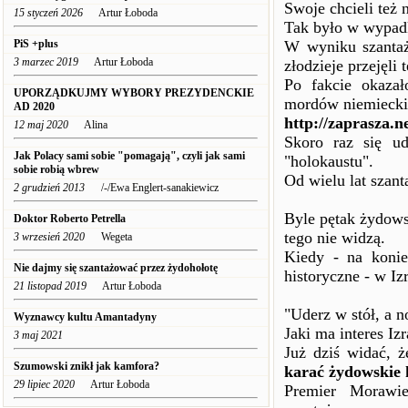
Swoje chcieli też 
15 styczeń 2026
Artur Łoboda
Tak było w wypadk
PiS +plus
W wyniku szantaż
3 marzec 2019
Artur Łoboda
złodzieje przejęli 
Po fakcie okazało
UPORZĄDKUJMY WYBORY PREZYDENCKIE
mordów niemiecki
AD 2020
http://zaprasza.n
12 maj 2020
Alina
Skoro raz się ud
Jak Polacy sami sobie "pomagają", czyli jak sami
"holokaustu".
sobie robią wbrew
Od wielu lat szan
2 grudzień 2013
/-/Ewa Englert-sanakiewicz
Byle pętak żydowsk
Doktor Roberto Petrella
tego nie widzą.
3 wrzesień 2020
Wegeta
Kiedy - na konie
Nie dajmy się szantażować przez żydohołotę
historyczne - w Izr
21 listopad 2019
Artur Łoboda
"Uderz w stół, a n
Wyznawcy kultu Amantadyny
Jaki ma interes Izr
3 maj 2021
Już dziś widać, ż
Szumowski znikł jak kamfora?
karać żydowskie 
29 lipiec 2020
Artur Łoboda
Premier Morawie