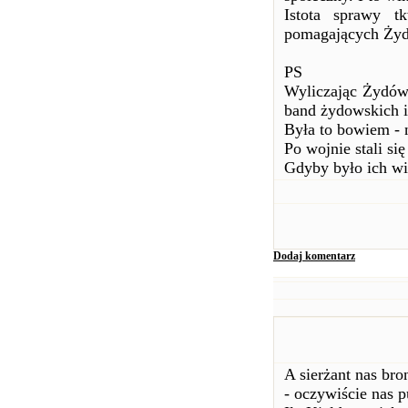
Istota sprawy 
pomagających Ży
PS
Wyliczając Żydów 
band żydowskich 
Była to bowiem - n
Po wojnie stali s
Gdyby było ich wi
Dodaj komentarz
A sierżant nas bro
- oczywiście nas p