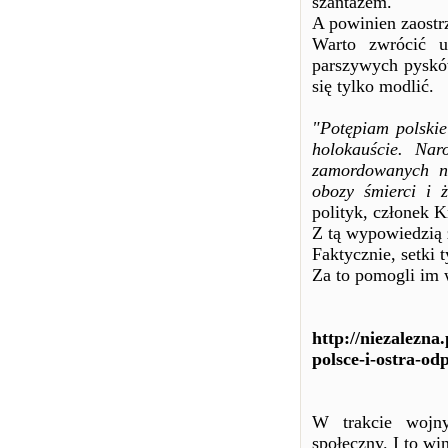
szantażem.
A powinien zaostr
Warto zwrócić u
parszywych pysków
się tylko modlić.
"Potępiam polskie
holokauście. Nar
zamordowanych ni
obozy śmierci i 
polityk, członek K
Z tą wypowiedzią 
Faktycznie, setki
Za to pomogli im 
http://niezalezna
polsce-i-ostra-o
W trakcie wojn
społeczny. I to wi