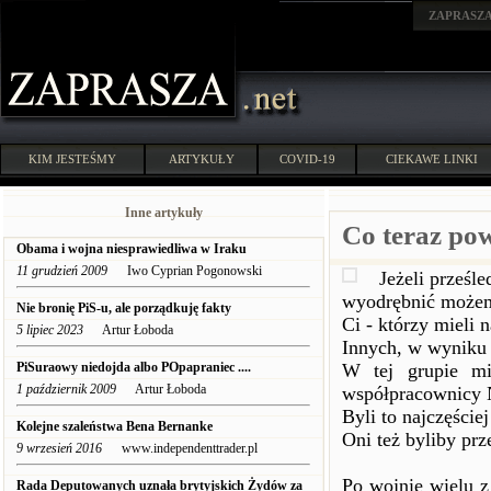
ZAPRASZ
KIM JESTEŚMY
ARTYKUŁY
COVID-19
CIEKAWE LINKI
Inne artykuły
Co teraz pow
Obama i wojna niesprawiedliwa w Iraku
11 grudzień 2009
Iwo Cyprian Pogonowski
Jeżeli prześl
wyodrębnić możemy
Nie bronię PiS-u, ale porządkuję fakty
Ci - którzy mieli 
5 lipiec 2023
Artur Łoboda
Innych, w wyniku 
PiSuraowy niedojda albo POpapraniec ....
W tej grupie mie
1 październik 2009
Artur Łoboda
współpracownicy 
Byli to najczęści
Kolejne szaleństwa Bena Bernanke
Oni też byliby pr
9 wrzesień 2016
www.independenttrader.pl
Po wojnie wielu z
Rada Deputowanych uznała brytyjskich Żydów za