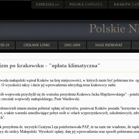
ZAPRASZA
.net
POLSKA
ZAPRASZA
KRAKÓW
ZAP
ID-19
CIEKAWE LINKI
2002-2009
NASZ PATRONAT
izm po krakowsku - "opłata klimatyczna"
woda małopolski wpisał Kraków na listę miejscowości, w których może być pobierana tzw. op
. O wysokości taksy i dacie jej wprowadzenia zdecydują teraz krakowscy radni.
sób wojewoda przychylił się do wniosku prezydenta Krakowa Jacka Majchrowskiego" - poin
k rzecznik wojewody małopolskiego, Piotr Wasilewski.
dstawicieli miasta można pobierać opłatę od turystów, ponieważ Kraków posiada "korzystne 
e, a także warunki umożliwiające pobyt osób w celach wypoczynkowych, szkoleniowych, zd
ch".
 prezydenta ds. turystyki Grażyna Leja poinformowała PAP, że na razie nie wiadomo, ile zapła
ący do stolicy Małopolski. Wysokość opłaty, datę jej wprowadzenia oraz sposób pobierania us