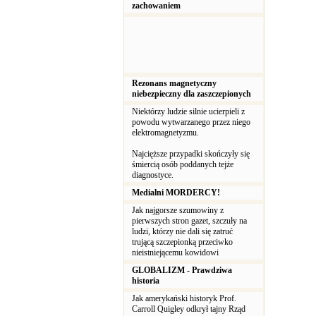
zachowaniem
Rezonans magnetyczny
niebezpieczny dla zaszczepionych
Niektórzy ludzie silnie ucierpieli z
powodu wytwarzanego przez niego
elektromagnetyzmu.
Najcięższe przypadki skończyły się
śmiercią osób poddanych tejże
diagnostyce.
Medialni MORDERCY!
Jak najgorsze szumowiny z
pierwszych stron gazet, szczuły na
ludzi, którzy nie dali się zatruć
trującą szczepionką przeciwko
nieistniejącemu kowidowi
GLOBALIZM - Prawdziwa
historia
Jak amerykański historyk Prof.
Carroll Quigley odkrył tajny Rząd