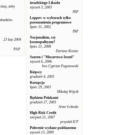
izraelskiego Likudu
yśmy, żeby
styczeń 3, 2003
PAP
Lepper: w wyborach tylko
le domków
porozumienia programowe
lipiec 31, 2002
PAP
Nacjonalizm, czy
23 luty 2004
kosmopolityzm?
lipiec 21, 2008
PAP
Dariusz Kosiur
Szaron i "Mocarstwo Izrael"
styczeń 6, 2006
Iwo Cyprian Pogonowski
Kiepscy
grudzień 4, 2003
Korupcja
lipiec 29, 2003
Mikołaj Wójcik
Będziem Polakami
grudzień 27, 2003
Artur Łoboda
High Risk Credit
sierpień 21, 2007
przysłał ICP
Polecenie wydane poddanemu
styczeń 13, 2009