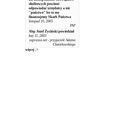
służbowych powinni
odpowiadać urzędnicy a nie
"państwo" bo to my
finansujemy Skarb Państwa
listopad 10, 2005
PAP
Abp Józef Życiński powiedział
luty 11, 2003
zaprasza.net - przyjaciele Adama
Chmielowskiego
więcej ->