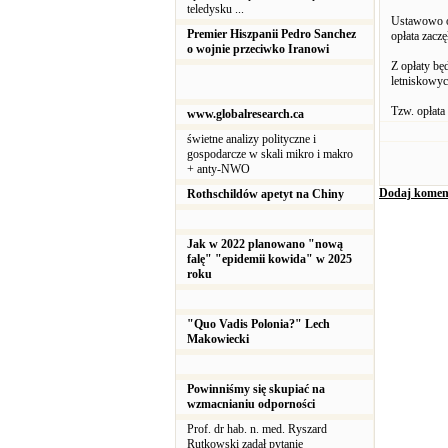
teledysku ...
Ustawowo op
Premier Hiszpanii Pedro Sanchez
opłata zacz
o wojnie przeciwko Iranowi
Z opłaty bę
letniskowyc
Tzw. opłata
www.globalresearch.ca
świetne analizy polityczne i
gospodarcze w skali mikro i makro
+ anty-NWO
Dodaj komen
Rothschildów apetyt na Chiny
Jak w 2022 planowano "nową
falę" "epidemii kowida" w 2025
roku
"Quo Vadis Polonia?" Lech
Makowiecki
Powinniśmy się skupiać na
wzmacnianiu odporności
Prof. dr hab. n. med. Ryszard
Rutkowski zadał pytanie