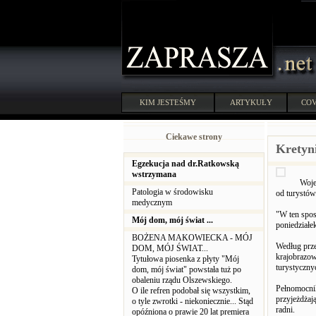
KIM JESTEŚMY
ARTYKUŁY
COV
Ciekawe strony
Kretyn
Egzekucja nad dr.Ratkowską
wstrzymana
Woje
Patologia w środowisku
od turystów
medycznym
"W ten spo
Mój dom, mój świat ...
poniedziałe
BOŻENA MAKOWIECKA - MÓJ
Według prze
DOM, MÓJ ŚWIAT...
krajobrazow
Tytułowa piosenka z płyty "Mój
turystyczny
dom, mój świat" powstała tuż po
obaleniu rządu Olszewskiego.
Pełnomocnik
O ile refren podobał się wszystkim,
przyjeżdżaj
o tyle zwrotki - niekoniecznie... Stąd
radni.
opóźniona o prawie 20 lat premiera