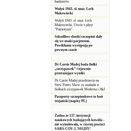
bankierów
Wołyń 1943. sł. muz. Lech
Makowiecki
Wołyń 1943. sł. muz. Lech
Makowiecki. Utwór z płyty
"Patriotyzm"
Szkodliwe skutki szczepień dały
się we znaki pacjentom.
Powikłania występują po
pewnym czasie
Dr Carrie Madej bada fiolki
„szczypawek” i ujawnia
przerażające wyniki
Dr Carrie Madej przedstawia na
Stew Peters Show co znalazła w
fiolkach szczypawek Moderna i J&J
Paszporty szczepionkowe to koń
trojański (napisy PL)
Żadna ze 137. instytucji
naukowych badających kowida -
nie wyizolowała, w czystej postaci
SARS-COV-2. NIGDY!