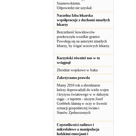
Szumowskiemu.
Odpowiedzi nie uzyskał.
Naczelna Izba lekarska
współpracuje z duchami zmarłych
lekarzy
Bezczelność kowidowców
przekroczyła wszelkie granice.
Powołują się na autorytet zmarłych
lekarzy, by ścigać uczciwych lekarzy.
Kaczyński również nas w to
wciągnął
Zbrodnie wojskowe w Iraku
Zakrzyczana prawda
Mamy 2010 rok a zbrodniarze
którzy doprowadzili do wielu wojen
i kryzysu światowego w w dalszym
ciągu - z tupetem - niczym Josef
Goebbels kłamią w oczy w kwestii
sytuacji gospodarczej świata i
Stanów Zjednoczonych
Częstotliwości radiowe i
mikrofalowe a manipulacja
ludzkimi emocjami i