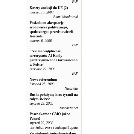
PAP
Koszty aneksji do UE (2)
marzec 15, 2003
Piotr Wesołowski
Posiada on akceptację
środowiska politycznego,
społecznego i przedstawicieli
Kościoła.
marzec 6, 2006
PAP
"Nie ma wątpliwości,
terrorystów Al-Kaidy
przetrzymywano i torturowano
w Polsce"
czerwiec 22, 2008
PAP
Nowe referendum
listopad 25, 2003
Niedziela
Bush: położymy kres tyranii na
całym świecie
styczeń 23, 2005
zaprasza.net
Pasze skażone GMO już w
Polsce!
styczeń 29, 2008
Sir Julian Rose i Jadwiga Łopata
Za niedopełnienie obowiązków