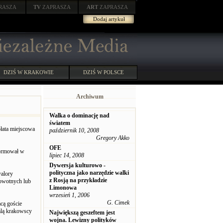
RASZA
TV
ZAPRASZA
ART
ZAPRASZA
Dodaj artykuł
DZIŚ W KRAKOWIE
DZIŚ W POLSCE
Archiwum
Walka o dominację nad
światem
łata miejscowa
październik 10, 2008
Gregory Akko
OFE
formował w
lipiec 14, 2008
Dywersja kulturowo -
polityczna jako narzędzie walki
walory
z Rosją na przykładzie
rowotnych lub
Limonowa
wrzesień 1, 2006
G. Cimek
cą goście
talą krakowscy
Największą geszeftem jest
wojna. Lewizny polityków