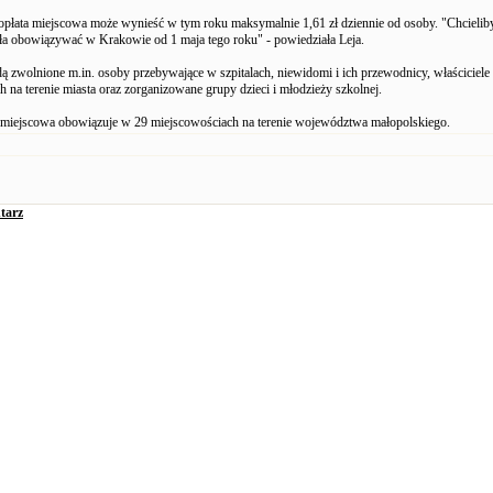
łata miejscowa może wynieść w tym roku maksymalnie 1,61 zł dziennie od osoby. "Chcielib
ęła obowiązywać w Krakowie od 1 maja tego roku" - powiedziała Leja.
dą zwolnione m.in. osoby przebywające w szpitalach, niewidomi i ich przewodnicy, właścicie
h na terenie miasta oraz zorganizowane grupy dzieci i młodzieży szkolnej.
 miejscowa obowiązuje w 29 miejscowościach na terenie województwa małopolskiego.
tarz