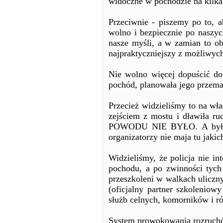
widoczne w pochodzie na kilka
Przeciwnie - piszemy po to, 
wolno i bezpiecznie po naszyc
nasze myśli, a w zamian to o
najpraktyczniejszy z możliwych 
Nie wolno więcej dopuścić do
pochód, planowała jego przemar
Przecież widzieliśmy to na wł
zejściem z mostu i dławiła r
POWODU NIE BYŁO. A była to 
organizatorzy nie maja tu jakic
Widzieliśmy, że policja nie i
pochodu, a po zwinności tych
przeszkoleni w walkach ulicz
(oficjalny partner szkoleniow
służb celnych, komorników i r
System prowokowania rozruchów