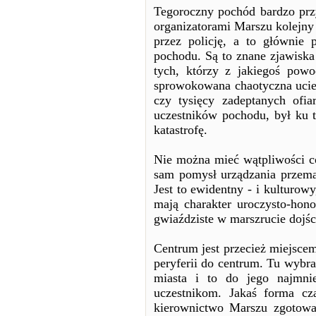
Tegoroczny pochód bardzo prz
organizatorami Marszu kolejny 
przez policję, a to głównie
pochodu. Są to znane zjawiska
tych, którzy z jakiegoś powo
sprowokowana chaotyczna ucie
czy tysięcy zadeptanych ofia
uczestników pochodu, był ku 
katastrofę.
Nie można mieć wątpliwości co
sam pomysł urządzania przema
Jest to ewidentny - i kulturowy
mają charakter uroczysto-hon
gwiaździste w marszrucie dojśc
Centrum jest przecież miejsce
peryferii do centrum. Tu wybr
miasta i to do jego najmnie
uczestnikom. Jakaś forma cz
kierownictwo Marszu zgotował