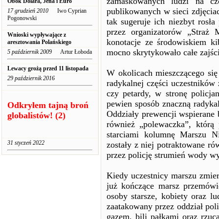
zamaskowanych ludzi na cz
Obok Dolara, Jena i Euro
publikowanych w sieci zdjęcia
17 grudzień 2010
Iwo Cyprian
Pogonowski
tak sugeruje ich niezbyt rosła
przez organizatorów „Straż 
Wnioski wypływające z
konotacje ze środowiskiem k
aresztowania Polańskiego
mocno skrytykowało całe zajści
5 październik 2009
Artur Łoboda
Lewacy grożą przed 11 listopada
W okolicach mieszczącego się
29 październik 2016
radykalnej części uczestników 
czy petardy, w stronę policja
pewien sposób znaczną radykali
Odkryłem tajną broń
Oddziały prewencji wspierane 
globalistów! (2)
również „polewaczka”, którą 
starciami kolumnę Marszu Nie
31 styczeń 2022
zostały z niej potraktowane r
przez policję strumień wody wy
Kiedy uczestnicy marszu zmier
już kończące marsz przemówi
osoby starsze, kobiety oraz l
zaatakowany przez oddział pol
gazem, bili pałkami oraz rzuc