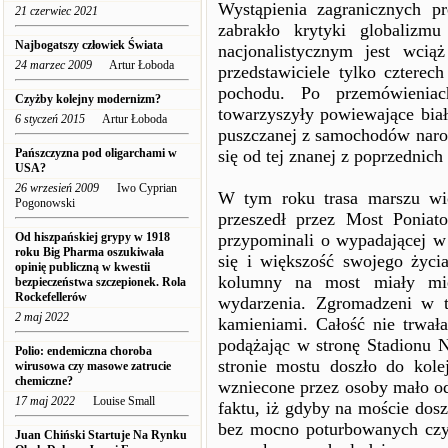
Wystąpienia zagranicznych pr
21 czerwiec 2021
zabrakło krytyki globalizm
Najbogatszy człowiek Świata
nacjonalistycznym jest wcią
24 marzec 2009
Artur Łoboda
przedstawiciele tylko czter
pochodu. Po przemówieniac
Czyżby kolejny modernizm?
towarzyszyły powiewające biał
6 styczeń 2015
Artur Łoboda
puszczanej z samochodów narod
Pańszczyzna pod oligarchami w
się od tej znanej z poprzednich 
USA?
26 wrzesień 2009
Iwo Cyprian
W tym roku trasa marszu wio
Pogonowski
przeszedł przez Most Poniat
Od hiszpańskiej grypy w 1918
przypominali o wypadającej w
roku Big Pharma oszukiwała
się i większość swojego życi
opinię publiczną w kwestii
kolumny na most miały mie
bezpieczeństwa szczepionek. Rola
Rockefellerów
wydarzenia. Zgromadzeni w te
2 maj 2022
kamieniami. Całość nie trwała
podążając w stronę Stadionu 
Polio: endemiczna choroba
stronie mostu doszło do kole
wirusowa czy masowe zatrucie
chemiczne?
wzniecone przez osoby mało odp
17 maj 2022
Louise Small
faktu, iż gdyby na moście dos
bez mocno poturbowanych czy
Juan Chiński Startuje Na Rynku