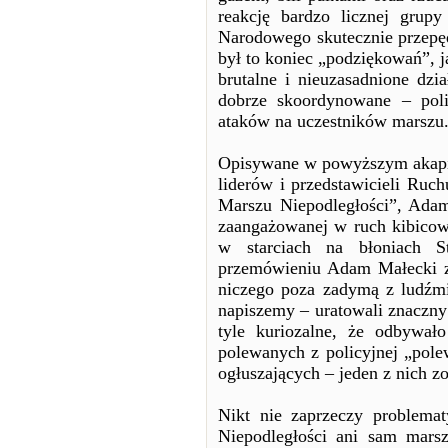
reakcję bardzo licznej grup
Narodowego skutecznie przepę
był to koniec „podziękowań”, j
brutalne i nieuzasadnione dzi
dobrze skoordynowane – poli
ataków na uczestników marszu
Opisywane w powyższym akapic
liderów i przedstawicieli Ruc
Marszu Niepodległości”, Adam
zaangażowanej w ruch kibicow
w starciach na błoniach S
przemówieniu Adam Małecki zr
niczego poza zadymą z ludźmi
napiszemy – uratowali znaczny
tyle kuriozalne, że odbywał
polewanych z policyjnej „pol
ogłuszających – jeden z nich 
Nikt nie zaprzeczy problemat
Niepodległości ani sam marsz