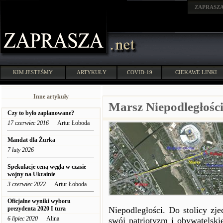
ZAPRASZ
KIM JESTEŚMY
ARTYKUŁY
COVID-19
CIEKAWE LINKI
Inne artykuły
Marsz Niepodległośc
Czy to było zaplanowane?
17 czerwiec 2016
Artur Łoboda
Mandat dla Żurka
7 luty 2026
Spekulacje ceną węgla w czasie
wojny na Ukrainie
3 czerwiec 2022
Artur Łoboda
Oficjalne wyniki wyboru
prezydenta 2020 I tura
Niepodległości. Do stolicy zje
6 lipiec 2020
Alina
swój patriotyzm i obywatelski