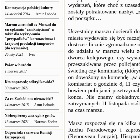
wydarzeń, które choć z uzasad
Kantoryzacja polskiej kultury
zostały potraktowane nazbyt „
14 kwiecień 2014
Artur Łoboda
od początku…
Macron zatrudnił ex-Mossad do
zarządzania "zamknięciami" a
Uczestnicy marszu docierali d
także dla wykrywania
miasta wydawało się być raczej
"przypadków" koronawirusa i
krajowej produkcji tamponów
dostrzec licznie zgromadzone od
(do wymazów).
do udziału w marszu wielu z
26 luty 2021
Ives
dworca kolejowego, czy wysia
przeszukiwana przez policjant
Pożar w burdelu
świetlną czy kominiarkę (któryc
1 marzec 2017
on dowożony na komendę „w cel
Kto naprawdę odkrył kowida?
komisariat o godzinie 8, 11 cz
30 marzec 2021
bowiem policjanci przetrzymal
końca. Nie znamy dokładnych
Za co Zachód nas nienawidzi?
zatrzymanych 11 listopada osób
14 marzec 2015
Artur Łoboda
na czas marszu.
Niebezpieczny zastrzyk z genów
13 marzec 2021
Norman Zeelan
Marsz rozpoczął się na kilka
Ruchu Narodowego i zaprosz
Odpowiedź z serwera Komisji
(Renouveau français), Hiszpan
Europejskiej