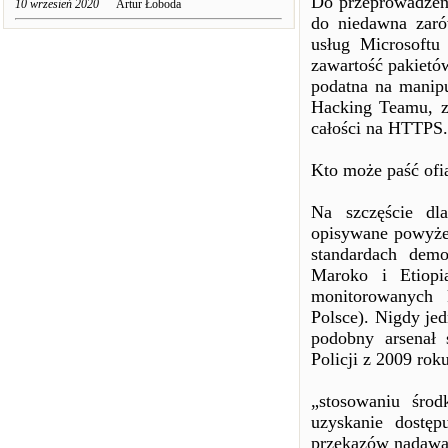
Do przeprowadzeni
10 wrzesień 2020
Artur Łoboda
do niedawna zaró
usług Microsoftu
zawartość pakietów
podatna na manipu
Hacking Teamu, z
całości na HTTPS.
Kto może paść ofi
Na szczęście dl
opisywane powyżej
standardach dem
Maroko i Etiopi
monitorowanych 
Polsce). Nigdy je
podobny arsenał
Policji z 2009 roku
„stosowaniu środ
uzyskanie dostęp
przekazów nadawan