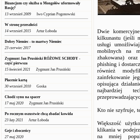
Bizancjum czy służba u Mongołów uformowały
Rosję?
13 wrzesień 2009
Iwo Cyprian Pogonowski
W stronę przeszłości
Dwie komercyjne
14 wrzesień 2015
Artur Łoboda
kilkunastu (jeśli
Dobry Niemiec - to martwy Niemiec
usługi umożliwi
23 czerwiec 2017
mobilnych na m
zhakowana) oraz
Zygmunt Jan Prusiński RÓŻOWE SCHODY -
część pierwsza
phishing i dostar
15 kwiecień 2021
Zygmunt Jan Prusiński
również modyfi
zainfekowanie je
Płacenie kartą
opisująca działa
30 wrzesień 2010
Goska
najbardziej te
przeprowadzający
Chodź synu na spacer
17 maj 2020
Zygmunt Jan Prusiński
Kto nie szyfruje, t
Po rocznym oszustwie chcą zbadać kowida
23 luty 2021
Artur Łoboda
Większość użytko
klikania w podejr
Geje i zboczeńcy
na mniej popul
27 maj 2020