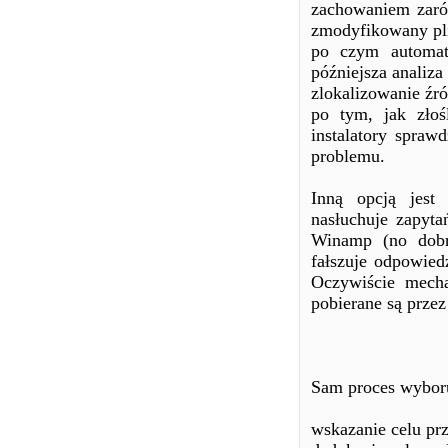
zachowaniem zarów
zmodyfikowany pli
po czym automat
późniejsza analiza
zlokalizowanie źr
po tym, jak złoś
instalatory spraw
problemu.
Inną opcją jest
nasłuchuje zapyt
Winamp (no dobrz
fałszuje odpowied
Oczywiście mecha
pobierane są prze
Sam proces wyboru 
wskazanie celu pr