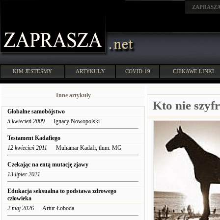
ZAPRASZ
KIM JESTEŚMY
ARTYKUŁY
COVID-19
CIEKAWE LINKI
Inne artykuły
Kto nie szyfr
Globalne samobójstwo
5 kwiecień 2009
Ignacy Nowopolski
Testament Kadafiego
12 kwiecień 2011
Muhamar Kadafi, tlum. MG
Czekając na entą mutację zjawy
13 lipiec 2021
Edukacja seksualna to podstawa zdrowego
człowieka
2 maj 2026
Artur Łoboda