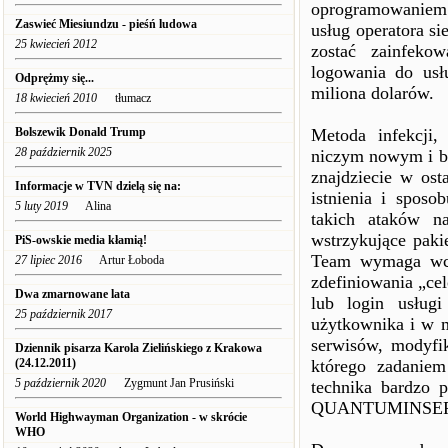
oprogramowaniem. 
Zaswieć Miesiundzu - pieśń ludowa
usług operatora s
25 kwiecień 2012
zostać zainfeko
logowania do usł
Odprężmy się...
miliona dolarów.
18 kwiecień 2010
tłumacz
Bolszewik Donald Trump
Metoda infekcji,
28 październik 2025
niczym nowym i by
znajdziecie w ost
Informacje w TVN dzielą się na:
istnienia i sposo
5 luty 2019
Alina
takich ataków n
wstrzykujące paki
PiS-owskie media kłamią!
Team wymaga wcze
27 lipiec 2016
Artur Łoboda
zdefiniowania „cel
Dwa zmarnowane lata
lub login usługi
25 październik 2017
użytkownika i w 
serwisów, modyfik
Dziennik pisarza Karola Zielińskiego z Krakowa
(24.12.2011)
którego zadaniem
5 październik 2020
Zygmunt Jan Prusiński
technika bardzo 
QUANTUMINSER
World Highwayman Organization - w skrócie
WHO