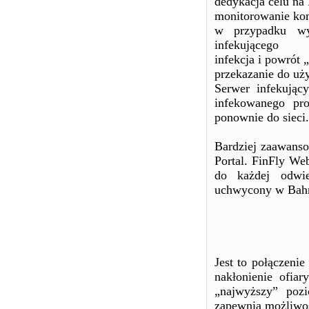
dedykacja celu na 
monitorowanie kom
w przypadku wyk
infekującego
infekcja i powrót
przekazanie do uż
Serwer infekując
infekowanego pr
ponownie do sieci.
Bardziej zaawanso
Portal. FinFly We
do każdej odwie
uchwycony w Bahr
Jest to połączenie
nakłonienie ofiar
„najwyższy” pozi
zapewnia możliwoś