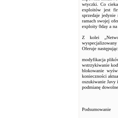
wtyczki. Co cieka
exploitów jest 
sprzedaje jedyni
ramach swojej ofe
exploity 0day a na
Z kolei „Netwo
wyspecjalizowany
Oferuje następują
modyfikacja plik
wstrzykiwanie ko
blokowanie wyświ
konieczności aktua
oszukiwanie Javy i
podmianę dowolne
Podsumowanie