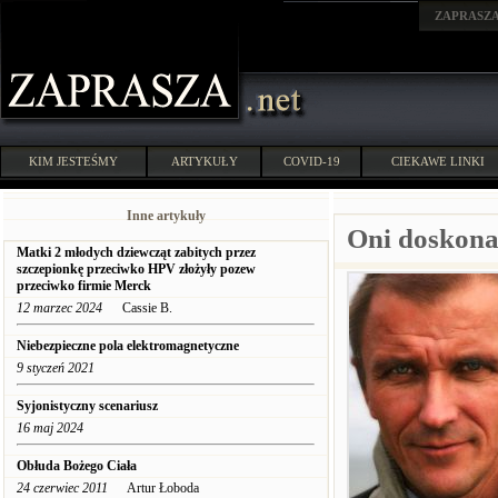
ZAPRASZ
KIM JESTEŚMY
ARTYKUŁY
COVID-19
CIEKAWE LINKI
Inne artykuły
Oni doskonal
Matki 2 młodych dziewcząt zabitych przez
szczepionkę przeciwko HPV złożyły pozew
przeciwko firmie Merck
12 marzec 2024
Cassie B.
Niebezpieczne pola elektromagnetyczne
9 styczeń 2021
Syjonistyczny scenariusz
16 maj 2024
Obłuda Bożego Ciała
24 czerwiec 2011
Artur Łoboda