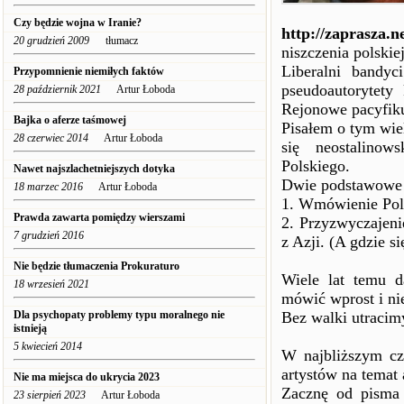
Czy będzie wojna w Iranie?
http://zaprasza.n
20 grudzień 2009
tłumacz
niszczenia polskie
Liberalni bandyc
Przypomnienie niemiłych faktów
pseudoautorytety
28 październik 2021
Artur Łoboda
Rejonowe pacyfiku
Bajka o aferze taśmowej
Pisałem o tym wie
28 czerwiec 2014
Artur Łoboda
się neostalinow
Polskiego.
Nawet najszlachetniejszych dotyka
Dwie podstawowe s
18 marzec 2016
Artur Łoboda
1. Wmówienie Pola
Prawda zawarta pomiędzy wierszami
2. Przyzwyczajeni
7 grudzień 2016
z Azji. (A gdzie s
Nie będzie tłumaczenia Prokuraturo
Wiele lat temu 
18 wrzesień 2021
mówić wprost i nie
Dla psychopaty problemy typu moralnego nie
Bez walki utracim
istnieją
5 kwiecień 2014
W najbliższym cz
artystów na temat
Nie ma miejsca do ukrycia 2023
Zacznę od pisma 
23 sierpień 2023
Artur Łoboda