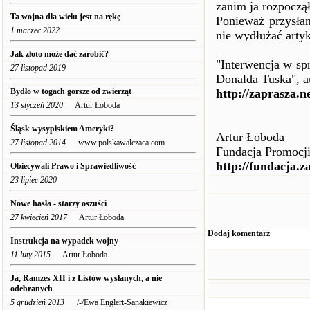
zanim ja rozpoczą
Ta wojna dla wielu jest na rękę
Ponieważ przysłan
1 marzec 2022
nie wydłużać artyk
Jak złoto może dać zarobić?
"Interwencja w spr
27 listopad 2019
Donalda Tuska", a
Bydło w togach gorsze od zwierząt
http://zaprasza.n
13 styczeń 2020
Artur Łoboda
Śląsk wysypiskiem Ameryki?
Artur Łoboda
27 listopad 2014
www.polskawalczaca.com
Fundacja Promocji
http://fundacja.z
Obiecywali Prawo i Sprawiedliwość
23 lipiec 2020
Nowe hasła - starzy oszuści
27 kwiecień 2017
Artur Łoboda
Dodaj komentarz
Instrukcja na wypadek wojny
11 luty 2015
Artur Łoboda
Ja, Ramzes XII i z Listów wysłanych, a nie
odebranych
5 grudzień 2013
/-/Ewa Englert-Sanakiewicz