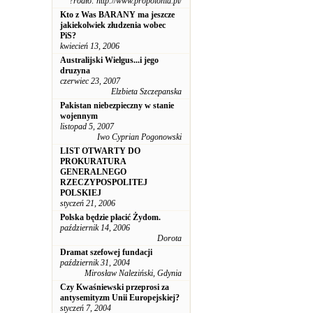
?ródło: http://www.propolonia.pl/
Kto z Was BARANY ma jeszcze
jakiekolwiek złudzenia wobec
PiS?
kwiecień 13, 2006
Australijski Wielgus...i jego
druzyna
czerwiec 23, 2007
Elzbieta Szczepanska
Pakistan niebezpieczny w stanie
wojennym
listopad 5, 2007
Iwo Cyprian Pogonowski
LIST OTWARTY DO
PROKURATURA
GENERALNEGO
RZECZYPOSPOLITEJ
POLSKIEJ
styczeń 21, 2006
Polska będzie płacić Żydom.
październik 14, 2006
Dorota
Dramat szefowej fundacji
październik 31, 2004
Mirosław Naleziński, Gdynia
Czy Kwaśniewski przeprosi za
antysemityzm Unii Europejskiej?
styczeń 7, 2004