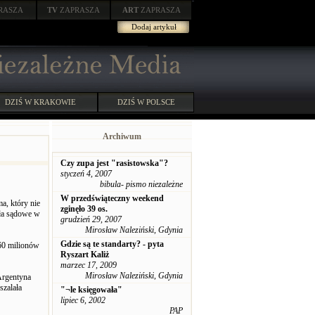
RASZA
TV
ZAPRASZA
ART
ZAPRASZA
Dodaj artykuł
DZIŚ W KRAKOWIE
DZIŚ W POLSCE
Archiwum
Czy zupa jest "rasistowska"?
styczeń 4, 2007
bibula- pismo niezależne
W przedświąteczny weekend
a, który nie
zginęło 39 os.
dła sądowe w
grudzień 29, 2007
Mirosław Naleziński, Gdynia
Gdzie są te standarty? - pyta
 60 milionów
Ryszart Kaliż
marzec 17, 2009
Mirosław Naleziński, Gdynia
 Argentyna
szalała
"¬le księgowała"
lipiec 6, 2002
PAP