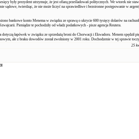
esięcy były prezydent utrzymuje, że jest ofiarą prześladowań politycznych. We wtorek nie stawi
ie sądowe, twierdząc, że nie może liczyć na sprawiedliwe i bezstronne postępowanie w argen
żono bankowe konto Menema w związku ze sprawą o ukrycie 600 tysięcy dolarów na rachun
wajcarii. Pieniądze te pochodziły od władz podatkowych - pisze agencja Reutera.
ia dotyczą łapówek w związku ze sprzedażą broni do Chorwacji i Ekwadoru. Menem spędził pi
mowym, ale z braku dowodów został zwolniony w 2001 roku. Dochodzenie w tej sprawie toczy 
25 k
rz