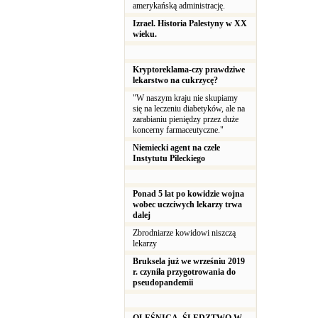
amerykańską administrację.
Izrael. Historia Palestyny w XX
wieku.
Kryptoreklama-czy prawdziwe
lekarstwo na cukrzycę?
"W naszym kraju nie skupiamy
się na leczeniu diabetyków, ale na
zarabianiu pieniędzy przez duże
koncerny farmaceutyczne."
Niemiecki agent na czele
Instytutu Pileckiego
Ponad 5 lat po kowidzie wojna
wobec uczciwych lekarzy trwa
dalej
Zbrodniarze kowidowi niszczą
lekarzy
Bruksela już we wrześniu 2019
r. czyniła przygotrowania do
pseudopandemii