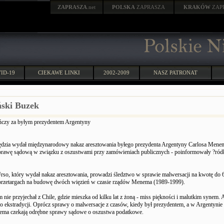
ZAPRASZA
.net
POLSKA
ZAPRASZA
KRAKÓW
ZAP
ID-19
CIEKAWE LINKI
2002-2009
NASZ PATRONAT
ski Buzek
ończy za byłym prezydentem Argentyny
ędzia wydał międzynarodowy nakaz aresztowania byłego prezydenta Argentyny Carlosa Menem
 sprawę sądową w związku z oszustwami przy zamówieniach publicznych - poinformowały ?ró
Urso, który wydał nakaz aresztowania, prowadzi śledztwo w sprawie malwersacji na kwotę do
przetargach na budowę dwóch więzień w czasie rządów Menema (1989-1999).
 nie przyjechał z Chile, gdzie mieszka od kilku lat z żoną - miss piękności i malutkim synem.
o ekstradycji. Oprócz sprawy o malwersacje z czasów, kiedy był prezydentem, a w Argentynie 
ema czekają odrębne sprawy sądowe o oszustwa podatkowe.