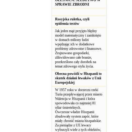
OLEŚNICA. ŚLEDZTWO W
SPRAWIE ZBRODNI
Rosyjska ruletka, czyli
epidemia testów
Jak jeden mąż przyjęto błędny
model matematyczny i zamknięto
w domach miliony ludzi
wpędzając ich w dodatkowe
problemy zdrowotne i finansowe.
Zrujnowano gospodarki,
zlikwidowano całe branże,
przekreślono cały dorobek na
temat zdrowego stylu życia.
Obecna powódź w Hiszpanii to
skutek działań lewaków z Unii
Europejskiej
W 1957 roku w dorzeczu rzeki
Turia przepływającej przez miasto
Walencja w Hiszpanii i która
spowodowała co najmniej 81
ofiar śmiertelnych.
Ówczesne władze Hiszpanii
zbudowały system zapór, które
miały chronić miasta hiszpańskie.
Za pieniądze z UE lewacy
wyburzyli wiele z tych obiektów,