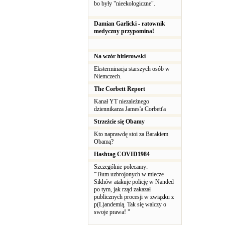
bo były "nieekologiczne".
Damian Garlicki - ratownik
medyczny przypomina!
Na wzór hitlerowski
Eksterminacja starszych osób w
Niemczech.
The Corbett Report
Kanał YT niezależnego
dziennikarza James'a Corbett'a
Strzeżcie się Obamy
Kto naprawdę stoi za Barakiem
Obamą?
Hashtag COVID1984
Szczególnie polecamy:
"Tłum uzbrojonych w miecze
Sikhów atakuje policję w Nanded
po tym, jak rząd zakazał
publicznych procesji w związku z
p(L)andemią. Tak się walczy o
swoje prawa! "