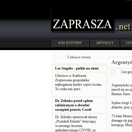
KIM JESTEŚMY
ARTYKUŁY
COV
Ciekawe strony
Argentyń
Los Angeles - piekło na ziemi
List g
Ubóstwo w Kalifornii.
Zrujnowana gospodarka
najbogatszej kiedyś części świata.
Argentyński s
To czeka nas jutro.
stawił się na
Buenos Aires.
Dr. Zelenko przed sądem
Sędzia Jorge 
rabinicznym o zbrodni
dolarów przy 
szczepień przeciw Covid
73-letni Menem
Dr. Zelenko opracował słynny
domaga się jeg
„Protokół Zelenki” dotyczący
korupcja, Men
wczesnego leczenia
ambulatoryjnego COVID, za