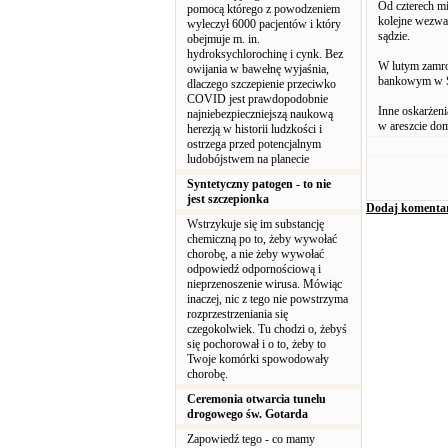
Od czterech mi
pomocą którego z powodzeniem
kolejne wezwan
wyleczył 6000 pacjentów i który
sądzie.
obejmuje m. in.
hydroksychlorochinę i cynk. Bez
W lutym zamro
owijania w bawełnę wyjaśnia,
bankowym w Sz
dlaczego szczepienie przeciwko
COVID jest prawdopodobnie
Inne oskarżen
najniebezpieczniejszą naukową
w areszcie do
herezją w historii ludzkości i
ostrzega przed potencjalnym
ludobójstwem na planecie
Syntetyczny patogen - to nie
jest szczepionka
Dodaj komenta
Wstrzykuje się im substancję
chemiczną po to, żeby wywołać
chorobę, a nie żeby wywołać
odpowiedź odpornościową i
nieprzenoszenie wirusa. Mówiąc
inaczej, nic z tego nie powstrzyma
rozprzestrzeniania się
czegokolwiek. Tu chodzi o, żebyś
się pochorował i o to, żeby to
Twoje komórki spowodowały
chorobę.
Ceremonia otwarcia tunelu
drogowego św. Gotarda
Zapowiedź tego - co mamy