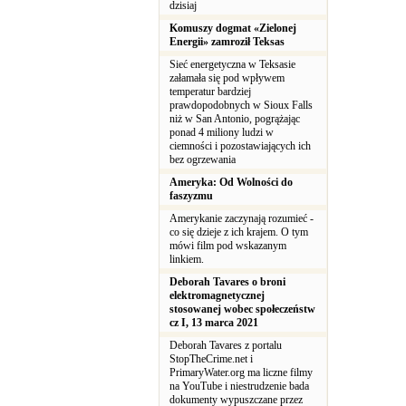
dzisiaj
Komuszy dogmat «Zielonej
Energii» zamroził Teksas
Sieć energetyczna w Teksasie
załamała się pod wpływem
temperatur bardziej
prawdopodobnych w Sioux Falls
niż w San Antonio, pogrążając
ponad 4 miliony ludzi w
ciemności i pozostawiających ich
bez ogrzewania
Ameryka: Od Wolności do
faszyzmu
Amerykanie zaczynają rozumieć -
co się dzieje z ich krajem. O tym
mówi film pod wskazanym
linkiem.
Deborah Tavares o broni
elektromagnetycznej
stosowanej wobec społeczeństw
cz I, 13 marca 2021
Deborah Tavares z portalu
StopTheCrime.net i
PrimaryWater.org ma liczne filmy
na YouTube i niestrudzenie bada
dokumenty wypuszczane przez