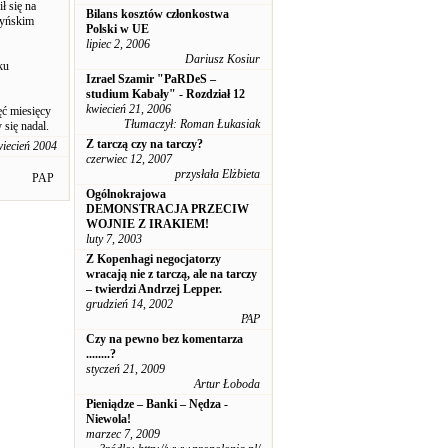
ł się na
Bilans kosztów członkostwa
tyńskim
Polski w UE
lipiec 2, 2006
Dariusz Kosiur
ku
Izrael Szamir "PaRDeS –
studium Kabały" - Rozdział 12
kwiecień 21, 2006
ęć miesięcy
Tłumaczył: Roman Łukasiak
się nadal.
Z tarczą czy na tarczy?
wiecień 2004
czerwiec 12, 2007
przysłała Elżbieta
PAP
Ogólnokrajowa
DEMONSTRACJA PRZECIW
WOJNIE Z IRAKIEM!
luty 7, 2003
Z Kopenhagi negocjatorzy
wracają nie z tarczą, ale na tarczy
– twierdzi Andrzej Lepper.
grudzień 14, 2002
PAP
Czy na pewno bez komentarza
........?
styczeń 21, 2009
Artur Łoboda
Pieniądze – Banki – Nędza -
Niewola!
marzec 7, 2009