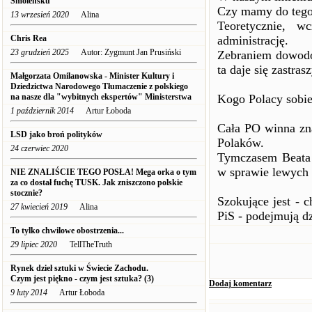
Smoleńsku
Czy mamy do teg
13 wrzesień 2020
Alina
Teoretycznie, w
Chris Rea
administrację.
23 grudzień 2025
Autor: Zygmunt Jan Prusiński
Zebraniem dowodów
ta daje się zastra
Małgorzata Omilanowska - Minister Kultury i
Dziedzictwa Narodowego Tłumaczenie z polskiego
na nasze dla "wybitnych ekspertów" Ministerstwa
Kogo Polacy sobie
1 październik 2014
Artur Łoboda
Cała PO winna zna
LSD jako broń polityków
Polaków.
24 czerwiec 2020
Tymczasem Beata S
w sprawie lewych
NIE ZNALIŚCIE TEGO POSŁA! Mega orka o tym
za co dostał fuchę TUSK. Jak zniszczono polskie
stocznie?
Szokujące jest - 
27 kwiecień 2019
Alina
PiS - podejmują dzi
To tylko chwilowe obostrzenia...
29 lipiec 2020
TellTheTruth
Rynek dzieł sztuki w Świecie Zachodu.
Czym jest piękno - czym jest sztuka? (3)
Dodaj komentarz
9 luty 2014
Artur Łoboda