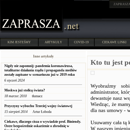
ZAPRASZ
KIM JESTEŚMY
ARTYKUŁY
COVID-19
CIEKAWE LINKI
Inne artykuły
Kto tu jest 
Nigdy nie zapomnij: pandemia koronawirusa,
totalitarne działania rządu i propaganda mediów
zostały zapisane w scenariuszu już w 2019 roku
6 styczeń 2024
Wyobraźmy sobi
Moskwa już stolicą świata?
administrator, kt
18 marzec 2010
tłumacz
dewastuje nasz w
Wiedząc, że mamy 
Przyczyny wybuchu Trzeciej wojny światowej
dla nas umowy - w
15 sierpień 2014
Artur Łoboda
Ciekawe, dlaczego cisza o wywiadzie prof. Biniendy.
Usuwamy cała tą k
Ostre bezpośrednie oskarżenie o zbrodnię w
W naszym imieniu