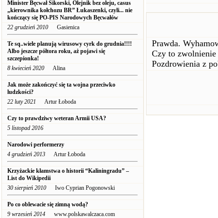
Minister Bęcwał Sikorski, Olejnik bez oleju, casus
„kierownika kołchozu BR” Łukaszenki, czyli... nie
kończący się PO-PIS Narodowych Bęcwałów
22 grudzień 2010
Gasienica
Prawda. Wyhamowa
Te sq..wiele planują wirusowy cyrk do grudnia!!!!
Albo jeszcze półtora roku, aż pojawi się
Czy to zwolnienie
szczepionka!
Pozdrowienia z p
8 kwiecień 2020
Alina
Jak może zakończyć się ta wojna przeciwko
ludzkości?
22 luty 2021
Artur Łoboda
Czy to prawdziwy weteran Armii USA?
5 listopad 2016
Narodowi performerzy
4 grudzień 2013
Artur Łoboda
Krzyżackie kłamstwa o historii “Kaliningradu” –
List do Wikipedii
30 sierpień 2010
Iwo Cyprian Pogonowski
Po co oblewacie się zimną wodą?
9 wrzesień 2014
www.polskawalczaca.com