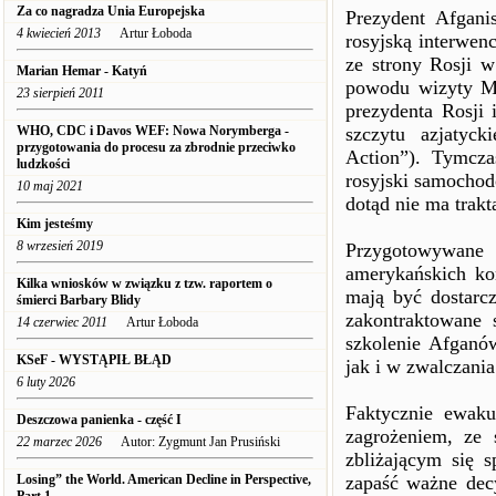
Za co nagradza Unia Europejska
Prezydent Afgani
4 kwiecień 2013
Artur Łoboda
rosyjską interwen
ze strony Rosji w
Marian Hemar - Katyń
powodu wizyty Mi
23 sierpień 2011
prezydenta Rosji 
WHO, CDC i Davos WEF: Nowa Norymberga -
szczytu azjatyc
przygotowania do procesu za zbrodnie przeciwko
Action”). Tymcza
ludzkości
rosyjski samochod
10 maj 2021
dotąd nie ma trak
Kim jesteśmy
8 wrzesień 2019
Przygotowywan
amerykańskich kon
Kilka wniosków w związku z tzw. raportem o
mają być dostarcz
śmierci Barbary Blidy
zakontraktowane 
14 czerwiec 2011
Artur Łoboda
szkolenie Afganów
KSeF - WYSTĄPIŁ BŁĄD
jak i w zwalczani
6 luty 2026
Faktycznie ewak
Deszczowa panienka - część I
zagrożeniem, ze
22 marzec 2026
Autor: Zygmunt Jan Prusiński
zbliżającym się 
Losing” the World. American Decline in Perspective,
zapaść ważne dec