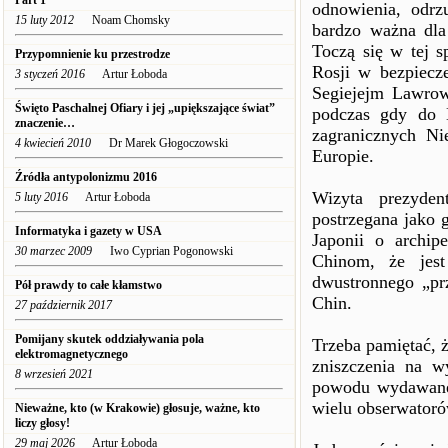
Part 1
odnowienia, odrz
15 luty 2012
Noam Chomsky
bardzo ważna dla 
Toczą się w tej s
Przypomnienie ku przestrodze
Rosji w bezpiecze
3 styczeń 2016
Artur Łoboda
Segiejejm Lawrow
Święto Paschalnej Ofiary i jej „upiększające świat”
podczas gdy do 
znaczenie…
zagranicznych N
4 kwiecień 2010
Dr Marek Głogoczowski
Europie.
Źródła antypolonizmu 2016
Wizyta prezyde
5 luty 2016
Artur Łoboda
postrzegana jako 
Informatyka i gazety w USA
Japonii o archi
30 marzec 2009
Iwo Cyprian Pogonowski
Chinom, że jest
dwustronnego „pr
Pół prawdy to całe kłamstwo
Chin.
27 październik 2017
Pomijany skutek oddziaływania pola
Trzeba pamiętać, 
elektromagnetycznego
zniszczenia na 
8 wrzesień 2021
powodu wydawane 
wielu obserwatoró
Nieważne, kto (w Krakowie) głosuje, ważne, kto
liczy głosy!
29 maj 2026
Artur Łoboda