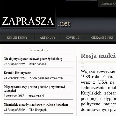
ZAPRASZ
KIM JESTEŚMY
ARTYKUŁY
COVID-19
CIEKAWE LINKI
Inne artykuły
Rosja uzależ
Nie dajmy się szantażować przez żydohołotę
21 listopad 2019
Artur Łoboda
Wojska sowieckie 
Kroniki Historyczne
1989 roku. Charak
14 wrzesień 2014
www.polskawalczaca.com
wraz z USA na t
Międzynarodowy protest przeciw przymusowi
Jednocześnie mia
szczepień
Kurylskich zabr
3 czerwiec 2017
niezalezna.pl
posunięcia dyplo
polityczne mają
Niemieckie metody naukowe w walce z kowidem
dominowanym prz
18 listopad 2020
The Telegraph