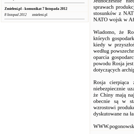
Jednocześnie ni
sprawach produkcj
Zmieleni.pl - komunikat 7 listopada 2012
stosunków z NATO
8 listopad 2012
zmieleni.pl
NATO wojsk w Afga
Wiadomo, że Ros
których gospodark
kiedy w przyszło
według powszechni
oparcia gospodar
powodu Rosja jest
dotyczących arch
Rosja cierpiąca
niebezpiecznie uz
że Chiny mają naj
obecnie są w st
wzrostowi produkc
dyskutowane na ła
WWW.pogonowsk