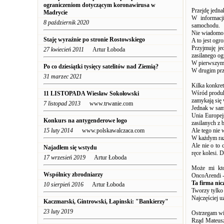
ograniczeniom dotyczącym koronawirusa w
Przejdę jedna
Madrycie
W informacj
8 październik 2020
samochodu.
Nie wiadomo:
Staję wyraźnie po stronie Rostowskiego
A to jest ogr
Przyjmuję je
27 kwiecień 2011
Artur Łoboda
zasilanego 
W pierwszym 
Po co dziesiątki tysięcy satelitów nad Ziemią?
W drugim przy
31 marzec 2021
Kilka konkret
Wśród produk
11 LISTOPADA Wiesław Sokołowski
zamykają się 
7 listopad 2013
www.trwanie.com
Jednak w sam
Unia Europej
Konkurs na antygenderowe logo
zasilanych z b
15 luty 2014
www.polskawalczaca.com
Ale tego nie
W każdym raz
Ale nie o to
Najadłem się wstydu
ręce kolesi. 
17 wrzesień 2019
Artur Łoboda
Może mi kto
Wspólnicy zbrodniarzy
OncoArendi -
Ta firma nic
10 sierpień 2016
Artur Łoboda
Tworzy tylko 
Najczęściej 
Kaczmarski, Gintrowski, Łapinski: "Bankierzy"
23 luty 2019
Ostrzegam wi
Rząd Mateusz