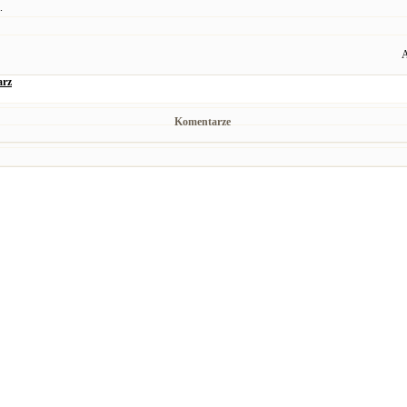
.
A
arz
Komentarze