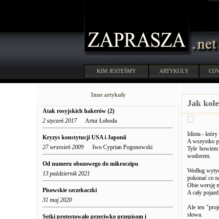
KIM JESTEŚMY
ARTYKUŁY
COV
Inne artykuły
Jak kol
Atak rosyjskich hakerów (2)
2 styczeń 2017
Artur Łoboda
Idiota - któr
Kryzys konstytucji USA i Japonii
A wszystko po
27 wrzesień 2009
Iwo Cyprian Pogonowski
Tyle bowiem 
wodorem.
Od numeru obozowego do mikroczipu
Według wytyc
13 październik 2021
pokonać co n
Obie wersję 
Pisowskie szczekaczki
A cały pojazd
31 maj 2020
Ale ten "pro
słowa.
Setki protestowało przeciwko przepisom i