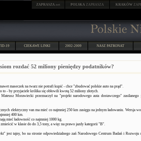
ZAPRASZA
.net
POLSKA
ZAPRASZA
KRAKÓW
ZAP
ID-19
CIEKAWE LINKI
2002-2009
NASZ PATRONAT
esiom rozdać 52 miliony pieniędzy podatników?
y nawet maseczek na twarz nie potrafi kupić - chce "zbudować polskie auto na prąd".
 to - by przyjaciele królika się obłowili kwotą 52 miliony złotych.
Mateusz Morawiecki przeznaczył na "projekt narodowego auta dostawczego" zasilanego 
znych elektryczny van ma mieć co najmniej 250 km zasięgu na jednym ładowaniu. Wersja w
ajmniej 400 km.
mają mieć ładowność co najmniej 1000 kg.
 zmieścić w klasie do do 3,5 tony, a więc na prawo jazdy kategorii "B".
jekt" jest tajny, bo na stronie odpowiedzialnego zań Narodowego Centrum Badań i Rozwoju