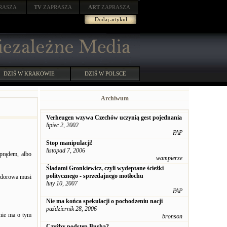
RASZA
TV
ZAPRASZA
ART
ZAPRASZA
Dodaj artykuł
DZIŚ W KRAKOWIE
DZIŚ W POLSCE
Archiwum
Verheugen wzywa Czechów uczynią gest pojednania
lipiec 2, 2002
PAP
Stop manipulacji!
listopad 7, 2006
prądem, albo
wampierze
Śladami Gronkiewicz, czyli wydeptane ścieżki
politycznego - sprzedajnego motłochu
odorowa musi
luty 10, 2007
PAP
Nie ma końca spekulacji o pochodzeniu nacji
październik 28, 2006
 nie ma o tym
bronson
Czyżby podstęp Busha?