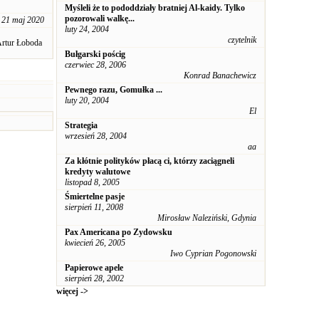
Myśleli że to pododdziały bratniej Al-kaidy. Tylko
pozorowali walkę...
21 maj 2020
luty 24, 2004
czytelnik
rtur Łoboda
Bułgarski pościg
czerwiec 28, 2006
Konrad Banachewicz
Pewnego razu, Gomułka ...
luty 20, 2004
El
Strategia
wrzesień 28, 2004
aa
Za kłótnie polityków płacą ci, którzy zaciągneli
kredyty walutowe
listopad 8, 2005
Śmiertelne pasje
sierpień 11, 2008
Mirosław Naleziński, Gdynia
Pax Americana po Zydowsku
kwiecień 26, 2005
Iwo Cyprian Pogonowski
Papierowe apele
sierpień 28, 2002
więcej ->