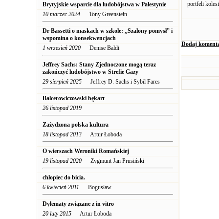
portfeli kolesi
Brytyjskie wsparcie dla ludobójstwa w Palestynie
10 marzec 2024
Tony Greenstein
Dr Bassetti o maskach w szkole: „Szalony pomysł” i
wspomina o konsekwencjach
Dodaj koment
1 wrzesień 2020
Denise Baldi
Jeffrey Sachs: Stany Zjednoczone mogą teraz
zakończyć ludobójstwo w Strefie Gazy
29 sierpień 2025
Jeffrey D. Sachs i Sybil Fares
Balcerowiczowski bękart
26 listopad 2019
Zażydzona polska kultura
18 listopad 2013
Artur Łoboda
O wierszach Weroniki Romańskiej
19 listopad 2020
Zygmunt Jan Prusiński
chłopiec do bicia.
6 kwiecień 2011
Bogusław
Dylematy związane z in vitro
20 luty 2015
Artur Łoboda