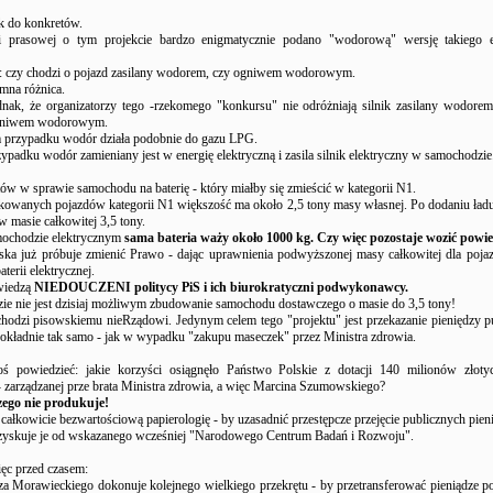
k do konkretów.
i prasowej o tym projekcie bardzo enigmatycznie podano "wodorową" wersję takiego 
 czy chodzi o pojazd zasilany wodorem, czy ogniwem wodorowym.
omna różnica.
dnak, że organizatorzy tego -rzekomego "konkursu" nie odróżniają silnik zasilany wodorem
ogniwem wodorowym.
przypadku wodór działa podobnie do gazu LPG.
padku wodór zamieniany jest w energię elektryczną i zasila silnik elektryczny w samochodzie
ów w sprawie samochodu na baterię - który miałby się zmieścić w kategorii N1.
owanych pojazdów kategorii N1 większość ma około 2,5 tony masy własnej. Po dodaniu ład
w masie całkowitej 3,5 tony.
ochodzie elektrycznym
sama bateria waży około 1000 kg. Czy więc pozostaje wozić powie
ska już próbuje zmienić Prawo - dając uprawnienia podwyższonej masy całkowitej dla poja
aterii elektrycznej.
 wiedzą
NIEDOUCZENI politycy PiS i ich biurokratyczni podwykonawcy.
ie nie jest dzisiaj możliwym zbudowanie samochodu dostawczego o masie do 3,5 tony!
 chodzi pisowskiemu nieRządowi. Jedynym celem tego "projektu" jest przekazanie pieniędzy 
Dokładnie tak samo - jak w wypadku "zakupu maseczek" przez Ministra zdrowia.
ś powiedzieć: jakie korzyści osiągnęło Państwo Polskie z dotacji 140 milionów złoty
 zarządzanej prze brata Ministra zdrowia, a więc Marcina Szumowskiego?
zego nie produkuje!
całkowicie bezwartościową papierologię - by uzasadnić przestępcze przejęcie publicznych pien
uzyskuje je od wskazanego wcześniej "Narodowego Centrum Badań i Rozwoju".
ęc przed czasem:
a Morawieckiego dokonuje kolejnego wielkiego przekrętu - by przetransferować pieniądze 