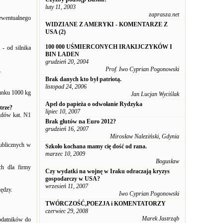
luty 11, 2003
zaprasza.net
ewentualnego
WIDZIANE Z AMERYKI - KOMENTARZE Z
USA (2)
100 000 UŚMIERCONYCH IRAKIJCZYKÓW I
 - od silnika
BIN LADEN
grudzień 20, 2004
Prof. Iwo Cyprian Pogonowski
.
Brak danych kto był patriotą.
listopad 24, 2006
unku 1000 kg
Jan Lucjan Wyciślak
Apel do papieża o odwołanie Rydzyka
trze?
lipiec 10, 2007
zdów kat. N1
Brak glutów na Euro 2012?
grudzień 16, 2007
Mirosław Naleziński, Gdynia
publicznych w
Szkoło kochana mamy cię dość od rana.
marzec 10, 2009
Bogusław
ch dla firmy
Czy wydatki na wojnę w Iraku odraczają kryzys
gospodarczy w USA?
wrzesień 11, 2007
iędzy.
Iwo Cyprian Pogonowski
TWÓRCZOŚĆ,POEZJA i KOMENTATORZY
czerwiec 29, 2008
Marek Jastrząb
podatników do