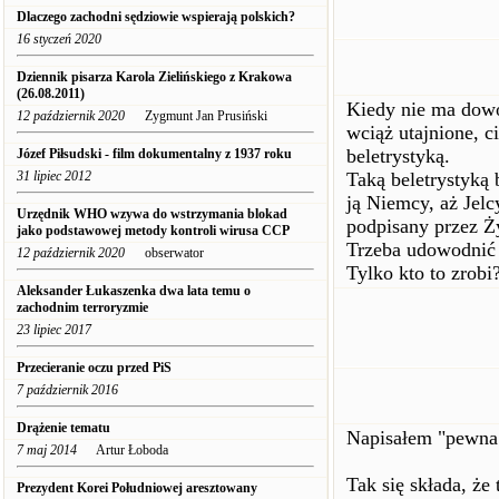
Dlaczego zachodni sędziowie wspierają polskich?
16 styczeń 2020
Dziennik pisarza Karola Zielińskiego z Krakowa
(26.08.2011)
Kiedy nie ma dowo
12 październik 2020
Zygmunt Jan Prusiński
wciąż utajnione, c
beletrystyką.
Józef Piłsudski - film dokumentalny z 1937 roku
31 lipiec 2012
Taką beletrystyką 
ją Niemcy, aż Jel
Urzędnik WHO wzywa do wstrzymania blokad
podpisany przez Ży
jako podstawowej metody kontroli wirusa CCP
Trzeba udowodnić 
12 październik 2020
obserwator
Tylko kto to zrobi
Aleksander Łukaszenka dwa lata temu o
zachodnim terroryzmie
23 lipiec 2017
Przecieranie oczu przed PiS
7 październik 2016
Drążenie tematu
Napisałem "pewna c
7 maj 2014
Artur Łoboda
Tak się składa, że
Prezydent Korei Południowej aresztowany