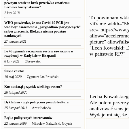
pewnym sensie to krok przeciwko zmarłemu
Lechowi Kaczyńskiemu"
2 luty 2018
To powinnam wkle
WHO potwierdza, że ​​test Covid-19 PCR jest
<iframe width="56
wadliwy: oszacowania „przypadków pozytywnych”
src="https://www
są bez znaczenia. Blokada nie ma podstaw
allow="acceleromet
naukowych
picture" allowfull
27 marzec 2021
"Lech Kowalski: 
Po 46 zgonach szczepienie zostaje zawieszone w
w państwie RP?"
rezydencji w Kadyksie w Hiszpanii
8 luty 2021
Obserwator
Śnię o chlebie...
18 maj 2020
Zygmunt Jan Prusiński
Kto nacisnął przycisk wielkiego resetu?
26 listopad 2020
Lecha Kowalskiego
Ale potem przeczy
Dyktatura - czyli polityczna pseudo kultura
analizować sens j
25 listopad 2011
Artur Łoboda
Wydaje mi się, że 
Etyka politycznych interesantów
22 marzec 2009
Mirosław Naleziński, Gdynia