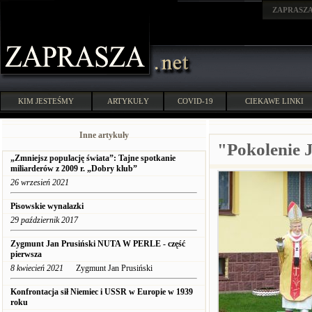
ZAPRASZ
KIM JESTEŚMY
ARTYKUŁY
COVID-19
CIEKAWE LINKI
Inne artykuły
"Pokolenie 
„Zmniejsz populację świata”: Tajne spotkanie
miliarderów z 2009 r. „Dobry klub”
26 wrzesień 2021
Pisowskie wynalazki
29 październik 2017
Zygmunt Jan Prusiński NUTA W PERLE - część
pierwsza
8 kwiecień 2021
Zygmunt Jan Prusiński
Konfrontacja sił Niemiec i USSR w Europie w 1939
roku