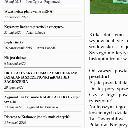
10 maj 2011
Iwo Cyprian Pogonowski
Wcześniejsze planowanie mRNA
27 czerwiec 2021
Kryżowcy Bodnara przeciwko emerytce..
31 maj 2025
Artur Łoboda
Kilka dni temu s
wypowiadał się o
Błędy Gierka
środowisku - to j
16 październik 2019
Artur Łoboda
Szczególnie kryty
Nie jest dobrze
biskupim tronie w
8 listopad 2020
Od zawsze powta
DR. L.PALEVSKY TŁUMACZY MECHANIZM
przykład
.
DZIAŁANIA SZCZEPIONKI mRNA I JEJ
ZAGROŻENIA
A jaki przykład da
20 lipiec 2022
Do tej pory sprze
Czy z tego powo
Zygmunt Jan Prusiński NAGIE PACIERZE - część
rynsztoku?
czwarta
Najlepszym tego 
13 maj 2022
Zygmunt Jan Prusiński
kościelnych dział
Dlaczego w Krakowie jest tak mało chorych?
Ta "świętobliwa"
1 kwiecień 2020
Polaków. Nie przy