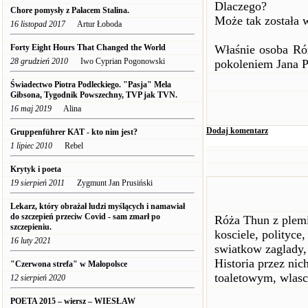
Dlaczego?
Chore pomysły z Pałacem Stalina.
Może tak została 
16 listopad 2017
Artur Łoboda
Forty Eight Hours That Changed the World
Właśnie osoba Róż
28 grudzień 2010
Iwo Cyprian Pogonowski
pokoleniem Jana P
Świadectwo Piotra Podleckiego. "Pasja" Mela
Gibsona, Tygodnik Powszechny, TVP jak TVN.
16 maj 2019
Alina
Dodaj komentarz
Gruppenführer KAT - kto nim jest?
1 lipiec 2010
Rebel
Krytyk i poeta
19 sierpień 2011
Zygmunt Jan Prusiński
Lekarz, który obrażał ludzi myślących i namawiał
do szczepień przeciw Covid - sam zmarł po
Róża Thun z plemi
szczepieniu.
kosciele, polityce
16 luty 2021
swiatkow zaglady, 
Historia przez ni
"Czerwona strefa" w Małopolsce
toaletowym, wlasc
12 sierpień 2020
POETA 2015 – wiersz – WIESŁAW