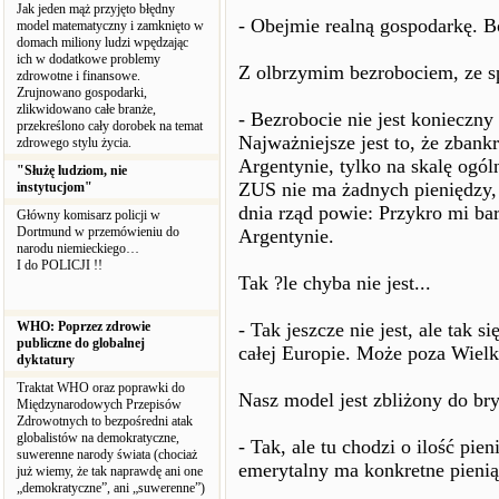
Jak jeden mąż przyjęto błędny
- Obejmie realną gospodarkę. B
model matematyczny i zamknięto w
domach miliony ludzi wpędzając
ich w dodatkowe problemy
Z olbrzymim bezrobociem, ze 
zdrowotne i finansowe.
Zrujnowano gospodarki,
zlikwidowano całe branże,
- Bezrobocie nie jest konieczn
przekreślono cały dorobek na temat
Najważniejsze jest to, że zban
zdrowego stylu życia.
Argentynie, tylko na skalę ogó
"Służę ludziom, nie
ZUS nie ma żadnych pieniędzy,
instytucjom"
dnia rząd powie: Przykro mi bar
Główny komisarz policji w
Dortmund w przemówieniu do
Argentynie.
narodu niemieckiego…
I do POLICJI !!
Tak ?le chyba nie jest...
WHO: Poprzez zdrowie
- Tak jeszcze nie jest, ale tak s
publiczne do globalnej
całej Europie. Może poza Wielk
dyktatury
Traktat WHO oraz poprawki do
Nasz model jest zbliżony do bry
Międzynarodowych Przepisów
Zdrowotnych to bezpośredni atak
globalistów na demokratyczne,
- Tak, ale tu chodzi o ilość pie
suwerenne narody świata (chociaż
emerytalny ma konkretne pieniąd
już wiemy, że tak naprawdę ani one
„demokratyczne”, ani „suwerenne”)