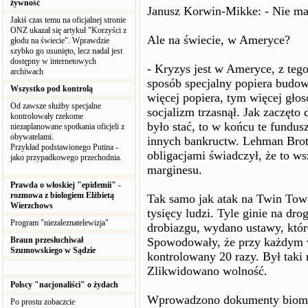
żywność
Janusz Korwin-Mikke: - Nie ma
Jakiś czas temu na oficjalnej stronie
ONZ ukazał się artykuł "Korzyści z
Ale na świecie, w Ameryce?
głodu na świecie". Wprawdzie
szybko go usunięto, lecz nadal jest
dostępny w internetowych
- Kryzys jest w Ameryce, z tego
archiwach
sposób specjalny popiera budow
Wszystko pod kontrolą
więcej popiera, tym więcej gło
Od zawsze służby specjalne
socjalizm trzasnął. Jak zaczęto
kontrolowały rzekome
było stać, to w końcu te fundusz
niezaplanowane spotkania oficjeli z
obywatelami.
innych bankructw. Lehman Brot
Przykład podstawionego Putina -
obligacjami świadczył, że to ws
jako przypadkowego przechodnia.
marginesu.
Prawda o włoskiej "epidemii" -
rozmowa z biologiem Elżbietą
Tak samo jak atak na Twin Tow
Wierzchows
tysięcy ludzi. Tyle ginie na dr
Program "niezaleznatelewizja"
drobiazgu, wydano ustawy, któ
Braun przesłuchiwał
Spowodowały, że przy każdym w
Szumowskiego w Sądzie
kontrolowany 20 razy. Był taki 
Zlikwidowano wolność.
Polscy "nacjonaliści" o żydach
Wprowadzono dokumenty biome
Po prostu zobaczcie