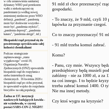
w celu ustanowienia sanitarnej
91 mld zł chce przeznaczyć rzą
dyktatury WHO pod pretekstem
gospodarki.
walki z niekończącymi się
pandemiami (a według nowej,
zmienionej niedawno przez WHO
- To znaczy, że 9 mld, czyli 10
definicji „pandemii”, pandemią
może być dosłownie wszystko -
łapówka za przyznanie czegoś.
może być „pandemia otyłości”,
„pandemia depresji”, „pandemia
Co to znaczy przeznaczyć 91 mld
kataru”, "pandemia alergii", itd.)
Hiszpański rząd przyznał się do
powietrznego spryskiwania całej
- 91 mld trzeba komuś zabrać.
ludności chemikaliami
Podczas strategicznie
Komu?
zaplanowanego „stanu
wyjątkowego” covid-19,
Organizacja Narodów
- Panu, czy mnie. Wszyscy będą
Zjednoczonych (ONZ) upoważniła
przedsiębiorcy będą musieli pod
hiszpański rząd do rozpylania z
załóżmy - nie za 1000 zł, a za 
nieba śmiertelnych smug
chemicznych . 16 kwietnia 2020 r.
na coś innego. I to będzie kry
hiszpański rząd po cichu przyznał,
trzeba zabrać komuś 1400. O tyl
że upoważnił wojsko do rozpylania
biocydów na całą populację.
Nie ma innej metody.
Żadna ze 137. instytucji
naukowych badających kowida -
Czy ktoś wygra na kryzysie?
nie wyizolowała, w czystej
postaci SARS-COV-2. NIGDY!