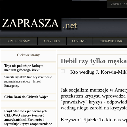
ZAPRASZ
KIM JESTEŚMY
ARTYKUŁY
COVID-19
CIEKAWE LINKI
Ciekawe strony
Debil czy tylko męsk
Tego nie pokażą w żadnym
medium głównego ścieku
Kto według J. Korwin-Mikk
Śmiertelny atak! Iran wystrzeliwuje
przerażające rakiety - Israel
Emergency
Jak socjalizm murszeje w Amer
pretekstem kryzysu wprowadza s
Cicha Broń do Cichych Wojen
"prawdziwy" kryzys - odpowiad
według niego zarobi na kryzysie
Rząd Stanów Zjednoczonych
CELOWO niszczy żywność
Krzysztof Fijałek: To kto nas w
amerykańskich Farmerów i
stymuluje kryzys zaopatrzenia w