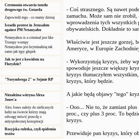
Ceremonia otwarcia tunelu
- Coś strasznego. Są nawet pode
drogowego św. Gotarda
zamachu. Może sam nie zrobił, a
Zapowiedź tego - co mamy dzisiaj
wprowadzenia tych wszystkich 
Israelis protest in Jerusalem
obywatelskich. Dokładnie to sa
against PM Netanyahu
Netanyahoo is a criminal just like
Właściwie jest jeszcze gorzej, 
Trumpy wumpy
Netanyahoo jest kryminalistą tak
Ameryce, w Europie Zachodniej
samo jak tępy głupek
Jak to jest z kowidem na
- Wykorzystują kryzys, żeby wp
Florydzie?
spowoduje jeszcze większy kryzy
kryzys tłumaczyłem wszystkim, że
"Norymberga 2" w Sejmie RP
kryzys, który będzie.
A jakie będą objawy "tego" kry
Niezależna witryna Alexa
Jones'a
- Ooo... Nie to, że zamiast plu
Alex Jones należy do nielicznych
ludzi na świecie którzy mają
proc., czy plus 3 proc. To będz
odwagę mówić prawdę o
kryzys.
antyspołecznej konspiracji
Rosyjska ruletka, czyli epidemia
Przewiduje pan kryzys, który o
testów