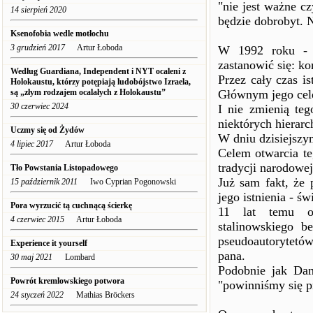
"nie jest ważne c
14 sierpień 2020
będzie dobrobyt. N
Ksenofobia wedle motłochu
3 grudzień 2017
Artur Łoboda
W 1992 roku - g
zastanowić się: k
Według Guardiana, Independent i NYT ocaleni z
Przez cały czas is
Holokaustu, którzy potępiają ludobójstwo Izraela,
są „złym rodzajem ocalałych z Holokaustu”
Głównym jego cele
30 czerwiec 2024
I nie zmienią teg
niektórych hierarc
Uczmy się od Żydów
W dniu dzisiejszym
4 lipiec 2017
Artur Łoboda
Celem otwarcia te
tradycji narodowe
Tło Powstania Listopadowego
Już sam fakt, że 
15 październik 2011
Iwo Cyprian Pogonowski
jego istnienia - 
Pora wyrzucić tą cuchnącą ścierkę
11 lat temu op
4 czerwiec 2015
Artur Łoboda
stalinowskiego b
pseudoautorytetów
Experience it yourself
pana.
30 maj 2021
Lombard
Podobnie jak Dan
Powrót kremlowskiego potwora
"powinniśmy się p
24 styczeń 2022
Mathias Bröckers