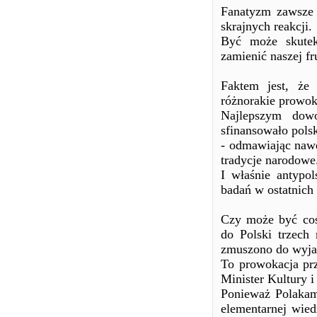
Fanatyzm zawsze 
skrajnych reakcji.
Być może skutek
zamienić naszej fr
Faktem jest, że 
różnorakie prowok
Najlepszym dowo
sfinansowało pols
- odmawiając nawe
tradycje narodowe
I właśnie antypo
badań w ostatnich 
Czy może być coś
do Polski trzech
zmuszono do wyjaz
To prowokacja prz
Minister Kultury 
Ponieważ Polakami
elementarnej wied