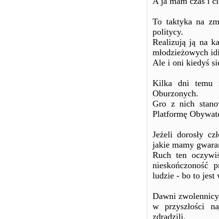
A ja mam czas i c
To taktyka na zm
politycy.
Realizują ją na k
młodzieżowych idi
Ale i oni kiedyś 
Kilka dni temu 
Oburzonych.
Gro z nich stano
Platformę Obywatel
Jeżeli dorosły c
jakie mamy gwaran
Ruch ten oczywi
nieskończoność p
ludzie - bo to jes
Dawni zwolennicy 
w przyszłości na
zdradzili.