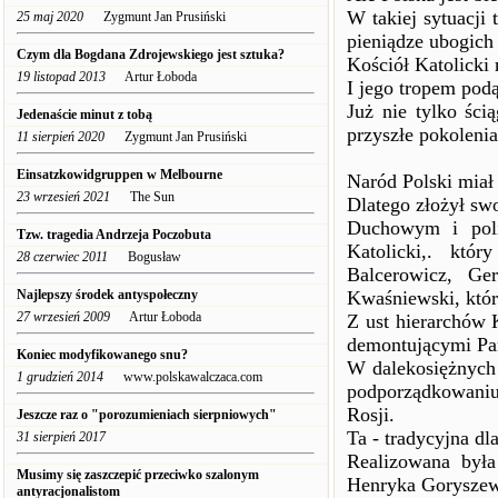
W takiej sytuacji 
25 maj 2020
Zygmunt Jan Prusiński
pieniądze ubogich 
Czym dla Bogdana Zdrojewskiego jest sztuka?
Kościół Katolicki
19 listopad 2013
Artur Łoboda
I jego tropem pod
Już nie tylko ści
Jedenaście minut z tobą
przyszłe pokolenia
11 sierpień 2020
Zygmunt Jan Prusiński
Einsatzkowidgruppen w Melbourne
Naród Polski miał 
23 wrzesień 2021
The Sun
Dlatego złożył swo
Duchowym i poli
Tzw. tragedia Andrzeja Poczobuta
Katolicki,. któ
28 czerwiec 2011
Bogusław
Balcerowicz, Ge
Najlepszy środek antyspołeczny
Kwaśniewski, któr
27 wrzesień 2009
Artur Łoboda
Z ust hierarchów 
demontującymi Pa
Koniec modyfikowanego snu?
W dalekosiężnych 
1 grudzień 2014
www.polskawalczaca.com
podporządkowaniu 
Rosji.
Jeszcze raz o "porozumieniach sierpniowych"
Ta - tradycyjna dla
31 sierpień 2017
Realizowana była
Musimy się zaszczepić przeciwko szalonym
Henryka Goryszews
antyracjonalistom