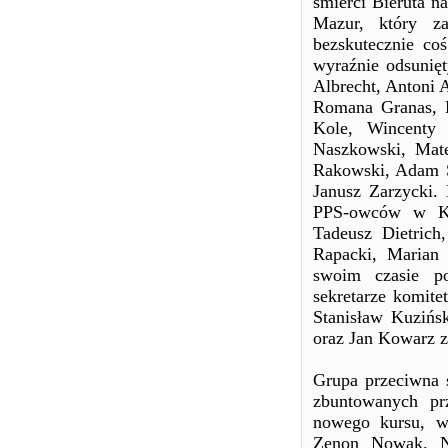
śmierci Bieruta 
Mazur, który za
bezskutecznie coś
wyraźnie odsunięt
Albrecht, Antoni 
Romana Granas, P
Kole, Wincenty
Naszkowski, Mate
Rakowski, Adam Sc
Janusz Zarzycki. 
PPS-owców w K.C
Tadeusz Dietric
Rapacki, Marian
swoim czasie po
sekretarze komite
Stanisław Kuzińs
oraz Jan Kowarz 
Grupa przeciwna 
zbuntowanych pr
nowego kursu, w
Zenon Nowak. Na