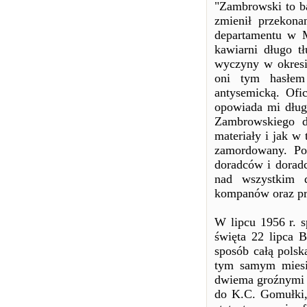
"Zambrowski to b
zmienił przekona
departamentu w 
kawiarni długo t
wyczyny w okresi
oni tym hasłem
antysemicką. Ofi
opowiada mi dług
Zambrowskiego d
materiały i jak w
zamordowany. Po
doradców i doradc
nad wszystkim d
kompanów oraz prz
W lipcu 1956 r. s
święta 22 lipca 
sposób całą polsk
tym samym miesi
dwiema groźnymi 
do K.C. Gomułki