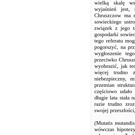
wielką skalę w
wyjaśnień jest,
Chruszczow ma n
sowieckiego ustr
związek z jego t
gospodarki sowiec
tego referatu mo
pogorszyć, na pr
wygłoszenie teg
przeciwko Chruszc
wyobrazić, jak t
więcej trudno 
niebezpieczny, 
przemian struktu
częściowo udało 
długie lata stała
razie trudno zro
swojej przeszłości
(Mutatis mutandis
wówczas hipotezy