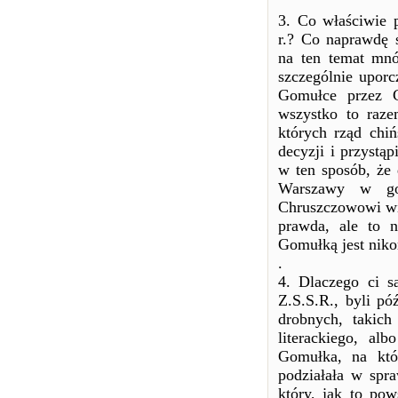
3. Co właściwie 
r.? Co naprawdę 
na ten temat mnó
szczególnie upor
Gomułce przez C
wszystko to raz
których rząd chiń
decyzji i przystą
w ten sposób, że 
Warszawy w god
Chruszczowowi wia
prawda, ale to 
Gomułką jest nik
.
4. Dlaczego ci sa
Z.S.S.R., byli pó
drobnych, takic
literackiego, al
Gomułka, na któr
podziałała w spra
który, jak to pow