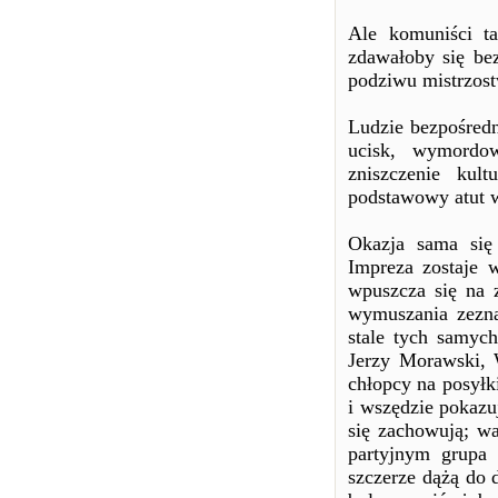
Ale komuniści ta
zdawałoby się bez
podziwu mistrzos
Ludzie bezpośredn
ucisk, wymordow
zniszczenie kul
podstawowy atut w
Okazja sama się 
Impreza zostaje 
wpuszcza się na z
wymuszania zeznań
stale tych samyc
Jerzy Morawski, 
chłopcy na posyłki
i wszędzie pokazuj
się zachowują; wa
partyjnym grupa 
szczerze dążą do 