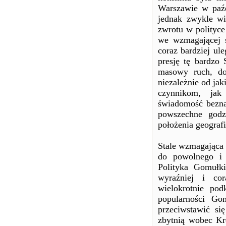
Warszawie w paźd
jednak zwykle wi
zwrotu w polityce
we wzmagającej si
coraz bardziej ul
presję tę bardzo
masowy ruch, do
niezależnie od jak
czynnikom, jak
świadomość beznad
powszechne godz
położenia geograf
Stale wzmagająca 
do powolnego i 
Polityka Gomułki
wyraźniej i cor
wielokrotnie pod
popularności Go
przeciwstawić się
zbytnią wobec Kre