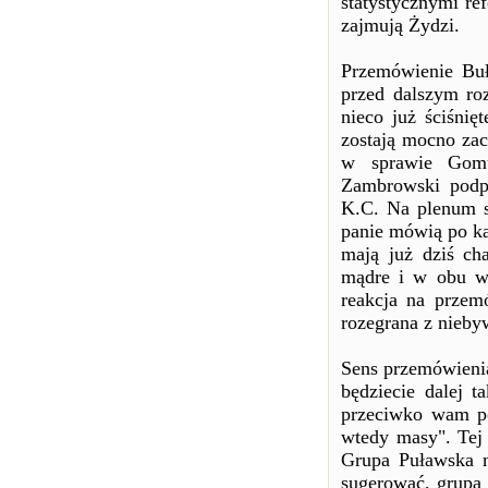
statystycznymi ref
zajmują Żydzi.
Przemówienie Buł
przed dalszym roz
nieco już ściśni
zostają mocno zaci
w sprawie Gomu
Zambrowski podpi
K.C. Na plenum s
panie mówią po ka
mają już dziś cha
mądre i w obu wy
reakcja na przem
rozegrana z nieb
Sens przemówienia
będziecie dalej 
przeciwko wam p
wtedy masy". Tej 
Grupa Puławska ni
sugerować, grupą 