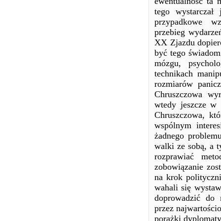
ewentualność ta m
tego wystarczał 
przypadkowe wzb
przebieg wydarze
XX Zjazdu dopiero
być tego świadomi 
mózgu, psycholo
technikach manip
rozmiarów panicz
Chruszczowa wyra
wtedy jeszcze w P
Chruszczowa, któ
wspólnym interesi
żadnego problemu
walki ze sobą, a t
rozprawiać meto
zobowiązanie zost
na krok polityczn
wahali się wysta
doprowadzić do 
przez najwartości
porażki dyplomatyc