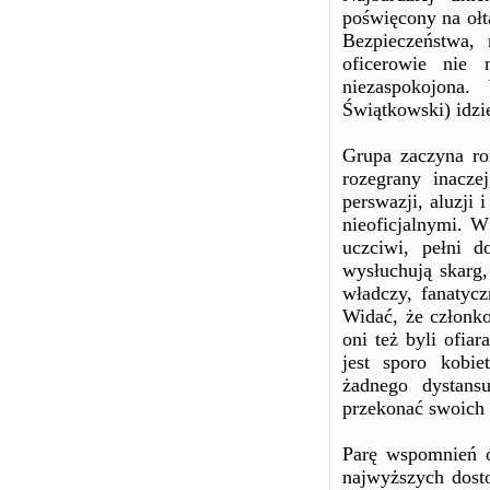
poświęcony na ołt
Bezpieczeństwa, 
oficerowie nie 
niezaspokojona.
Świątkowski) idzi
Grupa zaczyna ro
rozegrany inacze
perswazji, aluzji
nieoficjalnymi. W
uczciwi, pełni d
wysłuchują skarg,
władczy, fanatycz
Widać, że członko
oni też byli ofia
jest sporo kobie
żadnego dystans
przekonać swoich
Parę wspomnień o
najwyższych dosto