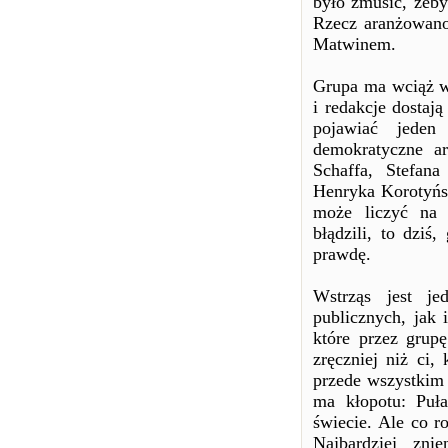
było zmusić, żeb
Rzecz aranżowano
Matwinem.
Grupa ma wciąż w 
i redakcje dostają
pojawiać jeden
demokratyczne ar
Schaffa, Stefan
Henryka Korotyńsk
może liczyć na i
błądzili, to dziś
prawdę.
Wstrząs jest je
publicznych, jak 
które przez grupę
zręczniej niż ci,
przede wszystkim 
ma kłopotu: Puław
świecie. Ale co r
Najbardziej zni