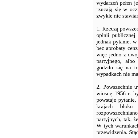
wydarzeń pełen je
rzucają się w ocz
zwykle nie stawia
1. Rzeczą powszech
opinii publiczne
jednak pytanie, w
bez aprobaty cen
więc jedno z dwo
partyjnego, alb
godziło się na 
wypadkach nie ma
2. Powszechnie u
wiosnę 1956 r. b
powstaje pytanie,
krajach bloku
rozpowszechnian
partyjnych, tak, ż
W tych warunkach 
przewidzenia. Stą