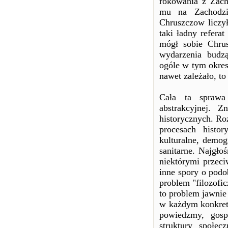
rokowania z Zach
mu na Zachodzie
Chruszczow liczył
taki ładny refera
mógł sobie Chru
wydarzenia budz
ogóle w tym okres
nawet zależało, t
Cała ta sprawa 
abstrakcyjnej. 
historycznych. Ro
procesach histor
kulturalne, demog
sanitarne. Najgło
niektórymi przeci
inne spory o podo
problem "filozofi
to problem jawnie
w każdym konkretn
powiedzmy, gosp
struktury społe