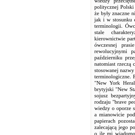
wiedzy przeciętn
politycznej Polski
że były znaczne n
jak i w stosunku
terminologii. Ów
stale charakte
kierownictwie par
ówczesnej prasi
rewolucyjnymi pa
październiku prz
natomiast rzeczą 
stosowanej nazwy 
terminologiczne.
"New York Heral
brytyjski "New St
sojusz bezparty
rodzaju "brave pe
wiedzy o oporze 
a mianowicie pod
papierach pozost
zalecającą jego p
o ile mi wiadomo