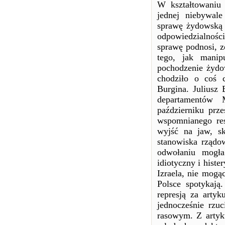
W kształtowaniu 
jednej niebywal
sprawę żydowską 
odpowiedzialnośc
sprawę podnosi, z
tego, jak manip
pochodzenie żydo
chodziło o coś 
Burgina. Juliusz
departamentów M
październiku prze
wspomnianego res
wyjść na jaw, s
stanowiska rząd
odwołaniu mogła
idiotyczny i histe
Izraela, nie mogą
Polsce spotykają
represją za arty
jednocześnie rzu
rasowym. Z artyku