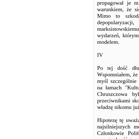
propagował je m
warunkiem, że si
Mimo to szkod
depopularyzacji
marksistowskiemu.
wydarzeń, którymi
modelem.
IV
Po tej dość dłu
Wspomniałem, że w
myśl szczególnie
na łamach "Kultu
Chruszczowa był
przeciwnikami sk
władzę nikomu już
Hipotezę tę uważ
najsilniejszych 
Członkowie Polit