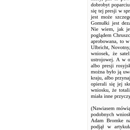
dobrobyt poparci
się tej presji w s
jest może szczeg
Gomułki jest dez
Nie wiem, jak je
poglądem Chruszcz
aprobowana, to w
Ulbricht, Novotny
wniosek, że sate
ustrojowej. A w 
albo presji rosyj
można było ją uwa
kraju, albo przyna
opierali się jej 
wniosku, że total
miała inne przycz
(Nawiasem mówiąc 
podobnych wniosk
Adam Bromke na 
podjął w artyku