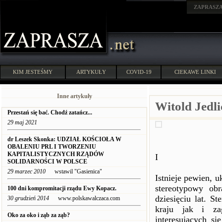
ZAPRASZ
KIM JESTEŚMY
ARTYKUŁY
COVID-19
CIEKAWE LINKI
Inne artykuły
Witold Jedl
Przestań się bać. Chodź zatańcz...
29 maj 2021
dr Leszek Skonka: UDZIAŁ KOŚCIOŁA W
OBALENIU PRL I TWORZENIU
KAPITALISTYCZNYCH RZĄDÓW
I
SOLIDARNOŚCI W POLSCE
29 marzec 2010
wstawil "Gasienica"
Istnieje pewien, 
stereotypowy ob
100 dni kompromitacji rządu Ewy Kopacz.
dziesięciu lat. S
30 grudzień 2014
www.polskawalczaca.com
kraju jak i za
Oko za oko i ząb za ząb?
interesujących si