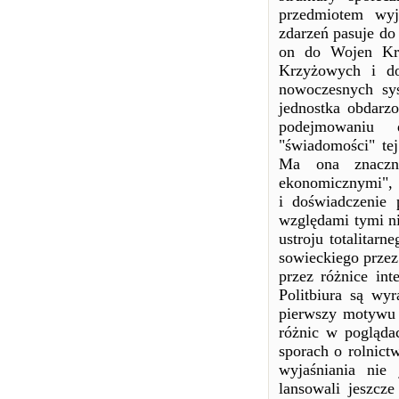
przedmiotem wyj
zdarzeń pasuje do 
on do Wojen Krz
Krzyżowych i do
nowoczesnych sys
jednostka obdar
podejmowaniu d
"świadomości" tej
Ma ona znaczn
ekonomicznymi", "i
i doświadczenie 
względami tymi ni
ustroju totalitar
sowieckiego przez 
przez różnice in
Politbiura są wy
pierwszy motywu 
różnic w pogląda
sporach o rolnict
wyjaśniania nie
lansowali jeszcz