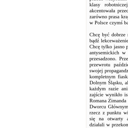
klasy robotnicze
akcentowała prze
zarówno prasa kra
w Polsce czymś ba
Chcę być dobrze 
bądź lekceważenie
Chcę tylko jasno 
antysemickich w
przesadzono. Prze
przewrotu paźdz
swojej propagandzi
kompletnym fiask
Dolnym Śląsku, al
każdym razie ani
zajście wynikło i
Romana Zimanda w
Dworcu Głównym 
rzecz z punktu wi
się na otwarty a
działali w przeko