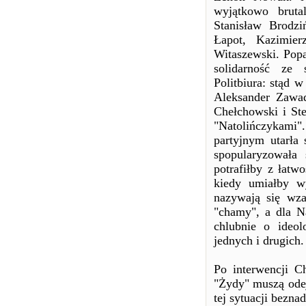
wyjątkowo bruta
Stanisław Brodzi
Łapot, Kazimier
Witaszewski. Pop
solidarność ze 
Politbiura: stąd w
Aleksander Zawad
Chełchowski i St
"Natolińczykami
partyjnym utarła
spopularyzowała 
potrafiłby z łatw
kiedy umiałby w
nazywają się wza
"chamy", a dla N
chlubnie o ideol
jednych i drugich.
Po interwencji C
"Żydy" muszą odej
tej sytuacji beznad