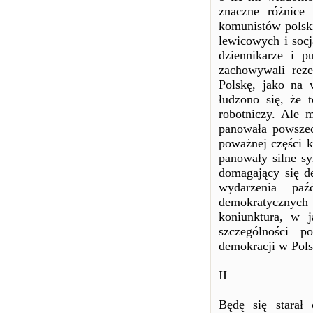
znaczne różnice
komunistów polski
lewicowych i soc
dziennikarze i p
zachowywali rez
Polskę, jako na 
łudzono się, że 
robotniczy. Ale 
panowała powszec
poważnej części k
panowały silne sy
domagający się de
wydarzenia pa
demokratycznych 
koniunktura, w j
szczególności p
demokracji w Polsc
II
Będę się starał