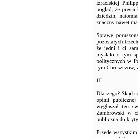
izraelskiej Phil
pogląd, że presja
dziedzin, natomi
znaczny nawet ma
Sprawę poruszon
pozostałych trzec
że jedni i ci sa
myślało o tym sp
politycznych w P
tym Chruszczow, z
III
Dlaczego? Skąd s
opinii publiczn
wygłaszał ten s
Zambrowski w cią
publiczną do kryt
Przede wszystkim 