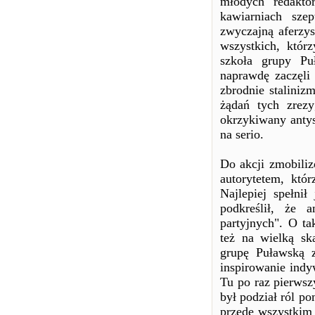
młodych redakto
kawiarniach sze
zwyczajną aferzys
wszystkich, któr
szkoła grupy Puł
naprawdę zaczęli 
zbrodnie staliniz
żądań tych zrezy
okrzykiwany anty
na serio.
Do akcji zmobiliz
autorytetem, któ
Najlepiej spełni
podkreślił, że 
partyjnych". O t
też na wielką sk
grupę Puławską z
inspirowanie ind
Tu po raz pierwsz
był podział ról po
przede wszystkim 