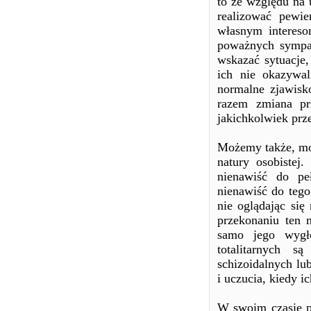
to ze względu na 
realizować pewi
własnym intereso
poważnych sympati
wskazać sytuacje,
ich nie okazywa
normalne zjawisk
razem zmiana prz
jakichkolwiek prz
Możemy także, moi
natury osobistej
nienawiść do peł
nienawiść do tego
nie oglądając się
przekonaniu ten 
samo jego wygło
totalitarnych s
schizoidalnych lu
i uczucia, kiedy i
W swoim czasie p