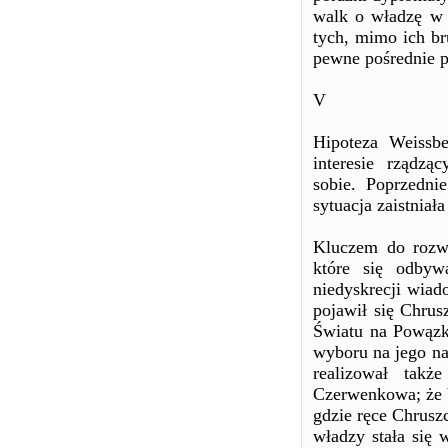
walk o władzę w 
tych, mimo ich bru
pewne pośrednie p
V
Hipoteza Weissbe
interesie rządzą
sobie. Poprzedni
sytuacja zaistniał
Kluczem do rozwi
które się odby
niedyskrecji wiad
pojawił się Chrus
Światu na Powązki
wyboru na jego na
realizował tak
Czerwenkowa; że b
gdzie ręce Chruszc
władzy stała się