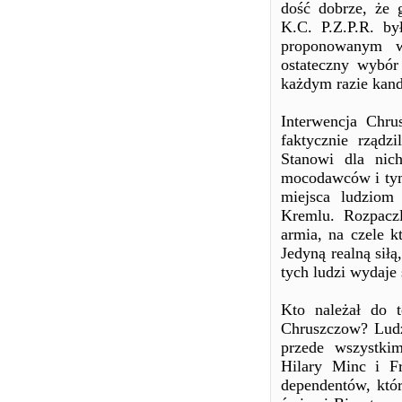
dość dobrze, że 
K.C. P.Z.P.R. b
proponowanym w
ostateczny wybó
każdym razie kand
Interwencja Chru
faktycznie rządz
Stanowi dla nic
mocodawców i tym 
miejsca ludziom
Kremlu. Rozpaczl
armia, na czele kt
Jedyną realną siłą
tych ludzi wydaje
Kto należał do t
Chruszczow? Ludzi
przede wszystki
Hilary Minc i Fr
dependentów, któr