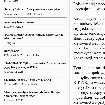
30 maj 2019
Polski mniej więce
przynajmniej w sp
Pisowscy "eksperci" nie potrafią odczytać płyty
21 wrzesień 2019
Artur Łoboda
Zasadniczym ele
Sojusznicy banderowców
komuniści, jeżeli
20 czerwiec 2026
się jaskrawo od s
wyraźne tendencje
"Nawet sprzeciw polityczny można sklasyfikować
stanu rzeczy upat
jako terroryzm”
kierownictwem K.
10 maj 2021
przy tym podaje
Mały człowiek
czołowych komun
20 listopad 2017
Artur Łoboda
konspiracji przeci
UJAWNIAMY: Tylko „zaszczepieni” zmarli podczas
grypy hiszpańskiej w 1918 r
Tym elementom lib
30 grudzień 2021
starań o stopniową
ten byłby może re
Zapamiętajcie tych, którzy z Was drwią
K.P.Z.R., a w szc
26 maj 2015
Artur Łoboda
lutego 1956 rozpę
oddolny, dążący 
Zdrowych, wesołych i radosnych Świąt Bożego
Narodzenia. Dużo zdrowia!
najbardziej demo
24 grudzień 2020
kierownictwo part