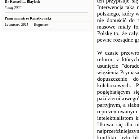
ten przypisuje si
Dr Russell L. Blaylock
Interwencja taka 
5 maj 2022
polskiego, który 
Panie ministrze Kwiatkowski
nie dopuścić do 
12 marzec 2011
Bogusław
masowe miały fo
Polskę to, że cał
pewne rozsądne gr
W czasie przewro
reform, z których
usunięcie "dorad
więzienia Prymas
dopuszczenie do
kołchozowych. P
pogłębiającym s
październikowe
partyjnym, a sła
reprezentowanym p
intelektualistom 
Ukuwa się dla ni
najprzeróżniejs
konfliktu była l