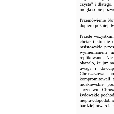
czysta" i dlatego
mogła sobie pozwo
Przemówienie Nowa
dopiero później. 
Przede wszystkim
chciał i kto nie 
rasistowskie prze
wymienianiem n
replikowano. Nie
okazało, że już n
uwagi i dowcip
Chruszczowa po
kompromitowali 
moskiewskie poc
sprzeciwu Chru
żydowskie pochodz
nieprawdopodobne
bardziej otwarcie