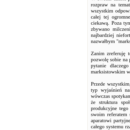
rozpraw na temat
wszystkim odpowi
całej tej ogromne
ciekawą. Poza t
zbywano milczen
najbardziej niefo
nazwałbym "marks
Zanim zreferuję t
pozwolę sobie na 
pytanie dlaczeg
marksistowskim w
Przede wszystkim,
typ wyjaśnień n
wówczas spotykane
że struktura spo
produkcyjne tego 
swoim referatem 
aparatowi partyjn
całego systemu rz