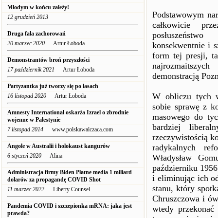
Młodym w końcu zależy!
Podstawowym narzę
12 grudzień 2013
całkowicie prz
Druga fala zachorowań
posłuszeństwo
20 marzec 2020
Artur Łoboda
konsekwentnie i s
form tej presji, 
Demonstrantów broń przyszłości
najrozmaitszych
17 październik 2021
Artur Łoboda
demonstracją Pozna
Partyzantka już tworzy się po lasach
W obliczu tych 
16 listopad 2020
Artur Łoboda
sobie sprawę z ko
Amnesty International oskarża Izrael o zbrodnie
masowego do tyc
wojenne w Palestynie
bardziej libera
7 listopad 2014
www.polskawalczaca.com
rzeczywistością 
Angole w Australii i holokaust kangurów
radykalnych re
6 styczeń 2020
Alina
Władysław Gomuł
październiku 1956
Administracja firmy Biden Płatne media 1 miliard
i eliminując ich 
dolarów za propagandę COVID Shot
stanu, który spot
11 marzec 2022
Liberty Counsel
Chruszczowa i ów
Pandemia COVID i szczepionka mRNA: jaka jest
wtedy przekonać 
prawda?