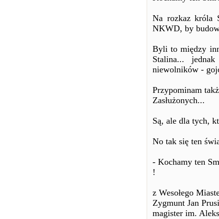
Na rozkaz króla S
NKWD, by budować
Byli to między i
Stalina... jedn
niewolników - goj
Przypominam także
Zasłużonych...
Są, ale dla tych, 
No tak się ten świa
- Kochamy ten Sm
!
z Wesołego Miast
Zygmunt Jan Prusi
magister im. Ale