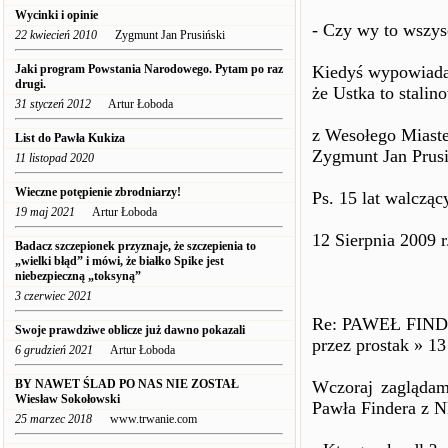
Wycinki i opinie
- Czy wy to wszysc
22 kwiecień 2010
Zygmunt Jan Prusiński
Jaki program Powstania Narodowego. Pytam po raz
Kiedyś wypowiadał
drugi.
że Ustka to stalin
31 styczeń 2012
Artur Łoboda
z Wesołego Miast
List do Pawła Kukiza
Zygmunt Jan Prusi
11 listopad 2020
Wieczne potępienie zbrodniarzy!
Ps. 15 lat walcząc
19 maj 2021
Artur Łoboda
12 Sierpnia 2009 r
Badacz szczepionek przyznaje, że szczepienia to
„wielki błąd” i mówi, że białko Spike jest
niebezpieczną „toksyną”
3 czerwiec 2021
Re: PAWEŁ FIND
Swoje prawdziwe oblicze już dawno pokazali
przez prostak » 13
6 grudzień 2021
Artur Łoboda
BY NAWET ŚLAD PO NAS NIE ZOSTAŁ
Wczoraj zaglądam
Wiesław Sokołowski
Pawła Findera z
25 marzec 2018
www.trwanie.com