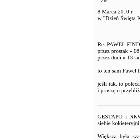
8 Marca 2010 r.
w "Dzień Święta K
Re: PAWEŁ FIND
przez prostak » 0
przez dudi » 13 si
to ten sam Paweł 
jeśli tak, to pole
i proszę o przybliż
_______________
GESTAPO i NKWD 
siebie kokieteryjn
Większa była sz