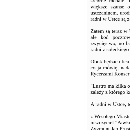
srebrne medale,
większe szanse o
ustczaninem, urod
radni w Ustce są 
Zatem są teraz w 
ale kod pocztow
zwycięstwo, no b
radni z sołeckiego
Obok będzie ulica
co ja mówię, nada
Rycerzami Konserw
"Lustro ma kilka o
zależy z którego ką
A radni w Ustce, t
z Wesołego Miast
niszczyciel "Pawła
Zygmunt Jan Prusi