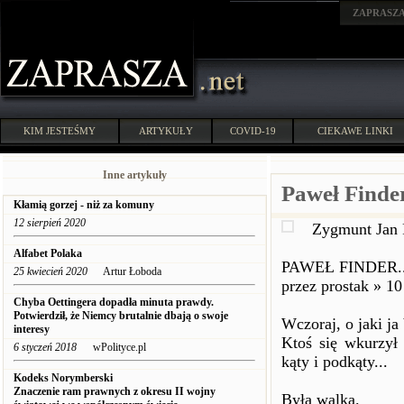
ZAPRASZ
KIM JESTEŚMY
ARTYKUŁY
COVID-19
CIEKAWE LINKI
Inne artykuły
Paweł Finder
Kłamią gorzej - niż za komuny
12 sierpień 2020
Zygmunt Jan 
Alfabet Polaka
PAWEŁ FINDER..
25 kwiecień 2020
Artur Łoboda
przez prostak » 10
Chyba Oettingera dopadła minuta prawdy.
Potwierdził, że Niemcy brutalnie dbają o swoje
Wczoraj, o jaki ja
interesy
Ktoś się wkurzył
6 styczeń 2018
wPolityce.pl
kąty i podkąty...
Kodeks Norymberski
Znaczenie ram prawnych z okresu II wojny
Była walka.