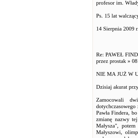
profesor im. Wład
Ps. 15 lat walcząc
14 Sierpnia 2009 r
Re: PAWEŁ FIND
przez prostak » 0
NIE MA JUŻ W 
Dzisiaj akurat pr
Zamocowali dwi
dotychczasowego 
Pawła Findera, bo 
zmianę nazwy tej
Małysza", potem 
Małyszowi, olimp