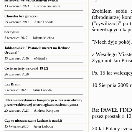
światowej we współczesnym świecie
13 wrzesień 2021
Corona-Transition
Zrobiłem sobie 
Choroba bez gorączki
(zbrodniarze) kom
25 wrzesień 2017
Artur Łoboda
("cywilizacji" po
śmierdzących kap
bez tytułu
5 wrzesień 2017
Jolanta Michna
"Niech żyje pokój,
Jabłonowski: "Postawili meczet na Reducie
Ordona!"
z Wesołego Miast
19 czerwiec 2016
eMisjaTv
Zygmunt Jan Prusi
Co to za testy na covid-19 (2)
Ps. 15 lat walcząc
26 czerwiec 2020
Lex Braun
10 Sierpnia 2009 r
2 wrzesień 2023
Artur Łoboda
Polsko-amerykańska kooperacja w zakresie obrony
przeciwrakietowej to strategiczna zasłona dymna
Re: PAWEŁ FIND
25 czerwiec 2021
Andrew Korybko
przez prostak » 12
Czy to niezauważone katharsis nauki?
15 kwiecień 2015
Artur Łoboda
20 lat Polacy czek