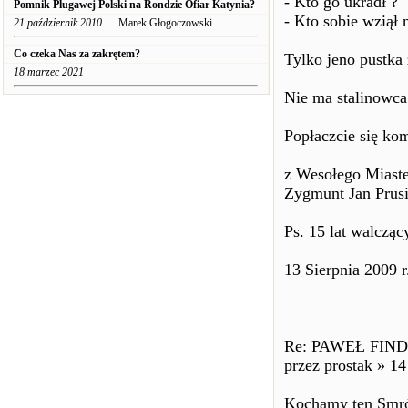
- Kto go ukradł ?
Pomnik Plugawej Polski na Rondzie Ofiar Katynia?
- Kto sobie wziął 
21 październik 2010
Marek Głogoczowski
Co czeka Nas za zakrętem?
Tylko jeno pustka 
18 marzec 2021
Nie ma stalinowc
Popłaczcie się kom
z Wesołego Miast
Zygmunt Jan Prusi
Ps. 15 lat walcząc
13 Sierpnia 2009 r
Re: PAWEŁ FIND
przez prostak » 14
Kochamy ten Smró