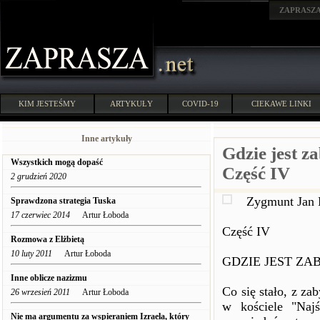
ZAPRASZ
KIM JESTEŚMY
ARTYKUŁY
COVID-19
CIEKAWE LINKI
Inne artykuły
Gdzie jest z
Wszystkich mogą dopaść
Część IV
2 grudzień 2020
Zygmunt Jan 
Sprawdzona strategia Tuska
17 czerwiec 2014
Artur Łoboda
Część IV
Rozmowa z Elżbietą
10 luty 2011
Artur Łoboda
GDZIE JEST ZA
Inne oblicze nazizmu
Co się stało, z 
26 wrzesień 2011
Artur Łoboda
w kościele "Naj
Nie ma argumentu za wspieraniem Izraela, który