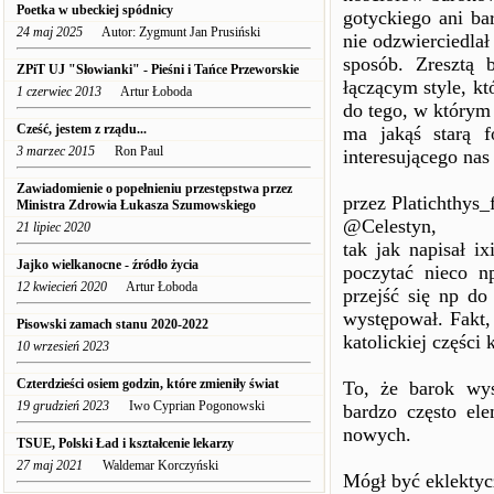
Poetka w ubeckiej spódnicy
gotyckiego ani ba
24 maj 2025
Autor: Zygmunt Jan Prusiński
nie odzwierciedla
sposób. Zresztą 
ZPiT UJ "Słowianki" - Pieśni i Tańce Przeworskie
łączącym style, kt
1 czerwiec 2013
Artur Łoboda
do tego, w którym
Cześć, jestem z rządu...
ma jakąś starą 
3 marzec 2015
Ron Paul
interesującego nas 
Zawiadomienie o popełnieniu przestępstwa przez
przez Platichthys_
Ministra Zdrowia Łukasza Szumowskiego
@Celestyn,
21 lipiec 2020
tak jak napisał ix
Jajko wielkanocne - źródło życia
poczytać nieco n
12 kwiecień 2020
Artur Łoboda
przejść się np do 
występował. Fakt,
Pisowski zamach stanu 2020-2022
katolickiej części 
10 wrzesień 2023
Czterdzieści osiem godzin, które zmieniły świat
To, że barok wys
19 grudzień 2023
Iwo Cyprian Pogonowski
bardzo często el
nowych.
TSUE, Polski Ład i kształcenie lekarzy
27 maj 2021
Waldemar Korczyński
Mógł być eklektycz