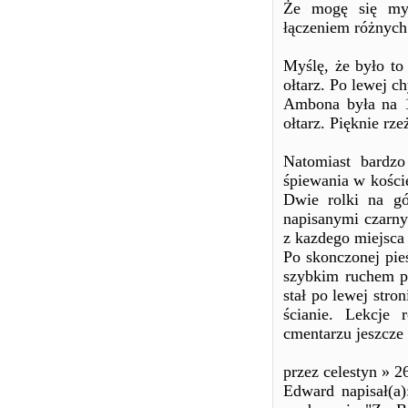
Że mogę się myl
łączeniem różnych
Myślę, że było to
ołtarz. Po lewej c
Ambona była na 1
ołtarz. Pięknie rze
Natomiast bardz
śpiewania w koście
Dwie rolki na gó
napisanymi czarny
z kazdego miejsca 
Po skonczonej pie
szybkim ruchem pr
stał po lewej stron
ścianie. Lekcje 
cmentarzu jeszcze 
przez celestyn » 2
Edward napisał(a