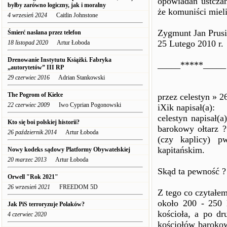
opowiadań ustczan
byłby zarówno logiczny, jak i moralny
że komuniści mieli
4 wrzesień 2024
Caitlin Johnstone
Zygmunt Jan Prusi
Śmierć nasłana przez telefon
25 Lutego 2010 r.
18 listopad 2020
Artur Łoboda
Drenowanie Instytutu Książki. Fabryka
_____*****_____
„autorytetów” III RP
29 czerwiec 2016
Adrian Stankowski
The Pogrom of Kielce
przez celestyn » 2
22 czerwiec 2009
Iwo Cyprian Pogonowski
iXik napisał(a):
celestyn napisał(
Kto się boi polskiej historii?
barokowy ołtarz ?
26 październik 2014
Artur Łoboda
(czy kaplicy) p
kapitańskim.
Nowy kodeks sądowy Platformy Obywatelskiej
20 marzec 2013
Artur Łoboda
Skąd ta pewność ?
Orwell "Rok 2021"
26 wrzesień 2021
FREEDOM 5D
Z tego co czytałe
około 200 - 250 
Jak PiS terroryzuje Polaków?
kościoła, a po dr
4 czerwiec 2020
kościołów barokow