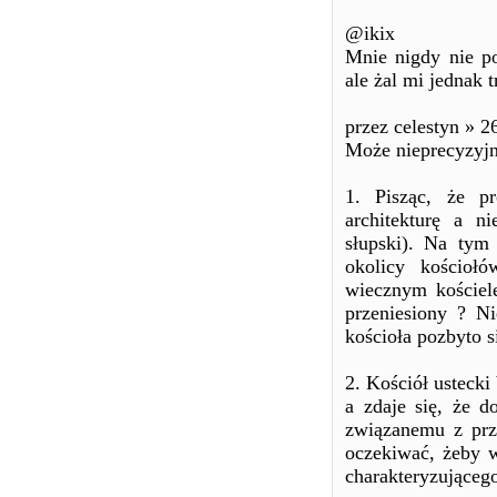
@ikix
Mnie nigdy nie po
ale żal mi jednak t
przez celestyn » 2
Może nieprecyzyjn
1. Pisząc, że p
architekturę a n
słupski). Na tym
okolicy kościoł
wiecznym kościele
przeniesiony ? Ni
kościoła pozbyto s
2. Kościół usteck
a zdaje się, że d
związanemu z prz
oczekiwać, żeby w
charakteryzująceg