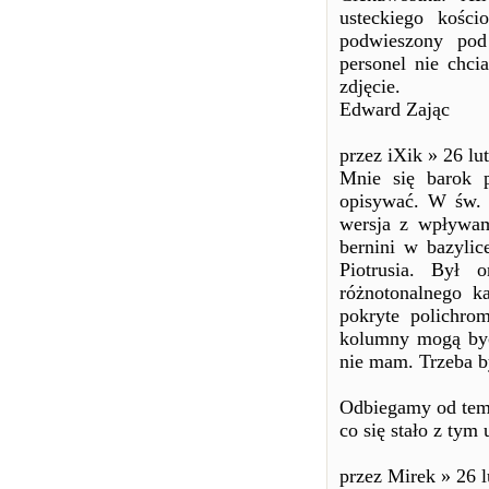
usteckiego koś
podwieszony pod
personel nie chci
zdjęcie.
Edward Zając
przez iXik » 26 lu
Mnie się barok p
opisywać. W św. 
wersja z wpływam
bernini w bazyli
Piotrusia. Był 
różnotonalnego ka
pokryte polichro
kolumny mogą być 
nie mam. Trzeba b
Odbiegamy od tem
co się stało z tym
przez Mirek » 26 l