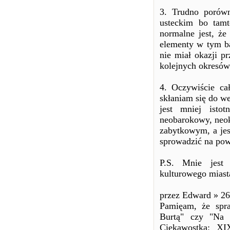
3. Trudno porówn
usteckim bo tamt
normalne jest, ż
elementy w tym b
nie miał okazji p
kolejnych okresów
4. Oczywiście ca
skłaniam się do w
jest mniej isto
neobarokowy, neok
zabytkowym, a jesz
sprowadzić na pow
P.S. Mnie jest 
kulturowego miast
przez Edward » 26
Pamięam, że spr
Burtą" czy "Na 
Ciekawostka: X