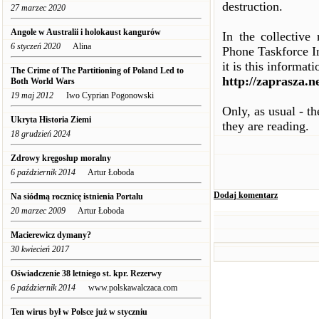
destruction.
27 marzec 2020
Angole w Australii i holokaust kangurów
In the collective
6 styczeń 2020
Alina
Phone Taskforce In
it is this informati
The Crime of The Partitioning of Poland Led to
http://zaprasza.n
Both World Wars
19 maj 2012
Iwo Cyprian Pogonowski
Only, as usual - t
Ukryta Historia Ziemi
they are reading.
18 grudzień 2024
Zdrowy kręgosłup moralny
6 październik 2014
Artur Łoboda
Dodaj komentarz
Na siódmą rocznicę istnienia Portalu
20 marzec 2009
Artur Łoboda
Macierewicz dymany?
30 kwiecień 2017
Oświadczenie 38 letniego st. kpr. Rezerwy
6 październik 2014
www.polskawalczaca.com
Ten wirus był w Polsce już w styczniu