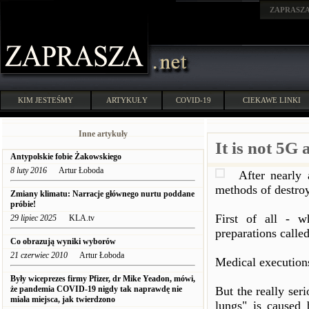
ZAPRASZ
KIM JESTEŚMY
ARTYKUŁY
COVID-19
CIEKAWE LINKI
Inne artykuły
It is not 5G 
Antypolskie fobie Żakowskiego
8 luty 2016
Artur Łoboda
After nearly 
methods of destro
Zmiany klimatu: Narracje głównego nurtu poddane
próbie!
First of all - w
29 lipiec 2025
KLA.tv
preparations calle
Co obrazują wyniki wyborów
21 czerwiec 2010
Artur Łoboda
Medical executions
Były wiceprezes firmy Pfizer, dr Mike Yeadon, mówi,
że pandemia COVID-19 nigdy tak naprawdę nie
But the really se
miała miejsca, jak twierdzono
lungs" is caused 