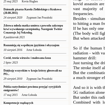
25 maj 2023
Kevin Hughes
kovid assassin are
vast majority of
Dziennik pisarza Karola Zielińskiego z Krakowa
(20.08.2011)
frequencies.
24 sierpień 2020
Zygmunt Jan Prusiński
Besides - simultan
to hitting a man fr
Zdrowa młoda matka umiera z powodu zakrzepu
If he has only one
krwi wywołanego szczepionką. Następnie Twitter
Cenzoruje Jej Nekrolog.
(The body will figh
8 październik 2021
But when attacked f
Rozumieją się wspólnym językiem i obyczajem
So if the human b
10 sierpień 2016
Artur Łoboda
radiation - with v
hammer drill:
Covid, teoria wirusów i malowana koza
Just turning the dr
2 lipiec 2023
The stroke itself a
Dziękuję wszystkim w kraju którzy głosowali na
But the combinati
PO...
a much stronger ef
29 sierpień 2010
Zygmunt Jan Prusiński
Polska natychmiast powinna przyjąć syryjskich
And so it is with t
emigrantów!
5G radiation alon
17 maj 2015
Artur Łoboda
But under this rad
Combined with lo
Kompetencje rządzących