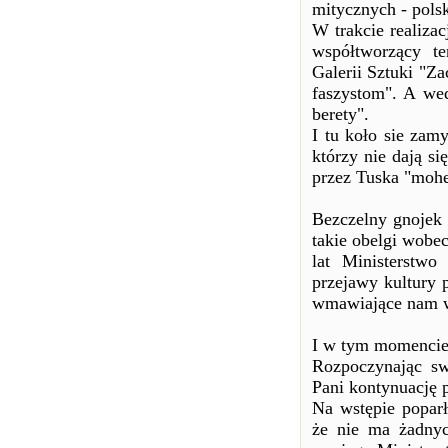
mitycznych - pols
W trakcie realiz
współtworzący t
Galerii Sztuki "Z
faszystom". A we
berety".
I tu koło sie zam
którzy nie dają s
przez Tuska "moh
Bezczelny gnojek 
takie obelgi wobec
lat Ministerstwo
przejawy kultury 
wmawiające nam w
I w tym momencie 
Rozpoczynając sw
Pani kontynuację 
Na wstępie poparł
że nie ma żadnych