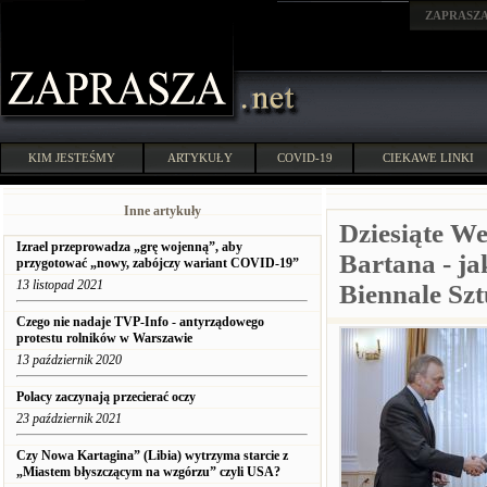
ZAPRASZ
KIM JESTEŚMY
ARTYKUŁY
COVID-19
CIEKAWE LINKI
Inne artykuły
Dziesiąte We
Izrael przeprowadza „grę wojenną”, aby
Bartana - ja
przygotować „nowy, zabójczy wariant COVID-19”
13 listopad 2021
Biennale Sz
Czego nie nadaje TVP-Info - antyrządowego
protestu rolników w Warszawie
13 październik 2020
Polacy zaczynają przecierać oczy
23 październik 2021
Czy Nowa Kartagina” (Libia) wytrzyma starcie z
„Miastem błyszczącym na wzgórzu” czyli USA?