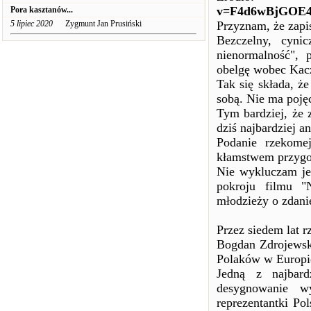
v=F4d6wBjGOE4&
Pora kasztanów...
5 lipiec 2020
Zygmunt Jan Prusiński
Przyznam, że zapi
Bezczelny, cyni
nienormalność", 
obelgę wobec Kacz
Tak się składa, że
sobą. Nie ma pojęc
Tym bardziej, że 
dziś najbardziej 
Podanie rzekomej
kłamstwem przygot
Nie wykluczam jed
pokroju filmu "
młodzieży o zdanie
Przez siedem lat 
Bogdan Zdrojewski
Polaków w Europie
Jedną z najbard
desygnowanie w
reprezentantki Po