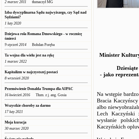
2 marzec 2011
tłumaczył MG
Izba dyscyplinarna Sądu najwyższego, czy Sąd nad
Sędziami?
1 luty 2020
Dziejowa rola Romana Dmowskiego - w rocznicę
śmierci
9 styczeń 2014
Bohdan Poręba
Minister Kultur
Ta wojna dla wielu jest na rękę
1 marzec 2022
Dziesiąt
Kapitalizm w najczystszej postaci
- jako reprezent
8 wrzesień 2020
Przemówienie Donalda Trumpa dla AIPAC
Na wstępie bardzo
16 kwiecień 2016
Tłum. z j. ang. Gosia
Bracia Kaczyńscy 
Wszystkie choroby za darmo
albo niewyobraża
17 luty 2021
Lech Kaczyński 
wysłanie polski
Moja kuracja
Kaczyńskich opluw
30 marzec 2020