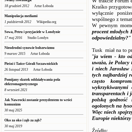
W trakcie Forum e
Światy równoległe
18 grudzień 2012
Artur Łoboda
Kraśko przygotowa
wyłącznie poniże
Manipulacja mediami
wspólnego z tema
1 październik 2012
Wikipedia.org
W pewnym momenc
procent młodych F
Sowa, Petru i przyjaciele w Londynie
odpowiedzialny?"
17 maj 2016
Studio Londyn
Nieodrodni synowie bolszewizmu
Tusk miał na to p
9 marzec 2015
Artur Łoboda
"
ja wiem - kto od
uważa, że Polacy 
Pieśni i Tańce Górali Szczawnickich
i niech Jarosław 
26 listopad 2013
Artur Łoboda
tych najbardziej 
Pomijany skutek oddziaływania pola
często kompro
elektromagnetycznego
wykrzykiwanymi 
8 wrzesień 2021
transparentach i 
polską godność 
Jak Nawrocki zostanie prezydentem to wróci
komunizm
ogolonych na łyso
30 maj 2025
Więc niech spojrz
Europie niektórzy 
Oko za oko i ząb za ząb?
30 maj 2019
Źr