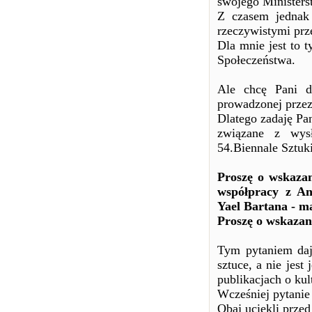
swojego Ministerst
Z czasem jednak 
rzeczywistymi prz
Dla mnie jest to 
Społeczeństwa.
Ale chcę Pani d
prowadzonej przez
Dlatego zadaję Pa
związane z wysł
54.Biennale Sztuk
Proszę o wskazan
współpracy z An
Yael Bartana - m
Proszę o wskazan
Tym pytaniem daj
sztuce, a nie jes
publikacjach o kult
Wcześniej pytani
Obaj uciekli prze