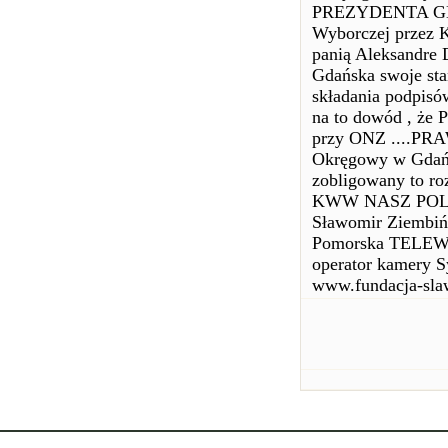
PREZYDENTA GDA
Wyborczej przez 
panią Aleksandre 
Gdańska swoje sta
składania podpisów
na to dowód , że
przy ONZ ....PR
Okręgowy w Gdańs
zobligowany to r
KWW NASZ POL
Sławomir Ziembiń
Pomorska TEL
operator kamery S
www.fundacja-sla