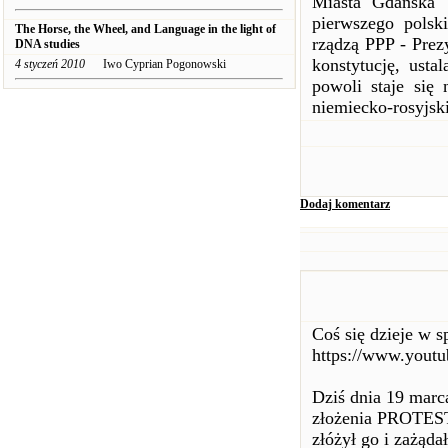
Miasta Gdańska"
pierwszego polsk
The Horse, the Wheel, and Language in the light of
rządzą PPP - Prez
DNA studies
konstytucję, usta
4 styczeń 2010
Iwo Cyprian Pogonowski
powoli staje się
niemiecko-rosyjski
Dodaj komentarz
Coś się dzieje w s
https://www.you
Dziś dnia 19 marc
złożenia PRO
złóżył go i zażą