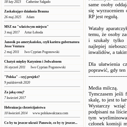
18 luty 2023
Catherine Salgado
same osoby oddaj
się wyrzuceniem o
Zaskakujące działania Brauna
RP jest regułą.
26 maj 2025
Adam
MSZ na "właściwym miejscu"
Watahy aparatczyk
3 maj 2017
Artur Łoboda
temu, że osoby za
i szukały tylko
Janosik po amerykańsku, czyli kariera gubernatora
najlepiej niebosz
Jesse Ventura
inwalidów, a takim
2 maj 2011
Iwo Cyprian Pogonowski
Chatyń między Katyniem i Jedwabnem
Dla ułatwienia c
16 styczeń 2011
Iwo Cyprian Pogonowski
poprawić, gdy ten 
----------------------
"Polska" - czyj projekt?
9 październik 2020
Media milczą.
Za jaką cenę?
Tymczasem jeśli 
7 kwiecień 2017
skalę, to jest to ł
Wystarczy wziąć
Hebraizacja chrześcijaństwa
podpisani na liści
10 kwiecień 2014
www.polskawalczaca.com
tym wyeliminowan
Co by tu jeszcze ukraść Panowie, co by ty jeszcze...
członek komisji 