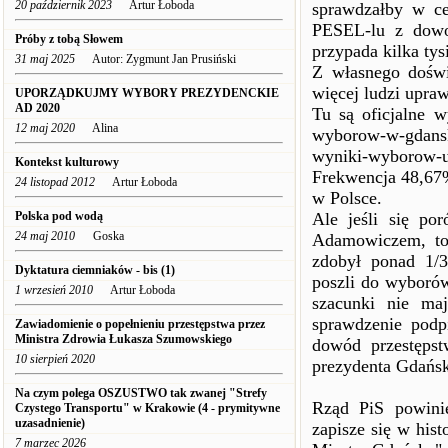
20 październik 2023
Artur Łoboda
sprawdzałby w ce
PESEL-lu z dowod
Próby z tobą Słowem
przypada kilka tys
31 maj 2025
Autor: Zygmunt Jan Prusiński
Z własnego dośw
więcej ludzi upra
UPORZĄDKUJMY WYBORY PREZYDENCKIE
AD 2020
Tu są oficjalne w
12 maj 2020
Alina
wyborow-w-gdansk
wyniki-wyborow-u
Kontekst kulturowy
Frekwencja 48,67
24 listopad 2012
Artur Łoboda
w Polsce.
Polska pod wodą
Ale jeśli się p
24 maj 2010
Goska
Adamowiczem, to
zdobył ponad 1/3
Dyktatura ciemniaków - bis (1)
poszli do wyboró
1 wrzesień 2010
Artur Łoboda
szacunki nie ma
sprawdzenie podp
Zawiadomienie o popełnieniu przestępstwa przez
Ministra Zdrowia Łukasza Szumowskiego
dowód przestęps
10 sierpień 2020
prezydenta Gdańsk
Na czym polega OSZUSTWO tak zwanej "Strefy
Rząd PiS powini
Czystego Transportu" w Krakowie (4 - prymitywne
uzasadnienie)
zapisze się w his
7 marzec 2026