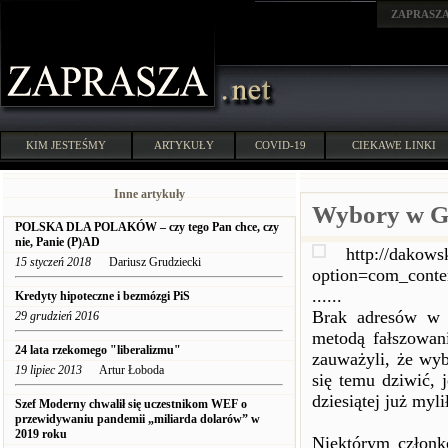
ZAPRASZ
KIM JESTEŚMY
ARTYKUŁY
COVID-19
CIEKAWE LINKI
Inne artykuły
Wybory w G
POLSKA DLA POLAKÓW – czy tego Pan chce, czy
nie, Panie (P)AD
http://dakows
15 styczeń 2018
Dariusz Grudziecki
option=com_cont
......
Kredyty hipoteczne i bezmózgi PiS
Brak adresów w 
29 grudzień 2016
metodą fałszowan
24 lata rzekomego "liberalizmu"
zauważyli, że wyb
19 lipiec 2013
Artur Łoboda
się temu dziwić, 
dziesiątej już myli
Szef Moderny chwalił się uczestnikom WEF o
przewidywaniu pandemii „miliarda dolarów” w
2019 roku
Niektórym członk