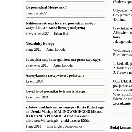
(Podczas spok
Co powiedział Morawiecki?
Usłyszałem w
6 marzec 2022
Gdy jedna z k
45 minut.
Kalifornia ostrzega lekarzy: powiedz prawdę o
wszystkim, a stracisz licencję medyczną
Przy takiej 
Albowiem w
3 wrzesień 2022
Ethan Huff
korki.
Jak tego dok
Niewolnicy Europy
9 luty 2015
Artur Łoboda
Wytłumaczę to
Ruch kierowa
To zwykła szopka zorganizowana przez rządzących
1. Jazda dla 
2 czerwiec 2015
Artur Łoboda
2. Jazda z ki
3. Przerwa n
Amerykańska rzeczywistość polityczna
12 maj 2024
Otóż
DEBI
przejechać z
zielone światł
Covid to od początku była mistyfikacja
W ten sposó
12 marzec 2021
Później w me
zaczadzenie
Z listów prof.hab.nadziewanego - Kurta Bzdeckiego
do Ucznia Macieja MALINOWSKIEGO!!! Mistrza
DYKTANDA POLSKIEGO /adress e-mail:
mlkinsow@interia.pl/ - z teki Teatru ESSE
1 luty 2014
Ewa Englert-Sanakiewicz
Dodaj koment