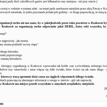
ojnej jazdy ilość szkodliwych gazów jest kilkanaście razy mniejsza - niż przy starcie.)
czoraj w rodzinie wymianę zdań - na temat jazdy autobusem miejskim przez ulicę Pawią w Kr
rewnych narzekała, że jeden przystanek jechała pół godziny - to druga poprawiła ją, że trasą tą
organizacji ruchu nie ma szans, by w jakiejkolwiek porze roku powietrze w Krakowie był
 Krakowie za organizację ruchu odpowiada jakiś DEBIL, który robi wszystko, by
onuje?
 najprościej - jak można.
ny można podzielić na trzy etapy"
jednego kierunku.
erunki poprzecznego.
a zmianę kierunków.
L
kierujący sygnalizacją w Krakowie wprowadza tak krótki czas wyświetlania zielonego świa
aledwie trzy samochody i zaraz włącza się żółte światło, które świeci się tak samo długo - 
o.
b
kierowcy tracą ogromnie dużo czasu na ciągłych włączeniach żółtego światła.
diach pojawiają się alarmujące informacje o smogu w mieście - gdy tak naprawdę
 w Krakowie ma miejsce przede wszystkim w umysłach urzędników miejskich.
28
arz