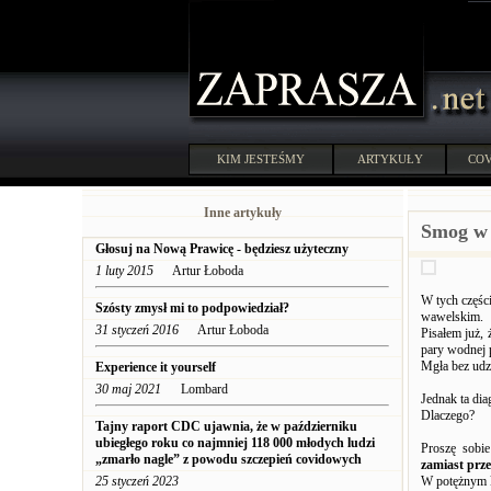
KIM JESTEŚMY
ARTYKUŁY
COV
Inne artykuły
Smog w 
Głosuj na Nową Prawicę - będziesz użyteczny
1 luty 2015
Artur Łoboda
W tych częśc
Szósty zmysł mi to podpowiedział?
wawelskim.
31 styczeń 2016
Artur Łoboda
Pisałem już,
pary wodnej
Mgła bez udz
Experience it yourself
30 maj 2021
Lombard
Jednak ta di
Dlaczego?
Tajny raport CDC ujawnia, że w październiku
ubiegłego roku co najmniej 118 000 młodych ludzi
Proszę sobi
„zmarło nagle” z powodu szczepień covidowych
zamiast prze
25 styczeń 2023
W potężnym k