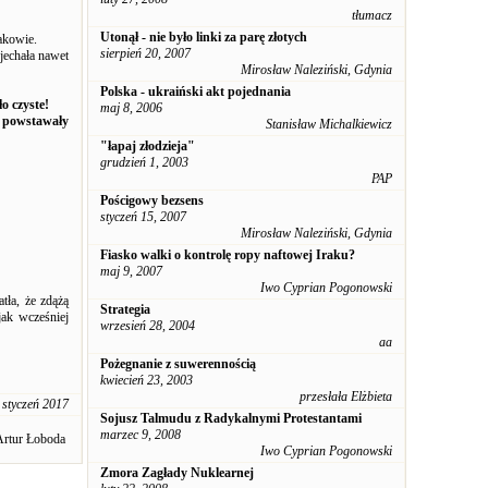
tłumacz
Utonął - nie było linki za parę złotych
akowie.
sierpień 20, 2007
 jechała nawet
Mirosław Naleziński, Gdynia
Polska - ukraiński akt pojednania
o czyste!
maj 8, 2006
 powstawały
Stanisław Michalkiewicz
"łapaj złodzieja"
grudzień 1, 2003
PAP
Pościgowy bezsens
styczeń 15, 2007
Mirosław Naleziński, Gdynia
Fiasko walki o kontrolę ropy naftowej Iraku?
maj 9, 2007
Iwo Cyprian Pogonowski
tła, że zdążą
Strategia
jak wcześniej
wrzesień 28, 2004
aa
Pożegnanie z suwerennością
kwiecień 23, 2003
przesłała Elżbieta
 styczeń 2017
Sojusz Talmudu z Radykalnymi Protestantami
marzec 9, 2008
Artur Łoboda
Iwo Cyprian Pogonowski
Zmora Zagłady Nuklearnej