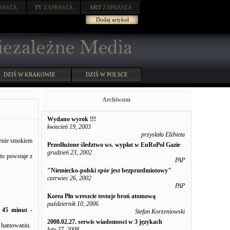
RASZA
TV
ZAPRASZA
ART
ZAPRASZA
Dodaj artykuł
DZIŚ W KRAKOWIE
DZIŚ W POLSCE
Archiwum
Wydano wyrok !!!
kwiecień 19, 2003
przysłała Elżbieta
zenie smokiem
Przedłużone śledztwo ws. wypłat w EuRoPol Gazie
grudzień 23, 2002
o powstaje z
PAP
"Niemiecko-polski spór jest bezprzedmiotowy"
czerwiec 26, 2002
PAP
Korea Płn wreszcie testuje broń atomową
październik 10, 2006
z 45 minut -
Stefan Korzeniowski
2008.02.27. serwis wiadomosci w 3 językach
i hamowaniu.
luty 27, 2008