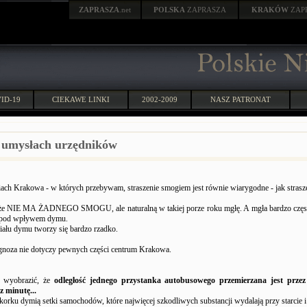
ZAPRASZA
.net
POLSKA
ZAPRASZA
KRAKÓW
ZAP
ID-19
CIEKAWE LINKI
2002-2009
NASZ PATRONAT
umysłach urzędników
iach Krakowa - w których przebywam, straszenie smogiem jest równie wiarygodne - jak stras
 że NIE MA ŻADNEGO SMOGU, ale naturalną w takiej porze roku mgłę. A mgła bardzo częst
 pod wpływem dymu.
iału dymu tworzy się bardzo rzadko.
agnoza nie dotyczy pewnych części centrum Krakowa.
e wyobrazić, że
odległość jednego przystanka autobusowego przemierzana jest prze
z minutę...
orku dymią setki samochodów, które najwięcej szkodliwych substancji wydalają przy starcie 