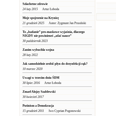
Szlachetne zdrowie
24 luty 2015
Artur Łoboda
Moje spojrzenie na Krynicę
21 grudzień 2025
Autor: Zygmunt Jan Prusiński
To „badanie” pro-maskowe wyjaśnia, dlaczego
NIGDY nie powinieneś „ufać nauce”
30 październik 2023
Zanim wybuchła wojna
28 luty 2022
Jak samodzielnie zrobić płyn do dezynfekcji rąk?
10 marzec 2020
Uwagi w trzecim dniu ŚDM
30 lipiec 2016
Artur Łoboda
Zmarł Alojzy Szablewski
30 kwiecień 2017
Putinism a Demokracja
15 grudzień 2011
Iwo Cyprian Pogonowski