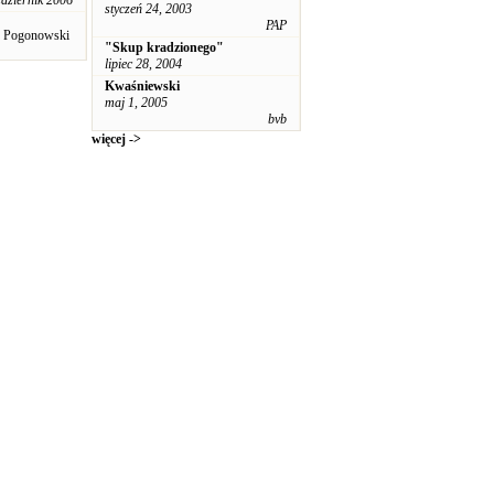
ździernik 2006
styczeń 24, 2003
PAP
n Pogonowski
"Skup kradzionego"
lipiec 28, 2004
Kwaśniewski
maj 1, 2005
bvb
więcej ->