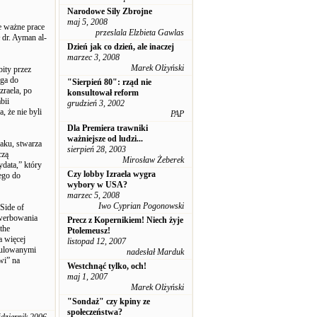
Narodowe Sily Zbrojne
maj 5, 2008
e ważne prace
przeslala Elzbieta Gawlas
 dr. Ayman al-
Dzień jak co dzień, ale inaczej
marzec 3, 2008
Marek Olżyński
bity przez
oga do
"Sierpień 80": rząd nie
zraela, po
konsultował reform
bii
grudzień 3, 2002
 że nie byli
PAP
Dla Premiera trawniki
ważniejsze od ludzi...
aku, stwarza
sierpień 28, 2003
czą
Mirosław Żeberek
data,” który
Czy lobby Izraela wygra
ego do
wybory w USA?
marzec 5, 2008
Iwo Cyprian Pogonowski
Side of
 werbowania
Precz z Kopernikiem! Niech żyje
the
Ptolemeusz!
a więcej
listopad 12, 2007
ipulowanymi
nadesłał Marduk
wi” na
Westchnąć tylko, och!
maj 1, 2007
Marek Olżyński
"Sondaż" czy kpiny ze
społeczeństwa?