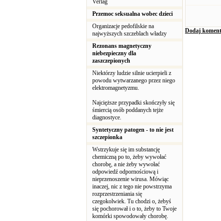
Verlag
Przemoc seksualna wobec dzieci
Organizacje pedofilskie na
Dodaj koment
najwyższych szczeblach władzy
Rezonans magnetyczny
niebezpieczny dla
zaszczepionych
Niektórzy ludzie silnie ucierpieli z
powodu wytwarzanego przez niego
elektromagnetyzmu.
Najcięższe przypadki skończyły się
śmiercią osób poddanych tejże
diagnostyce.
Syntetyczny patogen - to nie jest
szczepionka
Wstrzykuje się im substancję
chemiczną po to, żeby wywołać
chorobę, a nie żeby wywołać
odpowiedź odpornościową i
nieprzenoszenie wirusa. Mówiąc
inaczej, nic z tego nie powstrzyma
rozprzestrzeniania się
czegokolwiek. Tu chodzi o, żebyś
się pochorował i o to, żeby to Twoje
komórki spowodowały chorobę.