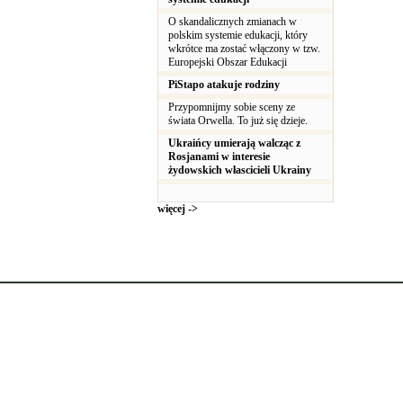
O skandalicznych zmianach w
polskim systemie edukacji, który
wkrótce ma zostać włączony w tzw.
Europejski Obszar Edukacji
PiStapo atakuje rodziny
Przypomnijmy sobie sceny ze
świata Orwella. To już się dzieje.
Ukraińcy umierają walcząc z
Rosjanami w interesie
żydowskich włascicieli Ukrainy
więcej ->