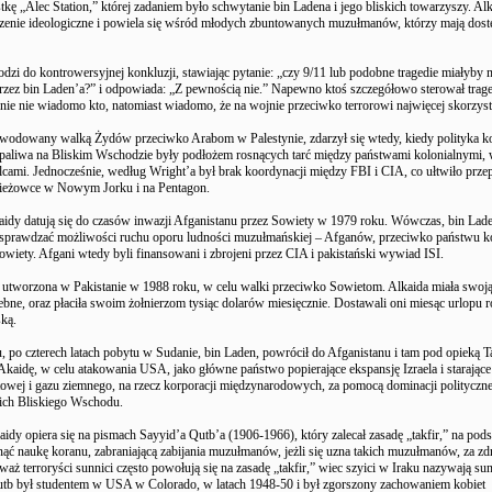
tkę „Alec Station,” której zadaniem było schwytanie bin Ladena i jego bliskich towarzyszy. Al
zenie ideologiczne i powiela się wśród młodych zbuntowanych muzułmanów, którzy mają dost
dzi do kontrowersyjnej konkluzji, stawiając pytanie: „czy 9/11 lub podobne tragedie miałyby 
rzez bin Laden’a?” i odpowiada: „Z pewnością nie.” Napewno ktoś szczegółowo sterował trage
nie nie wiadomo kto, natomiast wiadomo, że na wojnie przeciwko terrorowi najwięcej skorzysta
wodowany walką Żydów przeciwko Arabom w Palestynie, zdarzył się wtedy, kiedy polityka ko
paliwa na Bliskim Wschodzie były podłożem rosnących tarć między państwami kolonialnymi, 
cami. Jednocześnie, według Wright’a był brak koordynacji między FBI i CIA, co ułtwiło prz
ieżowce w Nowym Jorku i na Pentagon.
aidy datują się do czasów inwazji Afganistanu przez Sowiety w 1979 roku. Wówczas, bin Lade
t, sprawdzać możliwości ruchu oporu ludności muzułmańskiej – Afganów, przeciwko państwu 
owiety. Afgani wtedy byli finansowani i zbrojeni przez CIA i pakistański wywiad ISI.
 utworzona w Pakistanie w 1988 roku, w celu walki przeciwko Sowietom. Alkaida miała swoją 
bne, oraz płaciła swoim żołnierzom tysiąc dolarów miesięcznie. Dostawali oni miesąc urlopu r
ską.
 po czterech latach pobytu w Sudanie, bin Laden, powrócił do Afganistanu i tam pod opieką T
kaidę, w celu atakowania USA, jako główne państwo popierające ekspansję Izraela i starające 
towej i gazu ziemnego, na rzecz korporacji międzynarodowych, za pomocą dominacji polityczn
ch Bliskiego Wschodu.
aidy opiera się na pismach Sayyid’a Qutb’a (1906-1966), który zalecał zasadę „takfir,” na pods
ć naukę koranu, zabraniającą zabijania muzułmanów, jeżli się uzna takich muzułmanów, za zd
ieważ terroryści sunnici często powołują się na zasadę „takfir,” wiec szyici w Iraku nazywają su
Qutb był studentem w USA w Colorado, w latach 1948-50 i był zgorszony zachowaniem kobiet