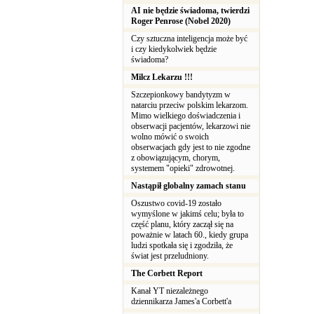
AI nie będzie świadoma, twierdzi
Roger Penrose (Nobel 2020)
Czy sztuczna inteligencja może być
i czy kiedykolwiek będzie
świadoma?
Milcz Lekarzu !!!
Szczepionkowy bandytyzm w
natarciu przeciw polskim lekarzom.
Mimo wielkiego doświadczenia i
obserwacji pacjentów, lekarzowi nie
wolno mówić o swoich
obserwacjach gdy jest to nie zgodne
z obowiązującym, chorym,
systemem "opieki" zdrowotnej.
Nastąpił globalny zamach stanu
Oszustwo covid-19 zostało
wymyślone w jakimś celu; była to
część planu, który zaczął się na
poważnie w latach 60., kiedy grupa
ludzi spotkała się i zgodziła, że
świat jest przeludniony.
The Corbett Report
Kanał YT niezależnego
dziennikarza James'a Corbett'a