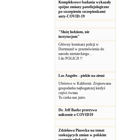
Kompleksowe badania wykazały
spójne zmiany patofizjologiczne
po szczepieniu szczepionkami
anty-COVID-19
"Służę ludziom, nie
instytucjom"
Główny komisarz policji w
Dortmund w przemówieniu do
narodu niemieckiego…
I do POLICJI !!
Los Angeles - piekło na ziemi
Ubóstwo w Kalifornii. Zrujnowana
gospodarka najbogatszej kiedyś
części świata.
To czeka nas jutro.
Dr. Jeff Barke przerywa
milczenie o COVID19
Zdzisława Piasecka na temat
szokujących zmian w polskim
systemie edukacji