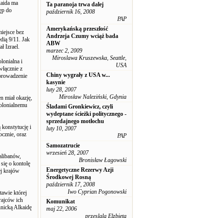
kaida ma
Ta paranoja trwa dalej
ęp do
październik 16, 2008
PAP
Amerykańską przeszłość
miejsce bez
Andrzeja Czumy wciąż bada
dią 9/11. Jak
ABW
ł Izrael.
marzec 2, 2009
Miroslawa Kruszewska, Seattle,
lonialna i
USA
włącznie z
Chiny wygrały z USA w...
eprowadzenie
kasynie
luty 28, 2007
Mirosław Naleziński, Gdynia
n miał okazję,
kolonialnemu
Śladami Gronkiewicz, czyli
wydeptane ścieżki politycznego -
sprzedajnego motłochu
konstytucję i
luty 10, 2007
ocznie, oraz
PAP
Samozatrucie
wrzesień 28, 2007
alibanów,
Bronisław Łagowski
się o kontolę
Energetyczne Rezerwy Azji
ej krajów
Środkowej Rosną
październik 17, 2008
Iwo Cyprian Pogonowski
tawie której
rajców ich
Komunikat
nnicką Alkaidę
maj 22, 2006
przeslala Elzbieta