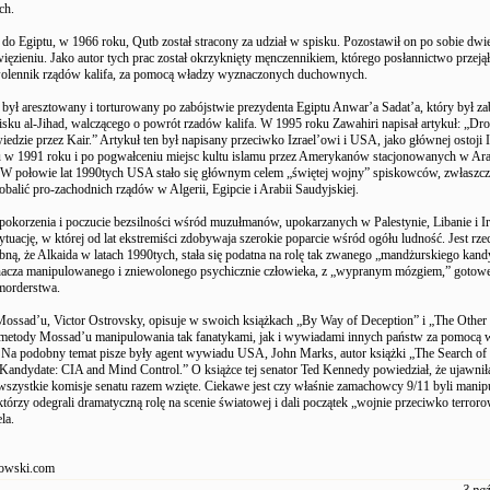
ch.
do Egiptu, w 1966 roku, Qutb został stracony za udział w spisku. Pozostawił on po sobie dwi
ięzieniu. Jako autor tych prac został okrzyknięty męnczennikiem, którego posłannictwo przejął
wolennik rządów kalifa, za pomocą władzy wyznaczonych duchownych.
 był aresztowany i torturowany po zabójstwie prezydenta Egiptu Anwar’a Sadat’a, który był za
sku al-Jihad, walczącego o powrót rzadów kalifa. W 1995 roku Zawahiri napisał artykuł: „Dr
iedzie przez Kair.” Artykuł ten był napisany przeciwko Izrael’owi i USA, jako głównej ostoji I
u w 1991 roku i po pogwałceniu miejsc kultu islamu przez Amerykanów stacjonowanych w Ara
 W połowie lat 1990tych USA stało się głównym celem „świętej wojny” spiskowców, zwłaszcza,
 obalić pro-zachodnich rządów w Algerii, Egipcie i Arabii Saudyjskiej.
okorzenia i poczucie bezsilności wśród muzułmanów, upokarzanych w Palestynie, Libanie i Ir
tuację, w której od lat ekstremiści zdobywaja szerokie poparcie wśród ogółu ludność. Jest rze
ą, że Alkaida w latach 1990tych, stała się podatna na rolę tak zwanego „mandżurskiego kandy
znacza manipulowanego i zniewolonego psychicznie człowieka, z „wypranym mózgiem,” gotow
morderstwa.
Mossad’u, Victor Ostrovsky, opisuje w swoich książkach „By Way of Deception” i „The Other 
 metody Mossad’u manipulowania tak fanatykami, jak i wywiadami innych państw za pomocą
 Na podobny temat pisze były agent wywiadu USA, John Marks, autor książki „The Search of 
andydate: CIA and Mind Control.” O książce tej senator Ted Kennedy powiedział, że ujawnił
wszystkie komisje senatu razem wzięte. Ciekawe jest czy właśnie zamachowcy 9/11 byli man
którzy odegrali dramatyczną rolę na scenie światowej i dali początek „wojnie przeciwko terroro
la.
owski.com