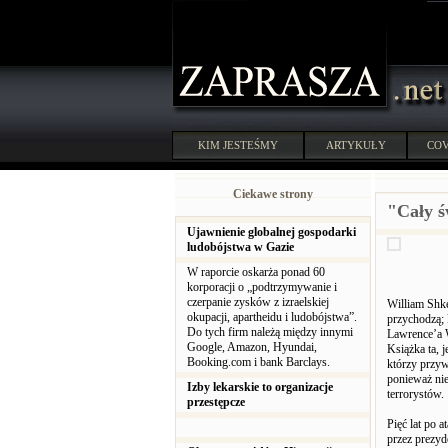
KIM JESTEŚMY
ARTYKUŁY
COV
Ciekawe strony
"Cały ś
Ujawnienie globalnej gospodarki
ludobójstwa w Gazie
W raporcie oskarża ponad 60
korporacji o „podtrzymywanie i
czerpanie zysków z izraelskiej
William Shke
okupacji, apartheidu i ludobójstwa”.
przychodzą; 
Do tych firm należą między innymi
Lawrence’a W
Google, Amazon, Hyundai,
Książka ta, 
Booking.com i bank Barclays.
którzy przyw
ponieważ nie
Izby lekarskie to organizacje
terrorystów.
przestępcze
Pięć lat po 
przez prezyd