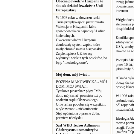
Obecna powódź w Hiszpanii to
swoją jednos
skutek działań lewaków z Unii
obecnie znac
Europejskiej
internetu.
W 1957 roku w dorzeczu rzeki
Wright docho
Turia przepływającej przez miasto
sterowania p
Walencja w Hiszpanii i która
dotąd dokład
spowodowała co najmniej 81 ofiar
śmiertelnych.
Konflikt spo
Ówczesne władze Hiszpanii
zdobywanie 
zbudowały system zapór, które
USA, a tubyl
miały chronić miasta hiszpańskie.
ataków na w
Za pieniądze z UE lewacy
wyburzyli wiele z tych obiektów, bo
Początki Alk
były "nieekologiczne".
przez 10 la
jakim były S
Mój dom, mój świat ...
Alkaida była
BOŻENA MAKOWIECKA - MÓJ
obozy ćwicze
DOM, MÓJ ŚWIAT...
opiekę lekar
Tytułowa piosenka z płyty "Mój
dom, mój świat" powstała tuż po
W 1996 roku,
obaleniu rządu Olszewskiego.
rozbudował A
O ile refren podobał się wszystkim,
pól ropy naf
o tyle zwrotki - niekoniecznie...
muzułmański
Stąd opóźniona o prawie 20 lat
premiera teledysku ...
Ideologia Ak
można pominą
Szef WHO Tedros Adhanom
religji. Pon
Ghebreyesus uczestniczył w
„takfiris.” 