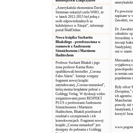
ludobójstwie Etiopczyków
amerykański
„Amerykański ekonomista David
Po powrocie 
Steinman oskarżył szefa WHO, że
napisane w w
w latach 2012-2015 był jedną z
Zawahiri, z
osób odpowiedzialnych za
ludobójstwo w Etiopii”, informuje
Dr. Zawahiri
portal MailOnline.
członków spi
Nowa książka Sucharita
Jerozolimy w
Bhakdiego - przedstawiona w
inwazji Irak
rozmowie z Andreasem
Saudyjskiej.
Sönnichsenem i Martinem
oni w stanie
Haditschem
Mieszanka up
Profesor Sucharit Bhakdi i jego
wyjątkową sy
żona profesor Karina Reiss
prawdopodobn
opublikowali bestseller „Corona
to termin o
False Alarm”. Istnieje wstępny
popełnienia 
fragment nowej książki
zatytułowanej „Corona unmasked”,
Były oficer 
którą można bezpłatnie pobrać z
Deception,”
Goldegg Verlag. W dyskusji wideo
ich agentów.
zorganizowanej przez RESPEKT
Manchurian K
PLUS z profesorami Andreasem
prawdy, niż 
Sönnichsenem i Martinem
fanatykami, 
Haditschem, Bhakdi przedstawił
korzyść Izrae
rozdział o szczepieniach i ich
konsekwencjach. Fragment nowej
książki „Corona unmasked” jest
www.pogon
dostępny do pobrania z Goldegg