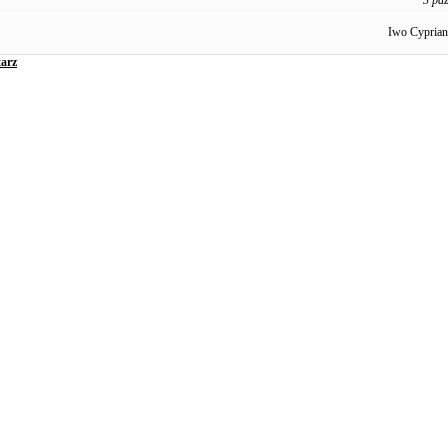
3 pa
Iwo Cypria
arz