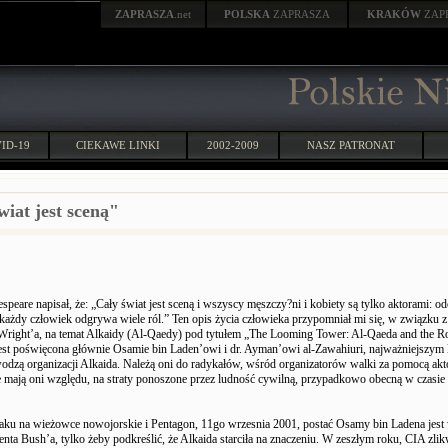
ZAPRASZA
.net
POLSKA
ZAPRASZA
KRAKÓW
ZAP
ID-19
CIEKAWE LINKI
2002-2009
NASZ PATRONAT
wiat jest sceną"
speare napisał, że: „Cały świat jest sceną i wszyscy męszczy?ni i kobiety są tylko aktorami: od
każdy człowiek odgrywa wiele ról.” Ten opis życia człowieka przypomniał mi się, w związku z
right’a, na temat Alkaidy (Al-Qaedy) pod tytułem „The Looming Tower: Al-Qaeda and the Ro
jest poświęcona głównie Osamie bin Laden’owi i dr. Ayman’owi al-Zawahiuri, najważniejszym
odzą organizacji Alkaida. Należą oni do radykałów, wśród organizatorów walki za pomocą akt
 mają oni względu, na straty ponoszone przez ludność cywilną, przypadkowo obecną w czasie
ataku na wieżowce nowojorskie i Pentagon, 11go wrzesnia 2001, postać Osamy bin Ladena jes
enta Bush’a, tylko żeby podkreślić, że Alkaida starciła na znaczeniu. W zeszłym roku, CIA zli