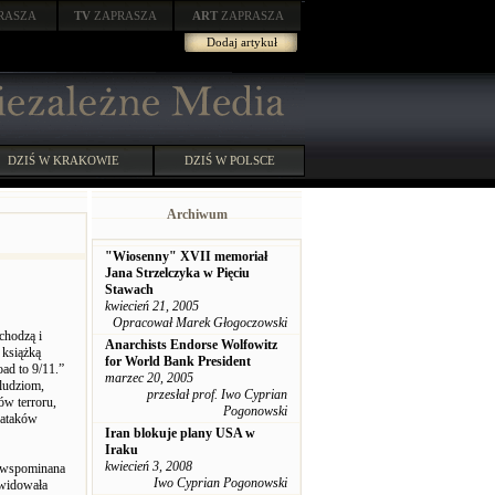
RASZA
TV
ZAPRASZA
ART
ZAPRASZA
Dodaj artykuł
DZIŚ W KRAKOWIE
DZIŚ W POLSCE
Archiwum
"Wiosenny" XVII memoriał
Jana Strzelczyka w Pięciu
Stawach
kwiecień 21, 2005
Opracował Marek Głogoczowski
chodzą i
Anarchists Endorse Wolfowitz
 książką
for World Bank President
ad to 9/11.”
marzec 20, 2005
 ludziom,
przesłał prof. Iwo Cyprian
ów terroru,
Pogonowski
 ataków
Iran blokuje plany USA w
Iraku
kwiecień 3, 2008
t wspominana
Iwo Cyprian Pogonowski
kwidowała