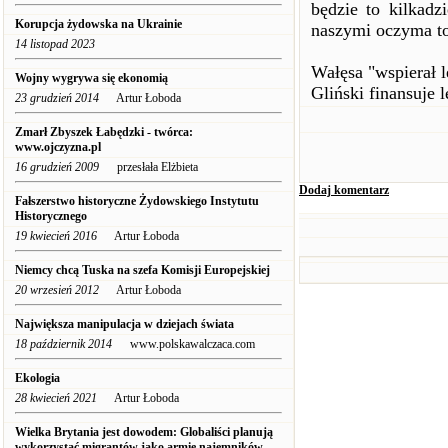
będzie to kilkadz
Korupcja żydowska na Ukrainie
naszymi oczyma toc
14 listopad 2023
Wałęsa "wspierał 
Wojny wygrywa się ekonomią
Gliński finansuje 
23 grudzień 2014
Artur Łoboda
Zmarł Zbyszek Łabędzki - twórca:
www.ojczyzna.pl
16 grudzień 2009
przesłała Elżbieta
Dodaj komentarz
Fałszerstwo historyczne Żydowskiego Instytutu
Historycznego
19 kwiecień 2016
Artur Łoboda
Niemcy chcą Tuska na szefa Komisji Europejskiej
20 wrzesień 2012
Artur Łoboda
Największa manipulacja w dziejach świata
18 październik 2014
www.polskawalczaca.com
Ekologia
28 kwiecień 2021
Artur Łoboda
Wielka Brytania jest dowodem: Globaliści planują
wykorzystać migrantów jako armię najemników