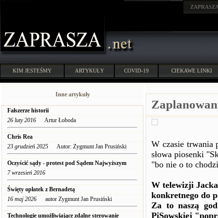
ZAPRASZ
KIM JESTEŚMY
ARTYKUŁY
COVID-19
CIEKAWE LINKI
Inne artykuły
Zaplanowan
Fałszerze historii
26 luty 2016
Artur Łoboda
Chris Rea
W czasie trwania 
23 grudzień 2025
Autor: Zygmunt Jan Prusiński
słowa piosenki "S
Oczyścić sądy - protest pod Sądem Najwyższym
"bo nie o to chodzi
7 wrzesień 2016
W telewizji Jacka
Święty opłatek z Bernadetą
konkretnego do p
16 maj 2026
autor Zygmunt Jan Prusiński
Za to naszą god
PiSowskiej "popr
Technologie umożliwiające zdalne sterowanie