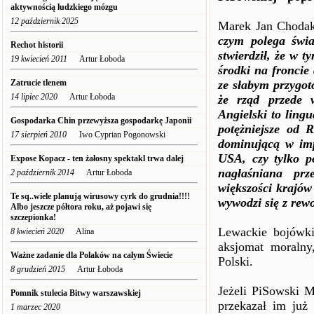
aktywnością ludzkiego mózgu
12 październik 2025
Marek Jan Chodaki
czym polega świa
Rechot historii
stwierdził, że w 
19 kwiecień 2011
Artur Łoboda
środki na froncie
Zatrucie tlenem
ze słabym przygot
14 lipiec 2020
Artur Łoboda
że rząd przede 
Angielski to ling
Gospodarka Chin przewyższa gospodarkę Japonii
potężniejsze od 
17 sierpień 2010
Iwo Cyprian Pogonowski
dominującą w imp
USA, czy tylko p
Expose Kopacz - ten żałosny spektakl trwa dalej
nagłaśniana prz
2 październik 2014
Artur Łoboda
większości krajów
Te sq..wiele planują wirusowy cyrk do grudnia!!!!
wywodzi się z rewo
Albo jeszcze półtora roku, aż pojawi się
szczepionka!
Lewackie bojówki
8 kwiecień 2020
Alina
aksjomat moralny
Ważne zadanie dla Polaków na całym Świecie
Polski.
8 grudzień 2015
Artur Łoboda
Jeżeli PiSowski M
Pomnik stulecia Bitwy warszawskiej
przekazał im już
1 marzec 2020