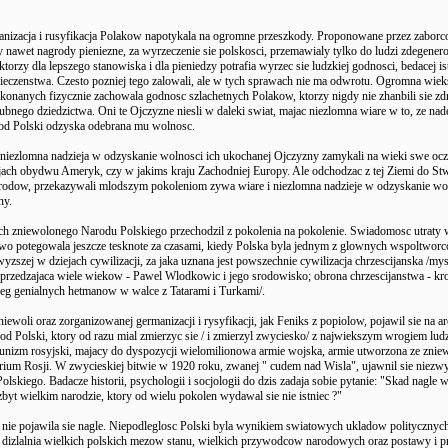
nizacja i rusyfikacja Polakow napotykala na ogromne przeszkody. Proponowane przez zabor
y nawet nagrody pieniezne, za wyrzeczenie sie polskosci, przemawialy tylko do ludzi zdegene
torzy dla lepszego stanowiska i dla pieniedzy potrafia wyrzec sie ludzkiej godnosci, bedacej is
ieczenstwa. Czesto pozniej tego zalowali, ale w tych sprawach nie ma odwrotu. Ogromna wiek
konanych fizycznie zachowala godnosc szlachetnych Polakow, ktorzy nigdy nie zhanbili sie zd
ubnego dziedzictwa. Oni te Ojczyzne niesli w daleki swiat, majac niezlomna wiare w to, ze nade
d Polski odzyska odebrana mu wolnosc.
a niezlomna nadzieja w odzyskanie wolnosci ich ukochanej Ojczyzny zamykali na wieki swe ocz
ajach obydwu Ameryk, czy w jakims kraju Zachodniej Europy. Ale odchodzac z tej Ziemi do St
rodow, przekazywali mlodszym pokoleniom zywa wiare i niezlomna nadzieje w odzyskanie wol
ny.
h zniewolonego Narodu Polskiego przechodzil z pokolenia na pokolenie. Swiadomosc utraty 
wo potegowala jeszcze tesknote za czasami, kiedy Polska byla jednym z glownych wspoltworc
zszej w dziejach cywilizacji, za jaka uznana jest powszechnie cywilizacja chrzescijanska /my
yprzedzajaca wiele wiekow - Pawel Wlodkowic i jego srodowisko; obrona chrzescijanstwa - kro
reg genialnych hetmanow w walce z Tatarami i Turkami/.
niewoli oraz zorganizowanej germanizacji i rysyfikacji, jak Feniks z popiolow, pojawil sie na ar
d Polski, ktory od razu mial zmierzyc sie / i zmierzyl zwyciesko/ z najwiekszym wrogiem lud
unizm rosyjski, majacy do dyspozycji wielomilionowa armie wojska, armie utworzona ze zni
ium Rosji. W zwycieskiej bitwie w 1920 roku, zwanej " cudem nad Wisla", ujawnil sie niezw
lskiego. Badacze historii, psychologii i socjologii do dzis zadaja sobie pytanie: "Skad nagle w
ezbyt wielkim narodzie, ktory od wielu pokolen wydawal sie nie istniec ?"
 nie pojawila sie nagle. Niepodleglosc Polski byla wynikiem swiatowych ukladow politycznych
dizlalnia wielkich polskich mezow stanu, wielkich przywodcow narodowych oraz postawy i p