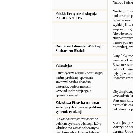
Narodu Polski
Niestety, Pols
Polskie firmy nie obsługuja
podniesienie 
POLICJANTÓW
zapoczatkowuj
szybkiej likwi
wojska przygo
Ale uderzenie
zrozpaczonych
masowych ares
Rozmowa Adnieszki Wolskiej z
oficerskiej, c
Sucharitem Bhakdi
Listy Polakow
wewnatrz kraj
Rownoczesnie 
Folksdojcz
balast ekonom
Fantastyczny zespół - poruszający
byly glownie 
ważne problemy społeczne
Reaserch Inst
stworzył bardzo dosadną
piosenkę, będącą miksem
wywiadu telewizyjnego z
Obydwaj okupan
śpiewem zespołu.
wyzwolenie kr
Warszawskim, k
Zdzisława Piasecka na temat
niemieckie czo
szokujących zmian w polskim
pokolenia za
systemie edukacji
O skandalicznych zmianach w
Znana jest po
polskim systemie edukacji, który
Walczyli w nad
wkrótce ma zostać włączony w
okrutny. Okupa
tzw. Europejski Obszar Edukacji