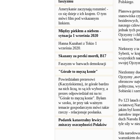
faszyzmu
Polskiego.
Amerykanie zaczynają rozumieć -
Planowa germa
co się dzieje z ich krajem. O tym
stanowiska cz
mówi film pod wskazanym
bezideowych, k
linkiem.
naszego czlow
jednak tych po
Między piekłem a niebem -
Ojczyzny i chl
sytuacja 1 września 2020
w ktorym Naro
Hanna Kazahari z Tokio 1
września 2020.
Niektorzy z t
Syberii, w kr
Skazany za pestki moreli, B17
wszystkich na
swojej Ojczyz
Faszyzm w barwach demokracji
"Górale to męczą konie"
Niezlomny duc
Ojczyzny ,aso
Powiedziałam prezesowi
obroncow najwy
(Kaczyńskiemu), że górale bardzo
polityczna, w
na nich liczą, to są ich wyborcy, a
Sobieski i sze
prezes odpowiedział mi na to:
"Górale to męczą konie". Byłam
Po 123 latach 
w szoku, że przy tak ważnym
swiatowej Naro
temacie gospodarczym mówi takie
jakim byl kom
rzeczy - relacjonuje posłanka.
narodow imper
duch Narodu Po
Podatek katastralny lewicy
tyle sily w ni
zniszczy oszczędności Polaków
Sila narodowa
warunkiem do 