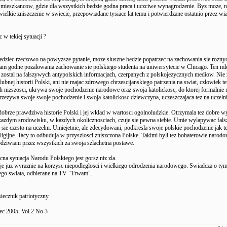
j mieszkancow, gdzie dla wszystkich bedzie godna praca i uczciwe wynagrodzenie. Byz moze, 
 wielkie zniszczenie w swiecie, przepowiadane tysiace lat temu i potwierdzane ostatnio przez w
w tekiej sytuacji ?
dziec rzeczowo na powyzsze pytanie, moze sluszne bedzie popatrzec na zachowania sie roznyc
am godne pozalowania zachowanie sie polskiego studenta na uniwersytecie w Chicago. Ten m
 zostal na falszywych antypolskich informacjach, czerpanych z polskojezycznych mediow. Nie 
ubnej historii Polski, ani nie majac zdrowego chrzescijanskiego patrzenia na swiat, czlowiek te
 nizszosci, ukrywa swoje pochodzenie narodowe oraz swoja katolickosc, do ktorej formalnie 
przezywa swoje swoje pochodzenie i swoja katolickosc dziewczyna, uczeszczajaca tez na uczeln
dobrze prawdziwa historie Polski i jej wklad w wartosci ogolnoludzkie. Otrzymala tez dobre 
kazdym srodowisku, w kazdych okolicznosciach, czuje sie pewna siebie. Umie wylapywac falsz 
 sie czesto na uczelni. Umiejetnie, ale zdecydowani, podkresla swoje polskie pochodzenie jak t
ligijne. Tacy to odbuduja w przyszlosci zniszczona Polske. Takimi byli tez bohaterowie narod
odziwiani przez wszystkich za swoja szlachetna postawe.
a sytuacja Narodu Polskiego jest gorsz niz zla.
je juz wyraznie na korzysc niepodleglosci i wielkiego odrodzenia narodowego. Swiadcza o tym
ego swiata, odbierane na TV "Trwam".
iecznik patriotyczny
ec 2005. Vol 2 No 3