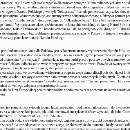
arodowej. Ale Polacy byli ciagle zagadka dla naszych wrogow. Mimo milionowych strat w lu
ch narodowy. Wyraznie odradzala sie swiadomosc narodowa, ktora zagrazala przebrancom we w
go wrogowie Narodu Polskiego utworzyli "Solidarnosc" i tak nia pokierowali, aby zlikwidowac
e patriotyzm. Wymordowano tysiace autentycznych solidarnosciowcow, a falszywi patrioci prz
ntrole nad " Solidarnoscia ", doprowadzajac do " Okraglego Stolu ", ktory byl najwiekszym o
go narodu. Wykorzystano takze przebierancow w hierarchii koscielnej, do ktorej Narod Polski 
 wiadomo, biskup Dabrowski z " narodu wybranego " dlugo przygotowywal droge do " Okragle
skie elementy mogly bez problemow przejac calkowicie wladze w Polsce i w tempie przyspie
ekosiezny plan eksterminacji Narodu Polskiego.
seudodemokracje, ktora dla Polakow jest tylko zmana metody wyniszczania Narodu Polskie
unistyczny przeksztalcono w bandytyzm w " rekawiczkach", gdzie prowadzona jest akcja ja
od pretekstem " prywatyzacji", pozbawiajac miliony ludzi pracy i podstawowych warunkow do 
ysiace Polakow odbiera sobie zycie, z rozpaczy zabijajac wlasne dzieci. Prawdziwi tworcy tej z
powiedza nie tylko przed Bogiem, ale i przed historia.
jest takze planowo prowadzona wielostronna odgorna akcja demoralizacji polskich dzieci i ml
rafie, alkohol i narkotyki oraz przez osmieszanie wartosci narodowych i religijnych. Ostatnio i
go wprowadzenia tak zwanego " swiadomego macierzynstwa " /planned parenthood/, ktore ma
iem dowolnego zabijania nienarodzonych dzieci.
olski do Unii Europejskiej prze pseudopolskie wladze ma na celu odebranie naszemu narodowi
ony.
 tak, jak planuja nieprzyjaciele Boga i ludzi, zmierzajac - pod haslem globalizmu - do wyniszcze
cy sa w pierwszej kolejnosci/, jak udokumentowal amerykanski oficer wywiadu, dr John Colem
ierarchy" ( Committee of 300), str. 161- 163/
 narodach budzi sie swiadomosc smiertelnego zagrozenia ze strony grupki opetanych zadza wl
 wiecej Polakow zdaje sobie tez sprawe z tego, ze zblizamy sie do momentu, kiedy nastapi cal
zla, a Polska stanie sie niepodleglym krajem, gdzie autentycznie polskie wladze pracowac beda 