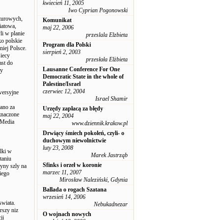
kwiecień 11, 2005
Iwo Cyprian Pogonowski
lturowych,
Komunikat
iatowa,
maj 22, 2006
i w planie
przeslala Elzbieta
ko polskie
Program dla Polski
iej Polsce.
sierpień 2, 2003
iecy
przesłała Elżbieta
ast do
Lausanne Conference For One
ry
Democratic State in the whole of
Palestine/Israel
czerwiec 12, 2004
wersyjne
Israel Shamir
ano za
Urzędy zapłacą za błędy
znaczone
maj 22, 2004
 Media
www.dziennik.krakow.pl
Drwiący śmiech pokoleń, czyli- o
duchowym niewolnictwie
luty 23, 2008
alki w
Marek Jastrząb
taniu
Sfinks i orzeł w koronie
yny szly na
marzec 11, 2007
iego
Mirosław Naleziński, Gdynia
Ballada o rogach Szatana
wrzesień 14, 2006
swiata.
Nebukadnezar
rszy niz
O wojnach nowych
ji