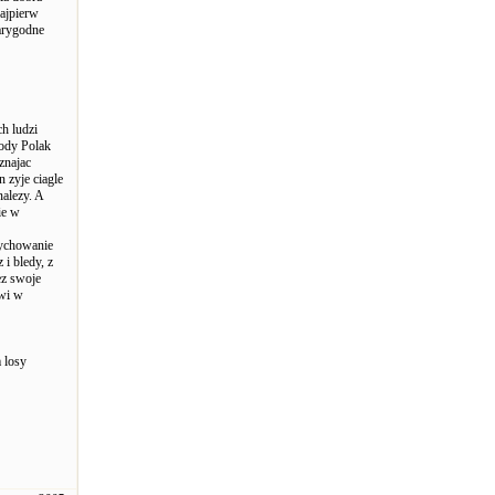
najpierw
iarygodne
h ludzi
lody Polak
znajac
n zyje ciagle
nalezy. A
ie w
wychowanie
i bledy, z
ez swoje
owi w
 losy