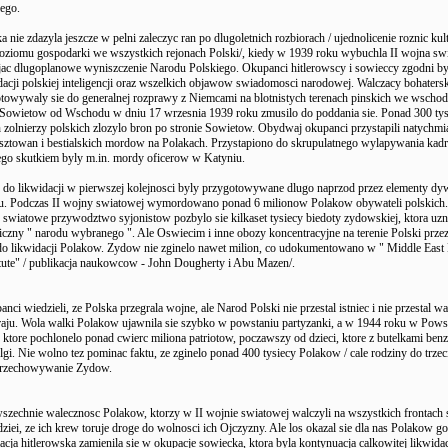
ego.
ka nie zdazyla jeszcze w pelni zaleczyc ran po dlugoletnich rozbiorach / ujednolicenie roznic ku
poziomu gospodarki we wszystkich rejonach Polski/, kiedy w 1939 roku wybuchla II wojna sw
ac dlugoplanowe wyniszczenie Narodu Polskiego. Okupanci hitlerowscy i sowieccy zgodni byl
dacji polskiej inteligencji oraz wszelkich objawow swiadomosci narodowej. Walczacy bohaters
towywaly sie do generalnej rozprawy z Niemcami na blotnistych terenach pinskich we wschodn
 Sowietow od Wschodu w dniu 17 wrzesnia 1939 roku zmusilo do poddania sie. Ponad 300 tys
 zolnierzy polskich zlozylo bron po stronie Sowietow. Obydwaj okupanci przystapili natychmi
ztowan i bestialskich mordow na Polakach. Przystapiono do skrupulatnego wylapywania kad
zego skutkiem byly m.in. mordy oficerow w Katyniu.
 do likwidacji w pierwszej kolejnosci byly przygotowywane dlugo naprzod przez elementy dy
u. Podczas II wojny swiatowej wymordowano ponad 6 milionow Polakow obywateli polskich.
swiatowe przywodztwo syjonistow pozbylo sie kilkaset tysiecy biedoty zydowskiej, ktora uzn
iczny " narodu wybranego ". Ale Oswiecim i inne obozy koncentracyjne na terenie Polski prze
do likwidacji Polakow. Zydow nie zginelo nawet milion, co udokumentowano w " Middle East
itute" / publikacja naukowcow - John Dougherty i Abu Mazen/.
ci wiedzieli, ze Polska przegrala wojne, ale Narod Polski nie przestal istniec i nie przestal w
aju. Wola walki Polakow ujawnila sie szybko w powstaniu partyzanki, a w 1944 roku w Pows
tore pochlonelo ponad cwierc miliona patriotow, poczawszy od dzieci, ktore z butelkami benz
lgi. Nie wolno tez pominac faktu, ze zginelo ponad 400 tysiecy Polakow / cale rodziny do trzec
 przechowywanie Zydow.
wszechnie walecznosc Polakow, ktorzy w II wojnie swiatowej walczyli na wszystkich frontach 
ziei, ze ich krew toruje droge do wolnosci ich Ojczyzny. Ale los okazal sie dla nas Polakow go
cja hitlerowska zamienila sie w okupacje sowiecka, ktora byla kontynuacja calkowitej likwidac