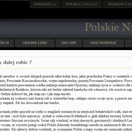
ZAPRASZA
.net
POLSKA
ZAPRASZA
KRAKÓW
ZAP
ID-19
CIEKAWE LINKI
2002-2009
NASZ PATRONAT
dalej robic ?
e narodow w swoich dziejach przeszlo takie koleje losu, jakie przechodza Polacy w ostatnich c
iory, Powstanie Kosciuszkowskie, wojnu napoleonskie, pozniej Powstanie Listopadowe, Pows
rzed kazdym powstaniem wielka nadzieja uratowania Ojczyzny, nadzieja zycia w wolnosci dla
lachetnych Rodakow, ktorym nikt nie bedzie zabieral bandycko ich wlasnosci, ich uczciwie z
ie bedzie dyktowl im, jak maja zyc i jak maja myslec.
skania tej wolnosci nasi bracia szli w smiertelne boje, oddajac czesto swoje zycie, a prawie za
y majatek. Ale los doswiadczal nas bardzo.
staniu jedni spoczeli na wieki w mogilach rozsianych na miejscach bohaterskich walk, inni e
cze inni - tych bylo najwiecej - jechali w oslawionych kibitkach w glab dalekiej mroznej Syberi
 przemoc fizyczna zwyciezyla. Swiat caly wiedzial, ze kraj slawnych, goscinnych i dzielnych L
 swiata, ze wyrosle potegi wokol Polski dokonaly bestialskiego mordu na zasluzonych dla swi
rodzie. Ale zaborcy dobrze wiedzieli, ze wymazanie Polski z mapy swiata nie oznaczalo znikn