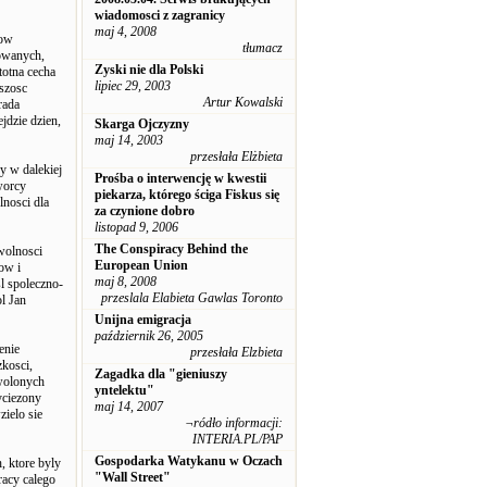
wiadomosci z zagranicy
maj 4, 2008
cow
tłumacz
rowanych,
Zyski nie dla Polski
totna cecha
lipiec 29, 2003
szosc
Artur Kowalski
rada
jdzie dzien,
Skarga Ojczyzny
maj 14, 2003
przesłała Elżbieta
y w dalekiej
Prośba o interwencję w kwestii
worcy
piekarza, którego ściga Fiskus się
nosci dla
za czynione dobro
listopad 9, 2006
The Conspiracy Behind the
wolnosci
European Union
ow i
maj 8, 2008
sl spoleczno-
przeslala Elabieta Gawlas Toronto
l Jan
Unijna emigracja
październik 26, 2005
enie
przesłała Elzbieta
zkosci,
Zagadka dla "gieniuszy
ewolonych
yntelektu"
yciezony
maj 14, 2007
zielo sie
¬ródło informacji:
INTERIA.PL/PAP
Gospodarka Watykanu w Oczach
, ktore byly
"Wall Street"
racy calego