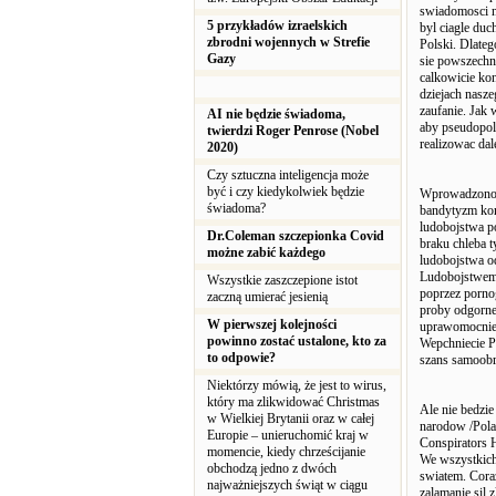
swiadomosci n
5 przykładów izraelskich
byl ciagle du
zbrodni wojennych w Strefie
Polski. Dlate
Gazy
sie powszechni
calkowicie ko
dziejach nasze
zaufanie. Jak
AI nie będzie świadoma,
aby pseudopol
twierdzi Roger Penrose (Nobel
realizowac dal
2020)
Czy sztuczna inteligencja może
być i czy kiedykolwiek będzie
Wprowadzono p
świadoma?
bandytyzm kom
ludobojstwa p
Dr.Coleman szczepionka Covid
braku chleba t
możne zabić każdego
ludobojstwa od
Ludobojstwem 
Wszystkie zaszczepione istot
poprzez pornog
zaczną umierać jesienią
proby odgorne
W pierwszej kolejności
uprawomocnien
powinno zostać ustalone, kto za
Wepchniecie P
to odpowie?
szans samoobr
Niektórzy mówią, że jest to wirus,
który ma zlikwidować Christmas
Ale nie bedzie
w Wielkiej Brytanii oraz w całej
narodow /Pola
Europie – unieruchomić kraj w
Conspirators H
momencie, kiedy chrześcijanie
We wszystkich
obchodzą jedno z dwóch
swiatem. Coraz
najważniejszych świąt w ciągu
zalamanie sil 