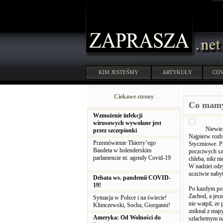
KIM JESTEŚMY
ARTYKUŁY
COV
Ciekawe strony
Co mamy 
Wzmożenie infekcji
wirusowych wywołane jest
Niewiel
przez szczepionki
Najpierw rozb
Przemówienie Thierry’ego
Styczniowe. P
Baudeta w holenderskim
poczciwych sz
parlamencie nt. agendy Covid-19
chleba, nikt n
W nadziei odzy
uczciwie nabyt
Debata ws. pandemii COVID-
19!
Po kazdym pow
Zachod, a jesz
Sytuacja w Polsce i na świecie!
nie watpil, ze
Klimczewski, Socha, Giorganni!
zniknal z mapy
Ameryka: Od Wolności do
szlachetnym na