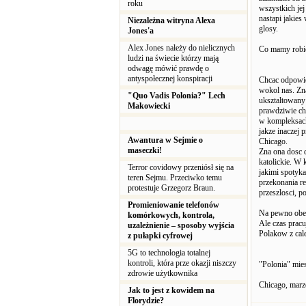
roku
wszystkich je
nastapi jakies
Niezależna witryna Alexa
glosy.
Jones'a
Alex Jones należy do nielicznych
Co mamy robic 
ludzi na świecie którzy mają
odwagę mówić prawdę o
antyspołecznej konspiracji
Chcac odpowie
wokol nas. Zn
"Quo Vadis Polonia?" Lech
uksztaltowany
Makowiecki
prawdziwie chl
w kompleksach
jakze inaczej 
Awantura w Sejmie o
Chicago.
maseczki!
Zna ona dosc 
katolickie. W 
Terror covidowy przeniósł się na
jakimi spotyka
teren Sejmu. Przeciwko temu
przekonania re
protestuje Grzegorz Braun.
przeszlosci, p
Promieniowanie telefonów
Na pewno obecn
komórkowych, kontrola,
Ale czas pracu
uzależnienie – sposoby wyjścia
Polakow z cal
z pułapki cyfrowej
5G to technologia totalnej
kontroli, która prze okazji niszczy
"Polonia" mies
zdrowie użytkownika
Chicago, marz
Jak to jest z kowidem na
Florydzie?