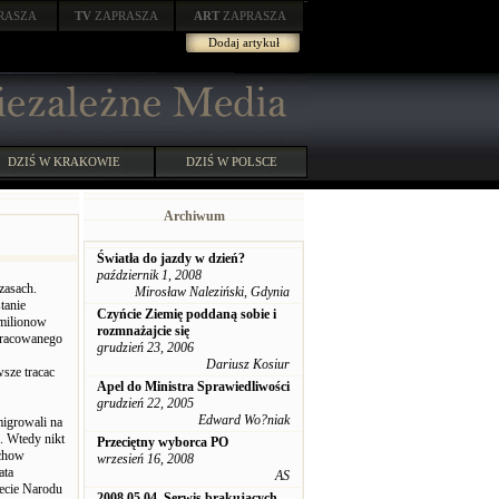
RASZA
TV
ZAPRASZA
ART
ZAPRASZA
Dodaj artykuł
DZIŚ W KRAKOWIE
DZIŚ W POLSCE
Archiwum
Światła do jazdy w dzień?
październik 1, 2008
zasach.
Mirosław Naleziński, Gdynia
tanie
Czyńcie Ziemię poddaną sobie i
 milionow
rozmnażajcie się
apracowanego
grudzień 23, 2006
Dariusz Kosiur
wsze tracac
Apel do Ministra Sprawiedliwości
grudzień 22, 2005
Edward Wo?niak
migrowali na
i. Wtedy nikt
Przeciętny wyborca PO
achow
wrzesień 16, 2008
ata
AS
iecie Narodu
2008.05.04. Serwis brakujących