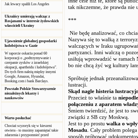
inne cele niż te, które są pub
Jak lewacy spalili Los Angeles
tak nikczemne, że prawda nie u
Ukraińcy umierają walcząc z
***
Rosjanami w interesie żydowskich
włascicieli Ukrainy
Nie będę analizować, co chci
Nazywa się to walką z terrory
Ujawnienie globalnej gospodarki
walczących w Iraku ugrupowań,
ludobójstwa w Gazie
partyzanci. Inni walczą o pozos
W raporcie oskarża ponad 60
korporacji o „podtrzymywanie i
usiłują wprowadzić w ramach 
czerpanie zysków z izraelskiej
bo nie chcą żyć wg kultury la
okupacji, apartheidu i ludobójstwa”.
Do tych firm należą między innymi
Google, Amazon, Hyundai,
Spróbuję jednak przeanalizować
Booking.com i bank Barclays.
lustracji.
Powstało Polskie Stowarzyszenie
Skąd nagle histeria lustracyj
niezależnych lekarzy i
Przecież to właśnie ta
niepodle
naukowców
połączeniu z aparatem władzy
Śmiem twierdzić, że jest to swo
związki z SB czy Moskwą.
Warto posłuchać
Jest to po prostu
walka o wpł
Chociaż scyzoryk się w kieszeni
Mosadu
. Cały problem polega
otwiera - to musimy zapamiętać takie
zdarzenia i przypomnieć przed
sposób próbować udokumentować,