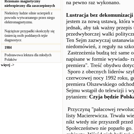
Rezonans magnetyczny
na pewno raz wykonano.
niebezpieczny dla zaszczepionych
Niektórzy ludzie silnie ucierpieli z
Lustracja bez dekomunizacji 
powodu wytwarzanego przez niego
jestem za nową ustawą, która w
elektromagnetyzmu.
jednak, aby tak ważny przepis
Najcięższe przypadki skończyły się
przedwyborczej walki polityczn
śmiercią osób poddanych tejże
Ten Sejm zazwyczaj ustanawia p
diagnostyce.
niedomówień, z reguły na szko
1984
Zastrzeżenia budzą też same o
Podstawowa lektura dla młodych
napisane w formie wywiadu- r
Polaków
premiera". Treść obydwu doty
więcej ->
Sporo z obecnych liderów szybk
czerwcowej nocy 1992 roku, 
premiera Olszewskiego odchodz
Sejmu wstąpił do telewizji i w
pytaniem:
Czyja będzie Polsk
Przyczyną "pałacowej rewolucj
listy Macierewicza. Trwała wie
nikt wtedy nie przyszedł przed
Społeczeństwo nie poparło go.