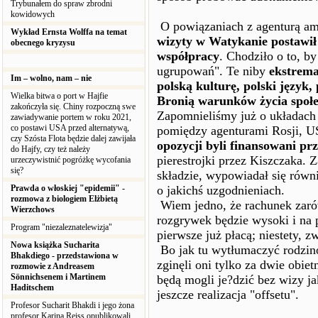
Trybunałem do spraw zbrodni
kowidowych
O powiązaniach z agenturą am
Wykład Ernsta Wolffa na temat
wizyty w Watykanie postawi
obecnego kryzysu
współpracy
. Chodziło o to, b
ugrupowań". Te niby
ekstrema
Im – wolno, nam – nie
polską kulturę, polski język,
Wielka bitwa o port w Hajfie
Bronią warunków życia społ
zakończyła się. Chiny rozpoczną swe
Zapomnieliśmy już o układach
zawiadywanie portem w roku 2021,
co postawi USA przed alternatywą,
pomiędzy agenturami Rosji, US
czy Szósta Flota będzie dalej zawijała
opozycji byli finansowani p
do Hajfy, czy też należy
pierestrojki przez Kiszczaka.
urzeczywistnić pogróżkę wycofania
się?
składzie, wypowiadał się równ
Prawda o włoskiej "epidemii" -
o jakichś uzgodnieniach.
rozmowa z biologiem Elżbietą
Wiem jedno, że rachunek zarów
Wierzchows
rozgrywek będzie wysoki i na p
Program "niezaleznatelewizja"
pierwsze już płacą; niestety, zw
Nowa książka Sucharita
Bo jak tu wytłumaczyć rodzin
Bhakdiego - przedstawiona w
zginęli oni tylko za dwie obiet
rozmowie z Andreasem
Sönnichsenem i Martinem
będą mogli je?dzić bez wizy ja
Haditschem
jeszcze realizacja "offsetu".
Profesor Sucharit Bhakdi i jego żona
profesor Karina Reiss opublikowali