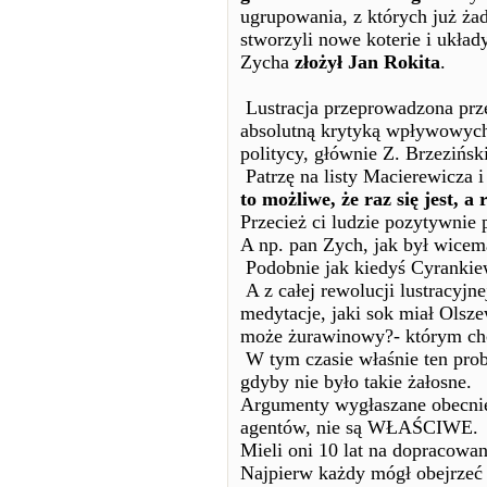
ugrupowania, z których już żad
stworzyli nowe koterie i układ
Zycha
złożył Jan Rokita
.
Lustracja przeprowadzona prze
absolutną krytyką wpływowych
politycy, głównie Z. Brzezińsk
Patrzę na listy Macierewicza i
to możliwe, że raz się jest, a
Przecież ci ludzie pozytywnie pr
A np. pan Zych, jak był wicema
Podobnie jak kiedyś Cyrankiewi
A z całej rewolucji lustracyjn
medytacje, jaki sok miał Olsz
może żurawinowy?- którym ch
W tym czasie właśnie ten pro
gdyby nie było takie żałosne.
Argumenty wygłaszane obecnie
agentów, nie są WŁAŚCIW
Mieli oni 10 lat na dopracowa
Najpierw każdy mógł obejrzeć 