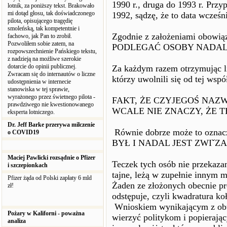
1990 r., druga do 1993 r. Przy
lotnik, za poniższy tekst. Brakowało
mi dotąd głosu, tak doświadczonego
1992, sądzę, że to data wcześn
pilota, opisującego tragędię
smoleńską, tak kompetentnie i
Zgodnie z założeniami obow
fachowo, jak Pan to zrobił.
Pozwoliłem sobie zatem, na
PODLEGAĆ OSOBY NADAL 
rozpowszechnienie Pańskiego tekstu,
z nadzieją na możliwe szerokie
dotarcie do opinii publicznej.
Za każdym razem otrzymując lis
Zwracam się do internautów o liczne
którzy uwolnili się od tej wspó
udostępnienia w internecie
stanowiska w tej sprawie,
wyrażonego przez świetnego pilota -
FAKT, ŻE CZYJEGOŚ NAZW
prawdziwego nie kwestionowanego
WCALE NIE ZNACZY, ŻE T
eksperta lotniczego.
Dr. Jeff Barke przerywa milczenie
Równie dobrze może to oznacz
o COVID19
BYŁ I NADAL JEST ZWIˇZ
Maciej Pawlicki rozsądnie o Pfizer
Teczek tych osób nie przekazan
i szczepionkach
tajne, leżą w zupełnie innym m
Pfizer żąda od Polski zapłaty 6 mld
Żaden ze złożonych obecnie pr
zł!
odstępuje, czyli kwadratura koł
Wnioskiem wynikającym z obu 
Pożary w Kaliforni - poważna
wierzyć politykom i popierają
analiza