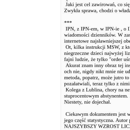
Jaki jest cel zawirowań, co si
Zwykła sprawa, chodzi o władz
***
IPN, z IPN-em, w IPN-ie , o 
wiadomości dzienników. W zas
internetowe najsławniejszej obe
Ot, kilka instrukcji MSW, z kt
niegrzeczne dzieci najwyżej li
fajni ludzie, że tylko "order u
Akurat znam inny obraz tej ins
och nie, nigdy nikt mnie nie ud
metoda, popatrz, może jutro to 
pozałatwiali, teraz tylko z nimi
Kolega z Lublina, chory na ner
stuprocentowym abstynentem. 
Niestety, nie dojechał.
Ciekawym dokumentem jest wst
jego część statystyczna. Autor 
NAJSZYBSZY WZROST LI