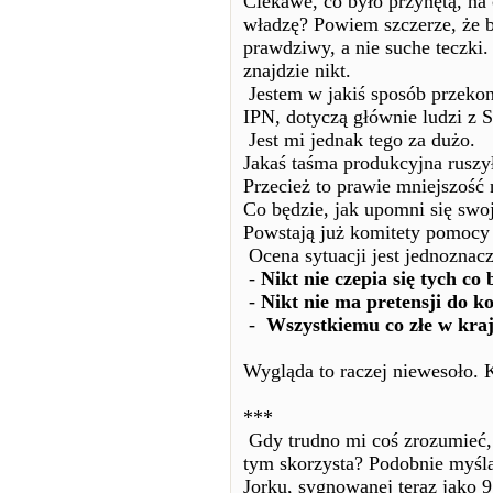
Ciekawe, co było przynętą, na 
władzę? Powiem szczerze, że b
prawdziwy, a nie suche teczki.
znajdzie nikt.
Jestem w jakiś sposób przekona
IPN, dotyczą głównie ludzi z
Jest mi jednak tego za dużo.
Jakaś taśma produkcyjna ruszy
Przecież to prawie mniejszość
Co będzie, jak upomni się swo
Powstają już komitety pomocy l
Ocena sytuacji jest jednoznac
-
Nikt nie czepia się tych co 
-
Nikt nie ma pretensji do 
-
Wszystkiemu co złe w kraj
Wygląda to raczej niewesoło. 
***
Gdy trudno mi coś zrozumieć, 
tym skorzysta? Podobnie myśl
Jorku, sygnowanej teraz jako 