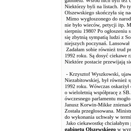
gabinetu. Wśród nich byli też c
Niektórzy byli na listach. Po 
Olszewskiego skończyła się n
Mimo wygłoszonego do narodu 
nie było wieców, petycji itp. 
sierpniu 1980? Po ogłoszeniu 
się zbytnią sympatią ludzi z S
niejszych poczynań. Lansował 
Zadałam sobie również trud prz
1992 roku. Są dosyć ciekawe rz
Niektóre postacie przewijają s
- Krzysztof Wyszkowski, ujaw
Niezabitowskiej, był również 
1992 roku. Wówczas oskarżył 
o wieloletnią współpracę z S
ówczesnego parlamentu mogło
Janusz Korwin-Mikke znienack
Została przegłosowana. Mini
do wykonania uchwały w termi
Jako ciekawostkę chciałabym
gabinetu Olszewskiego
w wyni