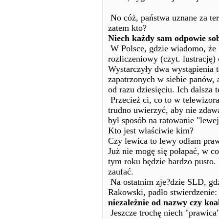
No cóż, państwa uznane za ter
zatem kto?
Niech każdy sam odpowie sob
W Polsce, gdzie wiadomo, że
rozliczeniowy (czyt. lustrację)
Wystarczyły dwa wystąpienia t
zapatrzonych w siebie panów, 
od razu dziesięciu. Ich dalsz
Przecież ci, co to w telewizora
trudno uwierzyć, aby nie zdawa
był sposób na ratowanie "lew
Kto jest właściwie kim?
Czy lewica to lewy odłam praw
Już nie mogę się połapać, w c
tym roku będzie bardzo pusto
zaufać.
Na ostatnim zje?dzie SLD, gdz
Rakowski, padło stwierdzenie:
niezależnie od nazwy czy koal
Jeszcze trochę niech "prawica"