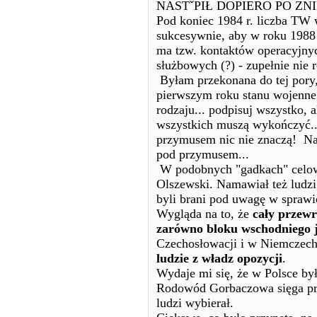
NASTˇPIŁ DOPIERO PO ZN
Pod koniec 1984 r. liczba TW w
sukcesywnie, aby w roku 1988 o
ma tzw. kontaktów operacyjnyc
służbowych (?) - zupełnie nie
Byłam przekonana do tej pory,
pierwszym roku stanu wojennego
rodzaju... podpisuj wszystko, a
wszystkich muszą wykończyć... 
przymusem nic nie znaczą! Na
pod przymusem...
W podobnych "gadkach" celowa
Olszewski. Namawiał też ludzi 
byli brani pod uwagę w spraw
Wygląda na to, że
cały przew
zarówno bloku wschodniego j
Czechosłowacji i w Niemczech
ludzie z władz opozycji
.
Wydaje mi się, że w Polsce by
Rodowód Gorbaczowa sięga prz
ludzi wybierał.