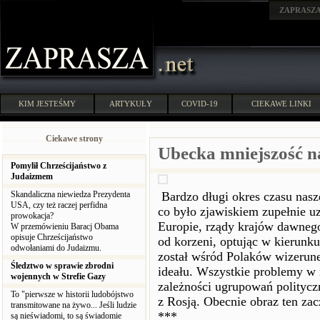
ZAPRASZ
KIM JESTEŚMY
ARTYKUŁY
COVID-19
CIEKAWE LINKI
Ciekawe strony
Ubecka mniejszość 
Pomylił Chrześcijaństwo z
Judaizmem
Skandaliczna niewiedza Prezydenta
Bardzo długi okres czasu nasz
USA, czy też raczej perfidna
co było zjawiskiem zupełnie u
prowokacja?
Europie, rządy krajów dawnego
W przemówieniu Baracj Obama
opisuje Chrześcijaństwo
od korzeni, optując w kierunk
odwołaniami do Judaizmu.
został wśród Polaków wizerune
Śledztwo w sprawie zbrodni
ideału. Wszystkie problemy w
wojennych w Strefie Gazy
zależności ugrupowań polityczn
To "pierwsze w historii ludobójstwo
z Rosją. Obecnie obraz ten zac
transmitowane na żywo... Jeśli ludzie
***
są nieświadomi, to są świadomie