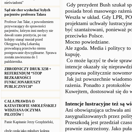
nieświadomi"
Gdy prezydent Bush szukał spr
Sąd nie chce wysłuchać byłych
posiada broń masowego rażenia
pacjentów profesora Talara
Weszła w układ. Gdy LPR, PO
Profesor Jan Talar, z powodzeniem
projektami uchwały lustracyjnej
przywracający do sprawności
być szantażowani, ponieważ 
pacjentów, którym inni medycy nie
przeciwko Polsce.
dawali szans przeżycia, po raz
kolejny stanąć musiał przed
Mocno powiedziane.
Okręgową Izbą Lekarską
Ale zgoda. Media i politycy to
prowadzącą przeciwko niemu
postępowanie dyscyplinarne. Sprawa
kupuję.
została zawieszona do 1
Co może łączyć te dwie sprawy
października.
intencje okazały się nieprawdz
ZBRODNICZY DRUK 3238 +
poprawna politycznie nowomo
REFERENDUM “STOP
BEZKARNOŚCI
Jak już powszechnie wiadomo,
FUNKCJONARIUSZY
rażenia. Ponadto z protokołów 
PUBLICZNYCH”
Kuwejtem, dostosował się do 
CAŁA PRAWDA O
Intencje lustracyjne też są
KATASTROFIE SMOLEŃSKIEJ
Ani obowiązująca uchwała ani 
WIDZIANA OCZYMA
PILOTÓW !
zasygnalizowanych przez poli
Przeszkodą jest przedział czas
Panie Kapitanie Jerzy Grzędzielski,
prawnie zastrzeżony. Jako puł
chylę czoła jako młodszy kolega