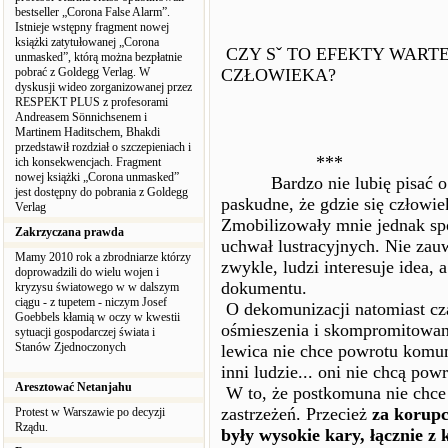
bestseller „Corona False Alarm”.
Istnieje wstępny fragment nowej
książki zatytułowanej „Corona
CZY Sˇ TO EFEKTY WART
unmasked”, którą można bezpłatnie
pobrać z Goldegg Verlag. W
CZŁOWIEKA?
dyskusji wideo zorganizowanej przez
RESPEKT PLUS z profesorami
Andreasem Sönnichsenem i
Martinem Haditschem, Bhakdi
przedstawił rozdział o szczepieniach i
***
ich konsekwencjach. Fragment
nowej książki „Corona unmasked”
Bardzo nie lubię pisać o lust
jest dostępny do pobrania z Goldegg
paskudne, że gdzie się człowie
Verlag
Zmobilizowały mnie jednak spo
Zakrzyczana prawda
uchwał lustracyjnych. Nie zauw
Mamy 2010 rok a zbrodniarze którzy
zwykle, ludzi interesuje idea,
doprowadzili do wielu wojen i
dokumentu.
kryzysu światowego w w dalszym
ciągu - z tupetem - niczym Josef
O dekomunizacji natomiast cz
Goebbels kłamią w oczy w kwestii
ośmieszenia i skompromitowani
sytuacji gospodarczej świata i
Stanów Zjednoczonych
lewica nie chce powrotu komuni
inni ludzie... oni nie chcą powr
Aresztować Netanjahu
W to, że postkomuna nie chce
zastrzeżeń. Przecież
za korupc
Protest w Warszawie po decyzji
Rządu.
były wysokie kary, łącznie z 