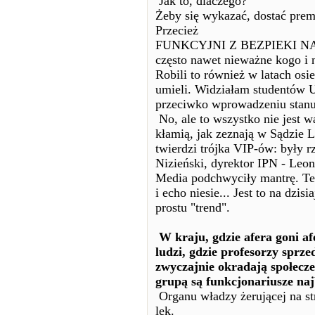
Jak to, dlaczego?
Żeby się wykazać, dostać premi
Przecież
FUNKCYJNI Z BEZPIEKI N
często nawet nieważne kogo i n
Robili to również w latach osie
umieli. Widziałam studentów 
przeciwko wprowadzeniu stanu
No, ale to wszystko nie jest 
kłamią, jak zeznają w Sądzie 
twierdzi trójka VIP-ów: były r
Nizieński, dyrektor IPN - Leon
Media podchwyciły mantrę. Te
i echo niesie... Jest to na dzi
prostu "trend".
W kraju, gdzie afera goni afe
ludzi, gdzie profesorzy sprz
zwyczajnie okradają społeczeń
grupą są funkcjonariusze na
Organu władzy żerującej na st
lęk.