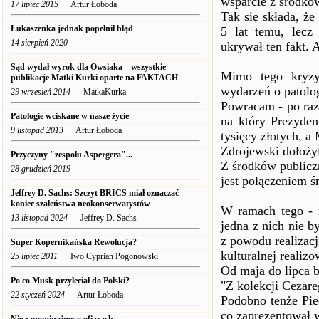
wsparcie z środkó
17 lipiec 2015
Artur Łoboda
Tak się składa, ż
Łukaszenka jednak popełnił błąd
5 lat temu, lecz
14 sierpień 2020
ukrywał ten fakt. 
Sąd wydał wyrok dla Owsiaka – wszystkie
Mimo tego kryzy
publikacje Matki Kurki oparte na FAKTACH
wydarzeń o patolo
29 wrzesień 2014
MatkaKurka
Powracam - po raz
Patologie wciskane w nasze życie
na który Prezyde
9 listopad 2013
Artur Łoboda
tysięcy złotych, a
Zdrojewski dołoży
Przyczyny "zespołu Aspergera"...
Z środków publiczn
28 grudzień 2019
jest połączeniem ś
Jeffrey D. Sachs: Szczyt BRICS miał oznaczać
koniec szaleństwa neokonserwatystów
W ramach tego - 
13 listopad 2024
Jeffrey D. Sachs
jedna z nich nie b
z powodu realizacj
Super Kopernikańska Rewolucja?
kulturalnej realiz
25 lipiec 2011
Iwo Cyprian Pogonowski
Od maja do lipca 
Po co Musk przyleciał do Polski?
"Z kolekcji Cezare
22 styczeń 2024
Artur Łoboda
Podobno tenże Piec
co zaprezentował 