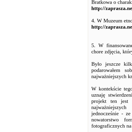
Bratkowa o charak
http://zaprasza.n
4. W Muzeum etnog
http://zaprasza.n
5. W finansowan
chore zdjęcia, któ
Było jeszcze kil
podarowałem sob
najważniejszych k
W kontekście teg
uznaję stwierdze
projekt ten jest
najważniejszyc
jednocześnie - ze
nowatorstwo for
fotograficznych na