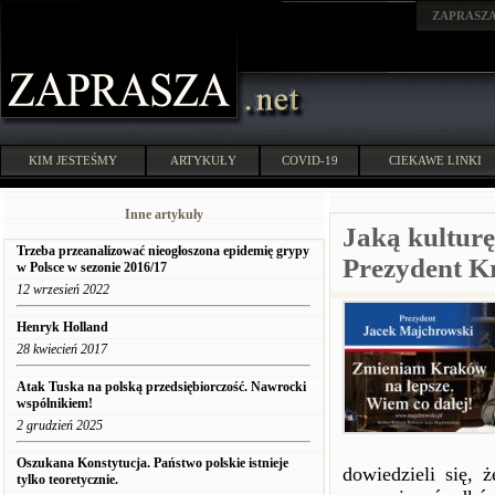
ZAPRASZ
KIM JESTEŚMY
ARTYKUŁY
COVID-19
CIEKAWE LINKI
Inne artykuły
Jaką kultur
Trzeba przeanalizować nieogłoszona epidemię grypy
Prezydent K
w Polsce w sezonie 2016/17
12 wrzesień 2022
Henryk Holland
28 kwiecień 2017
Atak Tuska na polską przedsiębiorczość. Nawrocki
wspólnikiem!
2 grudzień 2025
Oszukana Konstytucja. Państwo polskie istnieje
dowiedzieli się, 
tylko teoretycznie.