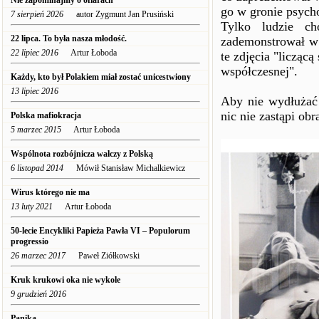
Nie zapominajmy o ofiarach
go w gronie psych
7 sierpień 2026
autor Zygmunt Jan Prusiński
Tylko ludzie ch
22 lipca. To była nasza młodość.
zademonstrował w
22 lipiec 2016
Artur Łoboda
te zdjęcia "liczącą
współczesnej".
Każdy, kto był Polakiem miał zostać unicestwiony
13 lipiec 2016
Aby nie wydłużać 
nic nie zastąpi obr
Polska mafiokracja
5 marzec 2015
Artur Łoboda
Wspólnota rozbójnicza walczy z Polską
6 listopad 2014
Mówił Stanisław Michalkiewicz
Wirus którego nie ma
13 luty 2021
Artur Łoboda
50-lecie Encykliki Papieża Pawła VI – Populorum
progressio
26 marzec 2017
Paweł Ziółkowski
Kruk krukowi oka nie wykole
9 grudzień 2016
Panika