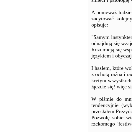
śmieci i patologię
A ponieważ ludzie 
zacytować kolejn
opisuje:
"Samym instynkte
odnajdują się wza
Rozumieją się ws
językiem i obycza
I hasłem, które wo
z ochotą raźna i ra
kretyni wszystkich
łączcie się! więc si
W piśmie do mnie
tendencyjnie (wyb
przesłałem Prezyd
Pozwolę sobie w
rzekomego "festiw