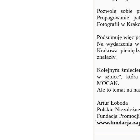
Pozwolę sobie p
Propagowanie pa
Fotografii w Krak
Podsumuję więc po
Na wydarzenia w 
Krakowa pieniędz
znalazły.
Kolejnym śmieciem
w sztuce", któr
MOCAK.
Ale to temat na na
Artur Łoboda
Polskie Niezależn
Fundacja Promocji
www.fundacja.zap