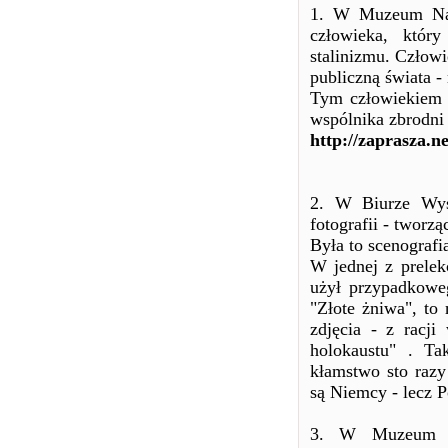
1. W Muzeum Nar
człowieka, któr
stalinizmu. Człowi
publiczną świata -
Tym człowiekiem 
wspólnika zbrodni 
http://zaprasza.n
2. W Biurze Wyst
fotografii - tworz
Była to scenografi
W jednej z prelek
użył przypadkoweg
"Złote żniwa", t
zdjęcia - z racji
holokaustu" . Ta
kłamstwo sto razy
są Niemcy - lecz P
3. W Muzeum Szt