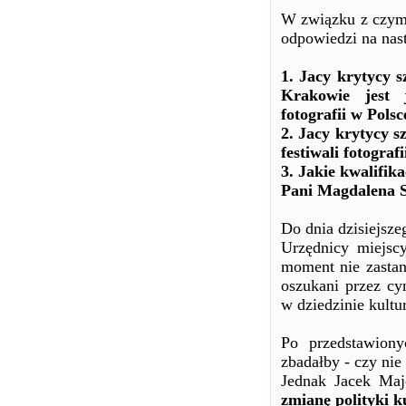
W związku z czym
odpowiedzi na nast
1. Jacy krytycy sz
Krakowie jest 
fotografii w Polsc
2. Jacy krytycy sz
festiwali fotograf
3. Jakie kwalifik
Pani Magdalena 
Do dnia dzisiejsze
Urzędnicy miejsc
moment nie zastano
oszukani przez cy
w dziedzinie kultu
Po przedstawion
zbadałby - czy ni
Jednak Jacek Maj
zmianę polityki k