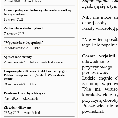
Zapobiegania Ch
29 maj 2020
Artur Łoboda
zgadzają się z tym
Ci sami podejrzani ludzie są właścicielami wielkiej
farmy i mediów
Nikt nie może zn
1 sierpień 2021
chorej osoby.
Każdy wirusolog p
Zanim włączę się do dyskusji
7 wrzesień 2019
"Nie w ten sposó
"Wypowiedzi o depopulacji"
tego i nie popełnia
23 październik 2020
hens
Cowan wyjaśnił,
Sprawdzone metody
udowadnianie 
23 sierpień 2017
Izabela Brodacka-Falzmann
przyczynowego, 
Gazprom płaci Ukrainie 3 mld $ za tranzyt gazu.
przetestować.
Polska dostaje marne 5,5 mln $. Wiecie dzięki
Ludzie chętnie o
komu?
zachorują w jedny
31 sierpień 2019
Alina
"Nie ma wirusol
Pandemia Covid była fałszywa…
którakolwiek z t
7 luty 2025
Kit Knightly
przyczyną choroby
Proszę więc nie p
Zło zidentyfikowane
powiedział.
28 luty 2019
Artur Łoboda