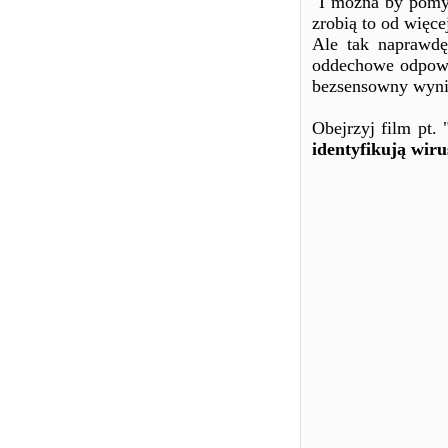
"I można by pomyś
zrobią to od więce
Ale tak naprawdę
oddechowe odpowia
bezsensowny wyni
Obejrzyj film pt.
identyfikują wiru