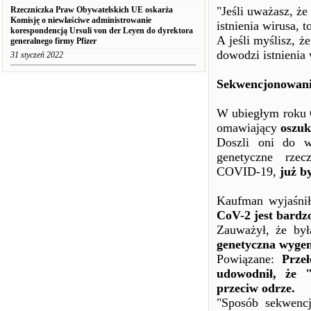
"Jeśli uważasz, ż
Rzeczniczka Praw Obywatelskich UE oskarża
Komisję o niewłaściwe administrowanie
istnienia wirusa, 
korespondencją Ursuli von der Leyen do dyrektora
A jeśli myślisz, ż
generalnego firmy Pfizer
dowodzi istnienia
31 styczeń 2022
Sekwencjonowani
W ubiegłym roku 
omawiający
oszuk
Doszli oni do w
genetyczne rzec
COVID-19,
już b
Kaufman wyjaśnił
CoV-2 jest bardz
Zauważył, że była
genetyczna wyg
Powiązane:
Prze
udowodnił, że 
przeciw odrze.
"Sposób sekwencj