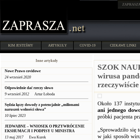
ZAPRASZ
KIM JESTEŚMY
ARTYKUŁY
COVID-19
CIEKAWE LINKI
Inne artykuły
SZOK NAUKO
Nowe Prawo covidowe
wirusa pand
24 wrzesień 2020
rzeczywiści
Odpowiednie dać rzeczy słowo
9 wrzesień 2012
Artur Łoboda
Około 137 instytu
Sędzia łączy dowody z potencjalnie „milionami
ani jednego dow
naruszeń wolności słowa”
10 lipiec 2023
próbki pacjenta p
JEDWABNE – WNIOSEK O PRZYWRÓCENIE
„Sprowadziło się t
EKSHUMACJI I PODPISY U MINISTRA
w jaki sposób wir
13 maj 2017
Ewa Kurek