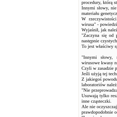
procedury, którą s
Innymi słowy, nie
materiału genetyc
W rzeczywistości
wirusa" - powiedz
Wyjaśnił, jak należ
"Zaczyna się od p
następnie czystych
To jest właściwy 
"Innymi słowy, n
wirusowe kwasy n
Czyli w zasadzie p
Jeśli użyją tej tec
Z jakiegoś powodu
laboratoriów nale
"Nie przeprowadza
Usuwają tylko res
inne cząsteczki.
Ale nie oczyszcza
prawdopodobnie o