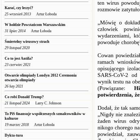
ten wirus powodu
Karać, czy leczyć?
rozmowie zatytuło
25 wrzesień 2013
Artur Łoboda
„Mówię o dokładn
W hołdzie Powstańcom Warszawskim
człowiek powin
31 lipiec 2014
Artur Łoboda
wydarzeniami, któ
powoduje chorobę
Śmiertelny wirusowy strach
29 listopad 2020
Cowan powiedział
Co to jest Antifa?
ramach wniosków
23 czerwiec 2021
opisującego izola
SARS-CoV-2 od ja
Otwarcie olimpiady Londyn 2012 Ceremonia
otwarcia olimpiady
wynik testu na o
26 luty 2021
(Powiązane:
H
potwierdzenia, ż
Co robi Donald Trump?
21 listopad 2024
Larry C. Johnson
Dodał, że tak sam
„Nigdy nie znalez
To PiS finansuje współczesnych szmalcowników w
kulturze
żaden wirus odry
19 marzec 2018
Artur Łoboda
nikogo chorego na 
powiedział, zauw
Dykta-tura