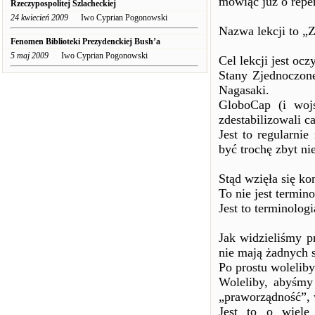
mówiąc już o reper
Rzeczypospolitej Szlacheckiej
24 kwiecień 2009
Iwo Cyprian Pogonowski
Nazwa lekcji to „
Fenomen Biblioteki Prezydenckiej Bush’a
5 maj 2009
Iwo Cyprian Pogonowski
Cel lekcji jest ocz
Stany Zjednoczone
Nagasaki.
GloboCap (i woj
zdestabilizowali c
Jest to regularni
być trochę zbyt nie
Stąd wzięła się ko
To nie jest termin
Jest to terminolog
Jak widzieliśmy pr
nie mają żadnych s
Po prostu woleliby
Woleliby, abyśmy
„praworządność”, w
Jest to o wiele