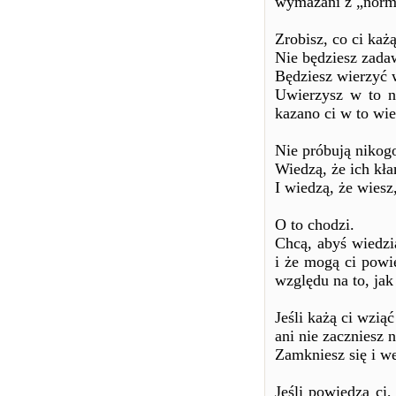
wymazani z „norm
Zrobisz, co ci każą
Nie będziesz zada
Będziesz wierzyć 
Uwierzysz w to ni
kazano ci w to wie
Nie próbują nikog
Wiedzą, że ich kł
I wiedzą, że wiesz
O to chodzi.
Chcą, abyś wiedzia
i że mogą ci powie
względu na to, jak
Jeśli każą ci wzią
ani nie zaczniesz 
Zamkniesz się i w
Jeśli powiedzą ci