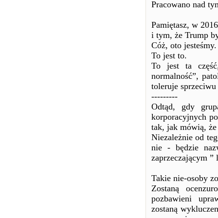
Pracowano nad tym 
Pamiętasz, w 2016
i tym, że Trump b
Cóż, oto jesteśmy.
To jest to.
To jest ta częś
normalność”, pato
toleruje sprzeciwu
---------
Odtąd, gdy grup
korporacyjnych pow
tak, jak mówią, że
Niezależnie od teg
nie - będzie na
zaprzeczającym ” 
Takie nie-osoby zo
Zostaną ocenzuro
pozbawieni upra
zostaną wykluczen