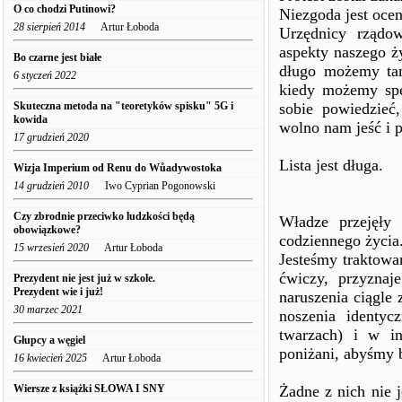
O co chodzi Putinowi?
Niezgoda jest oce
28 sierpień 2014
Artur Łoboda
Urzędnicy rządow
aspekty naszego 
Bo czarne jest białe
długo możemy tam
6 styczeń 2022
kiedy możemy spę
Skuteczna metoda na "teoretyków spisku" 5G i
sobie powiedzieć
kowida
wolno nam jeść i pi
17 grudzień 2020
Lista jest długa.
Wizja Imperium od Renu do Wůadywostoka
14 grudzień 2010
Iwo Cyprian Pogonowski
Czy zbrodnie przeciwko ludzkości będą
Władze przejęły 
obowiązkowe?
codziennego życia
15 wrzesień 2020
Artur Łoboda
Jesteśmy traktowa
ćwiczy, przyznaj
Prezydent nie jest już w szkole.
Prezydent wie i już!
naruszenia ciągle
30 marzec 2021
noszenia identy
twarzach) i w in
Głupcy a węgiel
poniżani, abyśmy b
16 kwiecień 2025
Artur Łoboda
Wiersze z książki SŁOWA I SNY
Żadne z nich nie 