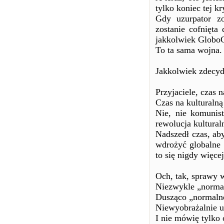
tylko koniec tej k
Gdy uzurpator z
zostanie cofnięt
jakkolwiek GloboC
To ta sama wojna.
Jakkolwiek zdecydu
Przyjaciele, czas 
Czas na kulturalną
Nie, nie komunist
rewolucja kultural
Nadszedł czas, aby
wdrożyć globalne
to się nigdy więce
Och, tak, sprawy w
Niezwykle „norma
Dusząco „normaln
Niewyobrażalnie u
I nie mówię tylko