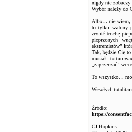
nigdy nie zobaczy 
Wybór należy do C
Albo… nie wiem,
to tylko szalony
zrobić trochę pie
pieprzonych wnę
ekstremistów” któ
Tak, będzie Cię t
musiał torturow
„zaprzeczać” wiru
To wszystko… moj
Wesołych totalitar
Źródło:
https://consentfa
CJ Hopkins