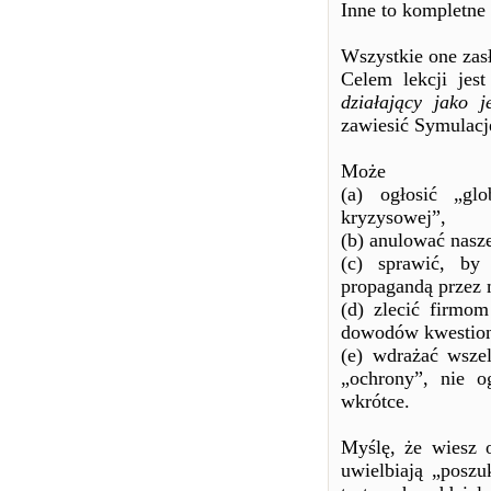
Inne to kompletne
Wszystkie one zas
Celem lekcji jes
działający jako j
zawiesić Symulację
Może
(a) ogłosić „gl
kryzysowej”,
(b) anulować nasz
(c) sprawić, by
propagandą przez 
(d) zlecić firmo
dowodów kwestion
(e) wdrażać wszel
„ochrony”, nie o
wkrótce.
Myślę, że wiesz o
uwielbiają „poszu