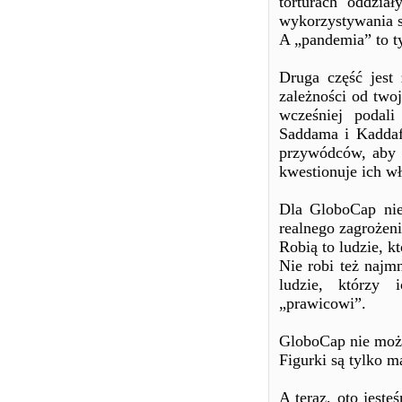
torturach oddzia
wykorzystywania s
A „pandemia” to ty
Druga część jest
zależności od two
wcześniej podal
Saddama i Kaddaf
przywódców, aby b
kwestionuje ich wł
Dla GloboCap nie 
realnego zagrożeni
Robią to ludzie, k
Nie robi też najmn
ludzie, którzy 
„prawicowi”.
GloboCap nie moż
Figurki są tylko m
A teraz, oto jest