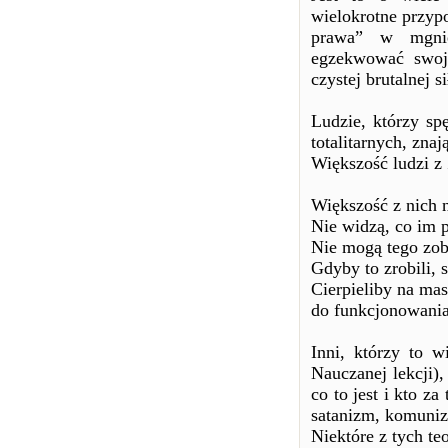
wielokrotne przy
prawa” w mgnie
egzekwować swoj
czystej brutalnej si
Ludzie, którzy sp
totalitarnych, znaj
Większość ludzi z 
Większość z nich 
Nie widzą, co im p
Nie mogą tego zoba
Gdyby to zrobili,
Cierpieliby na mas
do funkcjonowania
Inni, którzy to w
Nauczanej lekcji)
co to jest i kto z
satanizm, komuniz
Niektóre z tych te