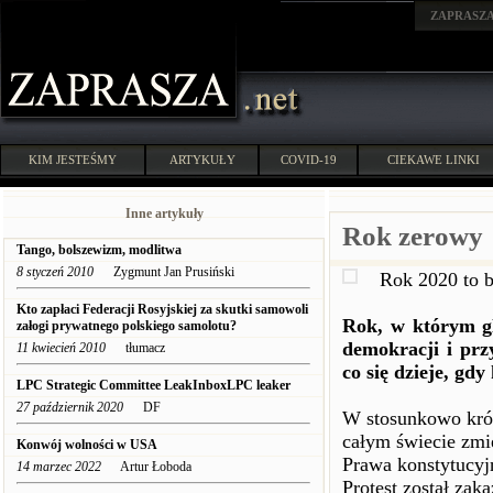
ZAPRASZ
KIM JESTEŚMY
ARTYKUŁY
COVID-19
CIEKAWE LINKI
Inne artykuły
Rok zerowy
Tango, bolszewizm, modlitwa
8 styczeń 2010
Zygmunt Jan Prusiński
Rok 2020 to 
Kto zapłaci Federacji Rosyjskiej za skutki samowoli
Rok, w którym glo
załogi prywatnego polskiego samolotu?
demokracji i prz
11 kwiecień 2010
tłumacz
co się dzieje, gd
LPC Strategic Committee LeakInboxLPC leaker
27 październik 2020
DF
W stosunkowo krót
całym świecie zmie
Konwój wolności w USA
Prawa konstytucyj
14 marzec 2022
Artur Łoboda
Protest został zaka