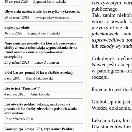
19 sierpień 2020
Zygmunt Jan Prusiński
rzeczywistym wir
publicznego.
Obywatelu możesz kraść, bo to tylko wykroczenie.
Tak, zanim niektór
30 wrzesień 2014
www.polskawalczaca.com
wirus, z powodu k
przyczynił się d
Sople przy oknie
jakiekolwiek aut
16 maj 2020
Zygmunt Jan Prusiński
usprawiedliwia to
Najważniejsze powody, dla których pracownicy
lub szkody wyrząd
służby zdrowia odmawiają wypowiadania się na
temat urazów i śmierci spowodowanych
szczepionką
Cokolwiek myślisz 
31 grudzień 2021
Lance D Johnson
Nawet jeśli akcept
w patologiczno-to
Fidel Castro -ponad 50 lat w służbie rewolucji
rodzaju.
8 maj 2009
Dawid Jakubowski
Kto to jest "Państwo"?
Pojęcie to jest dos
4 marzec 2015
Artur Łoboda
GloboCap nie jest 
List otwarty polskich lekarzy, naukowców i
Wiedzą dokładnie, 
pracowników służby zdrowia do polskich władz
oraz mediów
22 październik 2020
Lekcja o tym, kto j
Dla studentów hist
Konstytucja 3 maja 1791, czyli koniec Polskiej