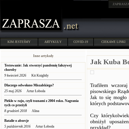
ZAPRASZ
KIM JESTEŚMY
ARTYKUŁY
COVID-19
CIEKAWE LINKI
Inne artykuły
Jak Kuba Bo
Testowanie: Jak stworzyć pandemię fałszywej
choroby
9 kwiecień 2026
Kit Knightly
Trafiłem wczora
Dlaczego odwołano Miszalskiego?
pisowskiego Rząd
25 maj 2026
Artur Łoboda
Jak to się mogło 
Piekło w raju, czyli tsunami z 2004 roku. Nagrania
których podstawow
tych co przeżyli
8 grudzień 2018
Alina
Czy którykolwie
Batalie o aborcje
obniżył uposaże
5 październik 2016
Artur Łoboda
przykład?