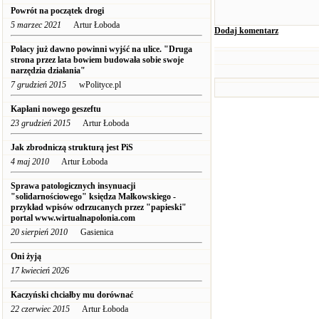
Powrót na początek drogi
5 marzec 2021
Artur Łoboda
Dodaj komentarz
Polacy już dawno powinni wyjść na ulice. "Druga
strona przez lata bowiem budowała sobie swoje
narzędzia działania"
7 grudzień 2015
wPolityce.pl
Kapłani nowego geszeftu
23 grudzień 2015
Artur Łoboda
Jak zbrodniczą strukturą jest PiS
4 maj 2010
Artur Łoboda
Sprawa patologicznych insynuacji
"solidarnościowego" księdza Małkowskiego -
przykład wpisów odrzucanych przez "papieski"
portal www.wirtualnapolonia.com
20 sierpień 2010
Gasienica
Oni żyją
17 kwiecień 2026
Kaczyński chciałby mu dorównać
22 czerwiec 2015
Artur Łoboda