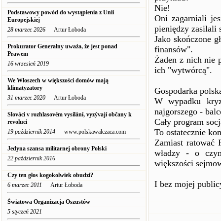
Nie!
Podstawowy powód do wystąpienia z Unii
Oni zagarniali j
Europejskiej
pieniędzy zasilali
28 marzec 2026
Artur Łoboda
Jako skończone gł
Prokurator Generalny uważa, że jest ponad
finansów".
Prawem
Żaden z nich nie p
16 wrzesień 2019
ich "wytwórcą".
We Włoszech w większości domów mają
klimatyzatory
Gospodarka polska
31 marzec 2020
Artur Łoboda
W wypadku kryz
najgorszego - bal
Slováci v rozhlasovém vysílání, vyzývají občany k
Cały program socja
revoluci
To ostatecznie ko
19 październik 2014
www.polskawalczaca.com
Zamiast ratować P
Jedyna szansa militarnej obrony Polski
władzy - o czym
22 październik 2016
większości sejmow
Czy ten głos kogokolwiek obudzi?
I bez mojej public
6 marzec 2011
Artur Łoboda
Światowa Organizacja Oszustów
5 styczeń 2021