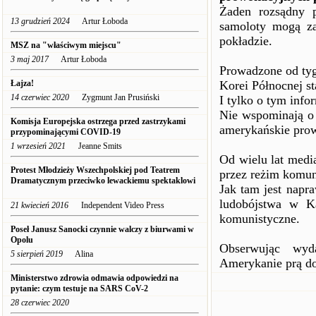
Żaden rozsądny p
13 grudzień 2024
Artur Łoboda
samoloty mogą za
pokładzie.
MSZ na "właściwym miejscu"
3 maj 2017
Artur Łoboda
Prowadzone od ty
Łajza!
Korei Północnej st
14 czerwiec 2020
Zygmunt Jan Prusiński
I tylko o tym info
Nie wspominają o 
Komisja Europejska ostrzega przed zastrzykami
amerykańskie pro
przypominającymi COVID-19
1 wrzesień 2021
Jeanne Smits
Od wielu lat medi
Protest Młodzieży Wszechpolskiej pod Teatrem
przez reżim komun
Dramatycznym przeciwko lewackiemu spektaklowi
Jak tam jest napr
ludobójstwa w Ka
21 kwiecień 2016
Independent Video Press
komunistyczne.
Poseł Janusz Sanocki czynnie walczy z biurwami w
Opolu
Obserwując wyd
5 sierpień 2019
Alina
Amerykanie prą d
Ministerstwo zdrowia odmawia odpowiedzi na
pytanie: czym testuje na SARS CoV-2
28 czerwiec 2020