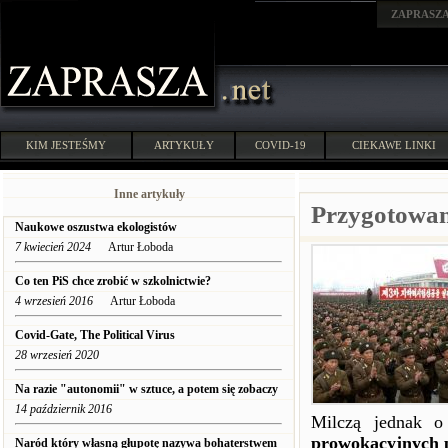
ZAPRASZ
KIM JESTEŚMY
ARTYKUŁY
COVID-19
CIEKAWE LINKI
Inne artykuły
Przygotowan
Naukowe oszustwa ekologistów
7 kwiecień 2024
Artur Łoboda
Co ten PiS chce zrobić w szkolnictwie?
4 wrzesień 2016
Artur Łoboda
Covid-Gate, The Political Virus
28 wrzesień 2020
Na razie "autonomii" w sztuce, a potem się zobaczy
14 październik 2016
Milczą jednak 
prowokacyjnych p
Naród który własną głupotę nazywa bohaterstwem