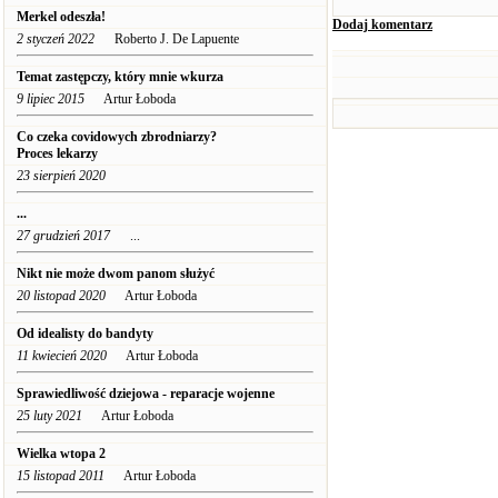
Merkel odeszła!
Dodaj komentarz
2 styczeń 2022
Roberto J. De Lapuente
Temat zastępczy, który mnie wkurza
9 lipiec 2015
Artur Łoboda
Co czeka covidowych zbrodniarzy?
Proces lekarzy
23 sierpień 2020
...
27 grudzień 2017
...
Nikt nie może dwom panom służyć
20 listopad 2020
Artur Łoboda
Od idealisty do bandyty
11 kwiecień 2020
Artur Łoboda
Sprawiedliwość dziejowa - reparacje wojenne
25 luty 2021
Artur Łoboda
Wielka wtopa 2
15 listopad 2011
Artur Łoboda