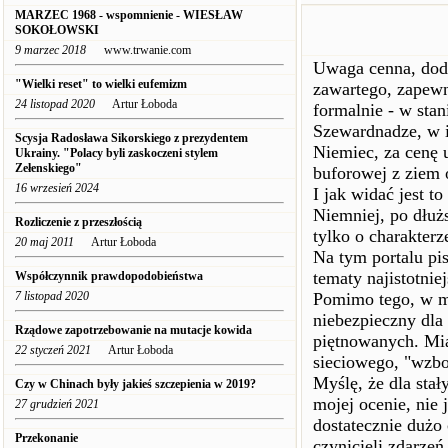
MARZEC 1968 - wspomnienie - WIESŁAW
SOKOŁOWSKI
9 marzec 2018
www.trwanie.com
Uwaga cenna, doda
"Wielki reset" to wielki eufemizm
zawartego, zapewne
24 listopad 2020
Artur Łoboda
formalnie - w stan
Szewardnadze, w 
Scysja Radosława Sikorskiego z prezydentem
Niemiec, za cenę
Ukrainy. "Polacy byli zaskoczeni stylem
Zełenskiego"
buforowej z ziem 
16 wrzesień 2024
I jak widać jest t
Niemniej, po dłuż
Rozliczenie z przeszłością
tylko o charakterz
20 maj 2011
Artur Łoboda
Na tym portalu pis
tematy najistotniej
Współczynnik prawdopodobieństwa
7 listopad 2020
Pomimo tego, w mo
niebezpieczny dla 
Rządowe zapotrzebowanie na mutacje kowida
piętnowanych. Mia
22 styczeń 2021
Artur Łoboda
sieciowego, "wzbo
Myślę, że dla sta
Czy w Chinach były jakieś szczepienia w 2019?
mojej ocenie, nie 
27 grudzień 2021
dostatecznie dużo
Przekonanie
czynicieli zdarze