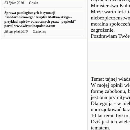
23 lipiec 2010
Goska
Ministerstwa Kultu
Może warto też i 
Sprawa patologicznych insynuacji
niebezpieczeństwo
"solidarnościowego" księdza Małkowskiego -
przykład wpisów odrzucanych przez "papieski"
moralna społeczeń
portal www.wirtualnapolonia.com
zagrożenie.
20 sierpień 2010
Gasienica
Pozdrawiam Twórc
Temat tajnej władz
W mojej opinii wi
formę zabobonu, 
jest ona prymityw
Dlatego ja - w nie
uporządkować każ
10 lat temu był to
Dziś jest ich wiel
tematem.