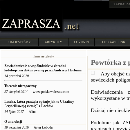
ZAPRASZ
KIM JESTEŚMY
ARTYKUŁY
COVID-19
CIEKAWE LINKI
Inne artykuły
Powtórka z p
Zawiadomienie o współudziale w zbrodni
ludobójstwa dokonywanej przez Andrzeja Horbana
Aby obejść us
14 grudzień 2020
sowieckich polig
Tuczenie nierogacizny
Doświadczenia z
27 sierpień 2014
www.polskawalczaca.com
wykorzystane w tr
Laszka, która przeżyła opisuje jak to Ukraińcy
"czyścili swoją ziemię" z Lachów
Dzisiaj niemieckie
14 lipiec 2017
Alina
O anoreksji
Podobnie jak ZS
10 wrzesień 2016
Artur Łoboda
granicach i przyj