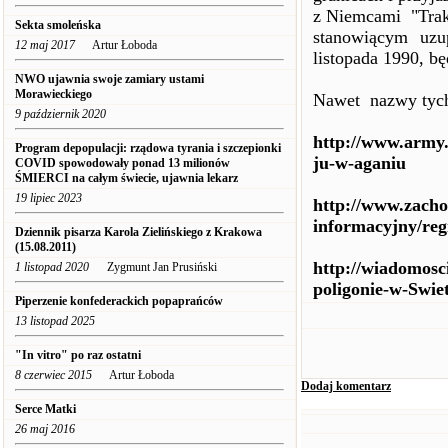
z Niemcami "Trak
Sekta smoleńska
stanowiącym uzu
12 maj 2017
Artur Łoboda
listopada 1990, b
NWO ujawnia swoje zamiary ustami
Morawieckiego
Nawet nazwy tyc
9 październik 2020
http://www.army.
Program depopulacji: rządowa tyrania i szczepionki
ju-w-aganiu
COVID spowodowały ponad 13 milionów
ŚMIERCI na całym świecie, ujawnia lekarz
19 lipiec 2023
http://www.zacho
informacyjny/reg
Dziennik pisarza Karola Zielińskiego z Krakowa
(15.08.2011)
http://wiadomosc
1 listopad 2020
Zygmunt Jan Prusiński
poligonie-w-Swiet
Piperzenie konfederackich popaprańców
13 listopad 2025
"In vitro" po raz ostatni
8 czerwiec 2015
Artur Łoboda
Dodaj komentarz
Serce Matki
26 maj 2016