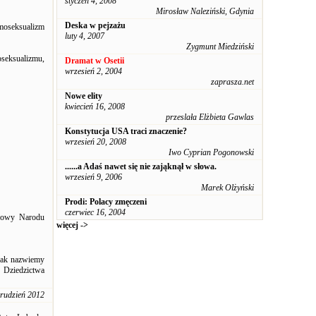
styczeń 4, 2008
Mirosław Naleziński, Gdynia
Deska w pejzażu
moseksualizm
luty 4, 2007
Zygmunt Miedziński
seksualizmu,
Dramat w Osetii
wrzesień 2, 2004
zaprasza.net
Nowe elity
kwiecień 16, 2008
przeslała Elżbieta Gawlas
Konstytucja USA traci znaczenie?
wrzesień 20, 2008
Iwo Cyprian Pogonowski
......a Adaś nawet się nie zająknął w słowa.
wrzesień 9, 2006
Marek Olżyński
Prodi: Polacy zmęczeni
czerwiec 16, 2004
dnowy Narodu
więcej ->
 jak nazwiemy
 Dziedzictwa
rudzień 2012