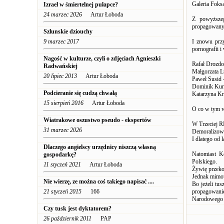
Galeria Foks
Izrael w śmiertelnej pułapce?
24 marzec 2026
Artur Łoboda
Z powyższeg
propagowany j
Szlunskie dziouchy
9 marzec 2017
I znowu przy
pornografii i
Nagość w kulturze, czyli o zdjęciach Agnieszki
Rafał Drozdo
Radwańskiej
Małgorzata L
20 lipiec 2013
Artur Łoboda
Paweł Susid 
Dominik Kur
Podcieranie się cudzą chwałą
Katarzyna Kr
15 sierpień 2016
Artur Łoboda
O co w tym w
Wiatrakowe oszustwo pseudo - ekspertów
W Trzeciej RP
31 marzec 2026
Demoralizowa
I dlatego od 
Dlaczego angielscy urzędnicy niszczą własną
Natomiast K
gospodarkę?
Polskiego.
11 styczeń 2021
Artur Łoboda
Żywię przekon
Jednak mimowo
Nie wierzę, ze można coś takiego napisać ....
Bo jeżeli tu
21 styczeń 2015
166
propagowani
Narodowego 
Czy tusk jest dyktatorem?
26 październik 2011
PAP