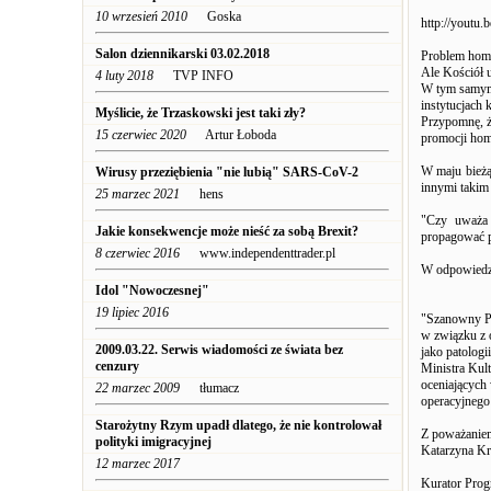
10 wrzesień 2010
Goska
http://yout
Salon dziennikarski 03.02.2018
Problem homo
Ale Kościół 
4 luty 2018
TVP INFO
W tym samym 
instytucjach 
Myślicie, że Trzaskowski jest taki zły?
Przypomnę, ż
15 czerwiec 2020
Artur Łoboda
promocji hom
W maju bieżą
Wirusy przeziębienia "nie lubią" SARS-CoV-2
innymi takim
25 marzec 2021
hens
"Czy uważa 
Jakie konsekwencje może nieść za sobą Brexit?
propagować p
8 czerwiec 2016
www.independenttrader.pl
W odpowiedzi 
Idol "Nowoczesnej"
19 lipiec 2016
"Szanowny P
w związku z 
2009.03.22. Serwis wiadomości ze świata bez
jako patolog
cenzury
Ministra Kul
oceniającyc
22 marzec 2009
tłumacz
operacyjnego
Starożytny Rzym upadł dlatego, że nie kontrolował
Z poważanie
polityki imigracyjnej
Katarzyna Kr
12 marzec 2017
Kurator Pro