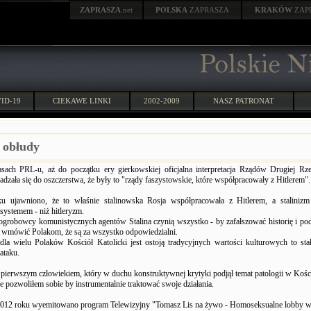
ZAPRASZA
.net
POLSKA
ZAPRASZA
KRAKÓW
ZAP
ID-19
CIEKAWE LINKI
2002-2009
NASZ PATRONAT
 obłudy
sach PRL-u, aż do początku ery gierkowskiej oficjalna interpretacja Rządów Drugiej Rze
dzała się do oszczerstwa, że były to "rządy faszystowskie, które współpracowały z Hitlerem".
u ujawniono, że to właśnie stalinowska Rosja współpracowała z Hitlerem, a stalinizm 
systemem - niż hitleryzm.
grobowcy komunistycznych agentów Stalina czynią wszystko - by zafałszować historię i pod
 wmówić Polakom, że są za wszystko odpowiedzialni.
la wielu Polaków Kościół Katolicki jest ostoją tradycyjnych wartości kulturowych to sta
ataku.
pierwszym człowiekiem, który w duchu konstruktywnej krytyki podjął temat patologii w Kości
e pozwoliłem sobie by instrumentalnie traktować swoje działania.
012 roku wyemitowano program Telewizyjny "Tomasz Lis na żywo - Homoseksualne lobby w