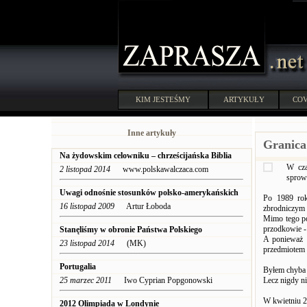
KIM JESTEŚMY
ARTYKUŁY
COV
Inne artykuły
Granica
Na żydowskim celowniku – chrześcijańska Biblia
W cza
2 listopad 2014
www.polskawalczaca.com
sprowa
Uwagi odnośnie stosunków polsko-amerykańskich
Po 1989 rok
16 listopad 2009
Artur Łoboda
zbrodniczym 
Mimo tego po
przodkowie -
Stanęliśmy w obronie Państwa Polskiego
A ponieważ d
23 listopad 2014
(MK)
przedmiotem 
Portugalia
Byłem chyba 
25 marzec 2011
Iwo Cyprian Popgonowski
Lecz nigdy ni
W kwietniu 2
2012 Olimpiada w Londynie