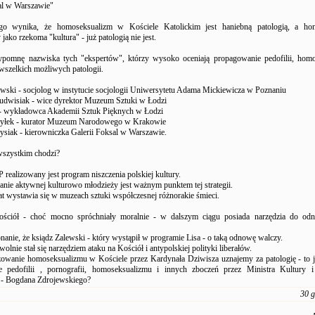
al w Warszawie"
o wynika, że homoseksualizm w Kościele Katolickim jest haniebną patologią, a ho
ako rzekoma "kultura" - już patologią nie jest.
pomnę nazwiska tych "ekspertów", którzy wysoko oceniają propagowanie pedofilii, homo
 wszelkich możliwych patologii.
wski - socjolog w instytucie socjologii Uniwersytetu Adama Mickiewicza w Poznaniu
udwisiak - wice dyrektor Muzeum Sztuki w Łodzi
- wykładowca Akademii Sztuk Pięknych w Łodzi
yłek - kurator Muzeum Narodowego w Krakowie
ysiak - kierowniczka Galerii Foksal w Warszawie.
szystkim chodzi?
 realizowany jest program niszczenia polskiej kultury.
nie aktywnej kulturowo młodzieży jest ważnym punktem tej strategii.
lat wystawia się w muzeach sztuki współczesnej różnorakie śmieci.
ościół - choć mocno spróchniały moralnie - w dalszym ciągu posiada narzędzia do o
anie, że ksiądz Zalewski - który wystąpił w programie Lisa - o taką odnowę walczy.
lnie stał się narzędziem ataku na Kościół i antypolskiej polityki liberałów.
szowanie homoseksualizmu w Kościele przez Kardynała Dziwisza uznajemy za patologię - to
e pedofilii , pornografii, homoseksualizmu i innych zboczeń przez Ministra Kultury i
- Bogdana Zdrojewskiego?
30 g