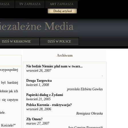
RASZA
TV
ZAPRASZA
ART
ZAPRASZA
Dodaj artykuł
DZIŚ W KRAKOWIE
DZIŚ W POLSCE
Archiwum
Nie bedzie Niemiec plul nam w twarz...
czypospolitej
wrzesień 26, 2007
.
Druga Targowica
był bardziej
kwiecień 1, 2008
przeslala Elzbieta Gawlas
obnie jak ich
Papieski dialog z Żydami
kwiecień 21, 2005
ł się częstym
Polska Kuronia - reaktywacja?
wrzesień 28, 2006
ele.
Remigiusz Okraska
Zły Omen?
marzec 27, 2007
 Kościele?"
Iwo Cyprian Pogonowski