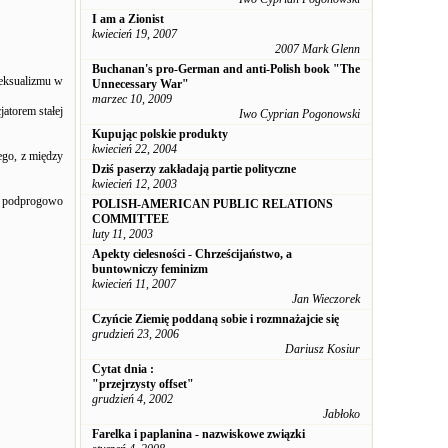
I am a Zionist
kwiecień 19, 2007
2007 Mark Glenn
Buchanan's pro-German and anti-Polish book "The
seksualizmu w
Unnecessary War"
marzec 10, 2009
atorem stałej
Iwo Cyprian Pogonowski
Kupując polskie produkty
kwiecień 22, 2004
ego, z między
Dziś paserzy zakładają partie polityczne
kwiecień 12, 2003
i podprogowo
POLISH-AMERICAN PUBLIC RELATIONS
COMMITTEE
luty 11, 2003
Apekty cielesności - Chrześcijaństwo, a
buntowniczy feminizm
kwiecień 11, 2007
Jan Wieczorek
Czyńcie Ziemię poddaną sobie i rozmnażajcie się
grudzień 23, 2006
Dariusz Kosiur
Cytat dnia :
"przejrzysty offset"
grudzień 4, 2002
Jabłoko
Farelka i paplanina - nazwiskowe związki