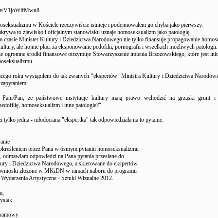
u.be/V1joWlfMwu8
seksualizmu w Kościele rzeczywiście istnieje i podejmowałem go chyba jako pierwszy.
ukrywa to zjawisko i oficjalnym stanowisku uznaje homoseksualizm jako patologię.
czasie Minister Kultury i Dziedzictwa Narodowego nie tylko finansuje propagowanie homo
kultury, ale hojnie płaci za eksponowanie pedofilii, pornografii i wszelkich możliwych patologii.
e ogromne środki finansowe otrzymuje Stowarzyszenie imienia Brzozowskiego, które jest inicj
oseksualizmu.
cego roku wystąpiłem do tak zwanych "ekspertów" Ministra Kultury i Dziedzictwa Narodow
 zapytaniem:
Pani/Pan, że państwowe instytucje kultury mają prawo wchodzić na grząski grunt 
edofilię, homoseksualizm i inne patologie?"
tylko jedna - młodociana "ekspertka" tak odpowiedziała na to pytanie:
anie
określeniem przez Pana w ósmym pytaniu homoseksualizmu
ii, odmawiam odpowiedzi na Pana pytania przesłane do
tury i Dziedzictwa Narodowego, a skierowane do ekspertów
h wnioski złożone w MKiDN w ramach naboru do programu
 Wydarzenia Artystyczne - Sztuki Wizualne 2012.
m,
ysiak
gramowy