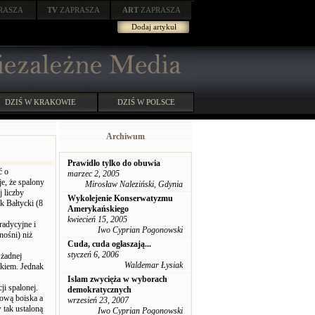
RASZA
TV
ZAPRASZA
ART
ZAPRASZA
Dodaj artykuł
DZIŚ W KRAKOWIE
DZIŚ W POLSCE
Archiwum
Prawidło tylko do obuwia
ć o
marzec 2, 2005
e, że spalony
Mirosław Naleziński, Gdynia
 liczby
Wykolejenie Konserwatyzmu
k Bałtycki (8
Amerykańskiego
kwiecień 15, 2005
radycyjne i
Iwo Cyprian Pogonowski
nośni) niż
Cuda, cuda ogłaszają...
styczeń 6, 2006
 żadnej
Waldemar Łysiak
tkiem. Jednak
Islam zwycięża w wyborach
ji spalonej.
demokratycznych
ową boiska a
wrzesień 23, 2007
 tak ustaloną
Iwo Cyprian Pogonowski