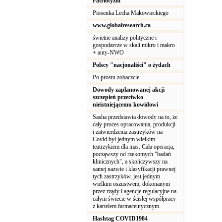
Patriotyzm
Piosenka Lecha Makowieckiego
www.globalresearch.ca
świetne analizy polityczne i
gospodarcze w skali mikro i makro
+ anty-NWO
Polscy "nacjonaliści" o żydach
Po prostu zobaczcie
Dowody zaplanowanej akcji
szczepień przeciwko
nieistniejącemu kowidowi
Sasha przedstawia dowody na to, że
cały proces opracowania, produkcji
i zatwierdzenia zastrzyków na
Covid był jednym wielkim
teatrzykiem dla mas. Cała operacja,
począwszy od rzekomych "badań
klinicznych", a skończywszy na
samej nazwie i klasyfikacji prawnej
tych zastrzyków, jest jednym
wielkim oszustwem, dokonanym
przez rządy i agencje regulacyjne na
całym świecie w ścisłej współpracy
z kartelem farmaceutycznym.
Hashtag COVID1984