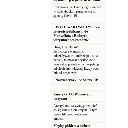
wywołane jest przez szczepionki
Przemówienie Thierry’ego Baudeta
w holenderskim parlamencie nt.
agendy Covid-19
LIST OTWARTY-PETYCJA w
interesie publicznym do
Marszałków i Radnych
wszystkich województw
Drogi Czytelniku!
Jeśli chcesz wzmocnić
oddziaływanie poniższego pisma-
petycji, to możesz wysłać takie
samo albo podobne pismo-petycję
od siebie lub większej liczby osób
lub od organizacji.
"Norymberga 2" w Sejmie RP
Ameryka: Od Wolności do
faszyzmu
Amerykanie zaczynają rozumieć -
co się dzieje z ich krajem. O tym
mówi film pod wskazanym
linkiem.
Między piekłem a niebem -