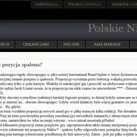
ZAPRASZA
.net
POLSKA
ZAPRASZA
KRAKÓW
ZAP
ID-19
CIEKAWE LINKI
2002-2009
NASZ PATRONAT
 pozycja spalona?
dzorująca reguły obowiązujące w piłce nożnej International Board będzie w lutym dyskutowa
ucyjnej zmianie przepisu o spalonym. Propozycja wysunięta przez federację walijską przewiduj
zdywany tylko w polu karnym. Miałoby to uatrakcyjnić grę i pozwolić na zdobywanie większej
ki sędzia Jacek Granat uważa, że ta propozycja ma nikłe szanse na zatwierdzenie.*** - Dzienni
5).
yby dawniej wymyślono (załóżmy) bardziej logiczne przepisy, to dzisiaj byłyby uznawane za t
y je zmienić na... obecnie obowiązujące. Gdyby wśród działaczy było więcej granatów (w prze
w... Ba, gdyby...
lat temu wysłałem propozycję nowych zasad gry w piłkę nożną do kilku redakcji. Nie dostałem
Parę lat temu powtórzyłem procedurę rozesłania (po niewielkich zmianach) z identycznym sku
rnetu, zamieściłem ów tekst na mojej witrynie - www.mirnal.neostrada.pl/futbol.
 kilkunastu propozycji zmian przepisów gry, zaproponowałem także zmianę interpretacji pozyc
owicie odmiennie niż propozycja Walów* - spalony byłby odgwizdywany pomiędzy linią środk
inią pola karnego (obustronnie przedłużoną do linii autowych). Zatem - jeśli już piłka wejdzie w