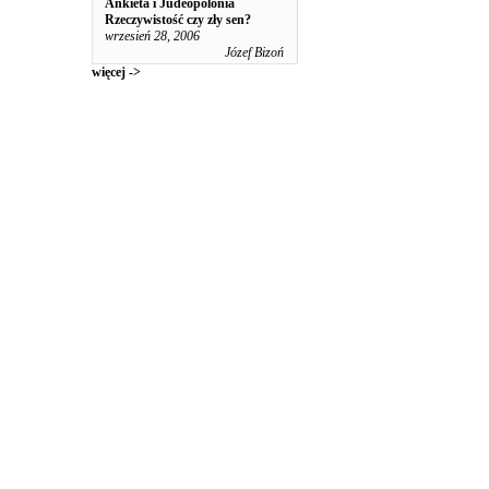
Ankieta i Judeopolonia
Rzeczywistość czy zły sen?
wrzesień 28, 2006
Józef Bizoń
więcej ->