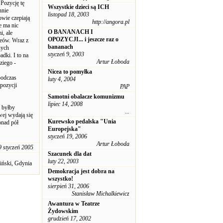
Pozycję tę
Wszystkie dzieci są ICH
nnie
listopad 18, 2003
owie czepiają
http://angora.pl
e ma nic
O BANANACH I
i, ale
OPOZYCJI... i jeszcze raz o
deów. Wraz z
bananach
nych
styczeń 9, 2003
dki. I to na
Artur Łoboda
ziego -
Nicea to pomyłka
podczas
luty 4, 2004
pozycji
PAP
Samotni obalacze komunizmu
lipiec 14, 2008
, byłby
...
wej wydają się
Kurewsko pedalska "Unia
onad pół
Europejska"
styczeń 19, 2006
Artur Łoboda
9 styczeń 2005
Szacunek dla dat
luty 22, 2003
iński, Gdynia
Demokracja jest dobra na
wszystko!
sierpień 31, 2006
Stanisław Michalkiewicz
Awantura w Teatrze
Żydowskim
grudzień 17, 2002