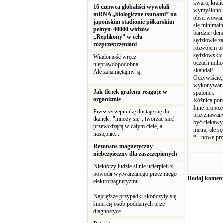
kwartę krań
16 czerwca globaliści wywołali
wymyślono, a
mRNA „biologiczne tsunami” na
obserwowane 
japońskim stadionie piłkarskim
się minimaln
pełnym 40000 widzów –
bardziej dem
„Replikony” w celu
sędziowie za
rozprzestrzeniani
rozwojem te
sędziowskich
Wiadomość wręcz
oczach milio
nieprawdopodobna.
skandal!
Ale zapamiętajmy ją.
Oczywiście,
wykonywania
Jak tlenek grafenu reaguje w
spalonej.
organizmie
Różnica pomi
Inne propozy
Przez szczepionkę dostaje się do
przyznawany 
tkanek i "mnoży się", tworząc sieć
być ciekawym
przewodzącą w całym ciele, a
metra, ale sę
następnie...
* - nowe pro
Rezonans magnetyczny
niebezpieczny dla zaszczepionych
Niektórzy ludzie silnie ucierpieli z
powodu wytwarzanego przez niego
Dodaj koment
elektromagnetyzmu.
Najcięższe przypadki skończyły się
śmiercią osób poddanych tejże
diagnostyce.