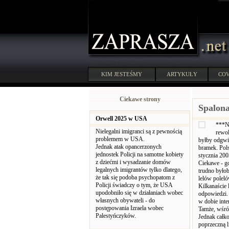
KIM JESTEŚMY
ARTYKUŁY
COV
Ciekawe strony
Spalona
Orwell 2025 w USA
***Na
Nielegalni imigranci są z pewnością
rewol
problemem w USA.
byłby odgwi
Jednak atak opancerzonych
bramek. Pols
jednostek Policji na samotne kobiety
stycznia 200
z dziećmi i wysadzanie domów
Ciekawe - gd
legalnych imigrantów tylko dlatego,
trudno byłob
że tak się podoba psychopatom z
lelów poleló
Policji świadczy o tym, że USA
Kilkanaście 
upodobniło się w działaniach wobec
odpowiedzi. 
własnych obywateli - do
w dobie inte
postępowania Izraela wobec
Tamże, wśród
Palestyńczyków.
Jednak całk
poprzeczną l