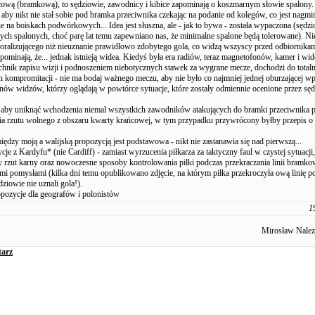
cową (bramkową), to sędziowie, zawodnicy i kibice zapominają o koszmarnym słowie spalony. 
by nikt nie stał sobie pod bramka przeciwnika czekając na podanie od kolegów, co jest nagmi
na boiskach podwórkowych... Idea jest słuszna, ale - jak to bywa - została wypaczona (sędzi
ych spalonych, choć parę lat temu zapewniano nas, że minimalne spalone będą tolerowane). Ni
oralizującego niż nieuznanie prawidłowo zdobytego gola, co widzą wszyscy przed odbiornikam
pominają, że... jednak istnieją widea. Kiedyś była era radiów, teraz magnetofonów, kamer i wi
chnik zapisu wizji i podnoszeniem niebotycznych stawek za wygrane mecze, dochodzi do total
 kompromitacji - nie ma bodaj ważnego meczu, aby nie było co najmniej jednej oburzającej wpa
nów widzów, którzy oglądają w powtórce sytuacje, które zostały odmiennie ocenione przez sęd
 aby uniknąć wchodzenia niemal wszystkich zawodników atakujących do bramki przeciwnika 
 rzutu wolnego z obszaru kwarty krańcowej, w tym przypadku przywrócony byłby przepis o 
ędzy moją a walijską propozycją jest podstawowa - nikt nie zastanawia się nad pierwszą...
cje z Kardyfu* (nie Cardiff) - zamiast wyrzucenia piłkarza za taktyczny faul w czystej sytuacji
rzut karny oraz nowoczesne sposoby kontrolowania piłki podczas przekraczania linii bramko
i pomysłami (kilka dni temu opublikowano zdjęcie, na którym piłka przekroczyła ową linię p
dziowie nie uznali gola!).
pozycje dla geografów i polonistów
1
Mirosław Nalez
arz