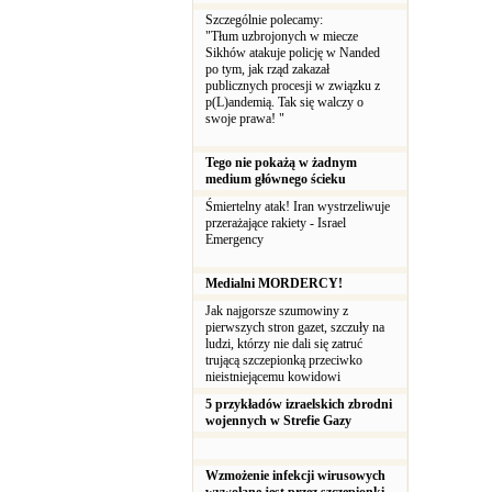
Szczególnie polecamy:
"Tłum uzbrojonych w miecze
Sikhów atakuje policję w Nanded
po tym, jak rząd zakazał
publicznych procesji w związku z
p(L)andemią. Tak się walczy o
swoje prawa! "
Tego nie pokażą w żadnym
medium głównego ścieku
Śmiertelny atak! Iran wystrzeliwuje
przerażające rakiety - Israel
Emergency
Medialni MORDERCY!
Jak najgorsze szumowiny z
pierwszych stron gazet, szczuły na
ludzi, którzy nie dali się zatruć
trującą szczepionką przeciwko
nieistniejącemu kowidowi
5 przykładów izraelskich zbrodni
wojennych w Strefie Gazy
Wzmożenie infekcji wirusowych