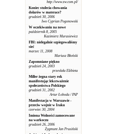
http://www.zw.com.pl/
Koniec stulecia chowania
dolarów w materace?
grudzień 30, 2006
Iwo Cyprian Pogonowski
W oczekiwaniu na nowe
październik 8, 2005
Kazimierz Murasiewicz
FBI: nielegalnie szpiegowaliśmy
sieć
marzec 11, 2008
Mariusz Błoński
Zapomniane piękno
grudzień 24, 2003
przesłała Elżbieta
Miller żegna stary rok
manifestując lekceważenie
społeczeństwa Polskiego
grudzień 31, 2002
Artur Łoboda / PAP
Manifestacja w Warszawie -
przeciw wojnie w Iraku
czerwiec 30, 2004
Imiona Wolności zamocowane
na warkoczu
grudzień 26, 2006
Zygmunt Jan Prusiński