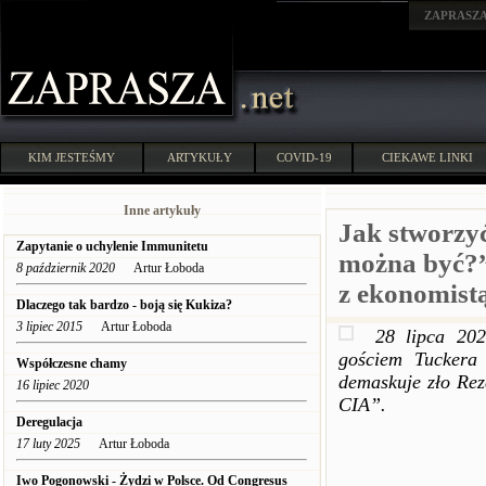
ZAPRASZ
KIM JESTEŚMY
ARTYKUŁY
COVID-19
CIEKAWE LINKI
Inne artykuły
Jak stworzyć
Zapytanie o uchylenie Immunitetu
można być?”
8 październik 2020
Artur Łoboda
z ekonomis
Dlaczego tak bardzo - boją się Kukiza?
3 lipiec 2015
Artur Łoboda
28 lipca 202
gościem Tuckera
Współczesne chamy
demaskuje zło Rez
16 lipiec 2020
CIA”.
Deregulacja
17 luty 2025
Artur Łoboda
Iwo Pogonowski - Żydzi w Polsce. Od Congresus