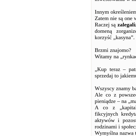
Innym określeniem 
Zatem nie są one 
Raczej są
zalega
domeną zorganiz
korzyść „kasyna”.
Brzmi znajomo?
Witamy na „rynka
„Kup teraz – pat
sprzedaj to jakiem
Wszyscy znamy ba
Ale co z powszec
pieniądze – na „m
A co z „kapital
fikcyjnych kredy
aktywów i pozos
rodzinami i społe
Wymyślna nazwa t