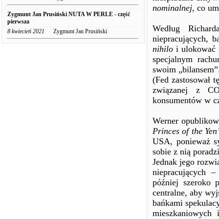
nominalnej,
co umo
Zygmunt Jan Prusiński NUTA W PERLE - część
pierwsza
Według Richard
8 kwiecień 2021
Zygmunt Jan Prusiński
niepracujących, 
nihilo
i ulokować 
specjalnym rachu
swoim „bilansem”
(Fed zastosował t
związanej z CO
konsumentów w cz
Werner opublikowa
Princes of the Yen
USA, ponieważ sy
sobie z nią poradzi
Jednak jego rozwi
niepracujących –
później szeroko 
centralne, aby wy
bańkami spekulacy
mieszkaniowych 