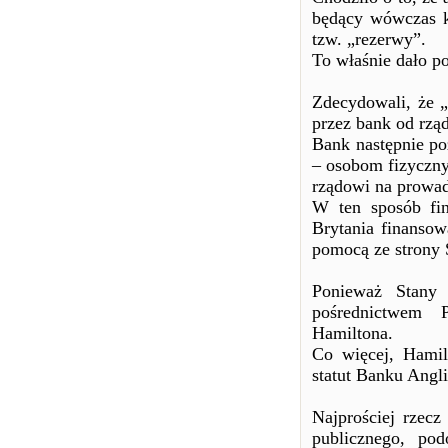
będący wówczas k
tzw. „rezerwy”.
To właśnie dało p
Zdecydowali, że „
przez bank od rząd
Bank następnie p
– osobom fizyczny
rządowi na prowad
W ten sposób fi
Brytania finansow
pomocą ze strony
Ponieważ Stany 
pośrednictwem 
Hamiltona.
Co więcej, Hamil
statut Banku Angl
Najprościej rzecz
publicznego, pod