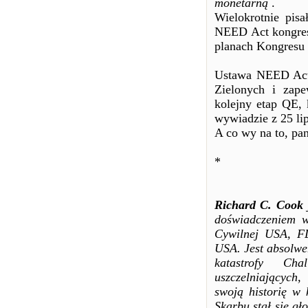
monetarną
.
Wielokrotnie pis
NEED Act kongresm
planach Kongresu 
Ustawa NEED Act,
Zielonych i zap
kolejny etap QE, 
wywiadzie z 25 li
A co wy na to, pa
*
Richard C. Cook
doświadczeniem w
Cywilnej USA, F
USA. Jest absolwe
katastrofy Cha
uszczelniających
swoją historię w 
Skarbu stał się g