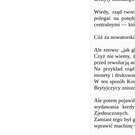
Wtedy, rząd twor
polegać na potęd
centralnymi — któ
Cóż za nowatorski
Ale znowu: „jak g
Czyż nie wiemy, ż
przed rewolucją a
Na przykład rzą
monety i drukowan
W ten sposób Kon
Brytyjczycy zniszc
Ale potem pojawił
wydawania kred
Zjednoczonych.
Zamiast tego był
wprawić machinę 