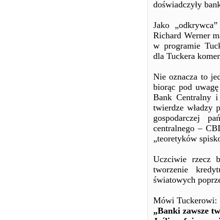
doświadczyły bank
Jako „odkrywca”
Richard Werner ma
w programie Tuck
dla Tuckera komen
Nie oznacza to je
biorąc pod uwagę 
Bank Centralny 
twierdze władzy p
gospodarczej p
centralnego – CBD
„teoretyków spisk
Uczciwie rzecz b
tworzenie kred
światowych poprze
Mówi Tuckerowi:
„Banki zawsze tw