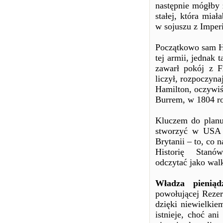
następnie mógłby 
stałej, która mia
w sojuszu z Imper
Początkowo sam H
tej armii, jednak
zawarł pokój z F
liczył, rozpoczyn
Hamilton, oczywi
Burrem, w 1804 r
Kluczem do planu
stworzyć w USA a
Brytanii – to, co
Historię Stan
odczytać jako wal
Władza pieniąd
powołującej Rezer
dzięki niewielkie
istnieje, choć an