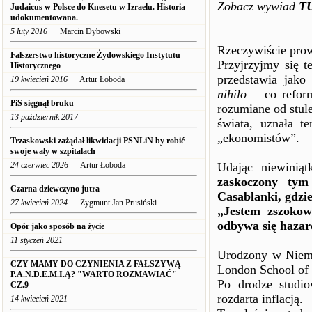
Zobacz wywiad
T
Judaicus w Polsce do Knesetu w Izraelu. Historia
udokumentowana.
5 luty 2016
Marcin Dybowski
Rzeczywiście prow
Fałszerstwo historyczne Żydowskiego Instytutu
Przyjrzyjmy się t
Historycznego
przedstawia jako
19 kwiecień 2016
Artur Łoboda
nihilo
– co reform
PiS sięgnął bruku
rozumiane od stul
13 październik 2017
świata, uznała t
„ekonomistów”.
Trzaskowski zażądał likwidacji PSNLiN by robić
swoje wały w szpitalach
24 czerwiec 2026
Artur Łoboda
Udając niewinią
zaskoczony tym
Czarna dziewczyno jutra
Casablanki, gdzi
27 kwiecień 2024
Zygmunt Jan Prusiński
„Jestem zszoko
odbywa się hazar
Opór jako sposób na życie
11 styczeń 2021
Urodzony w Niemc
CZY MAMY DO CZYNIENIA Z FAŁSZYWĄ
London School of 
P.A.N.D.E.M.I.Ą? "WARTO ROZMAWIAĆ"
Po drodze studio
CZ.9
rozdarta inflacją.
14 kwiecień 2021