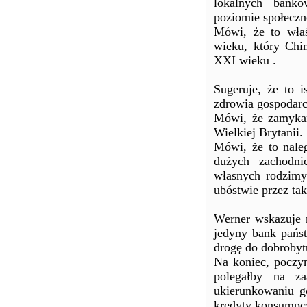
lokalnych bankó
poziomie społeczn
Mówi, że to właś
wieku, który Chi
XXI wieku .
Sugeruje, że to i
zdrowia gospodarc
Mówi, że zamykan
Wielkiej Brytanii.
Mówi, że to nale
dużych zachodni
własnych rodzimy
ubóstwie przez tak
Werner wskazuje r
jedyny bank pańs
drogę do dobrobyt
Na koniec, poczyn
polegałby na z
ukierunkowaniu go
kredyty konsumpcy