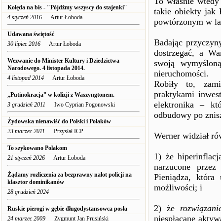
To właśnie wtedy 
Kolęda na bis - "Pójdźmy wszyscy do stajenki"
takie obiekty jak
4 styczeń 2016
Artur Łoboda
powtórzonym w lat
Udawana świętość
Badając przyczyny
30 lipiec 2016
Artur Łoboda
dostrzegać, a Wa
Wezwanie do Minister Kultury i Dziedzictwa
swoją wymyślon
Narodowego. 4 listopada 2014.
nieruchomości.
4 listopad 2014
Artur Łoboda
Robiły to, zami
praktykami inwes
„Putinokracja” w kolizji z Waszyngtonem.
elektronika – kt
3 grudzień 2011
Iwo Cyprian Pogonowski
odbudowy po znisz
Żydowska nienawiść do Polski i Polaków
23 marzec 2011
Przysłał ICP
Werner widział ró
To szykowano Polakom
1) że hiperinflac
21 styczeń 2026
Artur Łoboda
narzucone przez
Żądamy rozliczenia za bezprawny nalot policji na
Pieniądza, która 
klasztor dominikanów
możliwości; i
28 grudzień 2024
2) że
rozwiązani
Ruskie pierogi w gębie długodystansowca posła
niespłacane akty
24 marzec 2009
Zygmunt Jan Prusiński