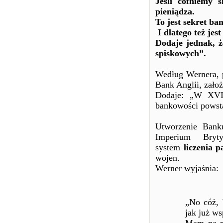
Jeśli cofniemy s
pieniądza.
To jest sekret ba
I dlatego też je
Dodaje jednak, ż
spiskowych”.
Według Wernera, 
Bank Anglii, zało
Dodaje: „W XVII
bankowości powsta
Utworzenie Bank
Imperium Bryty
system
liczenia p
wojen.
Werner wyjaśnia:
„No cóż, 
jak już w