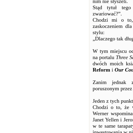
nim nie słyszeli.
Stąd tytuł tego
zwariować?”.
Chodzi mi o to,
zaskoczeniem dla 
stylu:
„Dlaczego tak dłu
W tym miejscu od
na portalu
Three S
dwóch moich ksi
Reform
i
Our Cou
Zanim jednak z
poruszonym przez
Jeden z tych punk
Chodzi o to, że
Werner wspomina 
Janet Yellen i Je
w te same tarapa
inwestowania w n