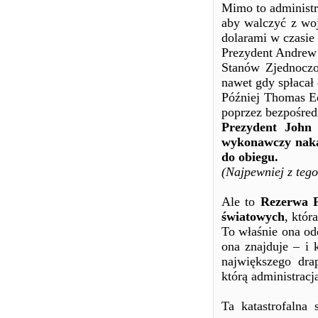
Mimo to administra
aby walczyć z woj
dolarami w czasie
Prezydent Andrew 
Stanów Zjednoczo
nawet gdy spłacał
Później Thomas Ed
poprzez bezpośredn
Prezydent John 
wykonawczy naka
do obiegu.
(Najpewniej z teg
Ale to
Rezerwa F
światowych
, któr
To właśnie ona odd
ona znajduje – i 
największego dra
którą administracj
Ta katastrofalna