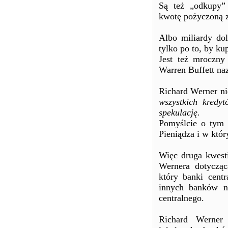
Są też „odkupy” 
kwotę pożyczoną 
Albo miliardy do
tylko po to, by ku
Jest też mroczny
Warren Buffett na
Richard Werner ni
wszystkich kredy
spekulację.
Pomyślcie o tym i
Pieniądza i w któ
Więc druga kwesti
Wernera dotycząc
który banki cent
innych banków na
centralnego.
Richard Werner 