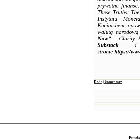
prywatne finanse
These Truths: Th
Instytutu Mone
Kucinichem, opowi
walutą narodową
Now”
, Clarity P
Substack
i Am
stronie
https://ww
Dodaj komentarz
Funda