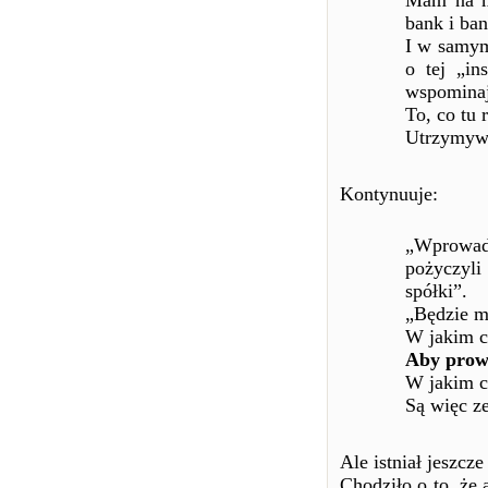
Mam na my
bank i ban
I w samym
o tej „in
wspominaj
To, co tu
Utrzymywa
Kontynuuje:
„Wprowad
pożyczyli
spółki”.
„Będzie m
W jakim c
Aby prow
W jakim c
Są więc ze
Ale istniał jeszcze
Chodziło o to, że 