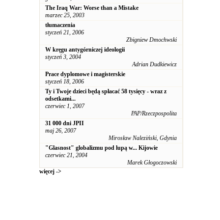
The Iraq War: Worse than a Mistake
marzec 25, 2003
tłumaczenia
styczeń 21, 2006
Zbigniew Dmochwski
W kręgu antygórniczej ideologii
styczeń 3, 2004
Adrian Dudkiewicz
Prace dyplomowe i magisterskie
styczeń 18, 2006
Ty i Twoje dzieci będą spłacać 58 tysięcy - wraz z
odsetkami...
czerwiec 1, 2007
PAP/Rzeczpospolita
31 000 dni JPII
maj 26, 2007
Mirosław Naleziński, Gdynia
"Glasnost" globalizmu pod lupą w... Kijowie
czerwiec 21, 2004
Marek Głogoczowski
więcej ->