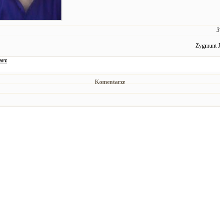
3
Zygmunt J
arz
Komentarze