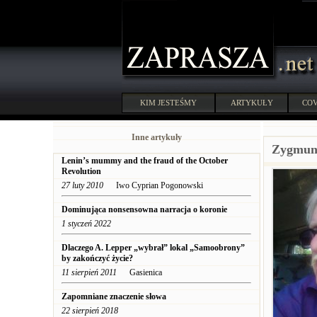
KIM JESTEŚMY
ARTYKUŁY
COV
Inne artykuły
Zygmun
Lenin’s mummy and the fraud of the October
Revolution
27 luty 2010
Iwo Cyprian Pogonowski
Dominująca nonsensowna narracja o koronie
1 styczeń 2022
Dlaczego A. Lepper „wybrał” lokal „Samoobrony”
by zakończyć życie?
11 sierpień 2011
Gasienica
Zapomniane znaczenie słowa
22 sierpień 2018