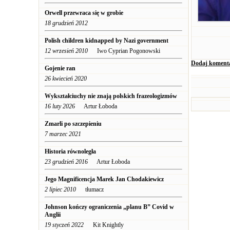
Orwell przewraca się w grobie
18 grudzień 2012
Polish children kidnapped by Nazi government
12 wrzesień 2010
Iwo Cyprian Pogonowski
Dodaj koment
Gojenie ran
26 kwiecień 2020
Wykształciuchy nie znają polskich frazeologizmów
16 luty 2026
Artur Łoboda
Zmarli po szczepieniu
7 marzec 2021
Historia równoległa
23 grudzień 2016
Artur Łoboda
Jego Magnificencja Marek Jan Chodakiewicz
2 lipiec 2010
tłumacz
Johnson kończy ograniczenia „planu B” Covid w
Anglii
19 styczeń 2022
Kit Knightly