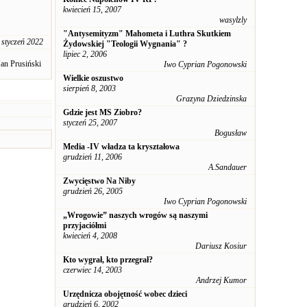
kwiecień 15, 2007
wasylzly
"Antysemityzm" Mahometa i Luthra Skutkiem
 styczeń 2022
Żydowskiej "Teologii Wygnania" ?
lipiec 2, 2006
an Prusiński
Iwo Cyprian Pogonowski
Wielkie oszustwo
sierpień 8, 2003
Grazyna Dziedzinska
Gdzie jest MS Ziobro?
styczeń 25, 2007
Bogusław
Media -IV władza ta kryształowa
grudzień 11, 2006
A.Sandauer
Zwycięstwo Na Niby
grudzień 26, 2005
Iwo Cyprian Pogonowski
„Wrogowie” naszych wrogów są naszymi
przyjaciółmi
kwiecień 4, 2008
Dariusz Kosiur
Kto wygrał, kto przegrał?
czerwiec 14, 2003
Andrzej Kumor
Urzędnicza obojętność wobec dzieci
grudzień 6, 2002