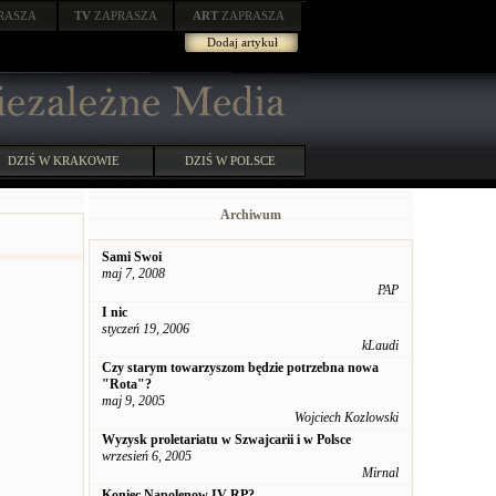
RASZA
TV
ZAPRASZA
ART
ZAPRASZA
Dodaj artykuł
DZIŚ W KRAKOWIE
DZIŚ W POLSCE
Archiwum
Sami Swoi
maj 7, 2008
PAP
I nic
styczeń 19, 2006
kLaudi
Czy starym towarzyszom będzie potrzebna nowa
"Rota"?
maj 9, 2005
Wojciech Kozlowski
Wyzysk proletariatu w Szwajcarii i w Polsce
wrzesień 6, 2005
Mirnal
Koniec Napolenow IV RP?