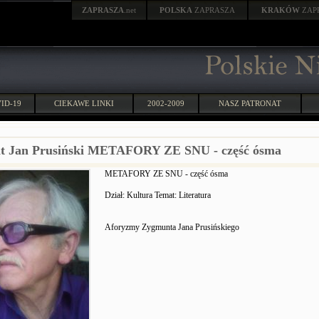
ZAPRASZA
.net
POLSKA
ZAPRASZA
KRAKÓW
ZAP
ID-19
CIEKAWE LINKI
2002-2009
NASZ PATRONAT
t Jan Prusiński METAFORY ZE SNU - część ósma
METAFORY ZE SNU - część ósma
Dział: Kultura Temat: Literatura
Aforyzmy Zygmunta Jana Prusińskiego