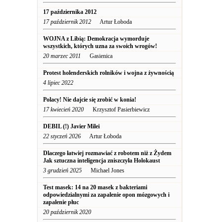
17 października 2012
17 październik 2012
Artur Łoboda
WOJNA z Libią: Demokracja wymorduje
wszystkich, których uzna za swoich wrogów!
20 marzec 2011
Gasienica
Protest holenderskich rolników i wojna z żywnością
4 lipiec 2022
Polacy! Nie dajcie się zrobić w konia!
17 kwiecień 2020
Krzysztof Pasierbiewicz
DEBIL (!) Javier Milei
22 styczeń 2026
Artur Łoboda
Dlaczego łatwiej rozmawiać z robotem niż z Żydem
Jak sztuczna inteligencja zniszczyła Holokaust
3 grudzień 2025
Michael Jones
Test masek: 14 na 20 masek z bakteriami
odpowiedzialnymi za zapalenie opon mózgowych i
zapalenie płuc
20 październik 2020