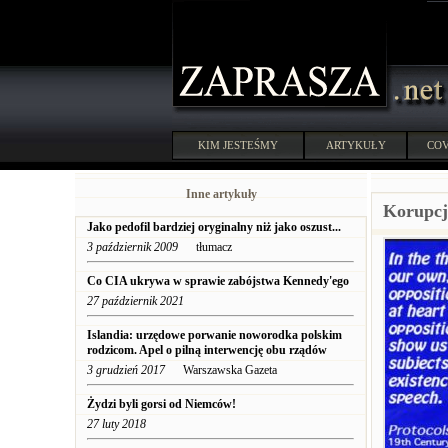
KIM JESTEŚMY
ARTYKUŁY
COV
Inne artykuły
Korupcj
Jako pedofil bardziej oryginalny niż jako oszust...
3 październik 2009
tłumacz
Co CIA ukrywa w sprawie zabójstwa Kennedy'ego
27 październik 2021
Islandia: urzędowe porwanie noworodka polskim
rodzicom. Apel o pilną interwencję obu rządów
3 grudzień 2017
Warszawska Gazeta
Żydzi byli gorsi od Niemców!
27 luty 2018