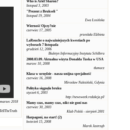
Who is Ariel Sharon?
listopad 3, 2003
"Prezent z Brukseli "
listopad 19, 2004
Ewa Łosińska
Wierność Ojczy?nie
czerwiec 17, 2005
przesłała Elżbieta
LaRouche o najważniejszych kwestiach po
wyborach 7 listopada
grudzień 12, 2006
Biuletyn Informacyjny Instytutu Schillera
2008.03.09. Aktualna wizyta Donalda Tuska w USA
marzec 10, 2008
tłumacz
Klasa w urzędzie - nasza unijna specjalność
czerwiec 16, 2008
Mirosław Naleziński, Gdynia
Polityka sięgnęła bruku
styczeń 6, 2003
http://newsweek.redakcja.pl/
 marzec 2018
Mamy czas, mamy czas, nikt nie goni nas
czerwiec 30, 2003
TellTheTruth
Klub Polski - sierpień 2001
Harpagoni, na start! (2)
kwiecień 15, 2008
Marek Jastrząb