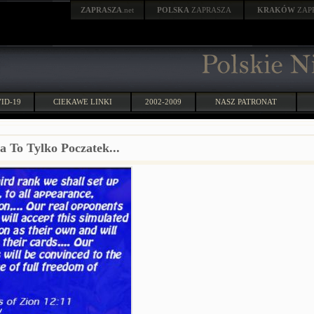
ZAPRASZA
.net
POLSKA
ZAPRASZA
KRAKÓW
ZAP
ID-19
CIEKAWE LINKI
2002-2009
NASZ PATRONAT
a To Tylko Poczatek...