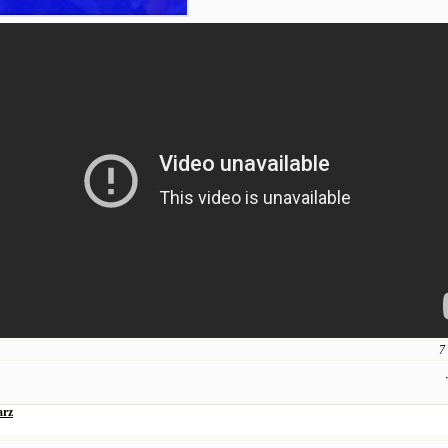
7
arz