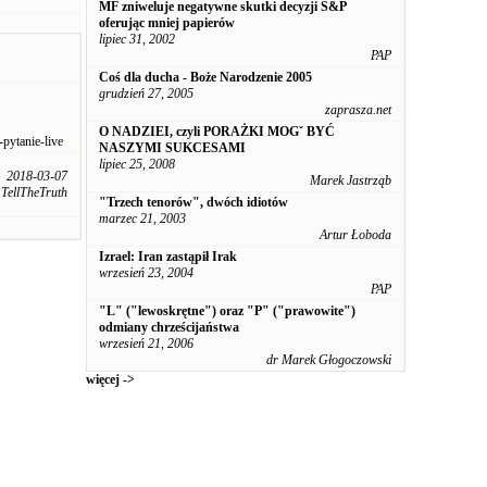
MF zniweluje negatywne skutki decyzji S&P
oferując mniej papierów
lipiec 31, 2002
PAP
Coś dla ducha - Boże Narodzenie 2005
grudzień 27, 2005
zaprasza.net
O NADZIEI, czyli PORAŻKI MOGˇ BYĆ
pytanie-live
NASZYMI SUKCESAMI
lipiec 25, 2008
2018-03-07
Marek Jastrząb
TellTheTruth
"Trzech tenorów", dwóch idiotów
marzec 21, 2003
Artur Łoboda
Izrael: Iran zastąpił Irak
wrzesień 23, 2004
PAP
"L" ("lewoskrętne") oraz "P" ("prawowite")
odmiany chrześcijaństwa
wrzesień 21, 2006
dr Marek Głogoczowski
więcej ->