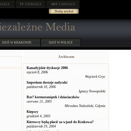
RASZA
TV
ZAPRASZA
ART
ZAPRASZA
Dodaj artykuł
DZIŚ W KRAKOWIE
DZIŚ W POLSCE
Archiwum
Kanadyjskie dyskusje 2006
styczeń 8, 2006
Wojciech Gryc
Imperium dostaje zadyszki
październik 10, 2006
Ignacy Nowopolski
Rze? kormoraniątek i dziaciaczków
czerwiec 21, 2005
Mirosław Naleziński, Gdynia
Kiepscy
grudzień 4, 2003
Kierowcy będą płacić za wjazd do Krakowa?
październik 19, 2004