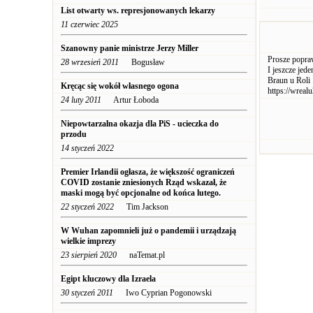
List otwarty ws. represjonowanych lekarzy
11 czerwiec 2025
Szanowny panie ministrze Jerzy Miller
Prosze popraw
28 wrzesień 2011
Bogusław
I jeszcze jed
Braun u Roli
Kręcąc się wokół własnego ogona
https://wreal
24 luty 2011
Artur Łoboda
Niepowtarzalna okazja dla PiS - ucieczka do
przodu
14 styczeń 2022
Premier Irlandii ogłasza, że ​​większość ograniczeń
COVID zostanie zniesionych Rząd wskazał, że
maski mogą być opcjonalne od końca lutego.
22 styczeń 2022
Tim Jackson
W Wuhan zapomnieli już o pandemii i urządzają
wielkie imprezy
23 sierpień 2020
naTemat.pl
Egipt kluczowy dla Izraela
30 styczeń 2011
Iwo Cyprian Pogonowski