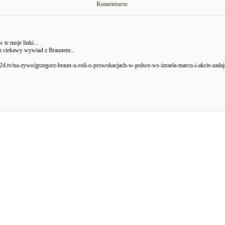
Komentarze
 te moje linki...
en ciekawy wywiad z Braunem...
u24.tv/na-zywo/grzegorz-braun-u-roli-o-prowokacjach-w-polsce-ws-izraela-marcu-i-akcie-zadaj-