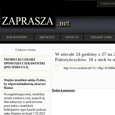
ZAPRASZ
KIM JESTEŚMY
ARTYKUŁY
COVID-19
CIEKAWE LINKI
Ciekawe strony
W niecałe 24 godziny z 27 na
Palestyńczyków. 10 z nich to n
NIEMIECKI LEKARZ
OPOWIADA CIEKAWOSTKI
(DNI ŚFIRUSA 4)
http://www.uruknet.de/?s1=1&p=41568
Wojsko izraelskie zabija Żydów,
by odpowiedzialnością obarczyć
Hamas
Dodaj komentarz
Na angielskojęzycznej, izraelskiej
stronie ynetnews.com, pojawił się
film nakręcony w podczerwieni
przez jeden z izraelskich
helikopterów typu Apache podczas
ataku Hamasu na Izrael 7.10.2023