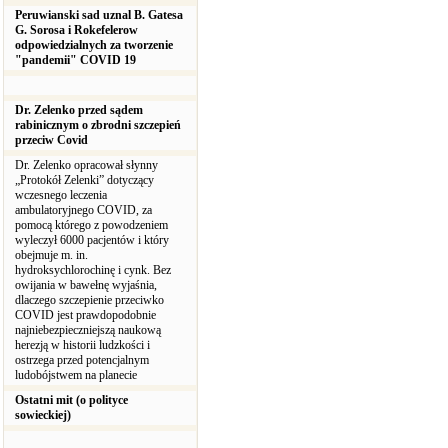
Peruwianski sad uznal B. Gatesa
G. Sorosa i Rokefelerow
odpowiedzialnych za tworzenie
"pandemii" COVID 19
Dr. Zelenko przed sądem
rabinicznym o zbrodni szczepień
przeciw Covid
Dr. Zelenko opracował słynny
„Protokół Zelenki” dotyczący
wczesnego leczenia
ambulatoryjnego COVID, za
pomocą którego z powodzeniem
wyleczył 6000 pacjentów i który
obejmuje m. in.
hydroksychlorochinę i cynk. Bez
owijania w bawełnę wyjaśnia,
dlaczego szczepienie przeciwko
COVID jest prawdopodobnie
najniebezpieczniejszą naukową
herezją w historii ludzkości i
ostrzega przed potencjalnym
ludobójstwem na planecie
Ostatni mit (o polityce
sowieckiej)