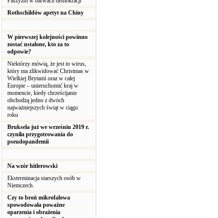
Faszyzm w barwach demokracji
Rothschildów apetyt na Chiny
W pierwszej kolejności powinno
zostać ustalone, kto za to
odpowie?
Niektórzy mówią, że jest to wirus,
który ma zlikwidować Christmas w
Wielkiej Brytanii oraz w całej
Europie – unieruchomić kraj w
momencie, kiedy chrześcijanie
obchodzą jedno z dwóch
najważniejszych świąt w ciągu
roku
Bruksela już we wrześniu 2019 r.
czyniła przygotrowania do
pseudopandemii
Na wzór hitlerowski
Eksterminacja starszych osób w
Niemczech.
Czy to broń mikrofalowa
spowodowała poważne
oparzenia i obrażenia