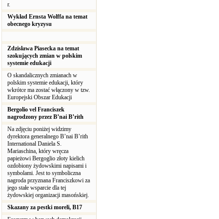
r.
Wykład Ernsta Wolffa na temat
obecnego kryzysu
Zdzisława Piasecka na temat
szokujących zmian w polskim
systemie edukacji
O skandalicznych zmianach w
polskim systemie edukacji, który
wkrótce ma zostać włączony w tzw.
Europejski Obszar Edukacji
Bergolio vel Franciszek
nagrodzony przez B’nai B’rith
Na zdjęciu poniżej widzimy
dyrektora generalnego B’nai B’rith
International Daniela S.
Mariaschina, który wręcza
papieżowi Bergoglio złoty kielich
ozdobiony żydowskimi napisami i
symbolami. Jest to symboliczna
nagroda przyznana Franciszkowi za
jego stałe wsparcie dla tej
żydowskiej organizacji masońskiej.
Skazany za pestki moreli, B17