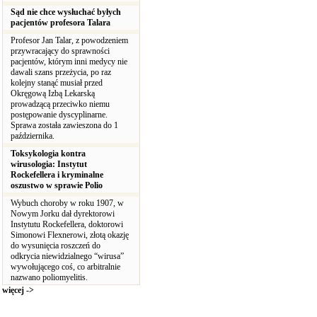
Sąd nie chce wysłuchać byłych
pacjentów profesora Talara
Profesor Jan Talar, z powodzeniem
przywracający do sprawności
pacjentów, którym inni medycy nie
dawali szans przeżycia, po raz
kolejny stanąć musiał przed
Okręgową Izbą Lekarską
prowadzącą przeciwko niemu
postępowanie dyscyplinarne.
Sprawa została zawieszona do 1
października.
Toksykologia kontra
wirusologia: Instytut
Rockefellera i kryminalne
oszustwo w sprawie Polio
Wybuch choroby w roku 1907, w
Nowym Jorku dał dyrektorowi
Instytutu Rockefellera, doktorowi
Simonowi Flexnerowi, złotą okazję
do wysunięcia roszczeń do
odkrycia niewidzialnego “wirusa”
wywołującego coś, co arbitralnie
nazwano poliomyelitis.
więcej ->