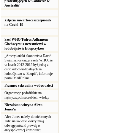
protestujących w Canberze w
Australii?
Zdjęcia zawartości szczepionek
na Covid-19
Szef WHO Tedros Adhanom
Ghebreyesus uczestniczył w
ludobójstwie Etiopczyków
„Amerykański ekonomista David
Steinman oskarżył szefa WHO, że
w latach 2012-2015 był jedną z
osób odpowiedzialnych za
ludobójstwo w Etiopii”, informuje
portal MailOnline.
Przemoc seksualna wobec dzieci
Organizacje pedofilskie na
najwyższych szczeblach władzy
Niezależna witryna Alexa
Jones'a
Alex Jones należy do nielicznych
ludzi na świecie którzy mają
odwagę mówić prawdę o
antyspołecznej konspiracji