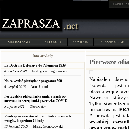
ZAPRASZ
KIM JESTEŚMY
ARTYKUŁY
COVID-19
CIEKAWE LINKI
Inne artykuły
Pierwsze of
La Doctrina Defensiva de Polonia en 1939
8 grudzień 2009
Ivo Cyprian Pogonowski
Napisałem dawno
Na co wydać pieniądze z programu 500+
"kowida" - jest
6 sierpień 2016
Artur Łoboda
obecną wojnę prze
Portugalska pielęgniarka umiera nagle po
Nawet ci - którzy 
otrzymaniu szczepionki przeciwko COVID
Tylko stwierdzen
5 styczeń 2021
Obserwator
poszukiwania
PR
A prawda jest ta
Rozdrapywanie starych ran: Katyń w oczach
wrogów Imperium Obłudy
wysokiej często
13 kwiecień 2009
Marek Głogoczowski
organizmów niektó