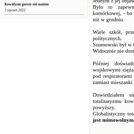
Jednym z jej obja
Kowidyzm gorszy niż nazizm
Było to zapewne
3 styczeń 2022
komórkowej, - bo 
niż w grudniu.
Wiele szkół, prz
politycznych.
Szumowski był w t
Widocznie nie dost
Później doświa
wojskowymi cięża
pod respiratorami
zamiast mieszanki 
Dowiedziałem si
totalitaryzmu ko
powyższy.
Globalistyczny to
jest mimowolnym