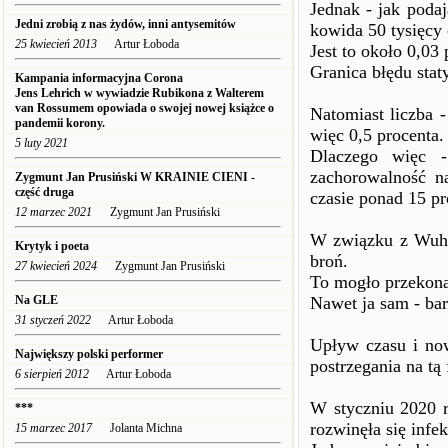
Jednak - jak poda
Jedni zrobią z nas żydów, inni antysemitów
kowida 50 tysięcy
25 kwiecień 2013
Artur Łoboda
Jest to około 0,03 
Granica błędu stat
Kampania informacyjna Corona
Jens Lehrich w wywiadzie Rubikona z Walterem
van Rossumem opowiada o swojej nowej książce o
Natomiast liczba 
pandemii korony.
więc 0,5 procenta.
5 luty 2021
Dlaczego więc 
zachorowalność n
Zygmunt Jan Prusiński W KRAINIE CIENI -
część druga
czasie ponad 15 pr
12 marzec 2021
Zygmunt Jan Prusiński
W związku z Wuha
Krytyk i poeta
broń.
27 kwiecień 2024
Zygmunt Jan Prusiński
To mogło przekona
Na GLE
Nawet ja sam - ba
31 styczeń 2022
Artur Łoboda
Upływ czasu i no
Największy polski performer
postrzegania na tą
6 sierpień 2012
Artur Łoboda
W styczniu 2020 
***
rozwinęła się infe
15 marzec 2017
Jolanta Michna