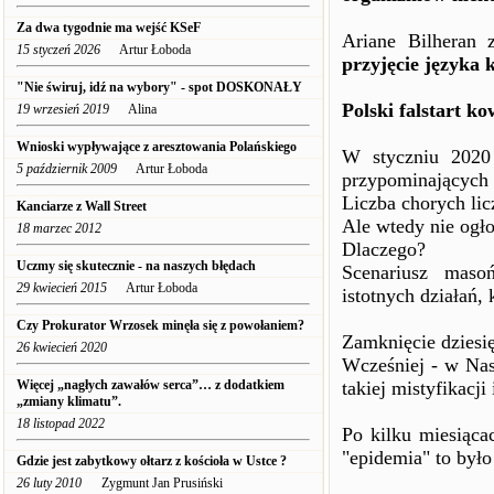
Za dwa tygodnie ma wejść KSeF
Ariane Bilheran
15 styczeń 2026
Artur Łoboda
przyjęcie języka
"Nie świruj, idź na wybory" - spot DOSKONAŁY
Polski falstart k
19 wrzesień 2019
Alina
Wnioski wypływające z aresztowania Polańskiego
W styczniu 2020
5 październik 2009
Artur Łoboda
przypominających 
Liczba chorych lic
Kanciarze z Wall Street
Ale wtedy nie ogło
18 marzec 2012
Dlaczego?
Uczmy się skutecznie - na naszych błędach
Scenariusz maso
29 kwiecień 2015
Artur Łoboda
istotnych działań,
Czy Prokurator Wrzosek minęła się z powołaniem?
Zamknięcie dziesi
26 kwiecień 2020
Wcześniej - w Nas
Więcej „nagłych zawałów serca”… z dodatkiem
takiej mistyfikacji
„zmiany klimatu”.
18 listopad 2022
Po kilku miesiąca
"epidemia" to był
Gdzie jest zabytkowy ołtarz z kościoła w Ustce ?
26 luty 2010
Zygmunt Jan Prusiński