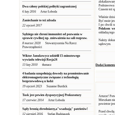
zlokalizowa
Podstawowa k
Dwa człony polskiej polityki zagranicznej
Czasem też s
6 luty 2016
Artur Łoboda
Właśnie dzisi
Zaniechanie to też zdrada
Być może jest
I po chwili 
22 styczeń 2017
Polakom we
oddadzą tego
Sędziego nie chroni immunitet od pozwania w
sprawie cywilnej np. znieważenia na sali rozpraw.
Należy dokum
8 marzec 2020
Stowarzyszenia Na Rzecz
sądowym.
Praworządności
Wiktor Janukowycz udzielił 15-minutowego
wywiadu telewizji Rosja24
13 luty 2010
tłumacz
Dodaj koment
4 badania uzupełniają dowody na promieniowanie
elektromagnetyczne związane z technologią
bezprzewodową u ludzi
19 styczeń 2023
Suzanne Burdick
Tusk jest pewien dyspozycyjnej Prokuratury
Arturze! Pot
Mieszkam nie
17 czerwiec 2014
Artur Łoboda
powietrze jes
Sądy bronią zbrodniarzy,a"wsadzają" patriotów!
Przed chwilą 
12 sierpień 2016
Stefan Budziaszek