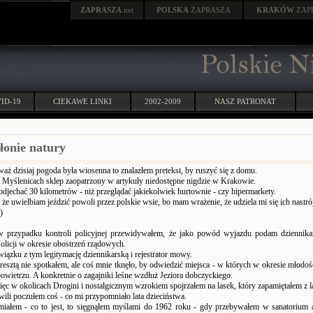
ZAPRASZA
.net
POLSKA
ZAPRASZA
KRAKÓW
ZAP
ID-19
CIEKAWE LINKI
2002-2009
NASZ PATRONAT
łonie natury
aż dzisiaj pogoda była wiosenna to znalazłem pretekst, by ruszyć się z domu.
w Myślenicach sklep zaopatrzony w artykuły niedostępne nigdzie w Krakowie.
odjechać 30 kilometrów - niż przeglądać jakiekolwiek hurtownie - czy hipermarkety.
 że uwielbiam jeździć powoli przez polskie wsie, bo mam wrażenie, że udziela mi się ich nastrój
)
 w przypadku kontroli policyjnej przewidywałem, że jako powód wyjazdu podam dziennika
olicji w okresie obostrzeń rządowych.
ązku z tym legitymację dziennikarską i rejestrator mowy.
resztą nie spotkałem, ale coś mnie tknęło, by odwiedzić miejsca - w których w okresie młodoś
wietrzu. A konkretnie o zagajniki leśne wzdłuż Jeziora dobczyckiego.
ęc w okolicach Drogini i nostalgicznym wzrokiem spojrzałem na lasek, który zapamiętałem z l
ili poczułem coś - co mi przypomniało lata dzieciństwa.
iałem - co to jest, to sięgnąłem myślami do 1962 roku - gdy przebywałem w sanatorium 