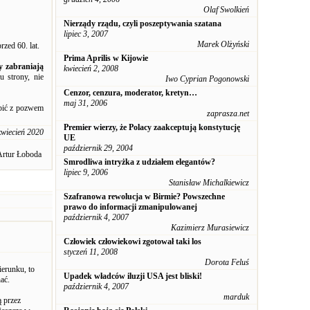
Olaf Swolkień
Nierządy rządu, czyli poszeptywania szatana
lipiec 3, 2007
Marek Olżyński
zed 60. lat.
Prima Aprilis w Kijowie
 zabraniają
kwiecień 2, 2008
 strony, nie
Iwo Cyprian Pogonowski
Cenzor, cenzura, moderator, kretyn…
maj 31, 2006
pić z pozwem
zaprasza.net
Premier wierzy, że Polacy zaakceptują konstytucję
kwiecień 2020
UE
październik 29, 2004
Artur Łoboda
Smrodliwa intryżka z udziałem elegantów?
lipiec 9, 2006
Stanisław Michalkiewicz
Szafranowa rewolucja w Birmie? Powszechne
prawo do informacji zmanipulowanej
październik 4, 2007
Kazimierz Murasiewicz
Człowiek człowiekowi zgotował taki los
styczeń 11, 2008
Dorota Feluś
ierunku, to
Upadek władców iluzji USA jest bliski!
ać.
październik 4, 2007
marduk
ą przez