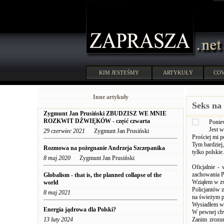
KIM JESTEŚMY
ARTYKUŁY
COV
Inne artykuły
Seks na 
Zygmunt Jan Prusiński ZBUDZISZ WE MNIE
ROZKWIT DŹWIĘKÓW - część czwarta
Poniew
Jest 
29 czerwiec 2021
Zygmunt Jan Prusiński
Prościej mi p
Tym bardziej,
Rozmowa na pożegnanie Andrzeja Szczepanika
tylko polskie.
8 maj 2020
Zygmunt Jan Prusiński
Oficjalnie -
zachowania P
Globalism - that is, the planned collapse of the
Wziąłem w zwi
world
Policjantów z
8 maj 2021
na świeżym po
Wysiadłem wi
Energia jądrowa dla Polski?
W pewnej chw
13 luty 2024
Zanim zrozum