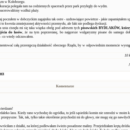
nym w Kołobrzegu.
uracja polegała tam na codziennych spacerach przez park przyległy do wydm.
pacerowaliśmy wzdłuż plaży.
aj poczułem w dobczyckim zagajniku tak ostre - uzdrawiające powietrze - jakie zapamiętałem spr
 to kwestia zmniejszonej aktywności przemysłu, ale fakt nie podlega dyskusji.
na usta cisnęła mi się taka wiązka obelg pod adresem tych
pisowskich BYDLAKÓW, którzy
jścia do lasów
, że na tym poprzestanę, bo najgorsze wulgaryzmy pisane do samego dołu
 - co wtedy odczuwałem.
entować całą przestępczą działalność obecnego Rządu, by w odpowiednim momencie wystą
10 
arz
Komentarze
wierdzam!
daleko lasu. Kiedy rano wychodzę do ogródka, to jeśli sąsiedzki komin nie smrodzi w moim k
t przepyszne. Tak, tak, tylko takie określenie przychodzi mi do głowy, nie mogę się go nawdych
wróciłam z działki, na której podlewałam świeżo posadzone maliny. Przejeżdżałam krętą dróżk