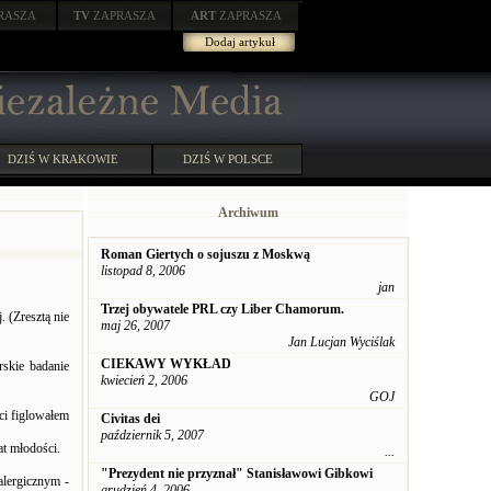
RASZA
TV
ZAPRASZA
ART
ZAPRASZA
Dodaj artykuł
DZIŚ W KRAKOWIE
DZIŚ W POLSCE
Archiwum
Roman Giertych o sojuszu z Moskwą
listopad 8, 2006
jan
Trzej obywatele PRL czy Liber Chamorum.
. (Zresztą nie
maj 26, 2007
Jan Lucjan Wyciślak
CIEKAWY WYKŁAD
rskie badanie
kwiecień 2, 2006
GOJ
ci figlowałem
Civitas dei
październik 5, 2007
at młodości.
...
"Prezydent nie przyznał" Stanisławowi Gibkowi
alergicznym -
grudzień 4, 2006