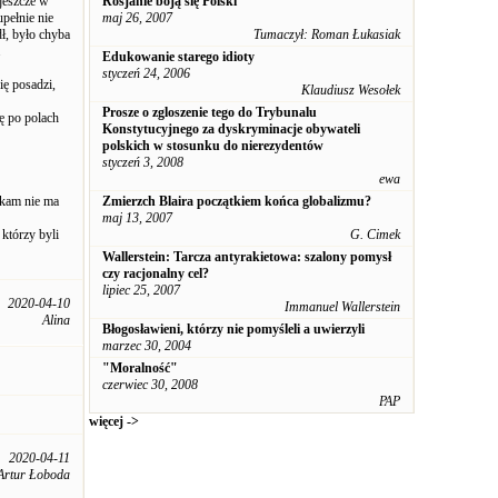
 jeszcze w
Rosjanie boją się Polski
upełnie nie
maj 26, 2007
dł, było chyba
Tumaczył: Roman Łukasiak
.
Edukowanie starego idioty
styczeń 24, 2006
ię posadzi,
Klaudiusz Wesołek
Prosze o zgloszenie tego do Trybunalu
ię po polach
Konstytucyjnego za dyskryminacje obywateli
polskich w stosunku do nierezydentów
styczeń 3, 2008
ewa
szkam nie ma
Zmierzch Blaira początkiem końca globalizmu?
maj 13, 2007
którzy byli
G. Cimek
Wallerstein: Tarcza antyrakietowa: szalony pomysł
czy racjonalny cel?
lipiec 25, 2007
2020-04-10
Immanuel Wallerstein
Alina
Błogosławieni, którzy nie pomyśleli a uwierzyli
marzec 30, 2004
"Moralność"
czerwiec 30, 2008
PAP
więcej ->
2020-04-11
Artur Łoboda