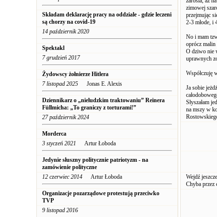
zarośla, aż n
zimowej szaro
Składam deklarację pracy na oddziale - gdzie leczeni
przejmując si
są chorzy na covid-19
2-3 młode, i 
14 październik 2020
No i mam tzw.
oprócz malin 
Spektakl
O dziwo nie w
7 grudzień 2017
uprawnych zo
Współczuję w
Żydowscy żołnierze Hitlera
7 listopad 2025
Jonas E. Alexis
Ja sobie jeżd
całodobowego 
Dziennikarz o „nieludzkim traktowaniu” Reinera
Słyszałam jed
Füllmicha: „To graniczy z torturami!”
na mszy w ko
Rostowskiego
27 październik 2024
Morderca
3 styczeń 2021
Artur Łoboda
Jedynie słuszny politycznie patriotyzm - na
zamówienie polityczne
12 czerwiec 2014
Artur Łoboda
Wejdź jeszcze
Chyba przez c
Organizacje pozarządowe protestują przeciwko
TVP
9 listopad 2016