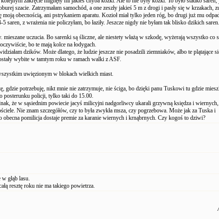
a kolejnym zakręcie mignęły mi jakieś chyba kózki. Ale to nie były kózki. To było stadko saren,
burej szacie. Zatrzymałam samochód, a one zeszły jakieś 5 m z drogi i pasły się w krzakach, z
ę moją obecnością, ani pstrykaniem aparatu. Kozioł miał tylko jeden róg, bo drugi już mu odpa
4-5 saren, z wrażenia nie policzyłam, bo łaziły. Jeszcze nigdy nie byłam tak blisko dzikich saren
 mieszane uczucia. Bo sarenki są śliczne, ale niestety włażą w szkodę, wyżerają wszystko co s
oczywiście, bo te mają kolce na łodygach.
idziałam dzików. Może dlatego, że ludzie jeszcze nie posadzili ziemniaków, albo te plątające s
stały wybite w tamtym roku w ramach walki z ASF.
szystkim uwięzionym w blokach wielkich miast.
żę, gdzie potrzebuję, nikt mnie nie zatrzymuje, nie ściga, bo dzięki panu Tuskowi tu gdzie mie
posterunku policji, tylko taki do 15.00.
nak, że w sąsiednim powiecie jacyś milicyjni nadgorliwcy ukarali grzywną księdza i wiernych, 
ściele. Nie znam szczegółów, czy to była zwykła msza, czy pogrzebowa. Może jak za Tuska i
 obecna pomilicja dostaje premie za karanie wiernych i krnąbrnych. Czy kogoś to dziwi?
 w głąb lasu.
ałą resztę roku nie ma takiego powietrza.