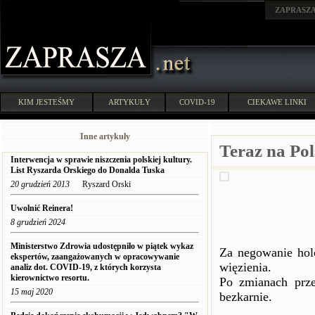
ZAPRASZ
KIM JESTEŚMY
ARTYKUŁY
COVID-19
CIEKAWE LINKI
Inne artykuły
Teraz na Po
Interwencja w sprawie niszczenia polskiej kultury.
List Ryszarda Orskiego do Donalda Tuska
20 grudzień 2013
Ryszard Orski
Uwolnić Reinera!
8 grudzień 2024
Ministerstwo Zdrowia udostępniło w piątek wykaz
Za negowanie holo
ekspertów, zaangażowanych w opracowywanie
więzienia.
analiz dot. COVID-19, z których korzysta
kierownictwo resortu.
Po zmianach prz
15 maj 2020
bezkarnie.