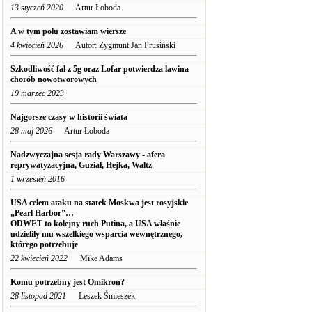
13 styczeń 2020
Artur Łoboda
A w tym polu zostawiam wiersze
4 kwiecień 2026
Autor: Zygmunt Jan Prusiński
Szkodliwość fal z 5g oraz Lofar potwierdza lawina
chorób nowotworowych
19 marzec 2023
Najgorsze czasy w historii świata
28 maj 2026
Artur Łoboda
Nadzwyczajna sesja rady Warszawy - afera
reprywatyzacyjna, Guział, Hejka, Waltz
1 wrzesień 2016
USA celem ataku na statek Moskwa jest rosyjskie
„Pearl Harbor”…
ODWET to kolejny ruch Putina, a USA właśnie
udzieliły mu wszelkiego wsparcia wewnętrznego,
którego potrzebuje
22 kwiecień 2022
Mike Adams
Komu potrzebny jest Omikron?
28 listopad 2021
Leszek Śmieszek