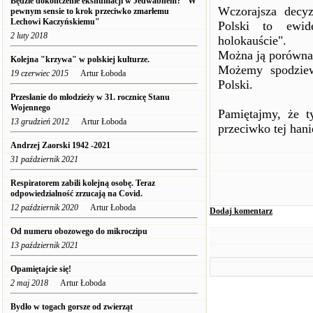
Będzie dokończenie ekshumacji w Jedwabnem? "W
Wczorajsza decyz
pewnym sensie to krok przeciwko zmarłemu
Lechowi Kaczyńskiemu"
Polski to ewid
2 luty 2018
holokauście".
Można ją porówna
Kolejna "krzywa" w polskiej kulturze.
Możemy spodziew
19 czerwiec 2015
Artur Łoboda
Polski.
Przesłanie do młodzieży w 31. rocznicę Stanu
Wojennego
Pamiętajmy, że t
13 grudzień 2012
Artur Łoboda
przeciwko tej han
Andrzej Zaorski 1942 -2021
31 październik 2021
Respiratorem zabili kolejną osobę. Teraz
odpowiedzialność zrzucają na Covid.
12 październik 2020
Artur Łoboda
Dodaj komentarz
Od numeru obozowego do mikroczipu
13 październik 2021
Opamiętajcie się!
2 maj 2018
Artur Łoboda
Bydło w togach gorsze od zwierząt