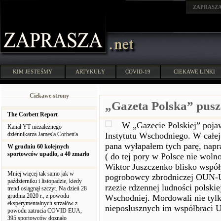
ZAPRASZ
KIM JESTEŚMY
ARTYKUŁY
COVID-19
CIEKAWE LINKI
Ciekawe strony
„Gazeta Polska” pusz
The Corbett Report
W „Gazecie Polskiej” poj
Kanał YT niezależnego
dziennikarza James'a Corbett'a
Instytutu Wschodniego. W całe
pana wyłapałem tych parę, nap
W grudniu 60 kolejnych
sportowców upadło, a 40 zmarło
( do tej pory w Polsce nie woln
Wiktor Juszczenko blisko współp
Mniej więcej tak samo jak w
pogrobowcy zbrodniczej OUN-U
październiku i listopadzie, kiedy
rzezie rdzennej ludności polski
trend osiągnął szczyt. Na dzień 28
grudnia 2020 r., z powodu
Wschodniej. Mordowali nie tylk
eksperymentalnych strzałów z
nieposłusznych im współbraci 
powodu zatrucia COVID EUA,
395 sportowców doznało