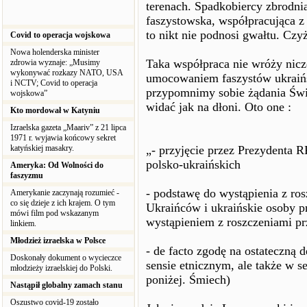
terenach. Spadkobiercy zbrodn
faszystowska, współpracująca z
to nikt nie podnosi gwałtu. Czyż
Covid to operacja wojskowa
Nowa holenderska minister
Taka współpraca nie wróży nic
zdrowia wyznaje: „Musimy
wykonywać rozkazy NATO, USA
umocowaniem faszystów ukraińsk
i NCTV; Covid to operacja
przypomnimy sobie żądania Św
wojskowa”
widać jak na dłoni. Oto one :
Kto mordował w Katyniu
Izraelska gazeta „Maariv” z 21 lipca
1971 r. wyjawia końcowy sekret
katyńskiej masakry.
„- przyjęcie przez Prezydenta R
polsko-ukraińskich
Ameryka: Od Wolności do
faszyzmu
- podstawę do wystąpienia z ro
Amerykanie zaczynają rozumieć -
co się dzieje z ich krajem. O tym
Ukraińców i ukraińskie osoby p
mówi film pod wskazanym
wystąpieniem z roszczeniami p
linkiem.
Młodzież izraelska w Polsce
- de facto zgodę na ostateczną 
Doskonały dokument o wycieczce
sensie etnicznym, ale także w s
młodzieży izraelskiej do Polski.
poniżej. Śmiech)
Nastąpił globalny zamach stanu
Oszustwo covid-19 zostało