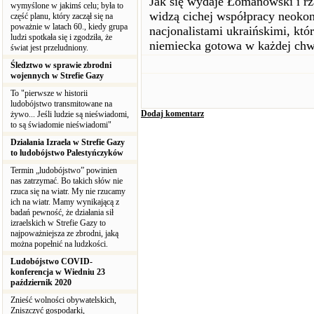
Jak się wydaje Łomanowski i rzą
wymyślone w jakimś celu; była to
widzą cichej współpracy neoko
część planu, który zaczął się na
poważnie w latach 60., kiedy grupa
nacjonalistami ukraińskimi, któ
ludzi spotkała się i zgodziła, że
niemiecka gotowa w każdej chwi
świat jest przeludniony.
Śledztwo w sprawie zbrodni
wojennych w Strefie Gazy
To "pierwsze w historii
ludobójstwo transmitowane na
Dodaj komentarz
żywo... Jeśli ludzie są nieświadomi,
to są świadomie nieświadomi"
Działania Izraela w Strefie Gazy
to ludobójstwo Palestyńczyków
Termin „ludobójstwo” powinien
nas zatrzymać. Bo takich słów nie
rzuca się na wiatr. My nie rzucamy
ich na wiatr. Mamy wynikającą z
badań pewność, że działania sił
izraelskich w Strefie Gazy to
najpoważniejsza ze zbrodni, jaką
można popełnić na ludzkości.
Ludobójstwo COVID-
konferencja w Wiedniu 23
październik 2020
Znieść wolności obywatelskich,
Zniszczyć gospodarki,