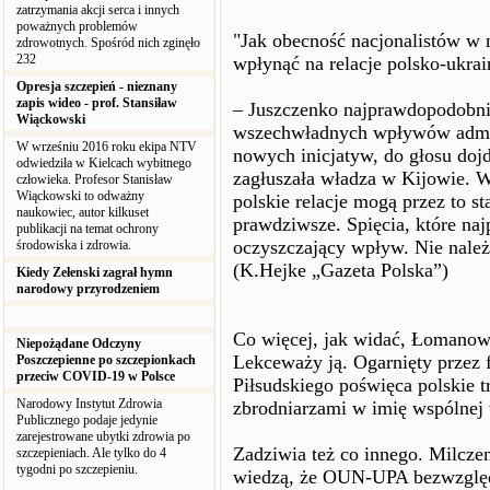
zatrzymania akcji serca i innych
poważnych problemów
"Jak obecność nacjonalistów w 
zdrowotnych. Spośród nich zginęło
232
wpłynąć na relacje polsko-ukrai
Opresja szczepień - nieznany
zapis wideo - prof. Stansiław
– Juszczenko najprawdopodobnie
Wiąckowski
wszechwładnych wpływów admin
W wrześniu 2016 roku ekipa NTV
nowych inicjatyw, do głosu dojdą
odwiedziła w Kielcach wybitnego
zagłuszała władza w Kijowie. W
człowieka. Profesor Stanisław
Wiąckowski to odważny
polskie relacje mogą przez to st
naukowiec, autor kilkuset
prawdziwsze. Spięcia, które na
publikacji na temat ochrony
oczyszczający wpływ. Nie należ
środowiska i zdrowia.
(K.Hejke „Gazeta Polska”)
Kiedy Zełenski zagrał hymn
narodowy przyrodzeniem
Co więcej, jak widać, Łomanow
Niepożądane Odczyny
Lekceważy ją. Ogarnięty przez f
Poszczepienne po szczepionkach
przeciw COVID-19 w Polsce
Piłsudskiego poświęca polskie 
Narodowy Instytut Zdrowia
zbrodniarzami w imię wspólnej
Publicznego podaje jedynie
zarejestrowane ubytki zdrowia po
Zadziwia też co innego. Milczen
szczepieniach. Ale tylko do 4
tygodni po szczepieniu.
wiedzą, że OUN-UPA bezwzglę