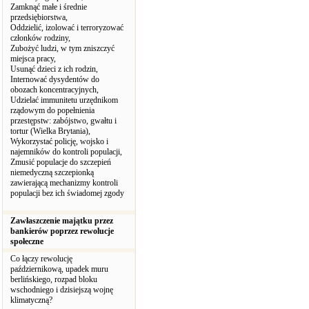
Zamknąć małe i średnie
przedsiębiorstwa,
Oddzielić, izolować i terroryzować
członków rodziny,
Zubożyć ludzi, w tym zniszczyć
miejsca pracy,
Usunąć dzieci z ich rodzin,
Internować dysydentów do
obozach koncentracyjnych,
Udzielać immunitetu urzędnikom
rządowym do popełnienia
przestępstw: zabójstwo, gwałtu i
tortur (Wielka Brytania),
Wykorzystać policję, wojsko i
najemników do kontroli populacji,
Zmusić populacje do szczepień
niemedyczną szczepionką
zawierającą mechanizmy kontroli
populacji bez ich świadomej zgody
Zawłaszczenie majątku przez
bankierów poprzez rewolucje
społeczne
Co łączy rewolucję
październikową, upadek muru
berlińskiego, rozpad bloku
wschodniego i dzisiejszą wojnę
klimatyczną?