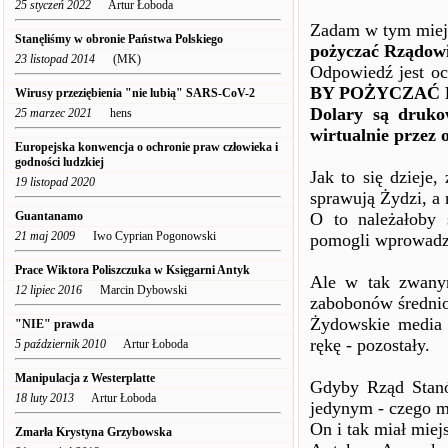
25 styczeń 2022
Artur Łoboda
Zadam w tym miejs
Stanęliśmy w obronie Państwa Polskiego
pożyczać Rządow
23 listopad 2014
(MK)
Odpowiedź jest o
BY POŻYCZAĆ
Wirusy przeziębienia "nie lubią" SARS-CoV-2
Dolary są druk
25 marzec 2021
hens
wirtualnie przez
Europejska konwencja o ochronie praw człowieka i
godności ludzkiej
Jak to się dzieje
19 listopad 2020
sprawują Żydzi, a
Guantanamo
O to należałoby 
21 maj 2009
Iwo Cyprian Pogonowski
pomogli wprowadzi
Prace Wiktora Poliszczuka w Księgarni Antyk
Ale w tak zwany
12 lipiec 2016
Marcin Dybowski
zabobonów średni
Żydowskie media j
"NIE" prawda
rękę - pozostały.
5 październik 2010
Artur Łoboda
Manipulacja z Westerplatte
Gdyby Rząd Stanó
18 luty 2013
Artur Łoboda
jedynym - czego mó
On i tak miał mie
Zmarła Krystyna Grzybowska