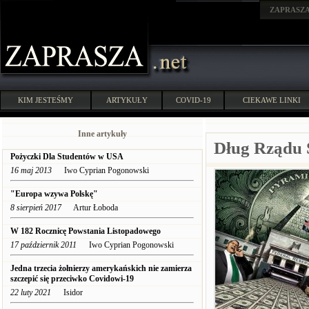
ZAPRASZ
KIM JESTEŚMY
ARTYKUŁY
COVID-19
CIEKAWE LINKI
Inne artykuły
Dług Rządu 
Pożyczki Dla Studentów w USA
16 maj 2013
Iwo Cyprian Pogonowski
"Europa wzywa Polskę"
8 sierpień 2017
Artur Łoboda
W 182 Rocznicę Powstania Listopadowego
17 październik 2011
Iwo Cyprian Pogonowski
Jedna trzecia żołnierzy amerykańskich nie zamierza
szczepić się przeciwko Covidowi-19
22 luty 2021
Isidor