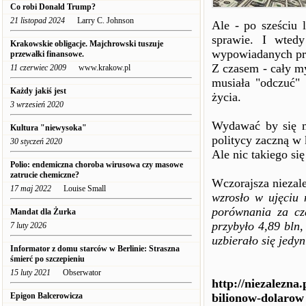
Co robi Donald Trump?
21 listopad 2024
Larry C. Johnson
Ale - po sześciu l
sprawie. I wted
Krakowskie obligacje. Majchrowski tuszuje
wypowiadanych prz
przewałki finansowe.
Z czasem - cały my
11 czerwiec 2009
www.krakow.pl
musiała "odczuć" 
Każdy jakiś jest
życia.
3 wrzesień 2020
Wydawać by się mo
Kultura "niewysoka"
politycy zaczną w 
30 styczeń 2020
Ale nic takiego się 
Polio: endemiczna choroba wirusowa czy masowe
zatrucie chemiczne?
Wczorajsza niezal
17 maj 2022
Louise Small
wzrosło w ujęciu 
porównania za cz
Mandat dla Żurka
przybyło 4,89 bln
7 luty 2026
uzbierało się jedy
Informator z domu starców w Berlinie: Straszna
śmierć po szczepieniu
15 luty 2021
Obserwator
http://niezalezna
Epigon Balcerowicza
bilionow-dolarow