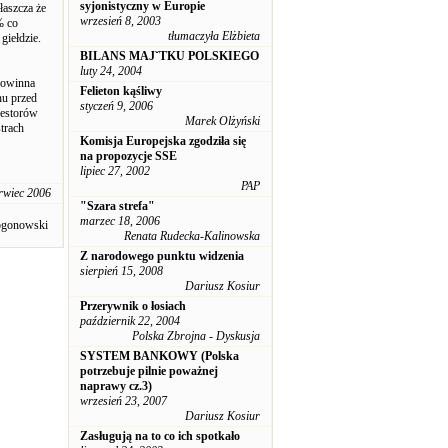
syjonistyczny w Europie
łaszcza że
wrzesień 8, 2003
% co
tłumaczyła Elżbieta
giełdzie.
BILANS MAJˇTKU POLSKIEGO
luty 24, 2004
powinna
Felieton kąśliwy
hu przed
styczeń 9, 2006
westorów
Marek Olżyński
strach
Komisja Europejska zgodziła się
na propozycje SSE
lipiec 27, 2002
PAP
rwiec 2006
"Szara strefa"
marzec 18, 2006
ogonowski
Renata Rudecka-Kalinowska
Z narodowego punktu widzenia
sierpień 15, 2008
Dariusz Kosiur
Przerywnik o łosiach
październik 22, 2004
Polska Zbrojna - Dyskusja
SYSTEM BANKOWY (Polska
potrzebuje pilnie poważnej
naprawy cz.3)
wrzesień 23, 2007
Dariusz Kosiur
Zasługują na to co ich spotkało