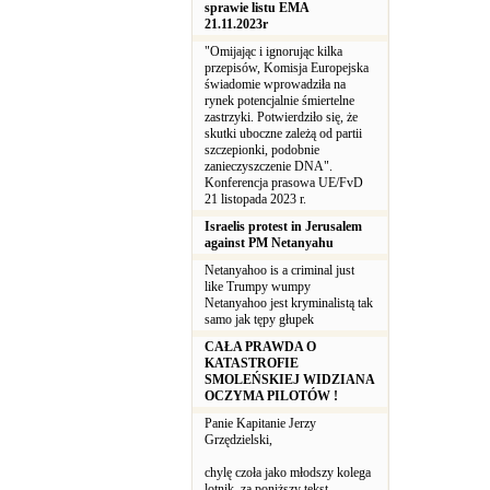
sprawie listu EMA
21.11.2023r
"Omijając i ignorując kilka
przepisów, Komisja Europejska
świadomie wprowadziła na
rynek potencjalnie śmiertelne
zastrzyki. Potwierdziło się, że
skutki uboczne zależą od partii
szczepionki, podobnie
zanieczyszczenie DNA".
Konferencja prasowa UE/FvD
21 listopada 2023 r.
Israelis protest in Jerusalem
against PM Netanyahu
Netanyahoo is a criminal just
like Trumpy wumpy
Netanyahoo jest kryminalistą tak
samo jak tępy głupek
CAŁA PRAWDA O
KATASTROFIE
SMOLEŃSKIEJ WIDZIANA
OCZYMA PILOTÓW !
Panie Kapitanie Jerzy
Grzędzielski,
chylę czoła jako młodszy kolega
lotnik, za poniższy tekst.