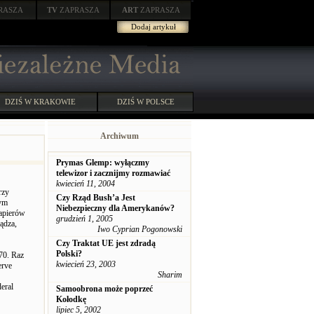
RASZA
TV
ZAPRASZA
ART
ZAPRASZA
Dodaj artykuł
DZIŚ W KRAKOWIE
DZIŚ W POLSCE
Archiwum
Prymas Glemp: wyłączmy
telewizor i zacznijmy rozmawiać
kwiecień 11, 2004
rzy
Czy Rząd Bush’a Jest
wym
Niebezpieczny dla Amerykanów?
papierów
grudzień 1, 2005
ądza,
Iwo Cyprian Pogonowski
Czy Traktat UE jest zdradą
Polski?
70. Raz
kwiecień 23, 2003
erve
Sharim
eral
Samoobrona może poprzeć
Kołodkę
lipiec 5, 2002