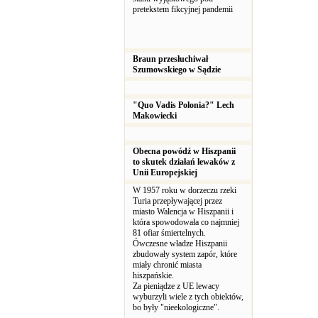
pretekstem fikcyjnej pandemii
Braun przesłuchiwał
Szumowskiego w Sądzie
"Quo Vadis Polonia?" Lech
Makowiecki
Obecna powódź w Hiszpanii
to skutek działań lewaków z
Unii Europejskiej
W 1957 roku w dorzeczu rzeki
Turia przepływającej przez
miasto Walencja w Hiszpanii i
która spowodowała co najmniej
81 ofiar śmiertelnych.
Ówczesne władze Hiszpanii
zbudowały system zapór, które
miały chronić miasta
hiszpańskie.
Za pieniądze z UE lewacy
wyburzyli wiele z tych obiektów,
bo były "nieekologiczne".