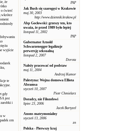
e, że
PAP
rótko
Jak Bush się szarogęsi w Krakowie
 o ćwierć
maj 30, 2003
ą wkrótce
http://www.dziennik.krakow.pl
moment
Abp Gocłowski: grzeszy ten, kto
podniosły
uważa, że przed 1989 było lepiej
listopad 11, 2002
PAP
 zdobywaniu
ko
Gubernator Arnold
pięciu
Schwarzenegger legalizuje
ne wyjście
perwersję seksualną
listopad 2, 2007
Dorota
spodarek
Należy pracować od podstaw
sku,
maj 11, 2004
Andrzej Kumor
Palestyna: Wojna domowa Elliota
kcje te
Abramsa
akcyjne.
styczeń 10, 2007
Piotr Chmielarz
et gdy
SA jest
Doradcy, nie Filozofowi
zarobki i
lipiec 23, 2006
Jacek Bartyzel
Anons matrymonialny
ku w
styczeń 13, 2006
spadek cen
zn
Polska - Pierwszy kraj