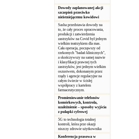
Dowody zaplanowanej akcji
szczepień przeciwko
nieistniejącemu kowidowi
Sasha przedstawia dowody na
to, że cały proces opracowania,
produkcji i zatwierdzenia
zastrzyków na Covid był jednym
wielkim teatrzykiem dla mas.
Cała operacja, począwszy od
rzekomych "badań klinicznych",
a skończywszy na samej nazwie
i klasyfikacji prawnej tych
zastrzyków, jest jednym wielkim
oszustwem, dokonanym przez
rządy i agencje regulacyjne na
całym świecie w ścisłej
współpracy z kartelem
farmaceutycznym.
Promieniowanie telefonów
komórkowych, kontrola,
uzależnienie – sposoby wyjścia
z pułapki cyfrowej
5G to technologia totalnej
kontroli, która prze okazji
niszczy zdrowie użytkownika
Konferencja prasowa w