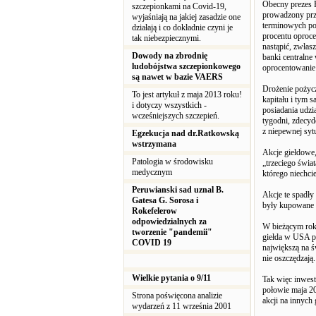
Obecny prezes 
szczepionkami na Covid-19,
prowadzony prz
wyjaśniają na jakiej zasadzie one
terminowych poż
działają i co dokładnie czyni je
procentu oproc
tak niebezpiecznymi.
nastąpić, zwła
Dowody na zbrodnię
banki centralne
ludobójstwa szczepionkowego
oprocentowanie
są nawet w bazie VAERS
Drożenie pożycz
To jest artykuł z maja 2013 roku!
kapitału i tym
i dotyczy wszystkich -
posiadania udzi
wcześniejszych szczepień.
tygodni, zdecyd
z niepewnej sytu
Egzekucja nad dr.Ratkowską
wstrzymana
Akcje giełdowe, 
Patologia w środowisku
„trzeciego świa
medycznym
którego niechciel
Peruwianski sad uznal B.
Akcje te spadły
Gatesa G. Sorosa i
były kupowane g
Rokefelerow
odpowiedzialnych za
W bieżącym roku
tworzenie "pandemii"
giełda w USA pr
COVID 19
największą na ś
nie oszczędzają.
Wielkie pytania o 9/11
Tak więc inwest
połowie maja 2
Strona poświęcona analizie
akcji na innych 
wydarzeń z 11 września 2001