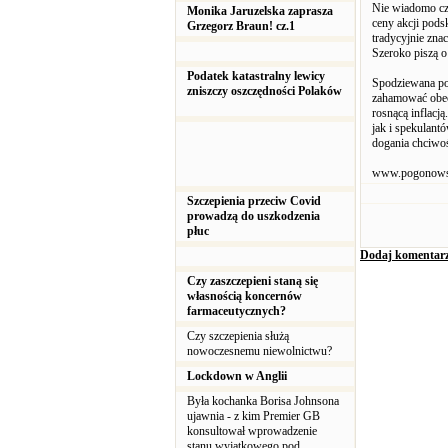
Nie wiadomo czy
Monika Jaruzelska zaprasza
ceny akcji pod
Grzegorz Braun! cz.1
tradycyjnie znac
Szeroko piszą o
Podatek katastralny lewicy
Spodziewana po
zniszczy oszczędności Polaków
zahamować obecn
rosnącą inflacj
jak i spekulantó
dogania chciwo
www.pogonows
Szczepienia przeciw Covid
prowadzą do uszkodzenia
płuc
Dodaj komentar
Czy zaszczepieni staną się
własnością koncernów
farmaceutycznych?
Czy szczepienia służą
nowoczesnemu niewolnictwu?
Lockdown w Anglii
Była kochanka Borisa Johnsona
ujawnia - z kim Premier GB
konsultował wprowadzenie
stanu wyjątkowego pod