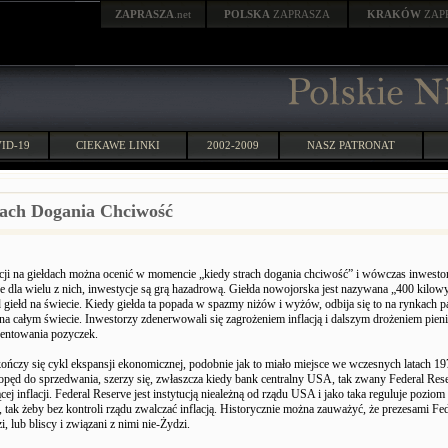
ZAPRASZA
.net
POLSKA
ZAPRASZA
KRAKÓW
ZAP
ID-19
CIEKAWE LINKI
2002-2009
NASZ PATRONAT
rach Dogania Chciwość
ji na giełdach można ocenić w momencie „kiedy strach dogania chciwość” i wówczas inwesto
że dla wielu z nich, inwestycje są grą hazadrową. Giełda nowojorska jest nazywana „400 kilo
giełd na świecie. Kiedy giełda ta popada w spazmy niżów i wyżów, odbija się to na rynkach 
a całym świecie. Inwestorzy zdenerwowali się zagrożeniem inflacją i dalszym drożeniem pieni
entowania pozyczek.
kończy się cykl ekspansji ekonomicznej, podobnie jak to miało miejsce we wczesnych latach 19
pęd do sprzedwania, szerzy się, zwłaszcza kiedy bank centralny USA, tak zwany Federal Res
cej inflacji. Federal Reserve jest instytucją nieależną od rządu USA i jako taka reguluje poziom
 tak żeby bez kontroli rządu zwalczać inflacją. Historycznie można zauważyć, że prezesami Fed
, lub bliscy i związani z nimi nie-Żydzi.