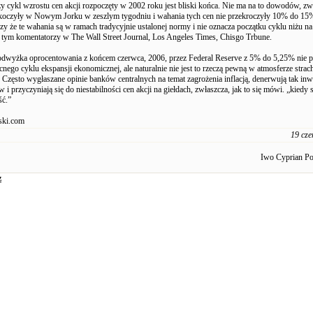
 cykl wzrostu cen akcji rozpoczęty w 2002 roku jest bliski końca. Nie ma na to dowodów, zw
skoczyły w Nowym Jorku w zeszlym tygodniu i wahania tych cen nie przekroczyły 10% do 15
zy że te wahania są w ramach tradycyjnie ustalonej normy i nie oznacza początku cyklu niżu na 
 tym komentatorzy w The Wall Street Journal, Los Angeles Times, Chisgo Trbune.
dwyżka oprocentowania z końcem czerwca, 2006, przez Federal Reserve z 5% do 5,25% nie 
ego cyklu ekspansji ekonomicznej, ale naturalnie nie jest to rzeczą pewną w atmosferze strac
ą. Często wygłaszane opinie banków centralnych na temat zagrożenia inflacją, denerwują tak in
w i przyczyniają się do niestabilności cen akcji na giełdach, zwłaszcza, jak to się mówi. „kiedy 
ść.”
ki.com
19 cze
Iwo Cyprian P
z