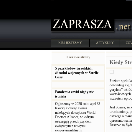
KIM JESTEŚMY
ARTYKUŁY
COV
Ciekawe strony
Kiedy St
5 przykładów izraelskich
zbrodni wojennych w Strefie
Gazy
Poziom spekulac
dowiadują się, 
gorylem” wśród 
Pandemia covid nigdy nie
wartościowych n
istniała
wzrostem oproc
Ogłoszony w 2020 roku apel 33
Jest obawa, że 
lekarzy z całego świata
uruchomiony, po
należących do sojuszu World
ostrzega o rosną
Doctors Alliance, w którym
oprocentowania,
ostrzegają przed ryzykiem
Reserve są Żydzi
związanym z nowymi
eksperymentalnymi