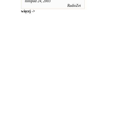
listopad 24, 2003
RadioZet
więcej ->