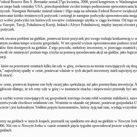
Federal Reserve Ben S. Bernanke zeznał 27go kwietnia, 2006, przed kongresem w Washungtoni
ez niego bank centralny USA, prawdopodobnie zwolni trempo podnoszenia oprocentowania k
yczek. Następnie Bernanke zmienił zdanie i 10go maja na zebraniu Federal Reserve zwiększył
entowanie krótko terminowych pożyczek i ostrzegł że następne podwyżki oprocentowania mog
szcz wobec podwyżki cen hurtowych towarów codziennego użytku w ciągu kwietnia. Od tego 
 w Europie, Turcji, Południowej Koreji, Indiach i Afryce Południowej, między innymi również 
 pożyczek.
ek stwarza problem na giełdzie, ponieważ koszt pozyczek jest swego rodzaju konkurencją w
 samym zwalnia tempo wzrostu gospodarki. W ten sposód wyższe oprocentowanie podnosi ryzy
ałów firm dostępnych na giełdzie. Z tego powodu, niektórzy inwestorzy, w przeciągu ostatnich 
owali sie zmniejszyć poziom tego ryzyka za pomocą sprzedawania akcji na giełdze, jako logicz
acji.
które na przestrzeni ostatnich kilku lat szły w górę, zwłaszcza na terenie rozwijających się do
ta,” najszybciej spadły w cenie, ponieważ właśnie w tych akcjach inwestorzy mieli najwięcej zy
i stracić.
 w cenie, ponieważ kupione one były raczej jako spekulacja, niż jako przemyślana inwestycja. A
łównie dlatego, że ich ceny szły w górę i w momencie strachu i niepewności przestały być atr
 szybki wzrost rozwijających się gospodarek trzeciego świata robił wrażenie stabilności, naw
zeżwywała chwilowe osłabienie cen. Wrażenie to okazało się płonne, ponieważ gospodarka U
wiecie i jest kolosalnym ?ródłem popytu konsumentów, którzy żyją nad stan, wydają wszystkie 
orzy na gieldach w innych krajach, przerazili się spadkiem cen akcji na giełdzie w Nowym Jor
006. Niż cen w Nowym Jorku w czasie ostatnich pięciu tygodni spowodował jeszcze większy 
giełdach.