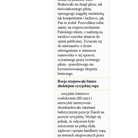
Brakowało mi dotąd głosu, tak
doświadczonego pilota,
opisującego tragędię smoleńską,
tak kompetentnie i fachowo, jak
Pan to zrobił. Pozwoliłem sobie
zatem, na rozpowszechnienie
Pańskiego tekstu, z nadzieją na
możliwe szerokie dotarcie do
opinii publicznej. Zwracam się
do internautów o liczne
udostępnienia w internecie
stanowiska w tej sprawie,
wyrażonego przez świetnego
pilota - prawdziwego nie
kwestionowanego eksperta
lotniczego.
Rosja zrujnowała biznes
złodziejom syryjskiej ropy
... rosyjskie lotnictwo
wielokrotnie (60 razy) i
niezwykle intensywnie
zbombardowało rakietami
balistycznymi pozycje Daesh na
pustyni syryjskiej..Wydaje się
jednak, że sukcesem było
zniszczenie na pełną skalę
zaplecza i sprzętu handlarzy ropą
na terenach okupowanych przez