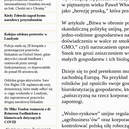
w piętnastym wieku Paweł Włod
nieuzasadnionej i brutalnej inwazji
na Irak. Chodzi mi o Ukrainę."
jako „herezję pruską,” która pr
Kiedy Zełenski zagrał hymn
narodowy przyrodzeniem
W artykule „Bitwa w obronie pol
skandaliczną politykę unijną, 
jedno-rodzinne gospodarstwa na
Kolejna odsłona protestów w
Londynie
doświadczeniu w walce ze smok
Policja starła się 28 listopada z
GMO,” czyli narzucaniem upraw
protestującymi przeciwko
Smok ten grozi zniszczeniem wsi
blokadom na Oxford Street, gdzie
małych gospodarstw i ich biolog
aktywiści rzucali butelkami i
szarżowali przez szeregi
funkcjonariuszy, co doprowadziło
Dzieje się to pod pretekstem mod
do ponad 60 aresztowań.
zachodnią Europą. Na przykład 
Oddolna grupa aktywistów Save
rolników już opuściło swoje gos
Our Rights UK zaplanowała serię
biurokratyzacją gospodarstw, kt
demonstracji, które miały odbyć się
w ciągu weekendu w Londynie,
„pańszczyzną na rzecz korpora
aby zaprotestować przeciwko
zapomogi.
drugiej narodowej blokadzie.
Dr Mike Yeadon rozmawia z dr
„Wolno-rynkowe” unijne regula
Reinerem Fuellmichem o
kłamstwach dotyczących
„agribusiness’ów” oraz korpora
COVID
kontrolować polską siłę robocz