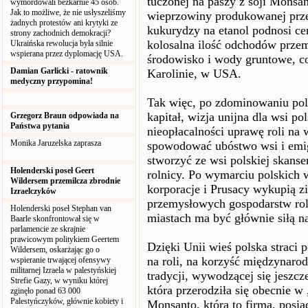
tuczonej na paszy z soji Monsan
wymordowali bezkarnie 45 osób.
Jak to możliwe, że nie usłyszeliśmy
wieprzowiny produkowanej prze
żadnych protestów ani krytyki ze
kukurydzy na etanol podnosi ce
strony zachodnich demokracji?
kolosalna ilość odchodów prze
Ukraińska rewolucja była silnie
wspierana przez dyplomację USA.
środowisko i wody gruntowe, co 
Damian Garlicki - ratownik
Karolinie, w USA.
medyczny przypomina!
Tak więc, po zdominowaniu pol
kapitał, wizja unijna dla wsi p
Grzegorz Braun odpowiada na
Państwa pytania
nieopłacalności uprawę roli na w
Monika Jaruzelska zaprasza
spowodować ubóstwo wsi i emig
stworzyć ze wsi polskiej skanse
Holenderski poseł Geert
rolnicy. Po wymarciu polskich
Wildersem przemilcza zbrodnie
korporacje i Prusacy wykupią z
Izraelczyków
przemysłowych gospodarstw ro
Holenderski poseł Stephan van
miastach ma być głównie siłą n
Baarle skonfrontował się w
parlamencie ze skrajnie
prawicowym politykiem Geertem
Dzięki Unii wieś polska straci 
Wildersem, oskarżając go o
na roli, na korzyść międzynarod
wspieranie trwającej ofensywy
militarnej Izraela w palestyńskiej
tradycji, wywodzącej się jeszcz
Strefie Gazy, w wyniku której
która przerodziła się obecnie 
zginęło ponad 63 000
Palestyńczyków, głównie kobiety i
Monsanto, która to firma, posi