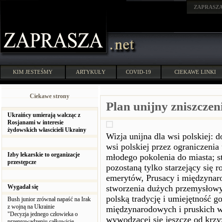
ZAPRASZ
KIM JESTEŚMY
ARTYKUŁY
COVID-19
CIEKAWE LINKI
Ciekawe strony
Plan unijny zniszczen
Ukraińcy umierają walcząc z
Rosjanami w interesie
żydowskich włascicieli Ukrainy
Wizja unijna dla wsi polskiej: 
wsi polskiej przez ograniczeni
Izby lekarskie to organizacje
młodego pokolenia do miasta; s
przestępcze
pozostaną tylko starzejący się 
emerytów, Prusacy i międzynar
Wygadał się
stworzenia dużych przemysłowyc
polską tradycję i umiejętność g
Bush junior zrównał napaść na Irak
z wojną na Ukrainie
międzynarodowych i pruskich wła
"Decyzja jednego człowieka o
wywodzącej się jeszcze od krzy
przeprowadzeniu całkowicie