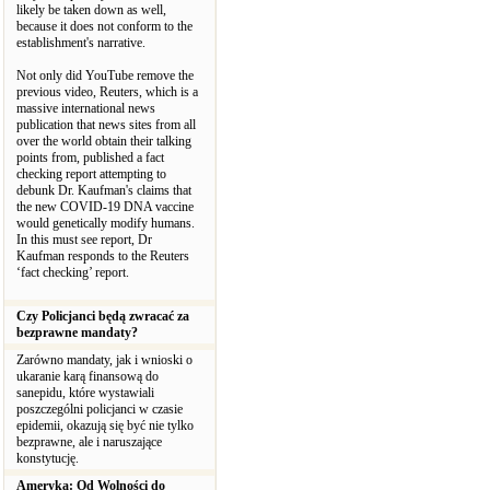
likely be taken down as well,
because it does not conform to the
establishment's narrative.
Not only did YouTube remove the
previous video, Reuters, which is a
massive international news
publication that news sites from all
over the world obtain their talking
points from, published a fact
checking report attempting to
debunk Dr. Kaufman's claims that
the new COVID-19 DNA vaccine
would genetically modify humans.
In this must see report, Dr
Kaufman responds to the Reuters
‘fact checking’ report.
Czy Policjanci będą zwracać za
bezprawne mandaty?
Zarówno mandaty, jak i wnioski o
ukaranie karą finansową do
sanepidu, które wystawiali
poszczególni policjanci w czasie
epidemii, okazują się być nie tylko
bezprawne, ale i naruszające
konstytucję.
Ameryka: Od Wolności do