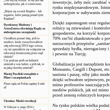
„Nie bój się wirusa. To nie jest tak
inwestycje, żeby móc zarabiać w
niebezpieczne, jak ci wmówiono.
rynku międzynarodowym. Istnie
„Bójcie się swoich Rządów - lub
korporacjom w nabywaniu ziemi 
organów, które panują ponad tymi
Rządami”.
Dzięki zapomogom oraz regulac
Dyrektorzy Moderny i
rolnicy są zniewalani i kontrol
AstraZeneca obwiniają Rządy za
niebezpieczne szczepionki
gospodarstw, na korzyść korpor
70% rze?ni zbankrutowało z pow
Chciałbym poznać datę, jeśli to
możliwe, kiedy rozszyfrowaliście
narzuconych przepisów „sanitar
całą sekwencję DNA tego wirusa,
sprzedaży bydła, nierogacizny i
czy też opieraliście się wyłącznie na
sekwencji dostarczonej przez rząd
i pewnie na Turcję.
chiński?
Czy podczas prób na ludziach
Globalizacja jest narzędziem k
umierali u was ludzie, a jeśli tak, to
na jaką chorobę umierali?
Monsanto, Cargill i Dupont, et
nasiona i paszę, niby jako moder
Maciej Pawlicki rozsądnie o
Pfizer i szczepionkach
dzięki uchwałom sejmowym, podo
Pfizer żąda od Polski zapłaty 6 mld
mimo profesorów nauczających 
zł!
mediów polskich, jak też mimo 
przed zemstą rolniczych korpo
Ukraina: Maski rewolucji
Na rynku polskim wielka podaż
W Odessie w maju 2014 r.