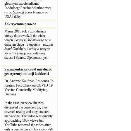
głównymi zwolennikami
“oddolnego” ruchu dekarbonizacji
— od Szwecji przez Niemcy po
USA i dalej.
Zakrzyczana prawda
Mamy 2010 rok a zbrodniarze
którzy doprowadzili do wielu
wojen i kryzysu światowego w w
dalszym ciągu - z tupetem - niczym
Josef Goebbels kłamią w oczy w
kwestii sytuacji gospodarczej
świata i Stanów Zjednoczonych
Szczepionka na covid ma służyć
genetycznej mutacji ludzkości
Dr. Andrew Kaufman Responds To
Reuters Fact Check on COVID-19
Vaccine Genetically Modifying
Humans
In the first interview the two
discussed the coronavirus, they
covered testing and they covered
the vaccine. The video was quickly
approaching 100k views but
YouTube removed the video after
only a couple days. This video will