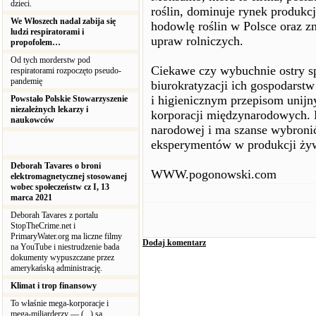
dzieci.
roślin, dominuje rynek produkcj
We Włoszech nadal zabija się
hodowlę roślin w Polsce oraz zn
ludzi respiratorami i
upraw rolniczych.
propofolem…
Od tych morderstw pod
Ciekawe czy wybuchnie ostry s
respiratorami rozpoczęto pseudo-
pandemię
biurokratyzacji ich gospodarst
i higienicznym przepisom unijny
Powstało Polskie Stowarzyszenie
niezależnych lekarzy i
korporacji międzynarodowych. P
naukowców
narodowej i ma szanse wybroni
eksperymentów w produkcji ży
Deborah Tavares o broni
WWW.pogonowski.com
elektromagnetycznej stosowanej
wobec społeczeństw cz I, 13
marca 2021
Deborah Tavares z portalu
StopTheCrime.net i
PrimaryWater.org ma liczne filmy
Dodaj komentarz
na YouTube i niestrudzenie bada
dokumenty wypuszczane przez
amerykańską administrację.
Klimat i trop finansowy
To właśnie mega-korporacje i
mega-miliarderzy — (...) są